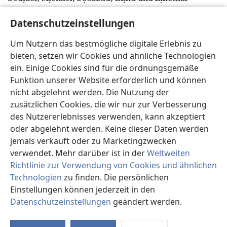
w
21
Oberste der Tausendschaften Manạsses.
Im
Datenschutzeinstellungen
Kampf gegen den Plünderertrupp standen sie David
x
zur Seite, weil sie alle starke, mutige Männer
Um Nutzern das bestmögliche digitale Erlebnis zu
22
waren, und sie wurden Heerführer.
Tag für
bieten, setzen wir Cookies und ähnliche Technologien
y
Tag kamen Leute zu David,
um ihm zu helfen, bis
ein. Einige Cookies sind für die ordnungsgemäße
z
sein Lager so groß war wie das Lager Gottes.
Funktion unserer Website erforderlich und können
23
*
Es folgt die Anzahl der Oberhäupter
der für
nicht abgelehnt werden. Die Nutzung der
zusätzlichen Cookies, die wir nur zur Verbesserung
die Schlacht gerüsteten Männer, die zu David nach
a
des Nutzererlebnisses verwenden, kann akzeptiert
Hẹbron kamen,
um ihn anstelle von Saul zum
oder abgelehnt werden. Keine dieser Daten werden
b
König zu machen, wie Jehova es befohlen hatte.
jemals verkauft oder zu Marketingzwecken
24
Von Juda waren es 6800 für den Kampf
verwendet. Mehr darüber ist in der
Weltweiten
gerüstete Männer, bewaffnet mit großen Schilden
Richtlinie zur Verwendung von Cookies und ähnlichen
25
und Lanzen.
Von den Simeonịtern waren es
Technologien
zu finden. Die persönlichen
7100 starke, mutige Kämpfer.
Einstellungen können jederzeit in den
c
26
27
Von den Levịten 4600.
Jehojadạ
war
Datenschutzeinstellungen
geändert werden.
St
d
das Oberhaupt der Söhne Aarons
und bei ihm
e
28
waren 3700 Mann
sowie Zạdok,
ein starker,