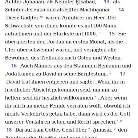
13
Achter Jọhanan, als Neunter Ẹlsabad,
als
14
Zehnter Jeremia und als Elfter Machbạnnai.
m
Diese Gadịter
waren Anführer im Heer. Der
Schwächste von ihnen konnte es mit 100 Mann
n
15
aufnehmen und der Stärkste mit 1000.
Sie
überquerten den Jordan im ersten Monat, als die
Ufer überschwemmt waren, und verjagten alle
Bewohner des Tieflands nach Osten und Westen.
16
Auch Männer aus den Stämmen Bẹnjamin und
o
17
Juda kamen zu David in seine Bergfestung.
David trat ihnen entgegen und sagte: „Wenn ihr in
friedlicher Absicht gekommen seid, um mir zu
*
helfen, seid ihr herzlich willkommen
. Aber wenn
ihr mich an meine Feinde verraten wollt, obwohl ich
nichts Verkehrtes getan habe, dann wird es der Gott
p
unserer Vorfahren sehen und Recht sprechen.“
q
18
*
Darauf kam Gottes Geist über
Ạmasai,
den