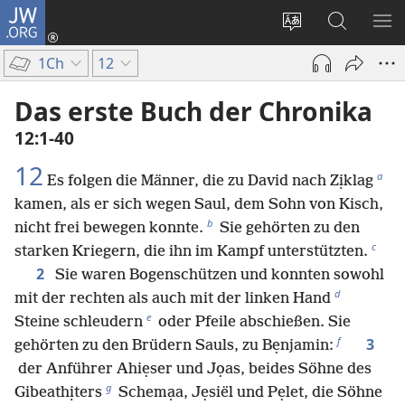
JW.ORG
Anmelden
(öffnet
Websitesprache
Suche
ME
neues
ändern
EI
1Ch
12
Fenster)
Das erste Buch der Chronika
12:1-40
12
a
Es folgen die Männer, die zu David nach Zịklag
kamen, als er sich wegen Saul, dem Sohn von Kisch,
b
nicht frei bewegen konnte.
Sie gehörten zu den
c
starken Kriegern, die ihn im Kampf unterstützten.
2
Sie waren Bogenschützen und konnten sowohl
d
mit der rechten als auch mit der linken Hand
e
Steine schleudern
oder Pfeile abschießen. Sie
f
3
gehörten zu den Brüdern Sauls, zu Bẹnjamin:
der Anführer Ahiẹser und Jọas, beides Söhne des
g
Gibeathịters
Schemạa, Jẹsiël und Pẹlet, die Söhne