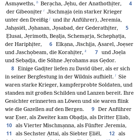
h
4
Asmạweths,
Berạcha, Jẹhu, der Anathothịter,
i
der Gibeonịter
Jischmạja (ein starker Krieger
j
unter den Dreißig
und ihr Anführer), Jeremia,
5
Jahạsiël, Jọhanan, Jọsabad, der Gederathịter,
Ẹlusai, Jẹrimoth, Beạlja, Schemạrja, Schephạtja,
6
der Hariphịter,
Elkạna, Jischịja, Ạsarel, Joẹser
k
7
und Jaschọbeam, die Korahịter,
und Joẹla
und Sebạdja, die Söhne Jẹrohams aus Gẹdor.
8
Einige Gadịter liefen zu David über, als er sich
l
in seiner Bergfestung in der Wildnis aufhielt.
Sie
waren starke Krieger, kampferprobte Soldaten, und
standen mit großen Schilden und Lanzen bereit. Ihre
Gesichter erinnerten an Löwen und sie waren flink
9
wie die Gazellen auf den Bergen.
Der Anführer
war Ẹser, als Zweiter kam Obạdja, als Dritter Ẹliab,
10
als Vierter Mischmạnna, als Fünfter Jeremia,
11
12
als Sechster Ạttai, als Siebter Ẹliël,
als