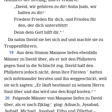
Anführer der Dreißig, und er erklärte:
„David, wir gehören zu dir! Sohn Ịsaïs, wir
r
halten zu dir!
Frieden! Frieden für dich, und Frieden für
den, der dich unterstützt!
s
Denn dein Gott hilft dir.“
Da nahm David sie bei sich auf und machte sie zu
Truppenführern.
19
Aus dem Stamm Manạsse liefen ebenfalls
Männer zu David über, als er mit den Philịstern
gegen Saul in die Schlacht zog. David half den
t
Philịstern jedoch nicht, denn ihre Fürsten
hatten
sich miteinander beraten und ihn weggeschickt, weil
sie sich sagten: „Er läuft bestimmt zu seinem Herrn
u
Saul über und das wird uns den Kopf kosten.“
20
Folgende Männer von Manạsse liefen zu David
v
über, als er nach Zịklag
ging: Ạdnach, Jọsabad,
Jedịaël, Mịchael, Jọsabad, Elịhu und Zịllethai –