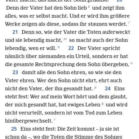
Vater macht, das macht der Sohn genauso.
k
Denn der Vater hat den Sohn lieb
und zeigt ihm
alles, was er selbst macht. Und er wird ihm größere
l
Werke zeigen als diese, sodass ihr staunen werdet.
21
Denn so, wie der Vater die Toten auferweckt
m
und sie lebendig macht,
so macht auch der Sohn
n
22
lebendig, wen er will.
Der Vater spricht
nämlich über niemanden ein Urteil, sondern er hat
o
die gesamte Rechtsprechung dem Sohn übergeben,
23
damit alle den Sohn ehren, so wie sie den
Vater ehren. Wer den Sohn nicht ehrt, ehrt auch
p
24
nicht den Vater, der ihn gesandt hat.
Eins
steht fest: Wer auf mein Wort hört und dem glaubt,
q
der mich gesandt hat, hat ewiges Leben
und wird
nicht verurteilt, sondern ist vom Tod zum Leben
r
hinübergewechselt.
25
Eins steht fest: Die Zeit kommt – ja sie ist
schon da –, wo die Toten die Stimme des Sohnes