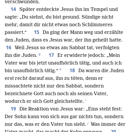
verschwunden.
14
Später entdeckte Jesus ihn im Tempel und
sagte: „Du siehst, du bist gesund. Sündige nicht
mehr, damit dir nicht etwas noch Schlimmeres
15
passiert.“
Da ging der Mann weg und erzählte
den Juden, dass es Jesus war, der ihn geheilt hatte.
16
Weil Jesus so etwas am Sabbat tat, verfolgten
g
17
ihn die Juden.
Er erwiderte jedoch: „Mein
Vater war bis jetzt unaufhörlich tätig, und auch ich
h
18
bin unaufhörlich tätig.“
Da waren die Juden
erst recht darauf aus, ihn zu töten, denn er
missachtete nicht nur den Sabbat, sondern
bezeichnete Gott auch noch als seinen Vater,
i
wodurch er sich Gott gleichstellte.
19
Die Reaktion von Jesus war: „Eins steht fest:
Der Sohn kann von sich aus gar nichts tun, sondern
j
nur das, was er den Vater tun sieht.
Was immer der
20