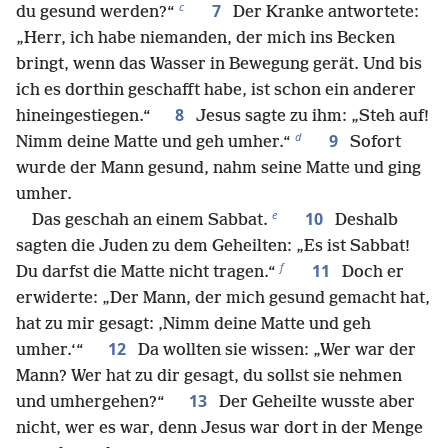
c
7
du gesund werden?“
Der Kranke antwortete:
„Herr, ich habe niemanden, der mich ins Becken
bringt, wenn das Wasser in Bewegung gerät. Und bis
ich es dorthin geschafft habe, ist schon ein anderer
8
hineingestiegen.“
Jesus sagte zu ihm: „Steh auf!
d
9
Nimm deine Matte und geh umher.“
Sofort
wurde der Mann gesund, nahm seine Matte und ging
umher.
e
10
Das geschah an einem Sabbat.
Deshalb
sagten die Juden zu dem Geheilten: „Es ist Sabbat!
f
11
Du darfst die Matte nicht tragen.“
Doch er
erwiderte: „Der Mann, der mich gesund gemacht hat,
hat zu mir gesagt: ‚Nimm deine Matte und geh
12
umher.‘“
Da wollten sie wissen: „Wer war der
Mann? Wer hat zu dir gesagt, du sollst sie nehmen
13
und umhergehen?“
Der Geheilte wusste aber
nicht, wer es war, denn Jesus war dort in der Menge