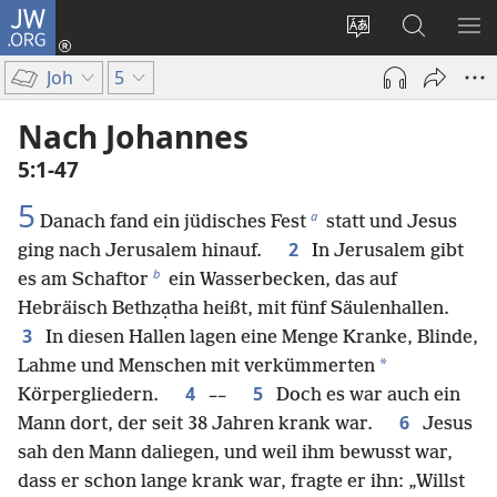
JW.ORG
Anmelden
(öffnet
Websitesprache
Suche
ME
neues
ändern
EI
Joh
5
Fenster)
Nach Johannes
5:1-47
5
a
Danach fand ein jüdisches Fest
statt und Jesus
2
ging nach Jerusalem hinauf.
In Jerusalem gibt
b
es am Schaftor
ein Wasserbecken, das auf
Hebräisch Bethzạtha heißt, mit fünf Säulenhallen.
3
In diesen Hallen lagen eine Menge Kranke, Blinde,
*
Lahme und Menschen mit verkümmerten
4
5
Körpergliedern.
––
Doch es war auch ein
6
Mann dort, der seit 38 Jahren krank war.
Jesus
sah den Mann daliegen, und weil ihm bewusst war,
dass er schon lange krank war, fragte er ihn: „Willst