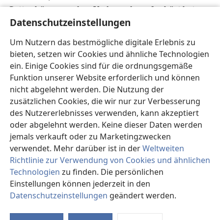
Gottes hören werden. Und wer darauf gehört hat,
Datenschutzeinstellungen
26
wird leben.
Denn so, wie der Vater Leben in
s
sich selbst hat,
hat er auch dem Sohn gewährt,
Um Nutzern das bestmögliche digitale Erlebnis zu
t
27
Leben in sich selbst zu haben.
Auch hat er
bieten, setzen wir Cookies und ähnliche Technologien
u
ihn, weil er der Menschensohn ist,
dazu
ein. Einige Cookies sind für die ordnungsgemäße
v
28
bevollmächtigt, Gericht zu halten.
Das sollte
Funktion unserer Website erforderlich und können
euch nicht wundern, denn es kommt die Zeit, wo alle,
nicht abgelehnt werden. Die Nutzung der
w
29
die in den Gräbern sind, seine Stimme hören
zusätzlichen Cookies, die wir nur zur Verbesserung
und herauskommen werden. Für die, die Gutes
des Nutzererlebnisses verwenden, kann akzeptiert
oder abgelehnt werden. Keine dieser Daten werden
getan haben, wird es eine Auferstehung zum Leben
jemals verkauft oder zu Marketingzwecken
sein und für die, die Schlechtes getrieben haben,
verwendet. Mehr darüber ist in der
Weltweiten
x
30
eine Auferstehung zum Gericht.
Ich kann gar
Richtlinie zur Verwendung von Cookies und ähnlichen
nichts von mir aus tun. Ich urteile so, wie ich es
Technologien
zu finden. Die persönlichen
y
höre, und meine Urteile sind gerecht,
denn es geht
Einstellungen können jederzeit in den
mir nicht um meinen eigenen Willen, sondern um
Datenschutzeinstellungen
geändert werden.
z
St
den Willen dessen, der mich gesandt hat.
31
Wenn nur ich allein als Zeuge für mich