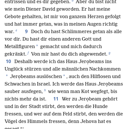
d
entrissen und es dir gegeben.
Aber du bist nicht
wie mein Diener David geworden. Er hat meine
Gebote gehalten, ist mir von ganzem Herzen gefolgt
und hat immer getan, was in meinen Augen richtig
e
9
war.
Doch du hast Schlimmeres getan als alle
vor dir. Du hast dir einen anderen Gott und
*
Metallfiguren
gemacht und mich dadurch
f
g
gekränkt.
Von mir hast du dich abgewendet.
10
Deshalb werde ich das Haus Jerọbeams ins
Unglück stürzen und alle männlichen Nachkommen
*
*
Jerọbeams auslöschen
, auch den Hilflosen und
Schwachen in Israel. Ich werde das Haus Jerọbeams
h
sauber ausfegen,
wie wenn man Kot wegfegt, bis
11
nichts mehr da ist.
Wer zu Jerọbeam gehört
und in der Stadt stirbt, den werden die Hunde
fressen, und wer auf dem Feld stirbt, den werden die
Vögel des Himmels fressen, denn Jehova hat es