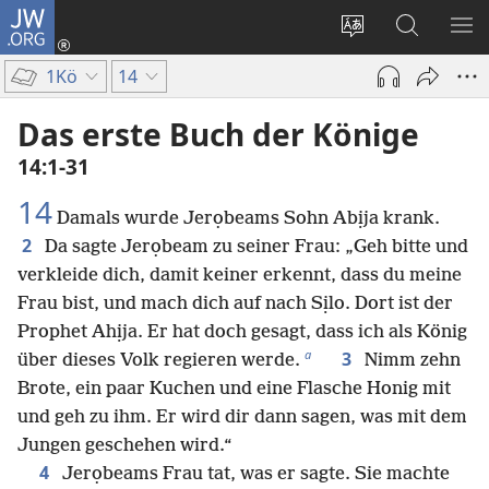
JW.ORG
Anmelden
(öffnet
Websitesprache
Suche
ME
neues
ändern
EI
1Kö
14
Fenster)
Das erste Buch der Könige
14:1-31
14
Damals wurde Jerọbeams Sohn Abịja krank.
2
Da sagte Jerọbeam zu seiner Frau: „Geh bitte und
verkleide dich, damit keiner erkennt, dass du meine
Frau bist, und mach dich auf nach Sịlo. Dort ist der
Prophet Ahịja. Er hat doch gesagt, dass ich als König
a
3
über dieses Volk regieren werde.
Nimm zehn
Brote, ein paar Kuchen und eine Flasche Honig mit
und geh zu ihm. Er wird dir dann sagen, was mit dem
Jungen geschehen wird.“
4
Jerọbeams Frau tat, was er sagte. Sie machte