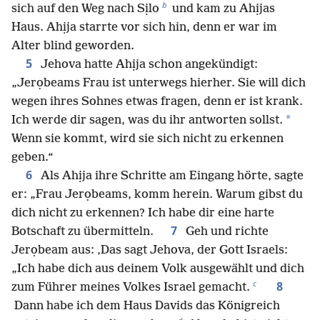
b
sich auf den Weg nach Sịlo
und kam zu Ahịjas
Haus. Ahịja starrte vor sich hin, denn er war im
Alter blind geworden.
5
Jehova hatte Ahịja schon angekündigt:
„Jerọbeams Frau ist unterwegs hierher. Sie will dich
wegen ihres Sohnes etwas fragen, denn er ist krank.
*
Ich werde dir sagen, was du ihr antworten sollst.
Wenn sie kommt, wird sie sich nicht zu erkennen
geben.“
6
Als Ahịja ihre Schritte am Eingang hörte, sagte
er: „Frau Jerọbeams, komm herein. Warum gibst du
dich nicht zu erkennen? Ich habe dir eine harte
7
Botschaft zu übermitteln.
Geh und richte
Jerọbeam aus: ‚Das sagt Jehova, der Gott Israels:
„Ich habe dich aus deinem Volk ausgewählt und dich
c
8
zum Führer meines Volkes Israel gemacht.
Dann habe ich dem Haus Davids das Königreich