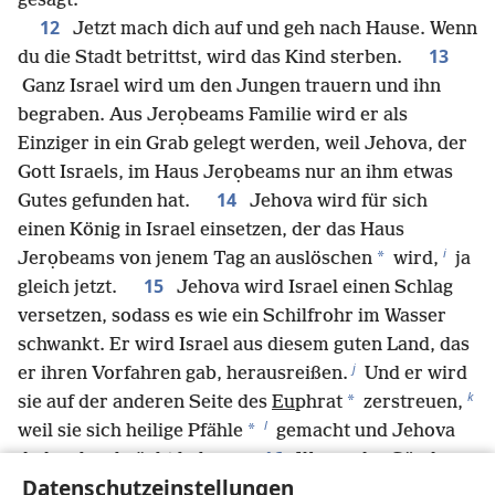
gesagt.“‘
12
Jetzt mach dich auf und geh nach Hause. Wenn
13
du die Stadt betrittst, wird das Kind sterben.
Ganz Israel wird um den Jungen trauern und ihn
begraben. Aus Jerọbeams Familie wird er als
Einziger in ein Grab gelegt werden, weil Jehova, der
Gott Israels, im Haus Jerọbeams nur an ihm etwas
14
Gutes gefunden hat.
Jehova wird für sich
einen König in Israel einsetzen, der das Haus
i
*
Jerọbeams von jenem Tag an auslöschen
wird,
ja
15
gleich jetzt.
Jehova wird Israel einen Schlag
versetzen, sodass es wie ein Schilfrohr im Wasser
schwankt. Er wird Israel aus diesem guten Land, das
j
er ihren Vorfahren gab, herausreißen.
Und er wird
k
*
sie auf der anderen Seite des
Eu
phrat
zerstreuen,
l
*
weil sie sich heilige Pfähle
gemacht und Jehova
16
dadurch gekränkt haben.
Wegen der Sünden,
Datenschutzeinstellungen
die Jerọbeam begangen und zu denen er Israel