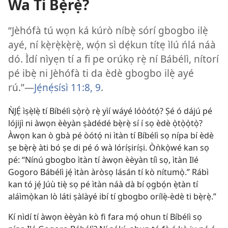
Wa Ti Bẹ̀rẹ̀?
“Jèhófà tú wọn ká kúrò níbẹ̀ sórí gbogbo ilẹ̀
ayé, ní kẹ̀rẹ̀kẹ̀rẹ̀, wọ́n sì dẹ́kun títẹ ìlú ńlá náà
dó. Ìdí nìyẹn tí a fi pe orúkọ rẹ̀ ní Bábélì, nítorí
pé ibẹ̀ ni Jèhófà ti da èdè gbogbo ilẹ̀ ayé
rú.”—
Jẹ́nẹ́sísì 11:8, 9
.
ǸJẸ́ ìṣẹ̀lẹ̀ tí Bíbélì sọ̀rọ̀ rẹ̀ yìí wáyé lóòótọ́? Ṣé ó dájú pé
lójijì ni àwọn èèyàn ṣàdédé bẹ̀rẹ̀ sí í sọ èdè ọ̀tọ̀ọ̀tọ̀?
Àwọn kan ò gbà pé òótọ́ ni ìtàn tí Bíbélì sọ nípa bí èdè
ṣe bẹ̀rẹ̀ àti bó ṣe di pé ó wà lóríṣiríṣi. Òǹkọ̀wé kan sọ
pé: “Nínú gbogbo ìtàn tí àwọn èèyàn tíì sọ, ìtàn Ilé
Gogoro Bábélì jẹ́ ìtàn àròsọ lásán tí kò nítumọ̀.” Rábì
kan tó jẹ́ Júù tiẹ̀ sọ pé ìtàn náà dà bí ọgbọ́n ẹ̀tàn tí
aláìmọ̀kan lò láti ṣàlàyé ibí tí gbogbo orílẹ̀-èdè ti bẹ̀rẹ̀.”
Kí nìdí tí àwọn èèyàn kò fi fara mọ́ ohun tí Bíbélì sọ