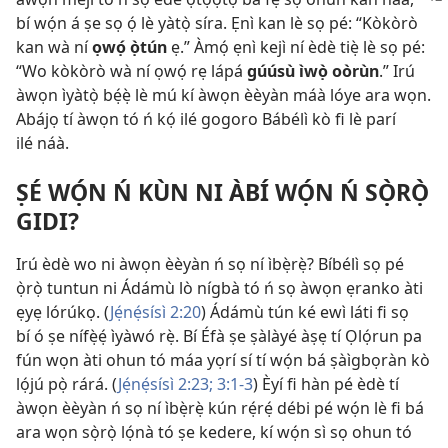
bí wọ́n á ṣe sọ ọ́ lè yàtọ̀ síra. Ẹnì kan lè sọ pé: “Kòkòrò
kan wà ní
ọwọ́ ọ̀tún
ẹ.” Àmọ́ ẹnì kejì ní èdè tiẹ̀ lè sọ pé:
“Wo kòkòrò wà ní ọwọ́ rẹ lápá
gúúsù ìwọ̀ oòrùn
.” Irú
àwọn ìyàtọ̀ bẹ́ẹ̀ lè mú kí àwọn èèyàn máà lóye ara wọn.
Abájọ tí àwọn tó ń kọ́ ilé gogoro Bábélì kò fi lè parí
ilé náà.
ṢÉ WỌ́N Ń KÙN NI ÀBÍ WỌ́N Ń SỌ̀RỌ̀
GIDI?
Irú èdè wo ni àwọn èèyàn ń sọ ní ìbẹ̀rẹ̀? Bíbélì sọ pé
ọ̀rọ̀ tuntun ni Ádámù lò nígbà tó ń sọ àwọn ẹranko àti
ẹyẹ lórúkọ. (
Jẹ́nẹ́sísì 2:20
) Ádámù tún ké ewì láti fi sọ
bí ó ṣe nífẹ̀ẹ́ ìyàwó rẹ̀. Bí Éfà ṣe ṣàlàyé àṣẹ tí Ọlọ́run pa
fún wọn àti ohun tó máa yọrí sí tí wọ́n bá ṣàìgbọràn kò
lọ́jú pọ̀ rárá. (
Jẹ́nẹ́sísì 2:23;
3:1-3
) Èyí fi hàn pé èdè tí
àwọn èèyàn ń sọ ní ìbẹ̀rẹ̀ kún rẹ́rẹ́ débi pé wọ́n lè fi bá
ara wọn sọ̀rọ̀ lọ́nà tó ṣe kedere, kí wọ́n sì sọ ohun tó