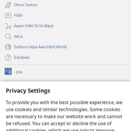
Dópin?
new
Ohun Tuntun
window)
Fídíò
Àwọn Fídíò Tó Ní Àlàyé
Wá a
Ìsọfúnni Nípa Àwa Ẹlẹ́rìí Jèhófà
Ìrànlọ́wọ́
Ọrẹ
(opens
new
window)
ÀKÁ ÌWÉ ORÍ ÍŃTÁNẸ́Ẹ̀TÌ TI Watchtower™
Privacy Settings
(opens
new
®
JW Hub
To provide you with the best possible experience, we
window)
(opens
use cookies and similar technologies. Some cookies
new
®
JW Library
window)
are necessary to make our website work and cannot
be refused. You can accept or decline the use of
®
Watchtower Library
additional cookies, which we use only to improve