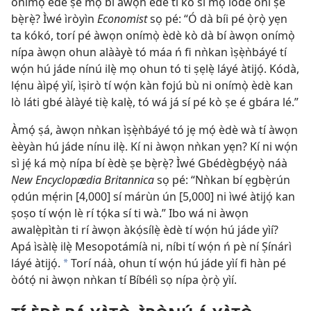
onímọ̀ èdè ṣe mọ bí àwọn èdè tí kò sí mọ́ lóde òní ṣe
bẹ̀rẹ̀? Ìwé ìròyìn
Economist
sọ pé: “Ó dà bíi pé ọ̀rọ̀ yẹn
ta kókó, torí pé àwọn onímọ̀ èdè kò dà bí àwọn onímọ̀
nípa àwọn ohun alààyè tó máa ń fi nǹkan ìṣẹ̀ǹbáyé tí
wọ́n hú jáde nínú ilẹ̀ mọ ohun tó ti ṣẹlẹ̀ láyé àtijọ́. Kódà,
lẹ́nu àìpẹ́ yìí, ìṣirò tí wọ́n kàn fojú bù ni onímọ̀ èdè kan
lò láti gbé àlàyé tiẹ̀ kalẹ̀, tó wá já sí pé kò ṣe é gbára lé.”
Àmọ́ ṣá, àwọn nǹkan ìṣẹ̀ǹbáyé tó jẹ mọ́ èdè wà tí àwọn
èèyàn hú jáde nínu ilẹ̀. Kí ni àwọn nǹkan yẹn? Kí ni wọ́n
sì jẹ́ ká mọ̀ nípa bí èdè ṣe bẹ̀rẹ̀? Ìwé Gbédègbẹ́yọ̀ náà
New Encyclopædia Britannica
sọ pé: “Nǹkan bí ẹgbẹ̀rún
ọdún mẹ́rin [4,000] sí márùn ún [5,000] ni ìwé àtijọ́ kan
ṣoṣo tí wọ́n lè rí tọ́ka sí ti wà.” Ibo wá ni àwọn
awalẹ̀pìtàn ti rí àwọn àkọ́sílẹ̀ èdè tí wọ́n hú jáde yìí?
Apá ìsàlẹ̀ ilẹ̀ Mesopotámíà ni, níbi tí wọ́n ń pè ní Ṣínárì
láyé àtijọ́.
Torí náà, ohun tí wọ́n hú jáde yìí fi hàn pé
*
òótọ́ ni àwọn nǹkan tí Bíbélì sọ nípa ọ̀rọ̀ yìí.