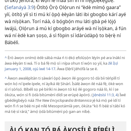
orúkọ Jèhófà, kí wọ́n lè máa sìn ín ní ìfẹ̀gbẹ́kẹ̀gbẹ́.”
(
Sefanáyà 3:9
) Òtítọ́ Ọ̀rọ̀ Ọlọ́run ni “èdè mímọ́ gaara”
yìí, òtítọ́ yìí sì ti mú kí ọ̀pọ̀ èèyàn láti ibi gbogbo kárí ayé
wà níṣọ̀kan. Torí náà, ó bọ́gbọ́n mu láti gbà pé lọ́jọ́
iwájú, Ọlọ́run á mú kí gbogbo aráyé wà ní ìṣọ̀kan, á fún
wá ní èdè kan ṣoṣo, á sì fòpin sí ìdàrúdàpọ̀ to bẹ̀rẹ̀ ní
Bábélì.
^
Èrò àwọn onímọ̀ èdè sábà máa ń ti ẹ̀kọ́ ẹfolúṣọ̀n lẹ́yìn pé ara ìnàkí ni
àwa èèyàn ti wá. Tí o bá fẹ́ mọ̀ sí i nípa ohun tí wọ́n sọ yìí, ka
Ilé Ìṣọ́
January 1, 2008, ojú ìwé 14-17
. Àwa Ẹlẹ́rìí Jèhófà la ṣe é.
^
Àwọn awalẹ̀pìtàn ti ṣàwárí ọ̀pọ̀ àwọn ilé gogoro tó dà bíi tẹ́ńpìlì tí
wọ́n kọ́ ní ìpele-ìpele, ní àyíká ilẹ̀ Ṣínárì. Ìsàlẹ̀ àwọn ilé náà fẹ̀, òkè wọn
sì rí ṣóńṣó. Bíbélì sọ pé bíríkì ni àwọn tó kọ́ ilé gogoro náà lò, kì í ṣe
òkúta, wọ́n sì fi ọ̀dà bítúmẹ́nì dídì ṣe erùpẹ̀ àpòrọ́. (
Jẹ́nẹ́sísì 11:3, 4
) Ìwé
gbédègbẹ́yọ̀ náà
The New Encyclopædia Britannica
jẹ́ ká mọ̀ pé ìdí tí
wọ́n fi ń ṣe bẹ́ẹ̀ ni pé nílẹ̀ Mesopotámíà yẹn, òkúta “kò fi bẹ́ẹ̀ sí tàbí kó
má tiẹ̀ sí rárá,” àmọ́ ọ̀dà bítúmẹ́nì pọ̀ gan-an níbẹ̀.
ÀLỌ́ KAN TÓ BÁ ÀKỌSÍLẸ̀ BÍBÉLÌ