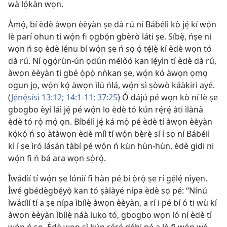
wà lọ́kàn wọn.
Àmọ́, bí èdè àwọn èèyàn ṣe dà rú ní Bábélì kò jẹ́ kí wọ́n
lè parí ohun tí wọ́n fi ọgbọ́n gbèrò láti ṣe. Síbẹ̀, ńṣe ni
wọn ń sọ èdè lẹ́nu bí wọ́n ṣe ń sọ ọ́ tẹ́lẹ̀ kí èdè wọn tó
dà rú. Ní ọgọ́rùn-ún ọdún mélòó kan lẹ́yìn tí èdè dà rú,
àwọn èèyàn ti gbé ọ̀pọ̀ nǹkan ṣe, wọ́n kó àwọn ọmọ
ogun jọ, wọ́n kọ́ àwọn ìlú ńlá, wọ́n sì ṣòwò káàkiri ayé.
(
Jẹ́nẹ́sísì 13:12;
14:1-11;
37:25
) Ó dájú pé wọn kò ní lè ṣe
gbogbo èyí láì jẹ́ pé wọ́n lo èdè tó kún rẹ́rẹ́ àti ìlànà
èdè tó rọ̀ mọ́ ọn. Bíbélì jẹ́ ká mọ̀ pé èdè tí àwọn èèyàn
kọ́kọ́ ń sọ àtàwọn èdè míì tí wọ́n bẹ̀rẹ̀ sí í sọ ní Bábélì
kì í ṣe ìró lásán tàbí pé wọ́n ń kùn hùn-hùn, èdè gidi ni
wọ́n fi ń bá ara wọn sọ̀rọ̀.
Ìwádìí tí wọ́n ṣe lónìí fi hàn pé bí ọ̀rọ̀ ṣe rí gẹ́lẹ́ nìyẹn.
Ìwé gbédègbẹ́yọ̀ kan tó ṣàlàyé nípa èdè sọ pé: “Nínú
ìwádìí tí a ṣe nípa ìbílẹ̀ àwọn èèyàn, a rí i pé bí ó ti wù kí
àwọn èèyàn ìbílẹ̀ náà luko tó, gbogbo wọn ló ní èdè tí