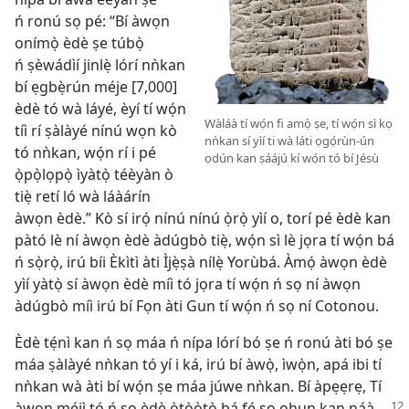
ń ronú sọ pé: “Bí àwọn
onímọ̀ èdè ṣe túbọ̀
ń ṣèwádìí jinlẹ̀ lórí nǹkan
bí ẹgbẹ̀rún méje [7,000]
èdè tó wà láyé, èyí tí wọ́n
Wàláà tí wọ́n fi amọ̀ ṣe, tí wọ́n sì kọ
tíì rí ṣàlàyé nínú wọn kò
nǹkan sí yìí ti wà láti ọgọ́rùn-ún
tó nǹkan, wọ́n rí i pé
ọdún kan ṣáájú kí wọ́n tó bí Jésù
ọ̀pọ̀lọpọ̀ ìyàtọ̀ téèyàn ò
tiẹ̀ retí ló wà láàárín
àwọn èdè.” Kò sí irọ́ nínú nínú ọ̀rọ̀ yìí o, torí pé èdè kan
pàtó lè ní àwọn èdè àdúgbò tiẹ̀, wọ́n sì lè jọra tí wọ́n bá
ń sọ̀rọ̀, irú bíi Èkìtì àti Ìjẹ̀ṣà nílẹ̀ Yorùbá. Àmọ́ àwọn èdè
yìí yàtọ̀ sí àwọn èdè míì tó jọra tí wọ́n ń sọ ní àwọn
àdúgbò míì irú bí Fọn àti Gun tí wọ́n ń sọ ní Cotonou.
Èdè tẹ́nì kan ń sọ máa ń nípa lórí bó ṣe ń ronú àti bó ṣe
máa ṣàlàyé nǹkan tó yí i ká, irú bí àwọ̀, ìwọ̀n, apá ibi tí
nǹkan wà àti bí wọ́n ṣe máa júwe nǹkan. Bí àpẹẹrẹ, Tí
àwọn méjì tó ń sọ èdè ọ̀tọ̀ọ̀tọ̀
bá fẹ́ sọ ohun kan náà,