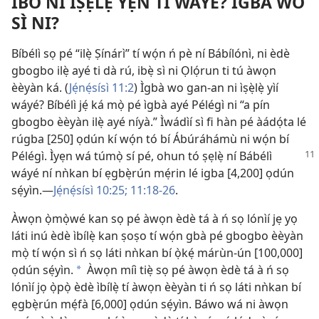
IBO NI ÌṢẸ̀LẸ̀ YẸN TI WÁYÉ? ÌGBÀ WO
SÌ NI?
Bíbélì sọ pé “ilẹ̀ Ṣínárì” tí wọ́n ń pè ní Bábílónì, ni èdè
gbogbo ilẹ̀ ayé ti dà rú, ibẹ̀ sì ni Ọlọ́run ti tú àwọn
èèyàn ká. (
Jẹ́nẹ́sísì 11:2
) Ìgbà wo gan-an ni ìṣẹ̀lẹ̀ yìí
wáyé? Bíbélì jẹ́ ká mọ̀ pé ìgbà ayé Pélégì ni “a pín
gbogbo èèyàn ilẹ̀ ayé níyà.” Ìwádìí sì fi hàn pé àádọ́ta lé
rúgba [250] ọdún kí wọ́n tó bí Ábúráhámù ni wọ́n bí
Pélégì. Ìyẹn wá túmọ̀ sí pé,
ohun tó ṣẹlẹ̀ ní Bábélì
wáyé ní nǹkan bí ẹgbẹ̀rún mẹ́rin lé igba [4,200] ọdún
sẹ́yìn.—
Jẹ́nẹ́sísì 10:25;
11:18-26
.
Àwọn ọ̀mọ̀wé kan sọ pé àwọn èdè tá à ń sọ lónìí jẹ yọ
láti inú èdè ìbílẹ̀ kan ṣoṣo tí wọ́n gbà pé gbogbo èèyàn
mọ̀ tí wọ́n sì ń sọ láti nǹkan bí ọ̀kẹ́ márùn-ún [100,000]
ọdún sẹ́yìn.
Àwọn míì tiẹ̀ sọ pé àwọn èdè tá à ń sọ
*
lónìí jọ ọ̀pọ̀ èdè ìbílẹ̀ tí àwọn èèyàn ti ń sọ láti nǹkan bí
ẹgbẹ̀rún mẹ́fà [6,000] ọdún sẹ́yìn. Báwo wá ni àwọn