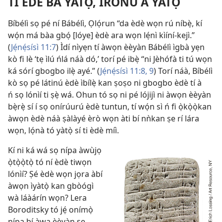
TÍ ÈDÈ BÁ YÀTỌ̀, ÌRÒNÚ Á YÀTỌ̀
Bíbélì sọ pé ní Bábélì, Ọlọ́run “da èdè wọn rú níbẹ̀, kí
wọ́n má bàa gbọ́ [lóye] èdè ara wọn lẹ́nì kìíní-kejì.”
(
Jẹ́nẹ́sísì 11:7
) Ìdí nìyẹn tí àwọn èèyàn Bábélì ìgbà yẹn
kò fi lè ‘tẹ ìlú ńlá náà dó,’ torí pé ibẹ̀ “ni Jèhófà ti tú wọn
ká sórí gbogbo ilẹ̀ ayé.” (
Jẹ́nẹ́sísì 11:8, 9
) Torí náà, Bíbélì
kò sọ pé látinú èdè ìbílẹ̀ kan ṣoṣo ni gbogbo èdè tí à
ń sọ lónìí ti ṣẹ̀ wá. Ohun tó sọ ni pé lójijì ni àwọn èèyàn
bẹ̀rẹ̀ sí í sọ onírúurú èdè tuntun, tí wọ́n sì ń fi ọ̀kọ̀ọ̀kan
àwọn èdè náà ṣàlàyé èrò wọn àti bí nǹkan ṣe rí lára
wọn, lọ́nà tó yàtọ̀ sí ti èdè míì.
Kí ni ká wá sọ nípa àwùjọ
ọ̀tọ̀ọ̀tọ̀ tó ní èdè tiwọn
lónìí? Ṣé èdè wọn jọra àbí
àwọn ìyàtọ̀ kan gbòógì
wà láàárín wọn? Lera
Boroditsky tó jẹ́ onímọ̀
nípa bí àwa èèyàn ṣe