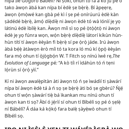
nípa Ilé Gogoro Bábélì? Ní ṣókí, ohun tó fà á kò ju pé ó
tako àwọn àbá kan nípa bí èdè ṣe bẹ̀rẹ̀. Bí àpẹẹrẹ,
àwọn ọ̀mọ̀wé kan gbà pé kì í ṣe pé onírúurú èdè kàn
ṣàdédé bẹ̀rẹ̀, àmọ́ díẹ̀díẹ̀ ni àwọn èdè tó wà lónìí jẹ yọ
látinú èdè ìbílẹ̀ kan. Àwọn míì sì sọ pé ọ̀tọ̀ọ̀tọ̀ ni àwọn
èdè jẹ yọ fúnra wọn, wọ́n bẹ̀rẹ̀ díẹ̀díẹ̀ látorí kíkùn hùn-
hùn títí tí àwọn èèyàn fi bẹ̀rẹ̀ sí pe ọ̀rọ̀ jáde. Irú àwọn
àbá bẹ́ẹ̀ àtàwọn èrò míì tó ta kora ló mú kí ọ̀pọ̀ èèyàn
fara mọ́ ohun tí ọ̀jọ̀gbọ́n W. T Fitch sọ nínú ìwé rẹ,
The
Evolution of Language
pé
:
“A kò tíì rí ìdáhùn tó ń tẹni
lọ́rùn sí ọ̀rọ̀ yìí.”
Kí ni àwọn awalẹ̀pìtàn àti àwọn tó ń ṣe ìwádìí ti ṣàwárí
nípa bí àwọn èdè tá à ń sọ ṣe bẹ̀rẹ̀ àti bó ṣe gbèrú? Ǹjẹ́
ohun tí wọ́n ṣàwárí tiẹ̀ bá ìkankan mu nínú ohun tí
àwọn kan ti sọ? Àbí ó jẹ́rìí sí ohun tí Bíbélì sọ pé ó ṣẹlẹ̀
ní Bábélì? Á dáa ká kọ́kọ́ fara balẹ̀ ṣàyẹ̀wò ohun tí
Bíbélì sọ.