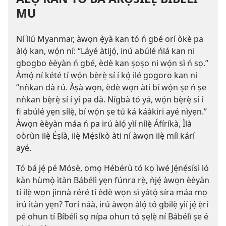
MU
Ní ìlú Myanmar, àwọn ẹ̀yà kan tó ń gbé orí òkè pa
àlọ́ kan, wọ́n ní: “Láyé àtijọ́, inú abúlé ńlá kan ni
gbogbo èèyàn ń gbé, èdè kan ṣoṣo ni wọ́n sì ń sọ.”
Àmọ́ ní kété tí wọ́n bẹ̀rẹ̀ sí í kọ́ ilé gogoro kan ni
“nǹkan dà rú. Àṣà wọn, èdè wọn àti bí wọ́n ṣe ń ṣe
nǹkan bẹ̀rẹ̀ sí í yí pa dà. Nígbà tó yá, wọ́n bẹ̀rẹ̀ sí í
fi abúlé yẹn sílẹ̀, bí wọ́n ṣe tú ká káàkiri ayé nìyẹn.”
Àwọn èèyàn máa ń pa irú àlọ́ yìí nílẹ̀ Áfíríkà, Ìlà
oòrùn ilẹ̀ Éṣíà, ilẹ̀ Mẹ́síkò àti ní àwọn ilẹ̀ míì kárí
ayé.
Tó bá jẹ́ pé Mósè, ọmọ Hébérù tó kọ ìwé Jẹ́nẹ́sísì ló
kàn hùmọ̀ ìtàn Bábélì yẹn fúnra rẹ̀, ǹjẹ́ àwọn èèyàn
tí ilẹ̀ wọn jìnnà réré tí èdè wọn sì yàtọ̀ síra máa mọ
irú ìtàn yẹn? Torí náà, irú àwọn àlọ́ tó gbilẹ̀ yìí jẹ́ ẹ̀rí
pé ohun tí Bíbélì sọ nípa ohun tó ṣẹlẹ̀ ní Bábélì ṣe é