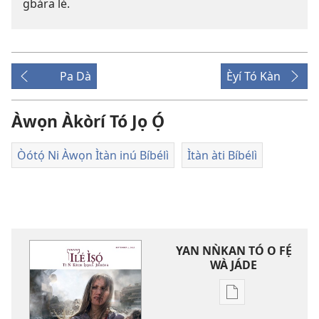
gbára lé.
Pa Dà
Èyí Tó Kàn
Àwọn Àkòrí Tó Jọ Ọ́
Òótọ́ Ni Àwọn Ìtàn inú Bíbélì
Ìtàn àti Bíbélì
YAN NǸKAN TÓ O FẸ́
WÀ JÁDE
Bó
o