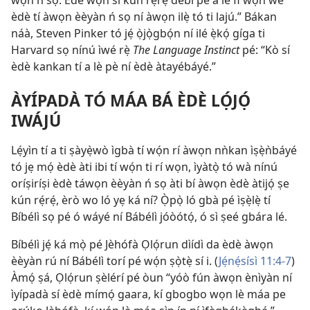
wọ́n ń sọ. Èdè wọn sì kún rẹ́rẹ́ débi pé a lè fi wọ́n wé
èdè tí àwọn èèyàn ń sọ ní àwọn ilẹ̀ tó ti lajú.” Bákan
náà, Steven Pinker tó jẹ́ ọ̀jọ̀gbọ́n ní ilé ẹ̀kọ́ gíga ti
Harvard sọ nínú ìwé rẹ̀
The Language Instinct
pé: “Kò sí
èdè kankan tí a lè pè ní èdè àtayébáyé.”
ÀYÍPADÀ TÓ MÁA BÁ ÈDÈ LỌ́JỌ́
IWÁJÚ
Lẹ́yìn tí a ti ṣàyẹ̀wò ìgbà tí wọ́n rí àwọn nǹkan ìṣẹ̀ǹbáyé
tó jẹ mọ́ èdè àti ibi tí wọ́n ti rí wọn, ìyàtọ̀ tó wà nínú
oríṣiríṣi èdè táwọn èèyàn ń sọ àti bí àwọn èdè àtijọ́ ṣe
kún rẹ́rẹ́, èrò wo ló yẹ ká ní? Ọ̀pọ̀ ló gbà pé ìṣẹ̀lẹ̀ tí
Bíbélì sọ pé ó wáyé ní Bábélì jóòótọ́, ó sì ṣeé gbára lé.
Bíbélì jẹ́ ká mọ̀ pé Jèhófà Ọlọ́run dìídì da èdè àwọn
èèyàn rú ní Bábélì torí pé wọ́n ṣọ̀tẹ̀ sí i. (
Jẹ́nẹ́sísì 11:4-7
)
Àmọ́ ṣá, Ọlọ́run ṣèlérí pé òun “yóò fún àwọn ènìyàn ní
ìyípadà sí èdè mímọ́ gaara, kí gbogbo wọn lè máa pe