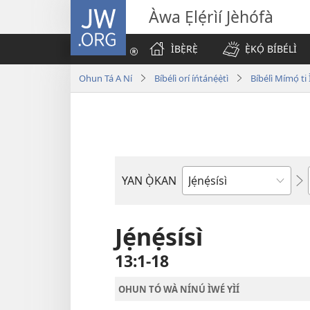
JW.ORG
Àwa Ẹlẹ́rìí Jèhófà
ÌBẸ̀RẸ̀
Ẹ̀KỌ́ BÍBÉLÌ
Ohun Tá A Ní
Bíbélì orí íńtánẹ́ẹ̀tì
Bíbélì Mímọ́ t
YAN Ọ̀KAN
Ìwé
Bíbélì
Jẹ́nẹ́sísì
13:1-18
OHUN TÓ WÀ NÍNÚ ÌWÉ YÌÍ