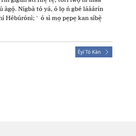
o rin gígùn àti fífẹ̀ rẹ̀, torí ìwọ ni màá
àgọ́. Nígbà tó yá, ó lọ ń gbé láàárín
+
ní Hébúrónì;
ó sì mọ pẹpẹ kan síbẹ̀
Èyí Tó Kàn