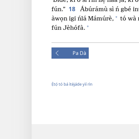
Dìde, kí o sì rin ilẹ̀ náà já, kí 
18
fún.”
Ábúrámù sì ń gbé inú 
+
àwọn igi ńlá Mámúrè,
tó wà 
+
fún Jèhófà.
Pa Dà
Ẹ̀tọ́ tó bá ìtẹ̀jáde yìí rìn