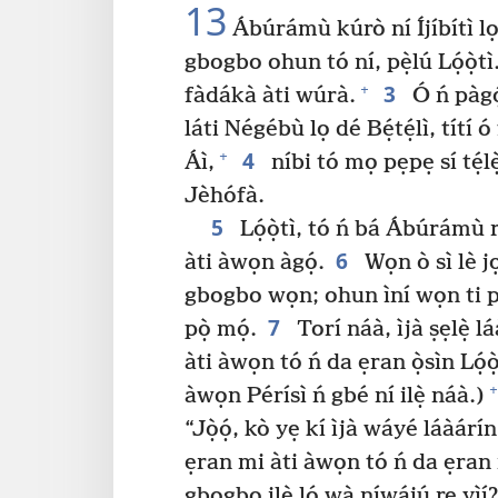
13
Ábúrámù kúrò ní Íjíbítì l
gbogbo ohun tó ní, pẹ̀lú Lọ́ọ̀tì
3
+
fàdákà àti wúrà.
Ó ń pàgọ́
láti Négébù lọ dé Bẹ́tẹ́lì, títí ó f
4
+
Áì,
níbi tó mọ pẹpẹ sí tẹ́l
Jèhófà.
5
Lọ́ọ̀tì, tó ń bá Ábúrámù 
6
àti àwọn àgọ́.
Wọn ò sì lè jọ
gbogbo wọn; ohun ìní wọn ti p
7
pọ̀ mọ́.
Torí náà, ìjà ṣẹlẹ̀ 
àti àwọn tó ń da ẹran ọ̀sìn Ló
+
àwọn Pérísì ń gbé ní ilẹ̀ náà.)
“Jọ̀ọ́, kò yẹ kí ìjà wáyé láàár
ẹran mi àti àwọn tó ń da ẹran 
gbogbo ilẹ̀ ló wà níwájú rẹ yìí? Jò