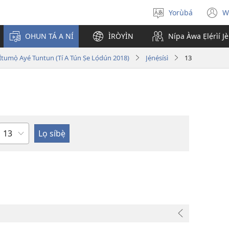
Yorùbá
W
Yan
(
èdè
n
OHUN TÁ A NÍ
ÌRÒYÌN
Nípa Àwa Ẹlẹ́rìí J
w
i Ìtumọ̀ Ayé Tuntun (Tí A Tún Ṣe Lọ́dún 2018)
Jẹ́nẹ́sísì
13
Orí