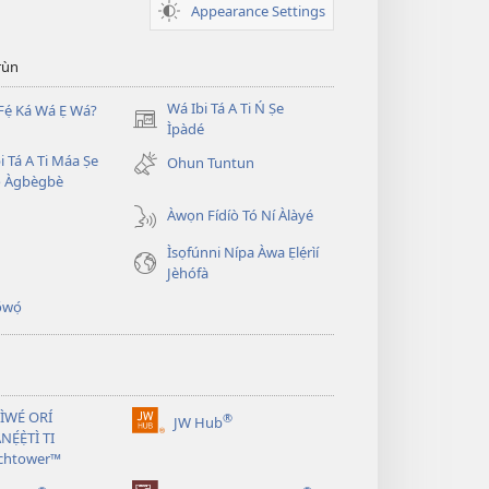
Appearance Settings
̣rùn
Wá Ibi Tá A Ti Ń Ṣe
Fẹ́ Ká Wá Ẹ Wá?
(opens
Ìpàdé
new
i Tá A Ti Máa Ṣe
Ohun Tuntun
window)
̣ Àgbègbè
Àwọn Fídíò Tó Ní Àlàyé
Ìsọfúnni Nípa Àwa Ẹlẹ́rìí
Jèhófà
̣wọ́
 ÌWÉ ORÍ
®
JW Hub
(opens
NẸ́Ẹ̀TÌ TI
new
chtower™
window)