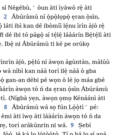
+
ọ sí Négébù,
òun àti ìyàwó rẹ̀ àti
2
.
Ábúrámù ní ọ̀pọ̀lọpọ̀ ẹran ọ̀sìn,
 láti ibì kan dé ibòmíì lẹ́nu ìrìn àjò rẹ̀
i dé ibi tó pàgọ́ sí tẹ́lẹ̀ láàárín Bẹ́tẹ́lì àti
ẹ̀. Ibẹ̀ ni Ábúrámù ti ké pe orúkọ
rìnrìn àjò, pẹ̀lú ní àwọn àgùntàn, màlúù
 wà níbì kan náà torí ilẹ̀ náà ò gba
ọ̀ gan-an débi pé wọn ò lè jọ máa gbé
láàárín àwọn tó ń da ẹran ọ̀sìn Ábúrámù
̣ọ̀tì. (Nígbà yẹn, àwọn ọmọ Kénáánì àti
8
+
Ábúrámù wá sọ fún Lọ́ọ̀tì
pé:
ín èmi àti ìwọ àti láàárín àwọn tó ń da
9
rẹ, torí arákùnrin ni wá.
Ṣebí
̣ọ́, jẹ́ ká lọ lọ́tọ̀ọ̀tọ̀. Tí o bá lọ sí apá