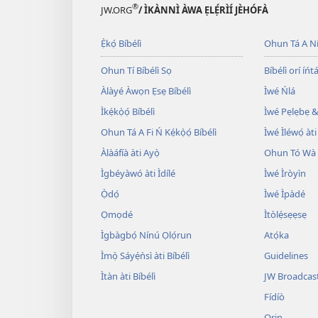
®
JW.ORG
/ ÌKÀNNÌ ÀWA ẸLẸ́RÌÍ JÈHÓFÀ
Ẹ̀kọ́ Bíbélì
Ohun Tá A N
Ohun Tí Bíbélì Sọ
Bíbélì orí íńtá
Àlàyé Àwọn Ẹsẹ Bíbélì
Ìwé Ńlá
Ìkẹ́kọ̀ọ́ Bíbélì
Ìwé Pẹlẹbẹ &
Ohun Tá A Fi Ń Kẹ́kọ̀ọ́ Bíbélì
Ìwé Ìléwọ́ àti
Àlàáfíà àti Ayọ̀
Ohun Tó Wà L
Ìgbéyàwó àti Ìdílé
Ìwé Ìròyìn
Ọ̀dọ́
Ìwé Ìpàdé
Ọmọdé
Ìtòlẹ́sẹẹsẹ
Ìgbàgbọ́ Nínú Ọlọ́run
Atọ́ka
Ìmọ̀ Sáyẹ́ǹsì àti Bíbélì
Guidelines
Ìtàn àti Bíbélì
JW Broadcas
Fídíò
Orin