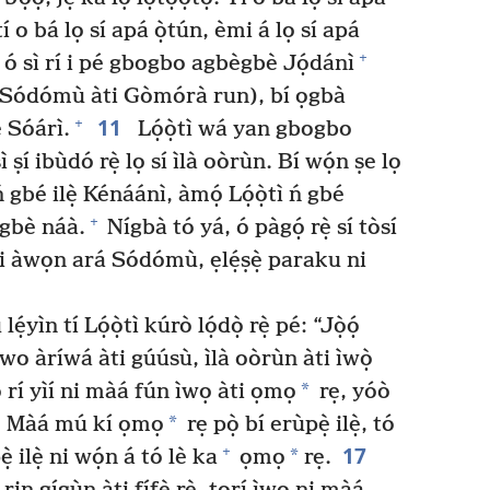
tí o bá lọ sí apá ọ̀tún, èmi á lọ sí apá
+
 ó sì rí i pé gbogbo agbègbè Jọ́dánì
a Sódómù àti Gòmórà run), bí ọgbà
11
+
dé Sóárì.
Lọ́ọ̀tì wá yan gbogbo
 ṣí ibùdó rẹ̀ lọ sí ìlà oòrùn. Bí wọ́n ṣe lọ
bé ilẹ̀ Kénáánì, àmọ́ Lọ́ọ̀tì ń gbé
+
ègbè náà.
Nígbà tó yá, ó pàgọ́ rẹ̀ sí tòsí
 àwọn ará Sódómù, ẹlẹ́ṣẹ̀ paraku ni
ìn tí Lọ́ọ̀tì kúrò lọ́dọ̀ rẹ̀ pé: “Jọ̀ọ́
 wo àríwá àti gúúsù, ìlà oòrùn àti ìwọ̀
*
o rí yìí ni màá fún ìwọ àti ọmọ
rẹ, yóò
*
Màá mú kí ọmọ
rẹ pọ̀ bí erùpẹ̀ ilẹ̀, tó
17
+
*
ẹ̀ ilẹ̀ ni wọ́n á tó lè ka
ọmọ
rẹ.