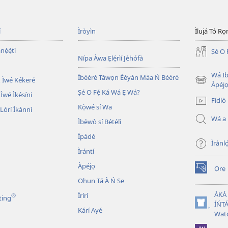
í
Ìròyìn
Ìlujá Tó Ro
nẹ́ẹ̀tì
Ṣé O 
Nípa Àwa Ẹlẹ́rìí Jèhófà
Wá Ib
Ìbéèrè Táwọn Èèyàn Máa Ń Béèrè
 Ìwé Kékeré
(opens
Àpéjo
Ṣé O Fẹ́ Ká Wá Ẹ Wá?
new
 Ìwé Ìkésíni
Fídíò
window)
Kọ̀wé sí Wa
órí Ìkànnì
Wá a
Ìbẹ̀wò sí Bẹ́tẹ́lì
Ìpàdé
Ìrànló
Ìrántí
Àpéjọ
Ọrẹ
(opens
Ohun Tá À Ń Ṣe
new
window)
ÀKÁ
Ìrírí
®
ting
ÍŃTÁ
(opens
Kárí Ayé
Wat
new
window)