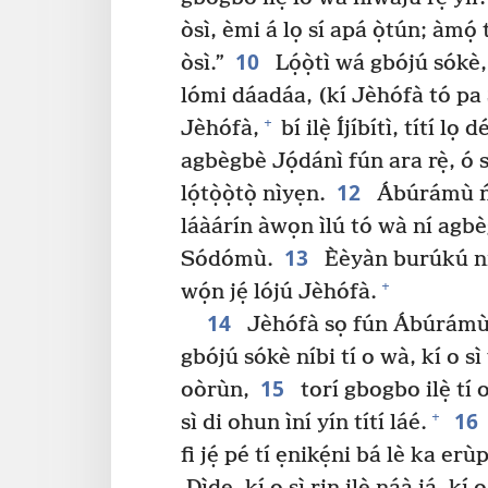
òsì, èmi á lọ sí apá ọ̀tún; àmọ́ 
10
òsì.”
Lọ́ọ̀tì wá gbójú sókè,
lómi dáadáa, (kí Jèhófà tó p
+
Jèhófà,
bí ilẹ̀ Íjíbítì, títí lọ 
agbègbè Jọ́dánì fún ara rẹ̀, ó sì
12
lọ́tọ̀ọ̀tọ̀ nìyẹn.
Ábúrámù ń g
láàárín àwọn ìlú tó wà ní agb
13
Sódómù.
Èèyàn burúkú ni
+
wọ́n jẹ́ lójú Jèhófà.
14
Jèhófà sọ fún Ábúrámù lẹ́y
gbójú sókè níbi tí o wà, kí o sì
15
oòrùn,
torí gbogbo ilẹ̀ tí 
16
+
sì di ohun ìní yín títí láé.
fi jẹ́ pé tí ẹnikẹ́ni bá lè ka erùp