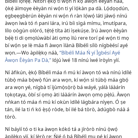
Bíbélì lọ́fẹ̀ẹ́. Nítorí ẹ̀kọ́ tí wọ́n ń kọ́ àwọn èèyàn náà,
ọ̀kẹ́ àìmọye èèyàn ni wọ́n ti yí lọ́kàn pa dà. Lọ́dọọdún,
ẹgbẹẹgbẹ̀rún èèyàn ni wọ́n ń ràn lọ́wọ́ láti jáwọ́ nínú
àwọn ìwà tó ń pani lára, irú bíi sìgá mímu, ìmutípara,
lílo oògùn olóró, tẹ́tẹ́ títa àti ìṣekúṣe. Irú àwọn èèyàn
bẹ́ẹ̀ ti di ọmọlúwàbí àti ọmọ ìlú rere torí pé wọ́n ti mọ
bí wọ́n ṣe lè máa fi àwọn ìlànà Bíbélì sílò nígbèésí ayé
wọn.—Wo àpilẹ̀kọ náà,
“Bíbélì Máa Ń yí Ìgbésí Ayé
Àwọn Èèyàn Pa Dà,”
lójú ìwé 18 nínú ìwé ìròyìn yìí.
Ní àfikún, ẹ̀kọ́ Bíbélì máa ń mú kí àwọn tó wà nínú ìdílé
túbọ̀ máa bọ̀wọ̀ fún ara wọn, kí wọ́n sì túbọ̀ máa gbọ́
ara wọn yé, nígbà tí ìjùmọ̀sọ̀rọ̀ bá wáyé, yálà láàárín
tọkọtaya, òbí sí ọmọ àti láàárín àwọn ọmọ pẹ̀lú. Àwọn
nǹkan tó máa ń mú kí okùn ìdílé lágbára nìyẹn. Ó ṣe
tán, ilé la ti ń kó ẹ̀ṣọ́ ròde, bí ilé bá tòrò, àdúgbò náà á
tòrò.
Ní báyìí tó o ti ka àwọn kókó tá a jíròrò nínú ọ̀wọ́
àpilẹ̀kọ yìí, kí lèrò rẹ: Ǹjẹ́ ó bá Bíbélì mu pé kí àwọn