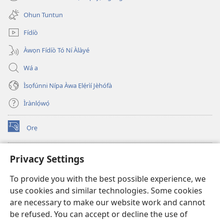
(opens
window)
new
Ohun Tuntun
window)
Fídíò
Àwọn Fídíò Tó Ní Àlàyé
Wá a
Ìsọfúnni Nípa Àwa Ẹlẹ́rìí Jèhófà
Ìrànlọ́wọ́
Ọrẹ
(opens
new
window)
ÀKÁ ÌWÉ ORÍ ÍŃTÁNẸ́Ẹ̀TÌ TI Watchtower™
Privacy Settings
(opens
new
®
JW Hub
To provide you with the best possible experience, we
window)
(opens
use cookies and similar technologies. Some cookies
new
®
JW Library
window)
are necessary to make our website work and cannot
be refused. You can accept or decline the use of
®