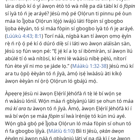
lára dípò kí ó yí àwọn ètò tó wà nílẹ̀ pa dà tàbí kí ó
fòpin
sí ìyà tó ń jẹ aráyé? Jésù mọ̀ pé Ọlọ́run ti pinnu pé òun
máa lo Ìjọba Ọlọ́run lọ́jọ́ iwájú láti fòpin sí gbogbo
ìjọba èèyàn, tó sì máa fòpin sí gbogbo ìyà tó ń jẹ aráyé.
(
Lúùkù 4:43;
8:1
) Torí náà, nígbà kan tí àwọn ọmọ ẹ̀yìn
rẹ̀ ń rọ̀ ọ́ pé kí ó dúró díẹ̀ sí i láti wo àwọn aláìsàn sàn,
Jésù sọ fún wọn pé: “Ẹ jẹ́ kí a lọ sí ibòmíràn, sí àwọn ìlú
abúlé tí ó wà nítòsí, kí èmi lè wàásù níbẹ̀ pẹ̀lú, nítorí
fún ète yìí ni mo ṣe jáde lọ.” (
Máàkù 1:32-38
) Jésù mú kí
ara tu ọ̀pọ̀ èèyàn tó ń jìyà, àmọ́ iṣẹ́ ìwàásù àti kíkọ́
àwọn èèyàn ní ọ̀rọ̀ Ọlọ́run ló gbájú mọ́.
Àpẹẹrẹ Jésù ni àwọn Ẹlẹ́rìí Jèhófà ń tẹ̀ lé bí wọ́n ṣe
ń wàásù lónìí. Wọ́n máa ń gbìyànjú láti ṣe ohun tó máa
mú kí ara tu
àwọn tó ń jìyà. Àmọ́, àwọn Ẹlẹ́rìí Jèhófà kì í
wá bí wọ́n ṣe máa
fòpin
sí ìwà ìrẹ́nijẹ tó kún inú ayé.
Wọ́n gbà gbọ́ pé Ìjọba Ọlọ́run ló máa fòpin sí ohun tó
ń fa gbogbo ìjìyà. (
Mátíù 6:10
) Bíi ti Jésù,
ọkàn àwọn
èèyàn
ni àwọn náà ń gbìyànjú láti yí pa dà kì í ṣe àwọn