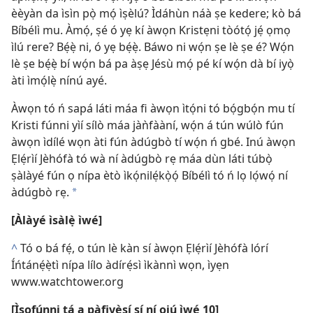
èèyàn da ìsìn pọ̀ mọ́ ìṣèlú? Ìdáhùn náà ṣe kedere; kò bá
Bíbélì mu. Àmọ́, ṣé ó yẹ kí àwọn Kristẹni tòótọ́ jẹ́ ọmọ
ìlú rere? Bẹ́ẹ̀ ni, ó yẹ bẹ́ẹ̀. Báwo ni wọ́n ṣe lè ṣe é? Wọ́n
lè ṣe bẹ́ẹ̀ bí wọ́n bá pa àṣẹ Jésù mọ́ pé kí wọ́n dà bí iyọ̀
àti ìmọ́lẹ̀ nínú ayé.
Àwọn tó ń sapá láti máa fi àwọn ìtọ́ni tó bọ́gbọ́n mu tí
Kristi fúnni yìí sílò máa jàǹfààní, wọ́n á tún wúlò fún
àwọn ìdílé wọn àti fún àdúgbò tí wọ́n ń gbé. Inú àwọn
Ẹlẹ́rìí Jèhófà tó wà ní àdúgbò rẹ máa dùn láti túbọ̀
ṣàlàyé fún ọ nípa ètò ìkọ́nilẹ́kọ̀ọ́ Bíbélì tó ń lọ lọ́wọ́ ní
àdúgbò rẹ.
*
[Àlàyé ìsàlẹ̀ ìwé]
^
Tó o bá fẹ́, o tún lè kàn sí àwọn Ẹlẹ́rìí Jèhófà lórí
Íńtánẹ́ẹ̀tì nípa lílo àdírẹ́sì ìkànnì wọn, ìyẹn
www.watchtower.org
[Ìsọfúnni tá a pàfiyèsí sí ní ojú ìwé 10]