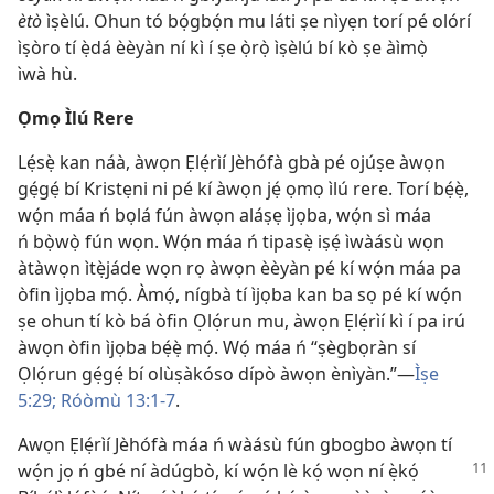
ètò
ìṣèlú. Ohun tó bọ́gbọ́n mu láti ṣe nìyẹn torí pé olórí
ìṣòro tí ẹ̀dá èèyàn ní kì í ṣe ọ̀rọ̀ ìṣèlú bí kò ṣe àìmọ̀
ìwà hù.
Ọmọ Ìlú Rere
Lẹ́sẹ̀ kan náà, àwọn Ẹlẹ́rìí Jèhófà gbà pé ojúṣe àwọn
gẹ́gẹ́ bí Kristẹni ni pé kí àwọn jẹ́ ọmọ ìlú rere. Torí bẹ́ẹ̀,
wọ́n máa ń bọlá fún àwọn aláṣẹ ìjọba, wọ́n sì máa
ń bọ̀wọ̀ fún wọn. Wọ́n máa ń tipasẹ̀ iṣẹ́ ìwàásù wọn
àtàwọn ìtẹ̀jáde wọn rọ àwọn èèyàn pé kí wọ́n máa pa
òfin ìjọba mọ́. Àmọ́, nígbà tí ìjọba kan ba sọ pé kí wọ́n
ṣe ohun tí kò bá òfin Ọlọ́run mu, àwọn Ẹlẹ́rìí kì í pa irú
àwọn òfin ìjọba bẹ́ẹ̀ mọ́. Wọ́ máa ń “ṣègbọràn sí
Ọlọ́run gẹ́gẹ́ bí olùṣàkóso dípò àwọn ènìyàn.”—
Ìṣe
5:29;
Róòmù 13:1-7
.
Awọn Ẹlẹ́rìí Jèhófà máa ń wàásù fún gbogbo àwọn tí
wọ́n jọ ń gbé ní àdúgbò, kí wọ́n lè kọ́
wọn ní ẹ̀kọ́