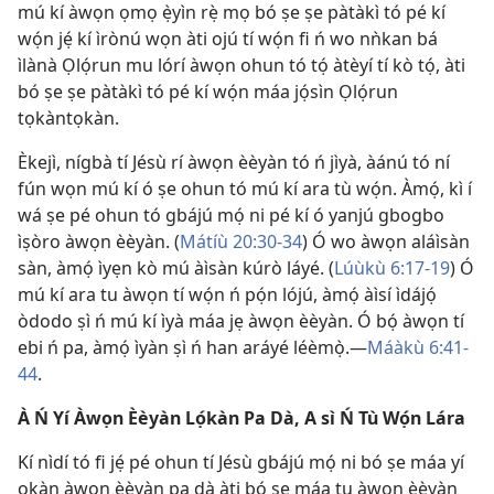
mú kí àwọn ọmọ ẹ̀yìn rẹ̀ mọ bó ṣe ṣe pàtàkì tó pé kí
wọ́n jẹ́ kí ìrònú wọn àti ojú tí wọ́n fi ń wo nǹkan bá
ìlànà Ọlọ́run mu lórí àwọn ohun tó tọ́ àtèyí tí kò tọ́, àti
bó ṣe ṣe pàtàkì tó pé kí wọ́n máa jọ́sìn Ọlọ́run
tọkàntọkàn.
Èkejì, nígbà tí Jésù rí àwọn èèyàn tó ń jìyà, àánú tó ní
fún wọn mú kí ó ṣe ohun tó mú kí ara tù wọ́n. Àmọ́, kì í
wá ṣe pé ohun tó gbájú mọ́ ni pé kí ó yanjú gbogbo
ìṣòro àwọn èèyàn. (
Mátíù 20:30-34
) Ó wo àwọn aláìsàn
sàn, àmọ́ ìyẹn kò mú àìsàn kúrò láyé. (
Lúùkù 6:17-19
) Ó
mú kí ara tu àwọn tí wọ́n ń pọ́n lójú, àmọ́ àìsí ìdájọ́
òdodo ṣì ń mú kí ìyà máa jẹ àwọn èèyàn. Ó bọ́ àwọn tí
ebi ń pa, àmọ́ ìyàn ṣì ń han aráyé léèmọ̀.—
Máàkù 6:41-
44
.
À Ń Yí Àwọn Èèyàn Lọ́kàn Pa Dà, A sì Ń Tù Wọ́n Lára
Kí nìdí tó fi jẹ́ pé ohun tí Jésù gbájú mọ́ ni bó ṣe máa yí
ọkàn àwọn èèyàn pa dà àti bó ṣe máa tu àwọn èèyàn