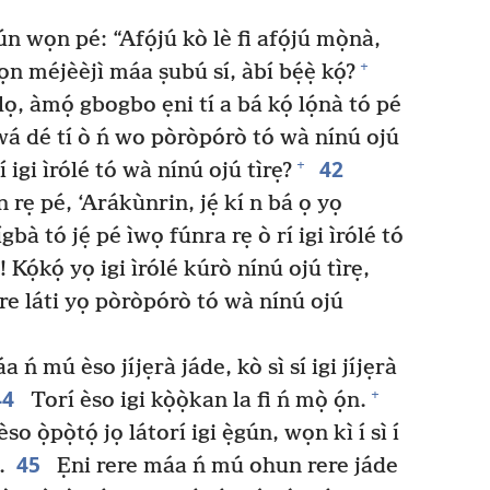
 wọn pé: “Afọ́jú kò lè fi afọ́jú mọ̀nà,
+
wọn méjèèjì máa ṣubú sí, àbí bẹ́ẹ̀ kọ́?
 lọ, àmọ́ gbogbo ẹni tí a bá kọ́ lọ́nà tó pé
wá dé tí ò ń wo pòròpórò tó wà nínú ojú
42
+
í igi ìrólé tó wà nínú ojú tìrẹ?
rẹ pé, ‘Arákùnrin, jẹ́ kí n bá ọ yọ
bà tó jẹ́ pé ìwọ fúnra rẹ ò rí igi ìrólé tó
Kọ́kọ́ yọ igi ìrólé kúrò nínú ojú tìrẹ,
re láti yọ pòròpórò tó wà nínú ojú
a ń mú èso jíjẹrà jáde, kò sì sí igi jíjẹrà
44
+
Torí èso igi kọ̀ọ̀kan la fi ń mọ̀ ọ́n.
 ọ̀pọ̀tọ́ jọ látorí igi ẹ̀gún, wọn kì í sì í
45
.
Ẹni rere máa ń mú ohun rere jáde