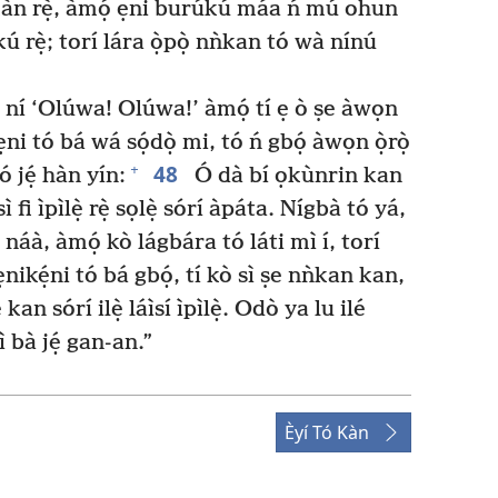
ọkàn rẹ̀, àmọ́ ẹni burúkú máa ń mú ohun
 rẹ̀; torí lára ọ̀pọ̀ nǹkan tó wà nínú
í ní ‘Olúwa! Olúwa!’ àmọ́ tí ẹ ò ṣe àwọn
i tó bá wá sọ́dọ̀ mi, tó ń gbọ́ àwọn ọ̀rọ̀
48
+
ó jẹ́ hàn yín:
Ó dà bí ọkùnrin kan
sì fi ìpìlẹ̀ rẹ̀ sọlẹ̀ sórí àpáta. Nígbà tó yá,
náà, àmọ́ kò lágbára tó láti mì í, torí
ikẹ́ni tó bá gbọ́, tí kò sì ṣe nǹkan kan,
an sórí ilẹ̀ láìsí ìpìlẹ̀. Odò ya lu ilé
sì bà jẹ́ gan-an.”
Èyí Tó Kàn