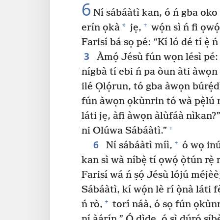
6
Ní sábáàtì kan, ó ń gba oko
+
*
erín ọkà
jẹ,
wọ́n sì ń fi ọwọ́
Farisí bá sọ pé: “Kí ló dé tí ẹ̀ 
3
Àmọ́ Jésù fún wọn lésì pé: “
nígbà tí ebi ń pa òun àti àwọn 
ilé Ọlọ́run, tó gba àwọn búrẹ́d
fún àwọn ọkùnrin tó wà pẹ̀lú r
láti jẹ, àfi àwọn àlùfáà nìkan?
+
ni Olúwa Sábáàtì.”
6
+
Ní sábáàtì míì,
ó wọ inú 
kan sì wà níbẹ̀ tí ọwọ́ ọ̀tún rẹ̀ 
Farisí wá ń ṣọ́ Jésù lójú méjè
Sábáàtì, kí wọ́n lè rí ọ̀nà láti 
+
ń rò,
torí náà, ó sọ fún ọkùnri
ní àárín.” Ó dìde, ó sì dúró síbè