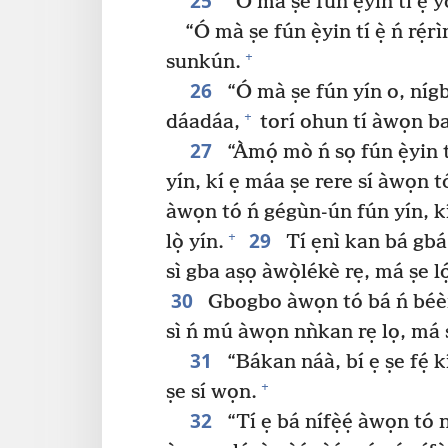
25
“Ó mà ṣe fún ẹ̀yin tí ẹ y
“Ó mà ṣe fún ẹ̀yin tí ẹ̀ ń rẹ́r
+
sunkún.
26
“Ó mà ṣe fún yín o, nígb
+
dáadáa,
torí ohun tí àwọn ba
27
“Àmọ́ mò ń sọ fún ẹ̀yin tí 
yín, kí ẹ máa ṣe rere sí àwọn t
àwọn tó ń gégùn-ún fún yín, kí
29
+
lọ̀ yín.
Tí ẹnì kan bá gbá 
sì gba aṣọ àwọ̀lékè rẹ, má ṣe lọ́
30
Gbogbo àwọn tó bá ń béèrè 
sì ń mú àwọn nǹkan rẹ lọ, má 
31
“Bákan náà, bí ẹ ṣe fẹ́ k
+
ṣe sí wọn.
32
“Tí ẹ bá nífẹ̀ẹ́ àwọn tó ní