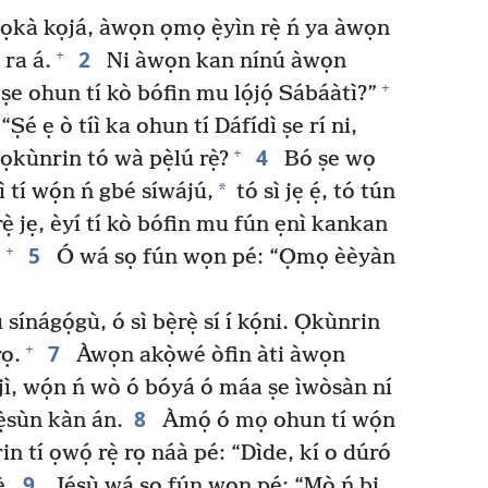
 ọkà kọjá, àwọn ọmọ ẹ̀yìn rẹ̀ ń ya àwọn
2
+
 ra á.
Ni àwọn kan nínú àwọn
+
ń ṣe ohun tí kò bófin mu lọ́jọ́ Sábáàtì?”
Ṣé ẹ ò tíì ka ohun tí Dáfídì ṣe rí ni,
4
+
ọkùnrin tó wà pẹ̀lú rẹ̀?
Bó ṣe wọ
*
ì tí wọ́n ń gbé síwájú,
tó sì jẹ ẹ́, tó tún
ẹ̀ jẹ, èyí tí kò bófin mu fún ẹnì kankan
5
+
”
Ó wá sọ fún wọn pé: “Ọmọ èèyàn
sínágọ́gù, ó sì bẹ̀rẹ̀ sí í kọ́ni. Ọkùnrin
7
+
rọ.
Àwọn akọ̀wé òfin àti àwọn
èjì, wọ́n ń wò ó bóyá ó máa ṣe ìwòsàn ní
8
fẹ̀sùn kàn án.
Àmọ́ ó mọ ohun tí wọ́n
n tí ọwọ́ rẹ̀ rọ náà pé: “Dìde, kí o dúró
9
̣.
Jésù wá sọ fún wọn pé: “Mò ń bi