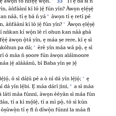
33
ẹ́ àwọn tó nífẹ̀ẹ́ wọn.
Tí ẹ bá sì ń
ín, àǹfààní kí ló jẹ́ fún yín? Àwọn ẹlẹ́ṣẹ̀
*
n náà, tí ẹ bá ń yá
àwọn tí ẹ retí pé
+
 àǹfààní kí ló jẹ́ fún yín?
Àwọn ẹlẹ́ṣẹ̀
í nǹkan kí wọ́n lè rí ohun kan náà gbà
ẹ̀ẹ́ àwọn ọ̀tá yín, ẹ máa ṣe rere, kí ẹ sì
+
unkóhun pa dà;
èrè yín máa wá pọ̀, ẹ sì
orí ó máa ń ṣoore fún àwọn aláìmoore
áa jẹ́ aláàánú, bí Baba yín ṣe jẹ́
+
ọ́, ó sì dájú pé a ò ní dá yín lẹ́jọ́;
ẹ
*
í dá yín lẹ́bi. Ẹ máa dárí jini,
a sì máa
ṣà láti máa fúnni, àwọn èèyàn sì máa fún
, tí a kì mọ́lẹ̀, tí a mì pọ̀, tó sì kún
 òṣùwọ̀n tí ẹ fi ń díwọ̀n fúnni la máa fi