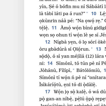
yín, Ṣé ó bófin mu ní Sábáàtì lát
10
+
là tàbí láti pa á run?”
Lẹ́
ọkùnrin náà pé: “Na ọwọ́ rẹ.” Ó 
11
tẹ́lẹ̀.
Àmọ́ wọ́n bínú gidigidi
wọn sọ ohun tí wọ́n lè ṣe sí Jé
12
Nígbà yẹn, ó lọ sórí òkè 
13
+
òru gbàdúrà sí Ọlọ́run.
N
sọ́dọ̀, ó sì yan méjìlá (12) lára
14
ni:
Símónì, tó tún pè ní Pé
+
Jòhánù, Fílípì,
Bátólómíù,
Símónì tí wọ́n ń pè ní “onítara
Ìsìkáríọ́tù, ẹni tó di ọ̀dàlẹ̀.
17
Wọ́n jọ sọ̀ kalẹ̀, ó wá dú
pọ̀ gan-an níbẹ̀, pẹ̀lú ọ̀pọ̀ r