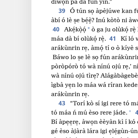
díwọ̀n pa dà fún yín.”
39
Ó tún sọ àpèjúwe kan fún
àbí ó lè ṣe bẹ́ẹ̀? Inú kòtò ni à
40
*
Akẹ́kọ̀ọ́
ò ga ju olùkọ́ rẹ̀
41
máa dà bí olùkọ́ rẹ̀.
Kí ló 
arákùnrin rẹ, àmọ́ tí o ò kíyè s
Báwo lo ṣe lè sọ fún arákùnrin 
pòròpórò tó wà nínú ojú rẹ,’ níg
wà nínú ojú tìrẹ? Alágàbàgebè! 
ìgbà yẹn lo máa wá ríran kede
arákùnrin rẹ.
43
“Torí kò sí igi rere tó má
+
tó máa ń mú èso rere jáde.
Bí àpẹẹrẹ, àwọn èèyàn kì í kó èso
gé èso àjàrà lára igi ẹlẹ́gùn-ún