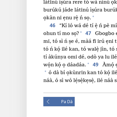
látinú ìṣúra rere tó wà nínú 
burúkú jáde látinú ìṣúra burúkú
+
ọkàn ni ẹnu rẹ̀ ń sọ.
46
“Kí ló wá dé tí ẹ̀ ń pè m
47
+
ohun tí mo sọ?
Gbogbo ẹn
mi, tó sì ń ṣe é, màá fi irú ẹni t
tó ń kọ́ ilé kan, tó walẹ̀ jìn, tó 
tí àkúnya omi dé, odò ya lu ilé 
49
+
wọ́n kọ́ ọ dáadáa.
Àmọ́ ẹn
+
ó dà bí ọkùnrin kan tó kọ́ ilé k
náà, ó sì wó lẹ́sẹ̀kẹsẹ̀, ilé náà 
Pa Dà