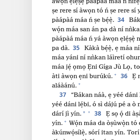
àwọn ẹlẹ́ṣẹ̀ pàápàá máa ń nífẹ̀
ṣe rere sí àwọn tó ń ṣe rere sí y
34
pàápàá máa ń ṣe bẹ́ẹ̀.
Báka
wọ́n máa san án pa dà ní nǹkan,
pàápàá máa ń yá àwọn ẹlẹ́ṣẹ̀ n
35
pa dà.
Kàkà bẹ́ẹ̀, ẹ máa níf
máa yáni ní nǹkan láìretí oh
máa jẹ́ ọmọ Ẹni Gíga Jù Lọ, t
36
+
àti àwọn ẹni burúkú.
Ẹ m
+
aláàánú.
37
“Bákan náà, ẹ yéé dáni lẹ́j
yéé dáni lẹ́bi, ó sì dájú pé a ò n
38
+
*
dárí jì yín.
Ẹ sọ ọ́ di à
+
yín.
Wọ́n máa da òṣùwọ̀n tó dáa
àkúnwọ́sílẹ̀, sórí itan yín. Torí