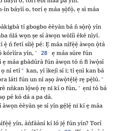
ó báyìí o, torí ebi máa pa yín.
ìn-ín báyìí o, torí ẹ máa ṣọ̀fọ̀, ẹ sì máa
àkigbà tí gbogbo èèyàn bá ń sọ̀rọ̀ yín
ba ńlá wọn ṣe sí àwọn wòlíì èké nìyí.
ẹ̀ ń fetí sílẹ̀ pé: Ẹ máa nífẹ̀ẹ́ àwọn ọ̀tá
28
+
ó kórìíra yín,
ẹ máa súre fún
 ẹ máa gbàdúrà fún àwọn tó ń fi ìwọ̀sí
*
ọ ní etí
kan, yí ìkejì sí i; tí ẹnì kan bá
+
ra láti fún un ní aṣọ àwọ̀tẹ́lẹ̀ rẹ pẹ̀lú.
+
nǹkan lọ́wọ́ rẹ ni kí o fún,
ẹni tó bá
sọ pé kó dá a pa dà.
í àwọn èèyàn ṣe sí yín gẹ́lẹ́ ni kí ẹ máa
fẹ̀ẹ́ yín, àǹfààní kí ló jẹ́ fún yín? Torí
+