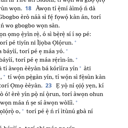
 ní Tírè àti Sídónì, tí wọ́n wá gbọ́ ọ̀rọ̀
18
àrùn wọn.
Àwọn tí ẹ̀mí àìmọ́ ń dà
bogbo èrò náà sì fẹ́ fọwọ́ kàn án, torí
 ń wo gbogbo wọn sàn.
mọ ẹ̀yìn rẹ̀, ó sì bẹ̀rẹ̀ sí í sọ pé:
+
, torí pé tiyín ni Ìjọba Ọlọ́run.
+
pa báyìí, torí pé ẹ máa yó.
+
 báyìí, torí pé ẹ máa rẹ́rìn-ín.
+
à tí àwọn èèyàn bá kórìíra yín
àti
+
,
tí wọ́n pẹ̀gàn yín, tí wọ́n sì fẹ̀sùn kàn
23
ítorí Ọmọ èèyàn.
Ẹ yọ̀ ní ọjọ́ yẹn, kí
 wò ó! èrè yín pọ̀ ní ọ̀run, torí àwọn ohun
+
wọn máa ń ṣe sí àwọn wòlíì.
+
lọ́rọ̀ o,
torí pé ẹ̀ ń rí ìtùnú gbà ní