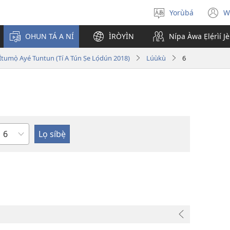
Yorùbá
W
Yan
(
èdè
n
OHUN TÁ A NÍ
ÌRÒYÌN
Nípa Àwa Ẹlẹ́rìí J
w
i Ìtumọ̀ Ayé Tuntun (Tí A Tún Ṣe Lọ́dún 2018)
Lúùkù
6
Orí