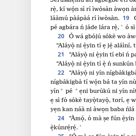
Jerúsálẹ́mù àti agbègbè etí òkun
rẹ̀, kí wọ́n sì rí ìwòsàn àwọn 
19
láàmú pàápàá rí ìwòsàn.
G
+
pé agbára ń jáde lára rẹ̀,
ó sì
20
Ó wá gbójú sókè wo àwọn ọ
“Aláyọ̀ ni ẹ̀yin tí ẹ jẹ́ aláìní
21
“Aláyọ̀ ni ẹ̀yin tí ebi ń 
“Aláyọ̀ ni ẹ̀yin tí ẹ̀ ń sunkún
22
“Aláyọ̀ ni yín nígbàkigb
nígbàkigbà tí wọ́n bá ta yín nù
*
*
yín
pé
ẹni burúkú ni yín n
ẹ sì fò sókè tayọ̀tayọ̀, torí, ẹ
yẹn kan náà ni àwọn baba ńlá 
24
“Àmọ́, ó mà ṣe fún ẹ̀yin ọ
+
ẹ̀kúnrẹ́rẹ́.