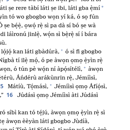
*
i ṣe rere tàbí láti ṣe ibi, láti gba ẹ̀mí
yìn tó wo gbogbo wọn yí ká, ó sọ fún
ṣe bẹ́ẹ̀, ọwọ́ rẹ̀ sì pa dà sí bó ṣe wà
 láìronú jinlẹ̀, wọ́n sì bẹ̀rẹ̀ sí í bára
sù.
+
lọ́jọ́ kan láti gbàdúrà,
ó sì fi gbogbo
ígbà tí ilẹ̀ mọ́, ó pe àwọn ọmọ ẹ̀yìn rẹ̀
+
 wọn, ó tún pè wọ́n ní àpọ́sítélì,
àwọn
térù, Áńdérù arákùnrin rẹ̀, Jémíìsì,
15
+
Mátíù, Tọ́másì,
Jémíìsì ọmọ Áfíọ́sì,
16
,”
Júdásì ọmọ Jémíìsì àti Júdásì
ró síbì kan tó tẹ́jú, àwọn ọmọ ẹ̀yìn rẹ̀ sì
ẹpẹtẹ àwọn èèyàn láti gbogbo Jùdíà,