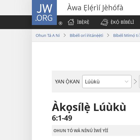
JW.ORG
Àwa Ẹlẹ́rìí Jèhófà
ÌBẸ̀RẸ̀
Ẹ̀KỌ́ BÍBÉLÌ
Ohun Tá A Ní
Bíbélì orí íńtánẹ́ẹ̀tì
Bíbélì Mímọ́ t
YAN Ọ̀KAN
Ìwé
Bíbélì
Àkọsílẹ̀ Lúùkù
6:1-49
OHUN TÓ WÀ NÍNÚ ÌWÉ YÌÍ