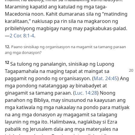
Maraming kapatid ang katulad ng mga taga-
Macedonia noon. Kahit dumaranas sila ng “matinding
karalitaan,” nakiusap pa rin sila na magkaroon ng
pribilehiyong magbigay nang may pagkabukas-palad.
—
2 Cor. 8:1-4
.
12.
Paano sinisikap ng organisasyon na magamit sa tamang paraan
ang mga donasyon?
12
Sa tulong ng panalangin, sinisikap ng Lupong
Tagapamahala na maging tapat at
maingat sa
paggamit ng pondo ng organisasyon. (
Mat. 24:45
) Ang
mga pondong natatanggap ay binabadyet at
ginagamit sa tamang paraan. (
Luc. 14:28
) Noong
panahon ng Bibliya, may sinusunod na kaayusan ang
mga katiwala ng mga nakaalay na pondo para matiyak
na ang mga donasyon ay magagamit sa talagang
layunin ng mga ito. Halimbawa, naglakbay si Ezra
pabalik ng Jerusalem dala ang mga materyales na