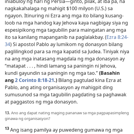
iniabuloy ng hari ng Persia—ginto, pilak, at iba pa, na
nagkakahalaga ng mahigit $100 milyon (U.S.) sa
ngayon. Itinuring ni Ezra ang mga ito bilang kusang-
loob na mga handog kay Jehova kaya nagbigay siya ng
espesipikong mga tagubilin para maingatan ang mga
ito sa kanilang mapanganib na paglalakbay. (
Ezra 8:24-
34
) Si apostol Pablo ay lumikom ng donasyon bilang
paglilingkod para sa mga kapatid sa Judea. Tiniyak niya
na ang mga inatasang magdala ng mga donasyon ay
“matapat . . . , hindi lamang sa paningin ni Jehova,
kundi gayundin sa paningin ng mga tao.”
(Basahin
ang
2 Corinto 8:18-21
.)
Bilang pagtulad kina Ezra at
Pablo, ang ating organisasyon ay mahigpit ding
sumusunod sa mga tagubilin pagdating sa paghawak
at paggastos ng mga donasyon.
13.
Ano ang dapat nating maging pananaw sa mga pagpapasimpleng
ginawa ng organisasyon?
13
Ang isang pamilya ay puwedeng gumawa ng mga