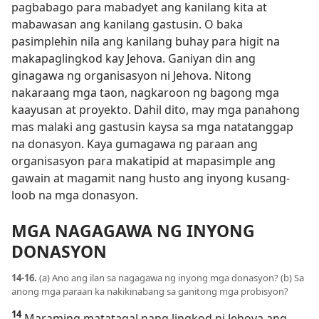
pagbabago para mabadyet ang kanilang kita at
mabawasan ang kanilang gastusin. O baka
pasimplehin nila ang kanilang buhay para higit na
makapaglingkod kay Jehova. Ganiyan din ang
ginagawa ng organisasyon ni Jehova. Nitong
nakaraang mga taon, nagkaroon ng bagong mga
kaayusan at proyekto. Dahil dito, may mga panahong
mas malaki ang gastusin kaysa sa mga natatanggap
na donasyon. Kaya gumagawa ng paraan ang
organisasyon para makatipid at mapasimple ang
gawain at magamit nang husto ang inyong kusang-
loob na mga donasyon.
MGA NAGAGAWA NG INYONG
DONASYON
14-16.
(a) Ano ang ilan sa nagagawa ng inyong mga donasyon? (b) Sa
anong mga paraan ka nakikinabang sa ganitong mga probisyon?
14
Maraming matatagal nang lingkod ni Jehova ang