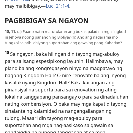
may maibibigay.—
Luc. 21:1-4
.
PAGBIBIGAY SA NGAYON
10, 11.
(a) Paano natin matutularan ang bukas-palad na mga lingkod
ni Jehova noong panahon ng Bibliya? (b) Ano ang nadarama mo
tungkol sa pribilehiyong suportahan ang gawaing pang-Kaharian?
10
Sa ngayon, baka hilingan din tayong mag-abuloy
para sa isang espesipikong layunin. Halimbawa, may
plano ba ang kongregasyon ninyo na magpatayo ng
bagong Kingdom Hall? O nire-renovate ba ang inyong
kasalukuyang Kingdom Hall? Baka kailangan ang
pinansiyal na suporta para sa renovation ng ating
lokal na tanggapang pansangay o para sa dinadaluhan
nating kombensiyon. O baka may mga kapatid tayong
sinalanta ng kalamidad na nangangailangan ng
tulong. Maaari din tayong mag-abuloy para
suportahan ang mga nag-aasikaso sa gawain sa
pandaigdig na punong-tanggapan at sa mga