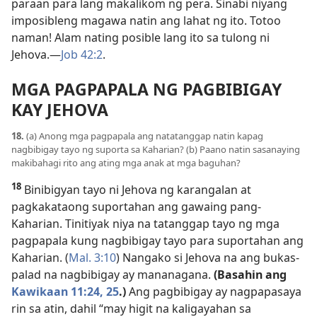
paraan para lang makalikom ng pera. Sinabi niyang
imposibleng magawa natin ang lahat ng ito. Totoo
naman! Alam nating posible lang ito sa tulong ni
Jehova.—
Job 42:2
.
MGA PAGPAPALA NG PAGBIBIGAY
KAY JEHOVA
18.
(a) Anong mga pagpapala ang natatanggap natin kapag
nagbibigay tayo ng suporta sa Kaharian? (b) Paano natin sasanaying
makibahagi rito ang ating mga anak at mga baguhan?
18
Binibigyan tayo ni Jehova ng karangalan at
pagkakataong suportahan ang gawaing pang-
Kaharian. Tinitiyak niya na tatanggap tayo ng mga
pagpapala kung nagbibigay tayo para suportahan ang
Kaharian. (
Mal. 3:10
) Nangako si Jehova na ang bukas-
palad na nagbibigay ay mananagana.
(Basahin ang
Kawikaan 11:24, 25
.)
Ang pagbibigay ay nagpapasaya
rin sa atin, dahil “may higit na kaligayahan sa