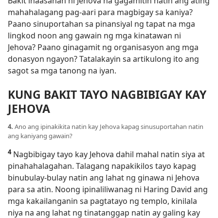
Bakit inaasahan ni Jehova na gagamitin natin ang ating
mahahalagang pag-aari para magbigay sa kaniya?
Paano sinuportahan sa pinansiyal ng tapat na mga
lingkod noon ang gawain ng mga kinatawan ni
Jehova? Paano ginagamit ng organisasyon ang mga
donasyon ngayon? Tatalakayin sa artikulong ito ang
sagot sa mga tanong na iyan.
KUNG BAKIT TAYO NAGBIBIGAY KAY
JEHOVA
4.
Ano ang ipinakikita natin kay Jehova kapag sinusuportahan natin
ang kaniyang gawain?
4
Nagbibigay tayo kay Jehova dahil mahal natin siya at
pinahahalagahan. Talagang napakikilos tayo kapag
binubulay-bulay natin ang lahat ng ginawa ni Jehova
para sa atin. Noong ipinaliliwanag ni Haring David ang
mga kakailanganin sa pagtatayo ng templo, kinilala
niya na ang lahat ng tinatanggap natin ay galing kay