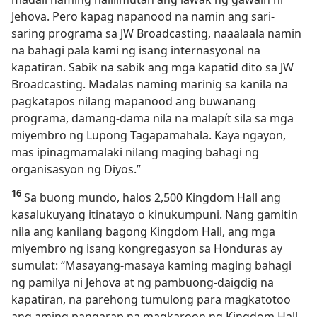
Jehova. Pero kapag napanood na namin ang sari-
saring programa sa JW Broadcasting, naaalaala namin
na bahagi pala kami ng isang internasyonal na
kapatiran. Sabik na sabik ang mga kapatid dito sa JW
Broadcasting. Madalas naming marinig sa kanila na
pagkatapos nilang mapanood ang buwanang
programa, damang-dama nila na malapít sila sa mga
miyembro ng Lupong Tagapamahala. Kaya ngayon,
mas ipinagmamalaki nilang maging bahagi ng
organisasyon ng Diyos.”
16
Sa buong mundo, halos 2,500 Kingdom Hall ang
kasalukuyang itinatayo o kinukumpuni. Nang gamitin
nila ang kanilang bagong Kingdom Hall, ang mga
miyembro ng isang kongregasyon sa Honduras ay
sumulat: “Masayang-masaya kaming maging bahagi
ng pamilya ni Jehova at ng pambuong-daigdig na
kapatiran, na parehong tumulong para magkatotoo
ang aming pangarap na magkaroon ng Kingdom Hall