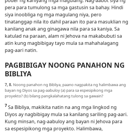
poder ng kaniyang mga magulang. Nag-aabot siya ng
pera para tumulong sa mga gastusin sa bahay. Hindi
siya inoobliga ng mga magulang niya, pero
tinatanggap nila ito dahil paraan ito para masuklian ng
kanilang anak ang ginagawa nila para sa kaniya. Sa
katulad na paraan, alam ni Jehova na makabubuti sa
atin kung magbibigay tayo mula sa mahahalagang
pag-aari natin.
PAGBIBIGAY NOONG PANAHON NG
BIBLIYA
7, 8.
Noong panahon ng Bibliya, paano nagpakita ng halimbawa ang
bayan ng Diyos sa pag-aabuloy (a) para sa espesipikong mga
proyekto? (b) bilang pangkalahatang tulong sa gawain?
7
Sa Bibliya, makikita natin na ang mga lingkod ng
Diyos ay nagbibigay mula sa kanilang sariling pag-aari.
Kung minsan, nag-aabuloy ang bayan ni Jehova para
sa espesipikong mga proyekto. Halimbawa,