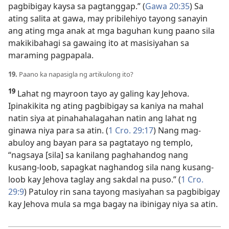
pagbibigay kaysa sa pagtanggap.” (
Gawa 20:35
) Sa
ating salita at gawa, may pribilehiyo tayong sanayin
ang ating mga anak at mga baguhan kung paano sila
makikibahagi sa gawaing ito at masisiyahan sa
maraming pagpapala.
19.
Paano ka napasigla ng artikulong ito?
19
Lahat ng mayroon tayo ay galing kay Jehova.
Ipinakikita ng ating pagbibigay sa kaniya na mahal
natin siya at pinahahalagahan natin ang lahat ng
ginawa niya para sa atin. (
1 Cro. 29:17
) Nang mag-
abuloy ang bayan para sa pagtatayo ng templo,
“nagsaya [sila] sa kanilang paghahandog nang
kusang-loob, sapagkat naghandog sila nang kusang-
loob kay Jehova taglay ang sakdal na puso.” (
1 Cro.
29:9
) Patuloy rin sana tayong masiyahan sa pagbibigay
kay Jehova mula sa mga bagay na ibinigay niya sa atin.