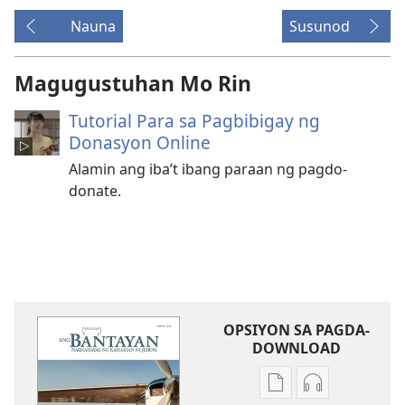
Nauna
Susunod
Magugustuhan Mo Rin
Tutorial Para sa Pagbibigay ng
Donasyon Online
Alamin ang iba’t ibang paraan ng pagdo-
donate.
OPSIYON SA PAGDA-
DOWNLOAD
Opsiyon
Opsiyon