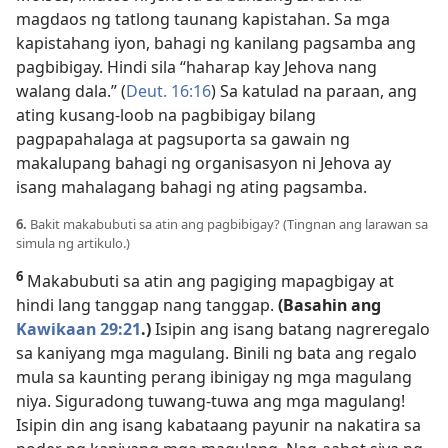
magdaos ng tatlong taunang kapistahan. Sa mga
kapistahang iyon, bahagi ng kanilang pagsamba ang
pagbibigay. Hindi sila “haharap kay Jehova nang
walang dala.” (
Deut. 16:16
) Sa katulad na paraan, ang
ating kusang-loob na pagbibigay bilang
pagpapahalaga at pagsuporta sa gawain ng
makalupang bahagi ng organisasyon ni Jehova ay
isang mahalagang bahagi ng ating pagsamba.
6.
Bakit makabubuti sa atin ang pagbibigay? (Tingnan ang larawan sa
simula ng artikulo.)
6
Makabubuti sa atin ang pagiging mapagbigay at
hindi lang tanggap nang tanggap.
(Basahin ang
Kawikaan 29:21
.)
Isipin ang isang batang nagreregalo
sa kaniyang mga magulang. Binili ng bata ang regalo
mula sa kaunting perang ibinigay ng mga magulang
niya. Siguradong tuwang-tuwa ang mga magulang!
Isipin din ang isang kabataang payunir na nakatira sa