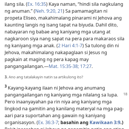
ilang sila. (
Ex. 16:35
) Kaya naman, “hindi sila nagkulang
ng anuman.” (
Neh. 9:20, 21
) Sa pamamagitan ni
propeta Eliseo, makahimalang pinarami ni Jehova ang
kaunting langis ng isang tapat na biyuda. Dahil dito,
nabayaran ng babae ang kaniyang mga utang at
nagkaroon siya nang sapat na pera para makaraos sila
ng kaniyang mga anak. (
2 Hari 4:1-7
) Sa tulong din ni
Jehova, makahimalang nakapaglaan si Jesus ng
pagkain at maging ng pera kapag may
pangangailangan.—
Mat. 15:35-38;
17:27
.
3.
Ano ang tatalakayin natin sa artikulong ito?
3
Kayang-kayang ilaan ni Jehova ang anumang
pangangailangan
ng kaniyang mga nilalang sa lupa.
Pero inaanyayahan pa rin niya ang kaniyang mga
lingkod na gamitin ang kanilang materyal na mga pag-
aari para suportahan ang gawain ng kaniyang
organisasyon. (
Ex. 36:3-7
;
basahin ang
Kawikaan 3:9
.)