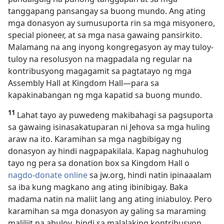
tanggapang pansangay sa buong mundo. Ang ating
mga donasyon ay sumusuporta rin sa mga misyonero,
special pioneer, at sa mga nasa gawaing pansirkito.
Malamang na ang inyong kongregasyon ay may tuloy-
tuloy na resolusyon na magpadala ng regular na
kontribusyong magagamit sa pagtatayo ng mga
Assembly Hall at Kingdom Hall—para sa
kapakinabangan ng mga kapatid sa buong mundo.
11
Lahat tayo ay puwedeng makibahagi sa pagsuporta
sa gawaing isinasakatuparan ni Jehova sa mga huling
araw na ito. Karamihan sa mga nagbibigay ng
donasyon ay hindi nagpapakilala. Kapag naghuhulog
tayo ng pera sa donation box sa Kingdom Hall o
nagdo-donate online
sa jw.org, hindi natin ipinaaalam
sa iba kung magkano ang ating ibinibigay. Baka
madama natin na maliit lang ang ating iniabuloy. Pero
karamihan sa mga donasyon ay galing sa maraming
maliliit na abuloy, hindi sa malalaking kontribusyon.