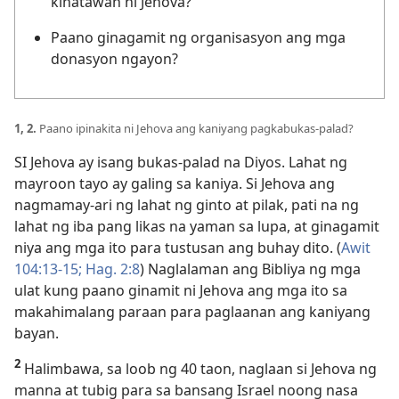
kinatawan ni Jehova?
Paano ginagamit ng organisasyon ang mga
donasyon ngayon?
1, 2.
Paano ipinakita ni Jehova ang kaniyang pagkabukas-palad?
SI Jehova ay isang bukas-palad na Diyos. Lahat ng
mayroon tayo ay galing sa kaniya. Si Jehova ang
nagmamay-ari ng lahat ng ginto at pilak, pati na ng
lahat ng iba pang likas na yaman sa lupa, at ginagamit
niya ang mga ito para tustusan ang buhay dito. (
Awit
104:13-15;
Hag. 2:8
) Naglalaman ang Bibliya ng mga
ulat kung paano ginamit ni Jehova ang mga ito sa
makahimalang paraan para paglaanan ang kaniyang
bayan.
2
Halimbawa, sa loob ng 40 taon, naglaan si Jehova ng
manna at tubig para sa bansang Israel noong nasa