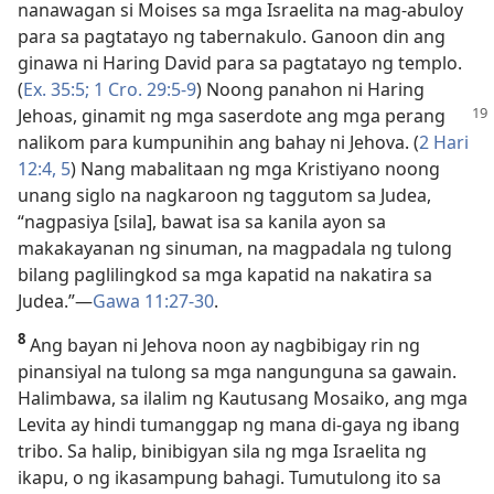
nanawagan si Moises sa mga Israelita na mag-abuloy
para sa pagtatayo ng tabernakulo. Ganoon din ang
ginawa ni Haring David para sa pagtatayo ng templo.
(
Ex. 35:5;
1 Cro. 29:5-9
) Noong panahon ni Haring
Jehoas, ginamit ng mga saserdote
ang mga perang
nalikom para kumpunihin ang bahay ni Jehova. (
2 Hari
12:4, 5
) Nang mabalitaan ng mga Kristiyano noong
unang siglo na nagkaroon ng taggutom sa Judea,
“nagpasiya [sila], bawat isa sa kanila ayon sa
makakayanan ng sinuman, na magpadala ng tulong
bilang paglilingkod sa mga kapatid na nakatira sa
Judea.”—
Gawa 11:27-30
.
8
Ang bayan ni Jehova noon ay nagbibigay rin ng
pinansiyal na tulong sa mga nangunguna sa gawain.
Halimbawa, sa ilalim ng Kautusang Mosaiko, ang mga
Levita ay hindi tumanggap ng mana di-gaya ng ibang
tribo. Sa halip, binibigyan sila ng mga Israelita ng
ikapu, o ng ikasampung bahagi. Tumutulong ito sa