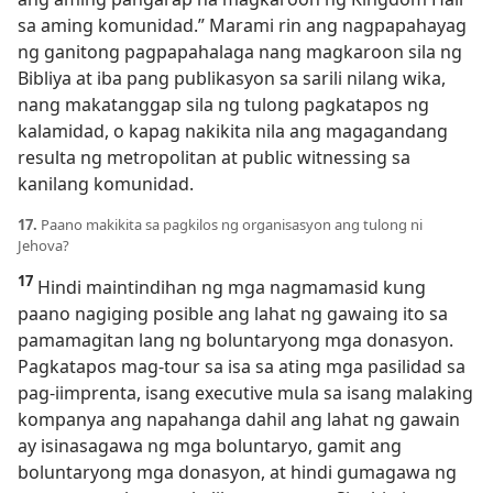
sa aming komunidad.” Marami rin ang nagpapahayag
ng ganitong pagpapahalaga nang magkaroon sila ng
Bibliya at iba pang publikasyon sa sarili nilang wika,
nang makatanggap sila ng tulong pagkatapos ng
kalamidad, o kapag nakikita nila ang magagandang
resulta ng metropolitan at public witnessing sa
kanilang komunidad.
17.
Paano makikita sa pagkilos ng organisasyon ang tulong ni
Jehova?
17
Hindi maintindihan ng mga nagmamasid kung
paano nagiging posible ang lahat ng gawaing ito sa
pamamagitan lang ng boluntaryong mga donasyon.
Pagkatapos mag-tour sa isa sa ating mga pasilidad sa
pag-iimprenta, isang executive mula sa isang malaking
kompanya ang napahanga dahil ang lahat ng gawain
ay isinasagawa ng mga boluntaryo, gamit ang
boluntaryong mga donasyon, at hindi gumagawa ng