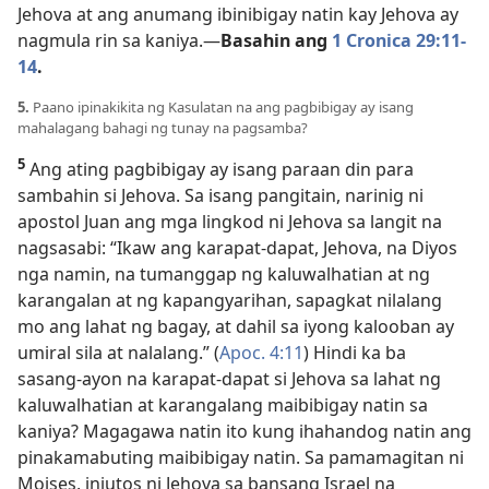
Jehova at ang anumang ibinibigay natin kay Jehova ay
nagmula rin sa kaniya.—
Basahin ang
1 Cronica 29:11-
14
.
5.
Paano ipinakikita ng Kasulatan na ang pagbibigay ay isang
mahalagang bahagi ng tunay na pagsamba?
5
Ang ating pagbibigay ay isang paraan din para
sambahin si Jehova. Sa isang pangitain, narinig ni
apostol Juan ang mga lingkod ni Jehova sa langit na
nagsasabi: “Ikaw ang karapat-dapat, Jehova, na Diyos
nga namin, na tumanggap ng kaluwalhatian at ng
karangalan at ng kapangyarihan, sapagkat nilalang
mo ang lahat ng bagay, at dahil sa iyong kalooban ay
umiral sila at nalalang.” (
Apoc. 4:11
) Hindi ka ba
sasang-ayon na karapat-dapat si Jehova sa lahat ng
kaluwalhatian at karangalang maibibigay natin sa
kaniya? Magagawa natin ito kung ihahandog natin ang
pinakamabuting maibibigay natin. Sa pamamagitan ni
Moises, iniutos ni Jehova sa bansang Israel na