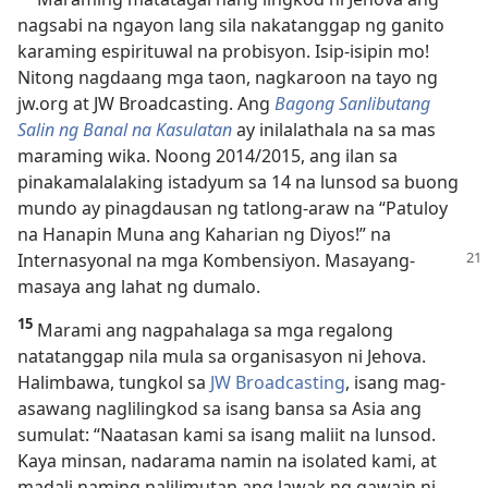
nagsabi na ngayon lang sila nakatanggap ng ganito
karaming espirituwal na probisyon. Isip-isipin mo!
Nitong nagdaang mga taon, nagkaroon na tayo ng
jw.org at JW Broadcasting. Ang
Bagong Sanlibutang
Salin ng Banal na Kasulatan
ay inilalathala na sa mas
maraming wika. Noong 2014/2015, ang ilan sa
pinakamalalaking istadyum sa 14 na lunsod sa buong
mundo ay pinagdausan ng tatlong-araw na “Patuloy
na Hanapin Muna ang Kaharian ng Diyos!” na
Internasyonal
na mga Kombensiyon. Masayang-
masaya ang lahat ng dumalo.
15
Marami ang nagpahalaga sa mga regalong
natatanggap nila mula sa organisasyon ni Jehova.
Halimbawa, tungkol sa
JW Broadcasting
, isang mag-
asawang naglilingkod sa isang bansa sa Asia ang
sumulat: “Naatasan kami sa isang maliit na lunsod.
Kaya minsan, nadarama namin na isolated kami, at
madali naming nalilimutan ang lawak ng gawain ni