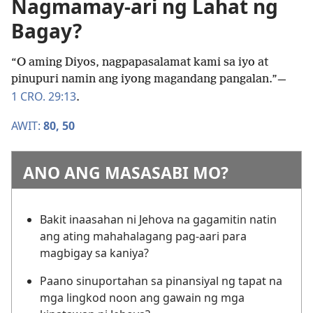
Nagmamay-ari ng Lahat ng
Bagay?
“O aming Diyos, nagpapasalamat kami sa iyo at
pinupuri namin ang iyong magandang pangalan.”—
1 CRO. 29:13
.
AWIT:
80,
50
ANO ANG MASASABI MO?
Bakit inaasahan ni Jehova na gagamitin natin
ang ating mahahalagang pag-aari para
magbigay sa kaniya?
Paano sinuportahan sa pinansiyal ng tapat na
mga lingkod noon ang gawain ng mga