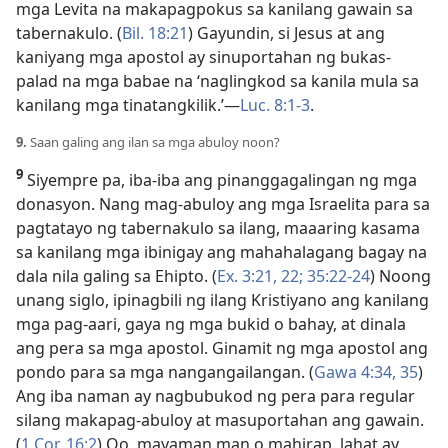
mga Levita na makapagpokus sa kanilang gawain sa
tabernakulo. (
Bil. 18:21
) Gayundin, si Jesus at ang
kaniyang mga apostol ay sinuportahan ng bukas-
palad na mga babae na ‘naglingkod sa kanila mula sa
kanilang mga tinatangkilik.’—
Luc. 8:1-3
.
9.
Saan galing ang ilan sa mga abuloy noon?
9
Siyempre pa, iba-iba ang pinanggagalingan ng mga
donasyon. Nang mag-abuloy ang mga Israelita para sa
pagtatayo ng tabernakulo sa ilang, maaaring kasama
sa kanilang mga ibinigay ang mahahalagang bagay na
dala nila galing sa Ehipto. (
Ex. 3:21, 22;
35:22-24
) Noong
unang siglo, ipinagbili ng ilang Kristiyano ang kanilang
mga pag-aari, gaya ng mga bukid o bahay, at dinala
ang pera sa mga apostol. Ginamit ng mga apostol ang
pondo para sa mga nangangailangan. (
Gawa 4:34, 35
)
Ang iba naman ay nagbubukod ng pera para regular
silang makapag-abuloy at masuportahan ang gawain.
(
1 Cor. 16:2
) Oo, mayaman man o mahirap, lahat ay