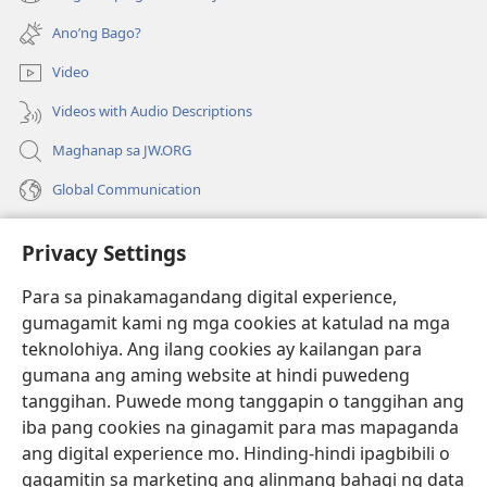
(may
na
bubukas
bagong
Ano’ng Bago?
na
window)
bagong
Video
window)
Videos with Audio Descriptions
Maghanap sa JW.ORG
Global Communication
Help
Privacy Settings
Donasyon
(may
Para sa pinakamagandang digital experience,
bubukas
gumagamit kami ng mga cookies at katulad na mga
na
Watchtower ONLINE LIBRARY™
teknolohiya. Ang ilang cookies ay kailangan para
(may
bagong
gumana ang aming website at hindi puwedeng
bubukas
window)
®
JW Hub
na
tanggihan. Puwede mong tanggapin o tanggihan ang
(may
bagong
bubukas
iba pang cookies na ginagamit para mas mapaganda
window)
®
JW Library
na
ang digital experience mo. Hinding-hindi ipagbibili o
bagong
gagamitin sa marketing ang alinmang bahagi ng data
window)
®