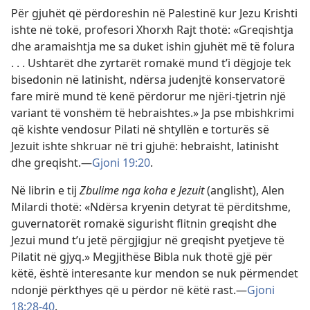
Për gjuhët që përdoreshin në Palestinë kur Jezu Krishti
ishte në tokë, profesori Xhorxh Rajt thotë: «Greqishtja
dhe aramaishtja me sa duket ishin gjuhët më të folura
. . . Ushtarët dhe zyrtarët romakë mund t’i dëgjoje tek
bisedonin në latinisht, ndërsa judenjtë konservatorë
fare mirë mund të kenë përdorur me njëri-tjetrin një
variant të vonshëm të hebraishtes.» Ja pse mbishkrimi
që kishte vendosur Pilati në shtyllën e torturës së
Jezuit ishte shkruar në tri gjuhë: hebraisht, latinisht
dhe greqisht.—
Gjoni 19:20
.
Në librin e tij
Zbulime nga koha e Jezuit
(anglisht), Alen
Milardi thotë: «Ndërsa kryenin detyrat të përditshme,
guvernatorët romakë sigurisht flitnin greqisht dhe
Jezui mund t’u jetë përgjigjur në greqisht pyetjeve të
Pilatit në gjyq.» Megjithëse Bibla nuk thotë gjë për
këtë, është interesante kur mendon se nuk përmendet
ndonjë përkthyes që u përdor në këtë rast.—
Gjoni
18:28-40
.