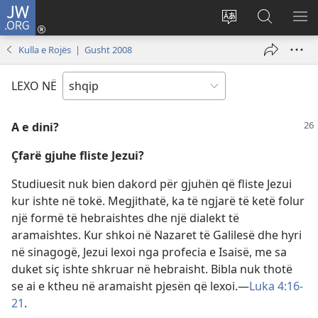
JW.ORG
Hyr
me
Ndrysho
Kërko
SH
identifikim
gjuhën
në
ME
Kulla e Rojës | Gusht 2008
(hap
e
JW.ORG
dritare
sitit
LEXO NË
të
re)
A e dini?
Çfarë gjuhe fliste Jezui?
Studiuesit nuk bien dakord për gjuhën që fliste Jezui
kur ishte në tokë. Megjithatë, ka të ngjarë të ketë folur
një formë të hebraishtes dhe një dialekt të
aramaishtes. Kur shkoi në Nazaret të Galilesë dhe hyri
në sinagogë, Jezui lexoi nga profecia e Isaisë, me sa
duket siç ishte shkruar në hebraisht. Bibla nuk thotë
se ai e ktheu në aramaisht pjesën që lexoi.—
Luka 4:16-
21
.