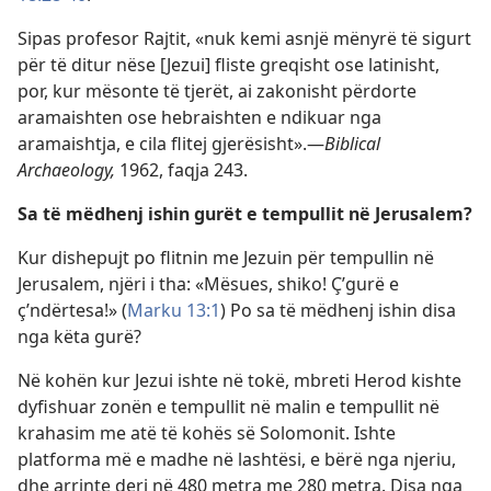
Sipas profesor Rajtit, «nuk kemi asnjë mënyrë të sigurt
për të ditur nëse [Jezui] fliste greqisht ose latinisht,
por, kur mësonte të tjerët, ai zakonisht përdorte
aramaishten ose hebraishten e ndikuar nga
aramaishtja, e cila flitej gjerësisht».—
Biblical
Archaeology,
1962, faqja 243.
Sa të mëdhenj ishin gurët e tempullit në Jerusalem?
Kur dishepujt po flitnin me Jezuin për tempullin në
Jerusalem, njëri i tha: «Mësues, shiko! Ç’gurë e
ç’ndërtesa!» (
Marku 13:1
) Po sa të mëdhenj ishin disa
nga këta gurë?
Në kohën kur Jezui ishte në tokë, mbreti Herod kishte
dyfishuar zonën e tempullit në malin e tempullit në
krahasim me atë të kohës së Solomonit. Ishte
platforma më e madhe në lashtësi, e bërë nga njeriu,
dhe arrinte deri në 480 metra me 280 metra. Disa nga