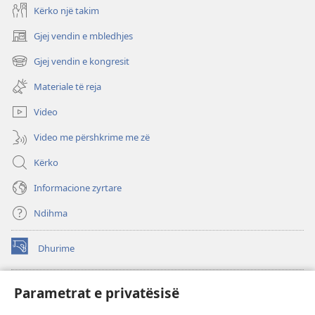
Kërko një takim
Gjej vendin e mbledhjes
(hap
dritare
Gjej vendin e kongresit
(hap
të
dritare
re)
Materiale të reja
të
re)
Video
Video me përshkrime me zë
Kërko
Informacione zyrtare
Ndihma
Dhurime
(hap
dritare
të
BIBLIOTEKA ONLINE Watchtower
Parametrat e privatësisë
(hap
re)
dritare