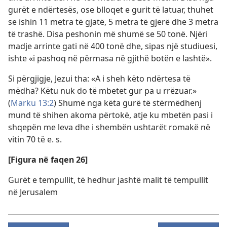
gurët e ndërtesës, ose blloqet e gurit të latuar, thuhet
se ishin 11 metra të gjatë, 5 metra të gjerë dhe 3 metra
të trashë. Disa peshonin më shumë se 50 tonë. Njëri
madje arrinte gati në 400 tonë dhe, sipas një studiuesi,
ishte «i pashoq në përmasa në gjithë botën e lashtë».
Si përgjigje, Jezui tha: «A i sheh këto ndërtesa të
mëdha? Këtu nuk do të mbetet gur pa u rrëzuar.»
(
Marku 13:2
) Shumë nga këta gurë të stërmëdhenj
mund të shihen akoma përtokë, atje ku mbetën pasi i
shqepën me leva dhe i shembën ushtarët romakë në
vitin 70 të e. s.
[Figura në faqen 26]
Gurët e tempullit, të hedhur jashtë malit të tempullit
në Jerusalem