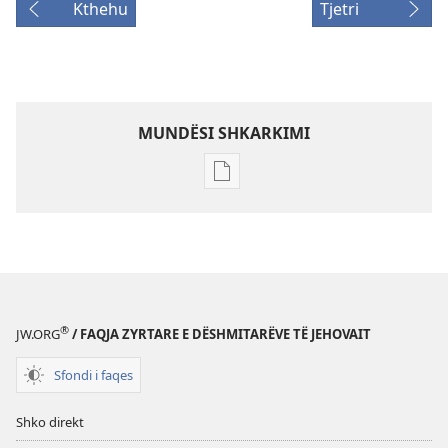
Kthehu
Tjetri
MUNDËSI SHKARKIMI
Mundësitë
e
shkarkimit
për
botimet
KULLA
E
®
JW.ORG
/ FAQJA ZYRTARE E DËSHMITARËVE TË JEHOVAIT
ROJËS
Gusht 2008
Sfondi i faqes
Shko direkt