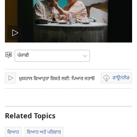
ਵੀਡੀਓ
ਚਲਾਓ
ਭਾਸ਼ਾ
ਚੁਣੋ
ਡਾਊਨਲੋਡ
ਖ਼ੁਸ਼ਹਾਲ ਵਿਆਹੁਤਾ ਰਿਸ਼ਤੇ ਲਈ: ਪਿਆਰ ਜਤਾਓ
ਚਲਾਓ
ਵੀਡੀਓ
ਰਿਕਾਰਡਿੰਗ
ਲਈ
ਡਾਊਨਲੋਡ
ਆਪਸ਼ਨ
Related Topics
ਵਿਆਹ
ਵਿਆਹ ਅਤੇ ਪਰਿਵਾਰ