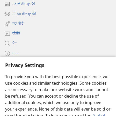
ਸਭਾਵਾਂ ਦੀ ਜਗ੍ਹਾ ਲੱਭੋ
(opens
new
ਸੰਮੇਲਨ ਦੀ ਜਗ੍ਹਾ ਲੱਭੋ
(opens
window)
new
ਨਵਾਂ ਕੀ ਹੈ
window)
ਵੀਡੀਓ
ਖੋਜ
ਮਦਦ
Privacy Settings
ਦਾਨ
(opens
new
To provide you with the best possible experience, we
window)
Watchtower ONLINE LIBRARY™
use cookies and similar technologies. Some cookies
(opens
are necessary to make our website work and cannot
new
®
JW Hub
window)
be refused. You can accept or decline the use of
(opens
new
additional cookies, which we use only to improve
®
JW Library
window)
your experience. None of this data will ever be sold or