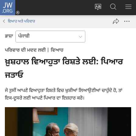
JW.ORG
ਲਾਗ-
ਸਾਈਟ
JW.ORG
ਮੈਨ
ਇਨ
ਦੀ
ʼਤੇ
ਦਿਖ
(opens
ਵਿਆਹ ਅਤੇ ਪਰਿਵਾਰ
ਭਾਸ਼ਾ
ਖੋਜ
new
ਬਦਲੋ
ਕਰੋ
window)
ਭਾਸ਼ਾ
ਪਰਿਵਾਰ ਦੀ ਮਦਦ ਲਈ | ਵਿਆਹ
ਖ਼ੁਸ਼ਹਾਲ ਵਿਆਹੁਤਾ ਰਿਸ਼ਤੇ ਲਈ: ਪਿਆਰ
ਜਤਾਓ
ਜੇ ਤੁਸੀਂ ਆਪਣੇ ਵਿਆਹੁਤਾ ਰਿਸ਼ਤੇ ਵਿਚ ਖ਼ੁਸ਼ੀਆਂ ਲਿਆਉਣੀਆਂ ਚਾਹੁੰਦੇ ਹੋ, ਤਾਂ
ਇਕ-ਦੂਸਰੇ ਲਈ ਆਪਣੇ ਪਿਆਰ ਦਾ ਇਜ਼ਹਾਰ ਕਰੋ।