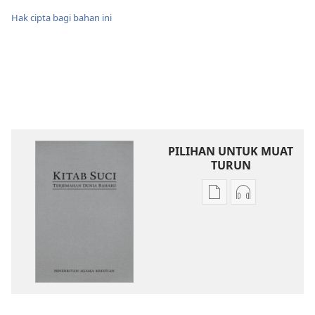
Hak cipta bagi bahan ini
PILIHAN UNTUK MUAT
TURUN
Pilihan
Pilihan
untuk
untuk
memuat
memuat
turun
turun
bahan
audio
terbitan
Kitab
Kitab
Suci