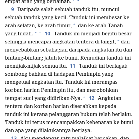
+
*
empat arah yang berlainan.
9
Daripada salah sebuah tanduk itu, muncul
sebuah tanduk yang kecil. Tanduk ini membesar ke
*
arah selatan, ke arah timur,
dan ke arah Tanah
+
10
*
yang Indah.
Tanduk ini menjadi begitu besar
*
sehingga mencapai angkatan tentera di langit,
dan
menyebabkan sebahagian daripada angkatan itu dan
bintang-bintang jatuh ke bumi. Kemudian tanduk ini
11
memijak-mijak semua itu.
Tanduk ini berlagak
sombong bahkan di hadapan Pemimpin yang
mengetuai angkatan itu. Tanduk ini merampas
korban harian Pemimpin itu, dan merobohkan
+
12
tempat suci yang didirikan-Nya.
Angkatan
tentera dan korban harian diserahkan kepada
tanduk ini kerana pelanggaran hukum telah berlaku.
Tanduk ini terus mencampakkan kebenaran ke bumi
dan apa yang dilakukannya berjaya.
13
Aku mendengar satu malaikat bercakap, dan