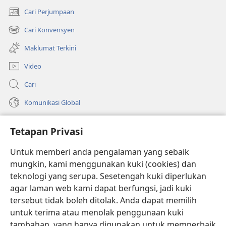
Cari Perjumpaan
(membuka
tetingkap
Cari Konvensyen
(membuka
baharu)
tetingkap
Maklumat Terkini
baharu)
Video
Cari
Komunikasi Global
Bantuan
Tetapan Privasi
Sumbangan
(membuka
Untuk memberi anda pengalaman yang sebaik
tetingkap
mungkin, kami menggunakan kuki (cookies) dan
baharu)
PERPUSTAKAAN DALAM TALIAN Watchtower
teknologi yang serupa. Sesetengah kuki diperlukan
(membuka
agar laman web kami dapat berfungsi, jadi kuki
tetingkap
®
JW Hub
baharu)
tersebut tidak boleh ditolak. Anda dapat memilih
(membuka
tetingkap
untuk terima atau menolak penggunaan kuki
®
JW Library
baharu)
tambahan, yang hanya digunakan untuk memperbaik