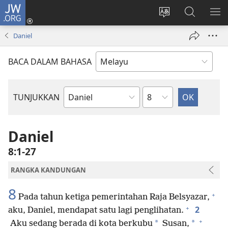
JW.ORG
Log
Masuk
Tukar
Cari
TU
(membuka
bahasa
JW.ORG
ME
Daniel
tetingkap
laman
baharu)
web
BACA DALAM BAHASA
Bab
TUNJUKKAN
Buku
Bible
Daniel
8:1-27
RANGKA KANDUNGAN
8
+
Pada tahun ketiga pemerintahan Raja Belsyazar,
+
2
aku, Daniel, mendapat satu lagi penglihatan.
+
*
*
Aku sedang berada di kota berkubu
Susan,