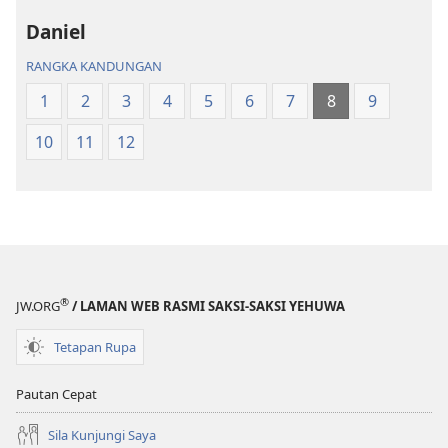
Suci
Terjemahan
Terjemahan
Dunia
Daniel
Dunia
Baharu
RANGKA KANDUNGAN
Baharu
1
2
3
4
5
6
7
8
9
10
11
12
®
JW.ORG
/ LAMAN WEB RASMI SAKSI-SAKSI YEHUWA
Tetapan Rupa
Pautan Cepat
Sila Kunjungi Saya