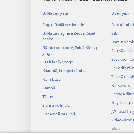
Biiblã sẽn yete
D sẽn yiisi
Sogsg Biiblã sẽn leokde
Biibl-dãmb s
Biiblã zãmsg ne a Zeova Kaset
Sɛb
soaba
Borsiir-dãmb 
Bũmb toor-toore, Biiblã zãmsg
Seb-vãad la 
yĩnga
Sõss toor-to
Laafɩ la sũ-noogo
Periodik-rã
Kãadmã, la zagsã rãmba
Tigissã na-k
Kom-bɩɩsã
Na-kẽndre
Kambã
Ẽndɛgs-rãm
Tẽebo
Noy la sagls
Siãnsã ne Biiblã
JW Teledifiziy
Kʋdemdã ne Biiblã
Video-rãmb
Mizik