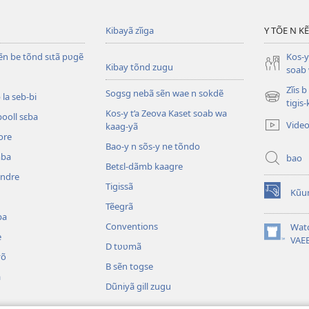
Kibayã zĩiga
Y TÕE N K
ẽn be tõnd sɩtã pʋgẽ
Kos-y
Kibay tõnd zugu
soab 
Zĩis 
Sogsg nebã sẽn wae n sokdẽ
la seb-bi
(ouvre
tigis
Kos-y t’a Zeova Kaset soab wa
une
booll sɛba
Vide
kaag-yã
nouvelle
ore
fenêtre)
Bao-y n sõs-y ne tõndo
mba
bao
Betɛl-dãmb kaagre
ẽndre
Tigissã
Kũu
(ouvre
Tẽegrã
une
ba
nouvelle
Conventions
Wat
e
fenêtre)
(ouvre
VAE
D tʋʋmã
une
õ
nouvelle
B sẽn togse
a
fenêtre)
Dũniyã gill zugu