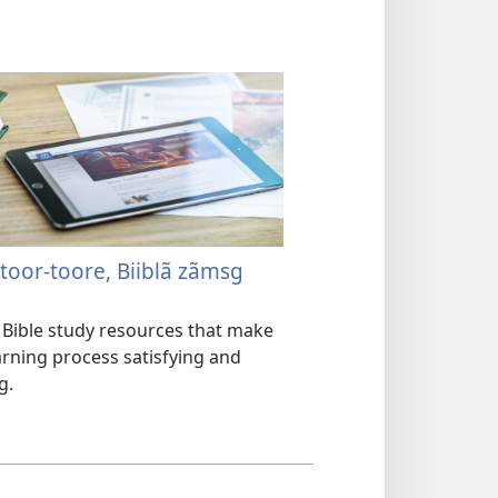
oor-toore, Biiblã zãmsg
Bible study resources that make
arning process satisfying and
g.