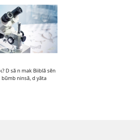
ɩ? D sã n mak Biiblã sẽn
ã bũmb ninsã, d yãta