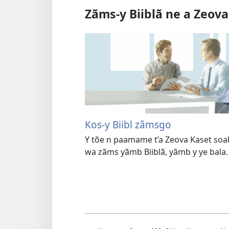
Zãms-y Biiblã ne a Zeova
Kos-y Biibl zãmsgo
Y tõe n paamame t’a Zeova Kaset soa
wa zãms yãmb Biiblã, yãmb y ye bala.