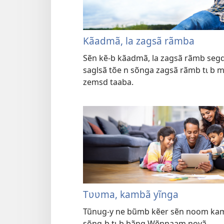
Kãadmã, la zagsã rãmba
Sẽn kẽ-b kãadmã, la zagsã rãmb segd
saglsã tõe n sõnga zagsã rãmb tɩ b 
zemsd taaba.
Tʋʋma, kambã yĩnga
Tũnug-y ne bũmb kẽer sẽn noom kambã
sõng-b tɩ b bãng Wẽnnaam noyã.