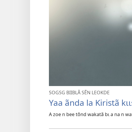
SOGSG BIIBLÃ SẼN LEOKDE
Yaa ãnda la Kiristã kɩ
A zoe n bee tõnd wakatã bɩ a na n w