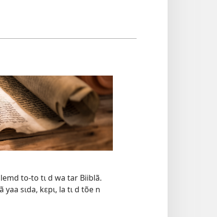
emd to-to tɩ d wa tar Biiblã.
yaa sɩda, kɛpɩ, la tɩ d tõe n