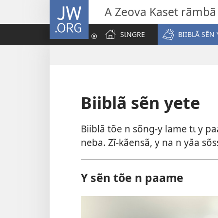
JW.ORG
A Zeova Kaset rãmbã
SƖNGRE
BIIBLÃ SẼN 
Biiblã sẽn yete
Biiblã tõe n sõng-y lame tɩ y 
neba. Zĩ-kãensã, y na n yãa sõs
Y sẽn tõe n paame