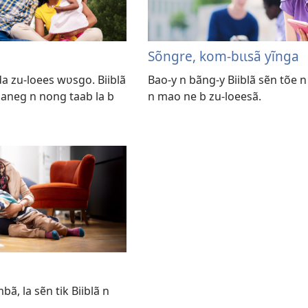
Sõngre, kom-bɩɩsã yĩnga
a zu-loees wʋsgo. Biiblã
Bao-y n bãng-y Biiblã sẽn tõe n
maneg n nong taab la b
n mao ne b zu-loeesã.
, la sẽn tik Biiblã n