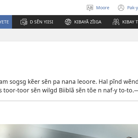
Moore
Pak-y
Yãk-
(ou
y
un
YETE
D SẼN YIISI
KIBAYÃ ZĨIGA
KIBAY 
buud-
nou
gomde
fen
paam sogsg kẽer sẽn pa nana leoore. Hal pĩnd wẽnd
s toor-toor sẽn wilgd Biiblã sẽn tõe n naf-y to-to.