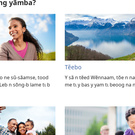
õng yãmba?
Tẽebo
ao ne sũ-sãamse, tood
Y sã n tẽed Wẽnnaam, tõe n naf
 Leb n sõng-b lame tɩ b
me tɩ y bas y yam tɩ beoog na n