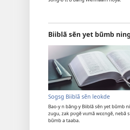
Biiblã sẽn yet bũmb nin
Sogsg Biiblã sẽn leokde
Bao-y n bãng-y Biiblã sẽn yet bũmb 
zugu, zak pʋgẽ vɩɩmã wɛɛngẽ, nebã 
bũmb a taaba.