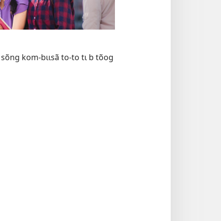
 sõng kom-bɩɩsã to-to tɩ b tõog