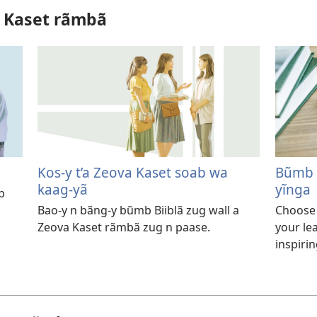
 Kaset rãmbã
Kos-y t’a Zeova Kaset soab wa
Bũmb t
kaag-yã
yĩnga
b
Bao-y n bãng-y bũmb Biiblã zug wall a
Choose 
Zeova Kaset rãmbã zug n paase.
your le
inspirin