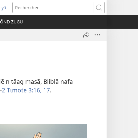
-yã
vre
Rechercher
e
TÕND ZUGU
velle
être)
ẽ n tãag masã, Biiblã nafa
—
2 Tɩmote 3:16, 17
.