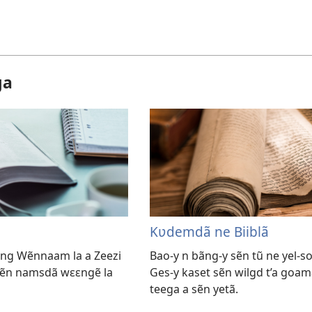
ga
Kʋdemdã ne Biiblã
ning Wẽnnaam la a Zeezi
Bao-y n bãng-y sẽn tũ ne yel-sol
sẽn namsdã wɛɛngẽ la
Ges-y kaset sẽn wilgd t’a goamã 
teega a sẽn yetã.