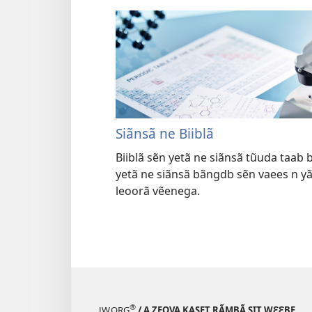
Siãnsã ne Biiblã
Biiblã sẽn yetã ne siãnsã tũuda taab b
yetã ne siãnsã bãngdb sẽn vaees n y
leoorã vẽenega.
®
JW.ORG
/ A ZEOVA KASET RÃMBÃ SIT WƐƐBE