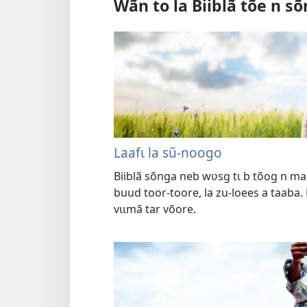
Wãn to la Biiblã tõe n s
Laafɩ la sũ-noogo
Biiblã sõnga neb wʋsg tɩ b tõog n m
buud toor-toore, la zu-loees a taaba.
vɩɩmã tar võore.