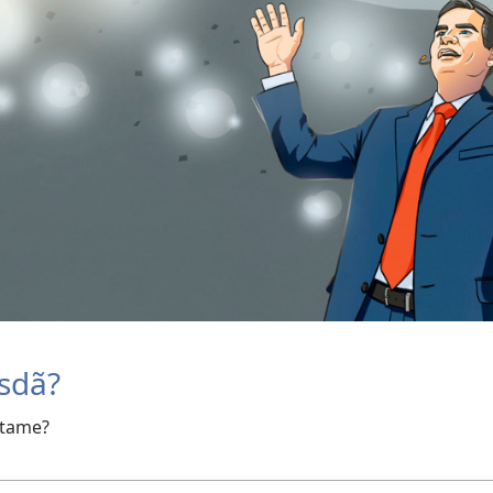
ɩsdã?
atame?