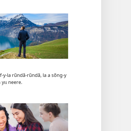
-y-la rũndã-rũndã, la a sõng-y
 yɩɩ neere.