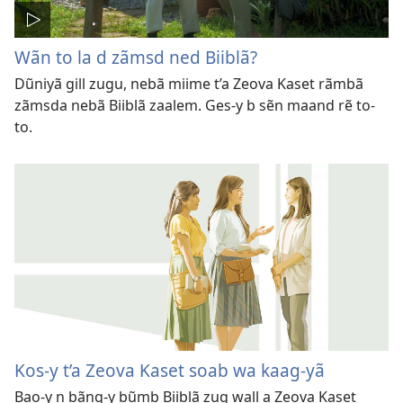
Wãn to la d zãmsd ned Biiblã?
Dũniyã gill zugu, nebã miime t’a Zeova Kaset rãmbã
zãmsda nebã Biiblã zaalem. Ges-y b sẽn maand rẽ to-
to.
Kos-y t’a Zeova Kaset soab wa kaag-yã
Bao-y n bãng-y bũmb Biiblã zug wall a Zeova Kaset