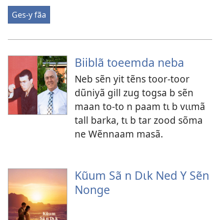
Ges-y fãa
Biiblã toeemda neba
Neb sẽn yit tẽns toor-toor
dũniyã gill zug togsa b sẽn
maan to-to n paam tɩ b vɩɩmã
tall barka, tɩ b tar zood sõma
ne Wẽnnaam masã.
Kũum Sã n Dɩk Ned Y Sẽn
Nonge