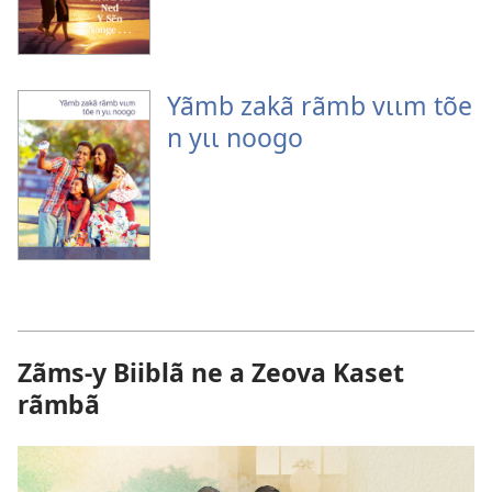
Yãmb zakã rãmb vɩɩm tõe
n yɩɩ noogo
Zãms-y Biiblã ne a Zeova Kaset
rãmbã