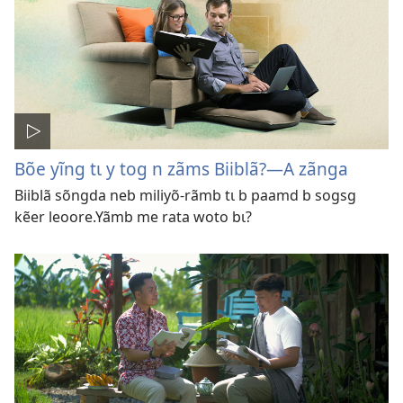
Bõe yĩng tɩ y tog n zãms Biiblã?—A zãnga
Biiblã sõngda neb miliyõ-rãmb tɩ b paamd b sogsg
kẽer leoore.Yãmb me rata woto bɩ?