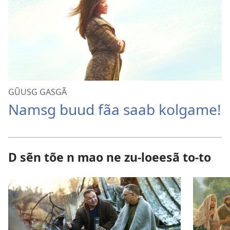
GŨUSG GASGÃ
Namsg buud fãa saab kolgame!
D sẽn tõe n mao ne zu-loeesã to-to