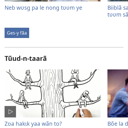
Neb wʋsg pa le nong tʋʋm ye
Biiblã s
tʋʋm s
Ges-y fãa
Tũud-n-taarã
Zoa hakɩk yaa wãn to?
Bõe la 