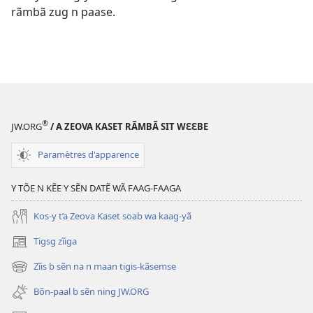
rãmbã zug n paase.
®
JW.ORG
/ A ZEOVA KASET RÃMBÃ SIT WƐƐBE
Paramètres d'apparence
Y TÕE N KẼE Y SẼN DATẼ WÃ FAAG-FAAGA
Kos-y t’a Zeova Kaset soab wa kaag-yã
Tigsg zĩiga
(ouvre
une
Zĩis b sẽn na n maan tigis-kãsemse
(ouvre
nouvelle
une
fenêtre)
Bõn-paal b sẽn ning JW.ORG
nouvelle
fenêtre)