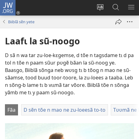
JW.ORG
Pak-
y-
Toeem-
Bao-
Y
yã
y
y
SẼ
Biiblã sẽn yete
(ouvre
buud-
bũmb
TÕ
une
gomdã
JW.ORG
N
Laafɩ la sũ-noogo
nouvelle
YÃ
fenêtre)
D sã n wa tar zu-loe-kɛgemse, d tõe n tagsdame tɩ d pa
tol n tõe n paam sũur pʋgẽ bãan la sũ-noog ye.
Baasgo, Biiblã sõnga neb wʋsg tɩ b tõog n mao ne sũ-
sãamse, tood buud toor-toore, la zu-loees a taaba. Leb
n sõng-b lame tɩ b vɩɩmã tar võore. Biiblã tõe n sõnga
yãmb me tɩ y paam sũ-noogo.
Fãa
D sẽn tõe n mao ne zu-loeesã to-to
Tʋʋmã ne 