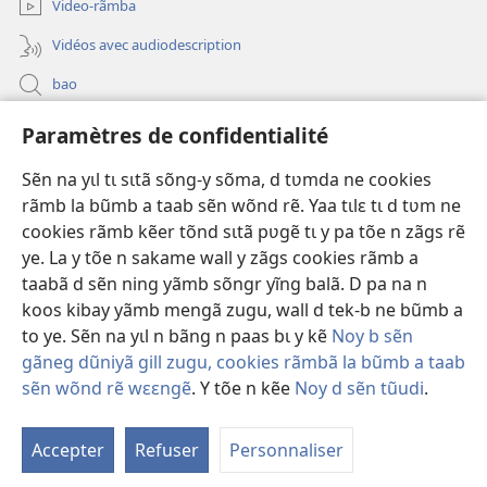
Video-rãmba
Vidéos avec audiodescription
bao
Paramètres de confidentialité
Kũuni
(ouvre
une
Sẽn na yɩl tɩ sɩtã sõng-y sõma, d tʋmda ne cookies
nouvelle
Watchtower SƐB VAEESG ZĨIGA™
rãmb la bũmb a taab sẽn wõnd rẽ. Yaa tɩlɛ tɩ d tʋm ne
(ouvre
fenêtre)
cookies rãmb kẽer tõnd sɩtã pʋgẽ tɩ y pa tõe n zãgs rẽ
une
®
JW Hub
nouvelle
ye. La y tõe n sakame wall y zãgs cookies rãmb a
(ouvre
fenêtre)
une
taabã d sẽn ning yãmb sõngr yĩng balã. D pa na n
nouvelle
koos kibay yãmb mengã zugu, wall d tek-b ne bũmb a
fenêtre)
to ye. Sẽn na yɩl n bãng n paas bɩ y kẽ
Noy b sẽn
Copyright
© 2026 Watch Tower Bible and Tract Society of Pennsylvania.
gãneg dũniyã gill zugu, cookies rãmbã la bũmb a taab
Y SẼN SEGD N SAKE
|
NOY D SẼN TŨUDI
|
PARAMÈTRES DE
sẽn wõnd rẽ wɛɛngẽ
. Y tõe n kẽe
Noy d sẽn tũudi
.
CONFIDENTIALITÉ
Accepter
Refuser
Personnaliser