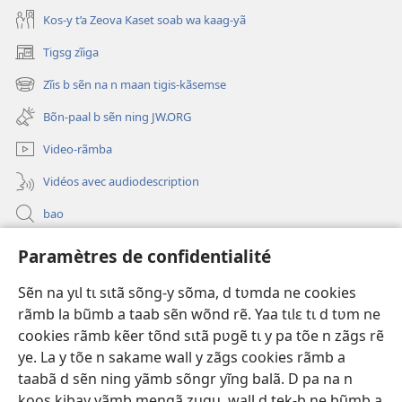
Kos-y t’a Zeova Kaset soab wa kaag-yã
Tigsg zĩiga
(ouvre
une
Zĩis b sẽn na n maan tigis-kãsemse
(ouvre
nouvelle
une
fenêtre)
Bõn-paal b sẽn ning JW.ORG
nouvelle
fenêtre)
Video-rãmba
Vidéos avec audiodescription
bao
Paramètres de confidentialité
Kũuni
(ouvre
une
Sẽn na yɩl tɩ sɩtã sõng-y sõma, d tʋmda ne cookies
nouvelle
Watchtower SƐB VAEESG ZĨIGA™
rãmb la bũmb a taab sẽn wõnd rẽ. Yaa tɩlɛ tɩ d tʋm ne
(ouvre
fenêtre)
une
cookies rãmb kẽer tõnd sɩtã pʋgẽ tɩ y pa tõe n zãgs rẽ
®
JW Hub
nouvelle
ye. La y tõe n sakame wall y zãgs cookies rãmb a
(ouvre
fenêtre)
une
taabã d sẽn ning yãmb sõngr yĩng balã. D pa na n
nouvelle
koos kibay yãmb mengã zugu, wall d tek-b ne bũmb a