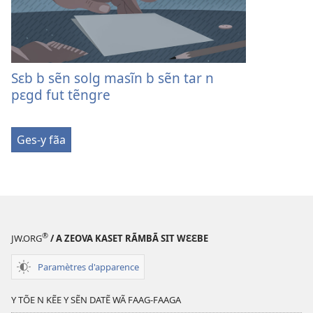
Sɛb b sẽn solg masĩn b sẽn tar n
pɛgd fut tẽngre
Ges-y fãa
®
JW.ORG
/ A ZEOVA KASET RÃMBÃ SIT WƐƐBE
Paramètres d'apparence
Y TÕE N KẼE Y SẼN DATẼ WÃ FAAG-FAAGA