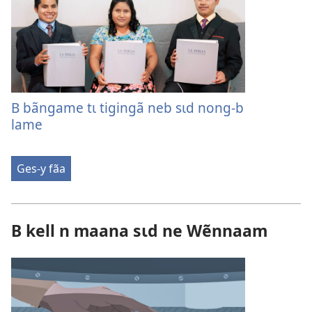
B bãngame tɩ tigingã neb sɩd nong-b
lame
Ges-y fãa
B kell n maana sɩd ne Wẽnnaam