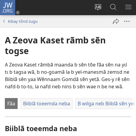
JW.ORG
Pak-
y-
Toeem-
Bao-
Y
yã
y
y
SẼ
Kibay tõnd zugu
(ouvre
buud-
bũmb
TÕ
une
gomdã
JW.ORG
N
A Zeova Kaset rãmb sẽn
nouvelle
YÃ
fenêtre)
togse
A Zeova Kaset rãmbã maanda b sẽn tõe fãa sẽn na yɩl
tɩ b tagsa wã, b no-goamã la b yel-manesmã zemsd ne
Biiblã sẽn yaa Wẽnnaam Gomdã sẽn yetã. Ges-y rẽ sẽn
nafd-b to-to, la nafd neb nins b sẽn wae n be ne wã.
Fãa
Biiblã toeemda neba
B wilga neb Biiblã sẽn yet
Biiblã toeemda neba