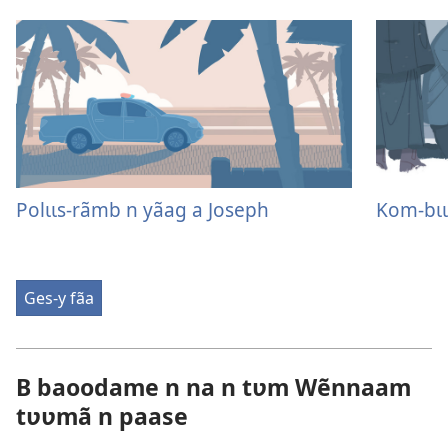
Polɩɩs-rãmb n yãag a Joseph
Kom-bɩɩ
Ges-y fãa
B baoodame n na n tʋm Wẽnnaam
tʋʋmã n paase