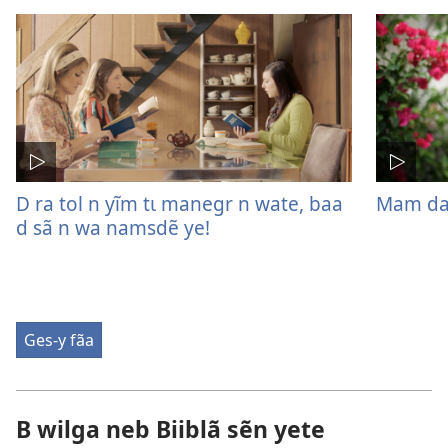
D ra tol n yĩm tɩ manegr n wate, baa
Mam da 
d sã n wa namsdẽ ye!
Ges-y fãa
B wilga neb Biiblã sẽn yete