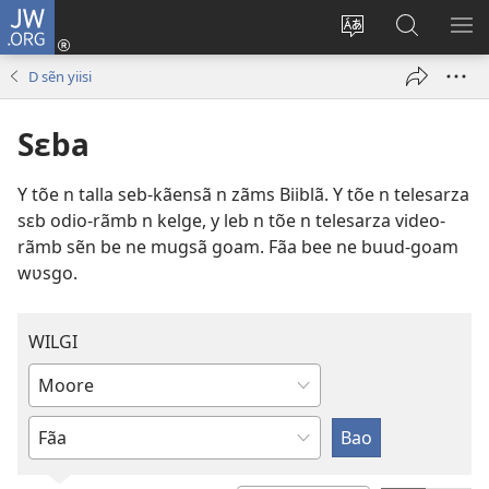
JW.ORG
Pak-
y-
Toeem-
Bao-
Y
yã
y
y
SẼ
D sẽn yiisi
(ouvre
buud-
bũmb
TÕ
une
gomdã
JW.ORG
N
Sɛba
nouvelle
YÃ
fenêtre)
Y tõe n talla seb-kãensã n zãms Biiblã. Y tõe n telesarza
sɛb odio-rãmb n kelge, y leb n tõe n telesarza video-
rãmb sẽn be ne mugsã goam. Fãa bee ne buud-goam
wʋsgo.
WILGI
Yãk
buud-
Gʋls-
gomde
y
wall