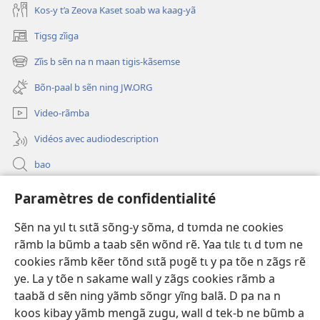
Kos-y t’a Zeova Kaset soab wa kaag-yã
Tigsg zĩiga
(ouvre
une
Zĩis b sẽn na n maan tigis-kãsemse
(ouvre
nouvelle
une
fenêtre)
Bõn-paal b sẽn ning JW.ORG
nouvelle
fenêtre)
Video-rãmba
Vidéos avec audiodescription
bao
Paramètres de confidentialité
Kũuni
(ouvre
une
Sẽn na yɩl tɩ sɩtã sõng-y sõma, d tʋmda ne cookies
nouvelle
Watchtower SƐB VAEESG ZĨIGA™
rãmb la bũmb a taab sẽn wõnd rẽ. Yaa tɩlɛ tɩ d tʋm ne
(ouvre
fenêtre)
une
cookies rãmb kẽer tõnd sɩtã pʋgẽ tɩ y pa tõe n zãgs rẽ
®
JW Hub
nouvelle
ye. La y tõe n sakame wall y zãgs cookies rãmb a
(ouvre
fenêtre)
une
taabã d sẽn ning yãmb sõngr yĩng balã. D pa na n
nouvelle
koos kibay yãmb mengã zugu, wall d tek-b ne bũmb a
fenêtre)