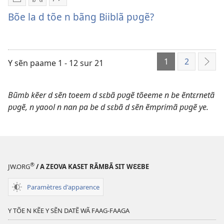
Options
Options
Yãk-
de
de
y
Bõe la d tõe n bãng Biiblã pʋgẽ?
téléchargement
téléchargement
n
des
des
tool-
publications
enregistrements
y
1
2
numériques
audio
neda
Y sẽn paame 1 - 12 sur 21
Sẽn
Bõe
Bõe
Bõe
pʋg
la
la
la
Bũmb kẽer d sẽn toeem d sɛbã pʋgẽ tõeeme n be ẽntɛrnetã
d
d
d
pʋgẽ, n yaool n nan pa be d sɛbã d sẽn ẽmprimã pʋgẽ ye.
tõe n
tõe n
tõe n
bãng
bãng
bãng
Biiblã
Biiblã
Biiblã
pʋgẽ?
pʋgẽ?
pʋgẽ?
®
JW.ORG
/ A ZEOVA KASET RÃMBÃ SIT WƐƐBE
Paramètres d'apparence
Y TÕE N KẼE Y SẼN DATẼ WÃ FAAG-FAAGA