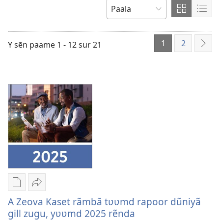
y
Faire
Faire
TŨUS
yãke
apparaîtr
appa
le
le
1
2
Y sẽn paame 1 - 12 sur 21
Sẽn
contenu
cont
pʋg
en
en
mosaïque
liste
Options
Yãk-
de
y
A Zeova Kaset rãmbã tʋʋmd rapoor dũniyã
téléchargement
n
gill zugu, yʋʋmd 2025 rẽnda