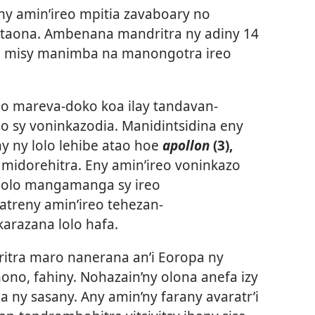
ny amin’ireo mpitia zavaboary no
an-taona. Ambenana mandritra ny adiny 14
sao misy manimba na manongotra ireo
lo mareva-doko koa ilay tandavan-
o sy voninkazodia. Manidintsidina eny
ny ny lolo lehibe atao hoe
apollon
(3),
midorehitra. Eny amin’ireo voninkazo
 lolo mangamanga sy ireo
treny amin’ireo tehezan-
arazana lolo hafa.
ritra maro nanerana an’i Eoropa ny
no, fahiny. Nohazain’ny olona anefa izy
a ny sasany. Any amin’ny farany avaratr’i