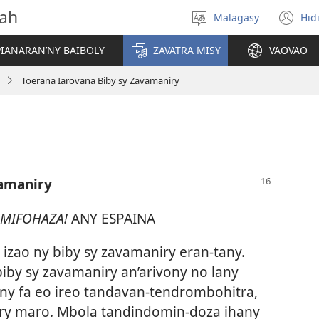
vah
Malagasy
Hid
Hifidy
(m
fiteny
ro
IANARAN’NY BAIBOLY
ZAVATRA MISY
VAOVAO
Toerana Iarovana Biby sy Zavamaniry
vamaniry
MIFOHAZA!
ANY ESPAINA
zao ny biby sy zavamaniry eran-tany.
iby sy zavamaniry an’arivony no lany
any fa eo ireo tandavan-tendrombohitra,
iry maro. Mbola tandindomin-doza ihany