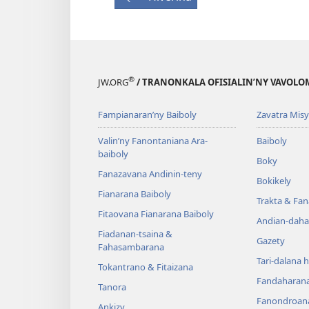
®
JW.ORG
/ TRANONKALA OFISIALIN’NY VAVOLO
Fampianaran’ny Baiboly
Zavatra Misy
Valin’ny Fanontaniana Ara-
Baiboly
baiboly
Boky
Fanazavana Andinin-teny
Bokikely
Fianarana Baiboly
Trakta & Fa
Fitaovana Fianarana Baiboly
Andian-daha
Fiadanan-tsaina &
Gazety
Fahasambarana
Tari-dalana 
Tokantrano & Fitaizana
Fandaharan
Tanora
Fanondroan
Ankizy