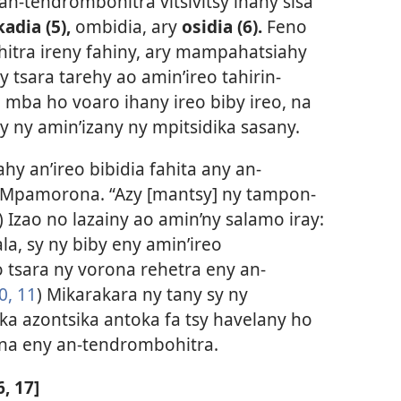
n-tendrombohitra vitsivitsy ihany sisa
adia (5),
ombidia, ary
osidia (6).
Feno
hitra ireny fahiny, ary mampahatsiahy
y tsara tarehy ao amin’ireo tahirin-
a mba ho voaro ihany ireo biby ireo, na
 ny amin’izany ny mpitsidika sasany.
hy an’ireo bibidia fahita any an-
y Mpamorona. “Azy [mantsy] ny tampon-
) Izao no lazainy ao amin’ny salamo iray:
ala, sy ny biby eny amin’ireo
 tsara ny vorona rehetra eny an-
0, 11
) Mikarakara ny tany sy ny
ka azontsika antoka fa tsy havelany ho
ina eny an-tendrombohitra.
, 17]