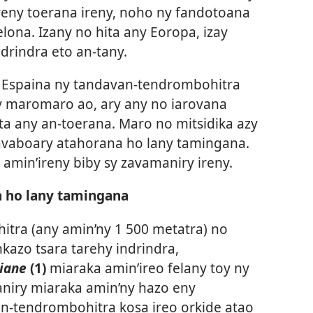
reny toerana ireny, noho ny fandotoana
ona. Izany no hita any Eoropa, izay
ndrindra eto an-tany.
i Espaina ny tandavan-tendrombohitra
y maromaro ao, ary any no iarovana
ita any an-toerana. Maro no mitsidika azy
o zavaboary atahorana ho lany tamingana.
amin’ireny biby sy zavamaniry ireny.
a ho lany tamingana
tra (any amin’ny 1 500 metatra) no
nkazo tsara tarehy indrindra,
iane
(1)
miaraka amin’ireo felany toy ny
niry miaraka amin’ny hazo eny
n-tendrombohitra kosa ireo orkide atao