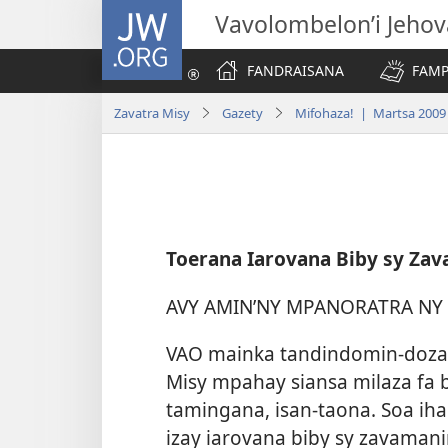
JW.ORG
Vavolombelon’i Jeho
FANDRAISANA
FAMP
Zavatra Misy
Gazety
Mifohaza! | Martsa 2009
Toerana Iarovana Biby sy Za
AVY AMIN’NY MPANORATRA NY
VAO mainka tandindomin-doza i
Misy mpahay siansa milaza fa b
tamingana, isan-taona. Soa ih
izay iarovana biby sy zavaman