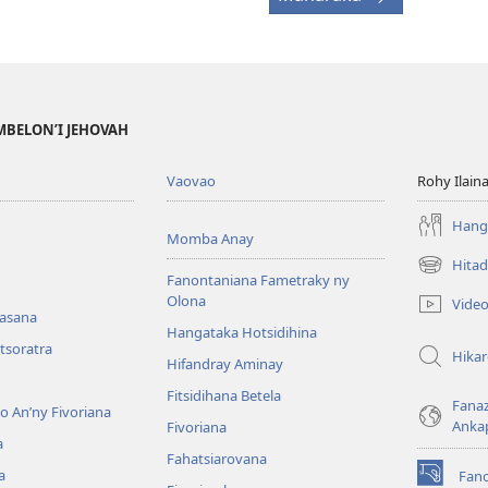
MBELON’I JEHOVAH
Vaovao
Rohy Ilain
Hanga
Momba Anay
Hitad
(manokatr
Fanontaniana Fametraky ny
rohy)
Olona
Vide
nasana
Hangataka Hotsidihina
tsoratra
Hika
Hifandray Aminay
Fitsidihana Betela
Fana
ho An’ny Fivoriana
Anka
Fivoriana
a
Fahatsiarovana
a
Fan
(manokatr