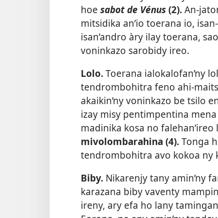
hoe
sabot de Vénus
(2).
An-jato
mitsidika an’io toerana io, is
isan’andro àry ilay toerana, 
voninkazo sarobidy ireo.
Lolo.
Toerana ialokalofan’ny lo
tendrombohitra feno ahi-maits
akaikin’ny voninkazo be tsilo e
izay misy pentimpentina mena 
madinika kosa no falehan’ireo
mivolombarahina (4).
Tonga ha
tendrombohitra avo kokoa ny k
Biby.
Nikarenjy tany amin’ny fa
karazana biby vaventy mampino
ireny, ary efa ho lany tamingan