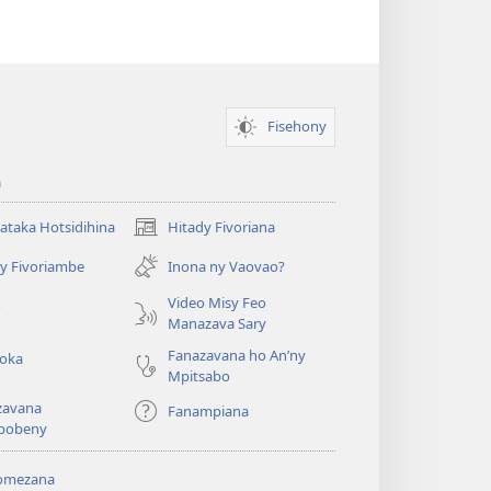
Fisehony
a
taka Hotsidihina
Hitady Fivoriana
(manokatra
rohy)
y Fivoriambe
Inona ny Vaovao?
a
Video Misy Feo
o
Manazava Sary
Fanazavana ho An’ny
roka
Mpitsabo
zavana
Fanampiana
pobeny
omezana
a