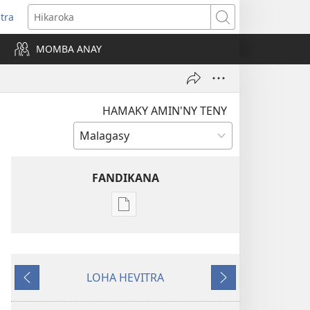
itra
anokatra
Hikaroka
hy)
MOMBA ANAY
HAMAKY AMIN'NY TENY
FANDIKANA
Fandikana
boky
MIFOHAZA!
Martsa 2009
LOHA HEVITRA
Hiverina
Manaraka