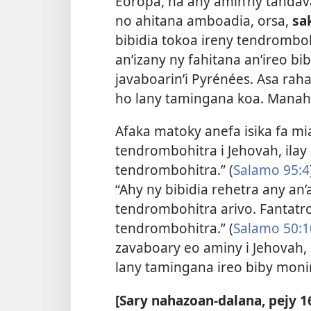
Eoropa, na any amin’ny tandava
no ahitana amboadia, orsa,
sak
bibidia tokoa ireny tendrombo
an’izany ny fahitana an’ireo bib
javaboarin’i Pyrénées. Asa rah
ho lany tamingana koa. Manahy
Afaka matoky anefa isika fa mia
tendrombohitra i Jehovah, ila
tendrombohitra.” (
Salamo 95:4
“Ahy ny bibidia rehetra any an’
tendrombohitra arivo. Fantatro
tendrombohitra.” (
Salamo 50:1
zavaboary eo aminy i Jehovah, 
lany tamingana ireo biby mon
[Sary nahazoan-dalana, pejy 16