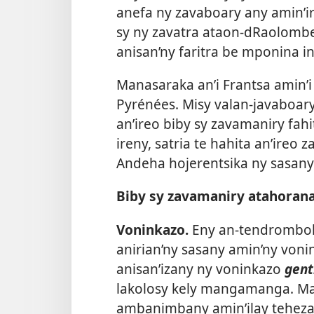
anefa ny zavaboary any amin’i
sy ny zavatra ataon-dRaolombel
anisan’ny faritra be mponina i
Manasaraka an’i Frantsa amin’
Pyrénées. Misy valan-javaboar
an’ireo biby sy zavamaniry fah
ireny, satria te hahita an’ire
Andeha hojerentsika ny sasany 
Biby sy zavamaniry atahoran
Voninkazo.
Eny an-tendrombohi
anirian’ny sasany amin’ny voni
anisan’izany ny voninkazo
gent
lakolosy kely mangamanga. Ma
ambanimbany amin’ilay teheza