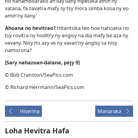
no hanamboarako an’ilay ilany hipetaka amin’ny
vatana, fa zavatra mafy sy tsy mora simba kosa ny eo
amin’ny ilany.’
Ahoana no hevitrao?
Hitantsika teo hoe nahoana no
tsy rovitra ny hoditry ny angisy na dia mafy be aza ny
vavany. Nisy ho azy ve ny vavan’ny angisy sa nisy
namorona?
[Sary nahazoan-dalana, pejy 9]
© Bob Cranston/SeaPics.com
© Richard Herrmann/SeaPics.com
Hiverina
Manaraka
Loha Hevitra Hafa