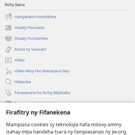
Rohy Ilaina
Hangataka Hotsidihina
Hitady Fivoriana
(manokatra
rohy)
Hitady Fivoriambe
(manokatra
rohy)
Inona ny Vaovao?
Video
Video Misy Feo Manazava Sary
Hikaroka
Fanazavana ho An’ny Mpitsabo
Fanazavana Ankapobeny
Firafitry ny Fifanekena
Fanampiana
Mampiasa cookies sy teknolojia hafa mitovy aminy
Fanomezana
izahay mba handeha tsara ny fampiasanao ny jw.org.
(manokatra