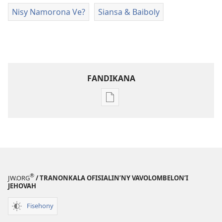
Nisy Namorona Ve?
Siansa & Baiboly
FANDIKANA
Fandikana
boky
MIFOHAZA!
Martsa 2009
®
JW.ORG
/ TRANONKALA OFISIALIN’NY VAVOLOMBELON’I
JEHOVAH
Fisehony