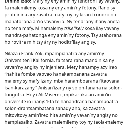
Diniho izao:
Mafy ny eny amin’ny tendron’ilay vavany,
fa malemilemy kosa ny eny amin’ny fotony. Rano sy
proteinina ary zavatra mafy toy ny kiran-trondro no
mahaforona an’io vavany io. Ny tendrony ihany anefa
no tena mafy. Mihamalemy
tsikelikely
kosa ilay vavany
mandra-pahatonga eny amin’ny fotony. Tsy atahorana
ho rovitra mihitsy àry ny hoditr’ilay angisy.
Nilaza i Frank Zok, mpampianatra any amin’ny
Oniversiten’i Kalifornia, fa tsara raha mandinika ny
vavan’ny angisy ny injeniera. Mety hanampy azy ireo
“hahita fomba vaovao hanakambanana zavatra
malemy sy mafy izany, mba hanamboarana fitaovana
isan-karazany.” Anisan’izany ny solon-tanana na solon-
tongotra. Hoy i Ali Miserez, mpikaroka ao amin’io
oniversite io ihany: ‘Efa te hanandrana hanamboatra
solon-drantsambatana sahady aho, ka zavatra
mitovitovy amin’ireo hita amin’ny vavan’ny angisy no
hampiasaiko. Zavatra malemilemy toy ny taola-malemy