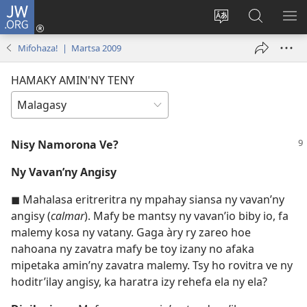
JW.ORG
Hiditra
(manokatra
Hiova
Fikaroha
HA
rohy)
fiteny
ato
Mifohaza! | Martsa 2009
Amin’ny
JW.ORG
HAMAKY AMIN'NY TENY
Nisy Namorona Ve?
Ny Vavan’ny Angisy
◼ Mahalasa eritreritra ny mpahay siansa ny vavan’ny
angisy (
calmar
). Mafy be mantsy ny vavan’io biby io, fa
malemy kosa ny vatany. Gaga àry ry zareo hoe
nahoana ny zavatra mafy be toy izany no afaka
mipetaka amin’ny zavatra malemy. Tsy ho rovitra ve ny
hoditr’ilay angisy, ka haratra izy rehefa ela ny ela?