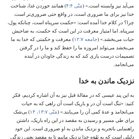
می‌آید نیز وابسته است.‏» (‏
مَتّی ۴:‏۴
‏)‏ همانند خوردن غذا،‏ شناخت
خدا نیز برای ما ضروری است،‏ در واقع حتی ضروری‌تر است.‏
چرا؟‏ در کلام خدا آمده است:‏ «حکمت سرپناه است،‏ چنانکه پول،‏
سرپناه.‏ اما امتیاز معرفت در این است که حکمت،‏ به صاحبش
حیات می‌بخشد.‏» (‏
جامعه ۷:‏۱۲
‏)‏ معرفت و حکمتی که خدا به ما
می‌بخشد می‌تواند امروزه ما را حفظ کند و ما را در گرفتن
تصمیمات درست یاری کند که به زندگی جاودان در آینده
می‌انجامد.‏
نزدیک ماندن به خدا
به این پند عیسی که در مقالهٔ قبل نیز به آن اشاره کردیم،‏ فکر
کنید:‏ «تنگ است آن در و باریک است آن راهی که به حیات
می‌انجامد و عدهٔ کمی آن را می‌یابند.‏» (‏
مَتّی ۷:‏۱۳،‏ ۱۴
‏)‏ بی‌شک
برای طی مسیر و رسیدن به مقصد در این راه باریک،‏ داشتن
راهنمایی باتجربه و نزدیک ماندن به او ضروری است.‏ این خود
دلیلی است که به یَهُوَه خدا نزدیک مانیم تا به مقصد یعنی زندگی