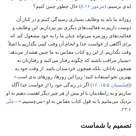
ابدی برسیم.‏ (‏
مزمور ۱۶:‏۸
‏)‏ حال چطور چنین کنیم؟‏
روزانه ما باید به وظایف بسیاری رسیدگی کنیم و در کنار آن
دوست داریم به فعالیت‌های دیگری نیز بپردازیم.‏ این وظایف و
فعالیت‌های روزمره می‌تواند چنان ما را به خود مشغول کند که
برای آگاهی از خواست خدا و انجام آن وقت کمی بگذاریم یا اصلاً
وقت نگذاریم.‏ از این رو کتاب مقدّس به ما چنین هشدار می‌دهد:‏
«بسیار مراقب باشید که چگونه رفتار می‌کنید و رفتارتان نه
همچون نادانان،‏ بلکه همچون خردمندان باشد.‏ از وقت خود به
بهترین نحو استفاده کنید؛‏ زیرا این روزها،‏ روزهای بدی است.‏»
(‏
اِفِسُسیان ۵:‏۱۵،‏ ۱۶
‏)‏ اگر در زندگی خود را از خواست خدا آگاه
سازیم و به رابطه‌مان با او بیش از هر چیز دیگر اهمیت دهیم به او
نزدیک می‌مانیم یا به قول کتاب مقدّس به او «می‌چسبیم.‏»—‏
مَتّی
۶:‏۳۳
‏.‏
تصمیم با شماست