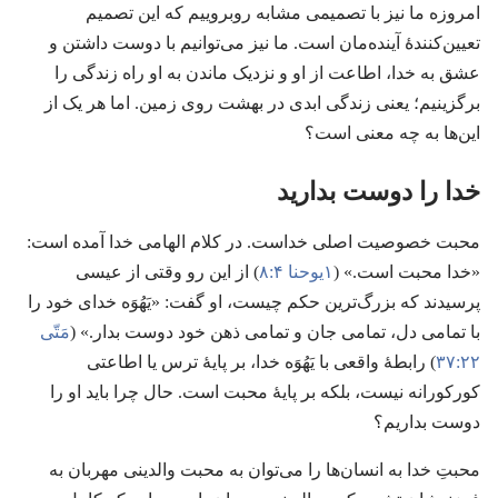
امروزه ما نیز با تصمیمی مشابه روبروییم که این تصمیم
تعیین‌کنندهٔ آینده‌مان است.‏ ما نیز می‌توانیم با دوست داشتن و
عشق به خدا،‏ اطاعت از او و نزدیک ماندن به او راه زندگی را
برگزینیم؛‏ یعنی زندگی ابدی در بهشت روی زمین.‏ اما هر یک از
این‌ها به چه معنی است؟‏
خدا را دوست بدارید
محبت خصوصیت اصلی خداست.‏ در کلام الهامی خدا آمده است:‏
«خدا محبت است.‏» (‏
۱یوحنا ۴:‏۸
‏)‏ از این رو وقتی از عیسی
پرسیدند که بزرگ‌ترین حکم چیست،‏ او گفت:‏ «یَهُوَه خدای خود را
با تمامی دل،‏ تمامی جان و تمامی ذهن خود دوست بدار.‏» (‏
مَتّی
۲۲:‏۳۷
‏)‏ رابطهٔ واقعی با یَهُوَه خدا،‏ بر پایهٔ ترس یا اطاعتی
کورکورانه نیست،‏ بلکه بر پایهٔ محبت است.‏ حال چرا باید او را
دوست بداریم؟‏
محبتِ خدا به انسان‌ها را می‌توان به محبت والدینی مهربان به