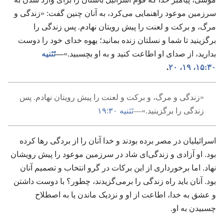
سرزمین موعود راهنمایی می‌کرد،‏ به آنان چنین گفت:‏ «زندگی و
مرگ،‏ و برکت و لعنت را پیش رویتان نهادم.‏ پس زندگی را
برگزینید تا شما و نسلتان زنده بمانید؛‏ یهوه خدای خود را دوست
بدارید،‏ از صدای او اطاعت کنید و به او بچسبید.‏»‏
‏—‏
تَثنیه
۳۰:‏۱۵،‏
۱۹،‏ ۲۰
‏.‏
‏«زندگی و مرگ،‏ و برکت و لعنت را پیش رویتان نهادم.‏ پس
زندگی را برگزینید.‏»—‏
تَثنیه ۳۰:‏۱۹
اسرائیلیان در مصر برده بودند و خدا آنان را از بردگی رها کرده
بود.‏ او آزادی و زندگی‌ای شاد در سرزمین موعود را پیش رویشان
نهاد.‏ اما برخورداری از این برکات در گرو انتخاب و تصمیم آنان
بود.‏ آنان باید راه زندگی را برمی‌گزیدند،‏ چطور؟‏ با دوست داشتن
و عشق به خدا،‏ اطاعت از او و نزدیک ماندن یا به اصطلاح
چسبیدن به او.‏