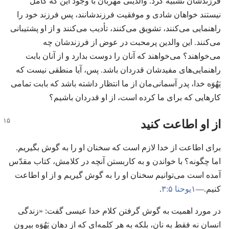
فرزندشان تشبیه کرد.‏ والدینی مهربان با وجود این که کامل
نیستند خواهان شادی و موفقیت فرزندشانند،‏ پس فرزند خود را
راهنمایی می‌کنند،‏ تشویق می‌کنند،‏ تأدیب می‌کنند و از او پشتیبانی
می‌کنند.‏ این والدین پرمحبت در عوض از فرزندشان چه
می‌خواهند؟‏ می‌خواهند که آنان را دوست بدارد و از آنان بابت
راهنمایی‌های مفیدشان قدردان باشد.‏ پس،‏ آیا منطقی نیست که
یَهُوَه خدا،‏ پدر آسمانی‌مان از ما انتظار داشته باشد که بابت تمامی
کارهایی که برای ما کرده است،‏ از او قدردان باشیم؟‏
از او اطاعت کنید
برای اطاعت از خدا لازم است که سخنان او را به گوش بگیریم.‏
اما چگونه؟‏ با خواندن و به کاربستن آنچه در کلامش،‏ کتاب مقدّس
آمده است می‌توانیم سخنان او را به گوش گیریم و از او اطاعت
کنیم.‏—‏
۱یوحنا ۵:‏۳
‏.‏
در مورد اهمیت به گوش گرفتن کلام خدا عیسی گفت:‏ «زندگی
انسان نه فقط به نان،‏ بلکه به هر کلمه‌ای که از دهان یَهُوَه بیرون