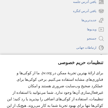
یافتن آدرس جلسه
(پنجره‌ای
جدید
یافتن آدرس کنگره
(پنجره‌ای
باز
جدید
جدیدترین‌ها
می‌شود)
باز
ویدیوها
می‌شود)
جستجو
ارتباطات جهانی
راهنما
تنظیمات حریم خصوصی
اهدای اعانه
(پنجره‌ای
برای ارائهٔ بهترین تجربهٔ ممکن در jw.org، ما از کوکی‌ها و
جدید
فناوری‌های مشابه استفاده می‌کنیم. برخی کوکی‌ها برای
باز
کتابخانهٔ آنلاین نشریات شاهدان یَهُوَه
عملکرد صحیح وب‌سایت ضروری هستند و امکان
(پنجره‌ای
می‌شود)
جدید
غیرفعال‌سازی آن‌ها وجود ندارد. شما می‌توانید با استفاده از
®
JW Hub
باز
(پنجره‌ای
تنظیمات، استفاده از کوکی‌های اضافی را بپذیرید یا رد کنید؛ این
می‌شود)
جدید
®
کوکی‌ها تنها برای بهبود تجربهٔ شما به کار می‌روند. هیچ‌یک از این
JW Library
باز