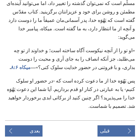
مسلّم است که نمی‌توان گذشته را تغییر داد،‏ اما می‌توانید آینده‌ای
مطمئن و روشن برای خود و عزیزانتان برگزینید.‏ کتاب مقدّس
گفته است که یَهُوَه خدا،‏ پدر آسمانی‌مان عمیقاً ما را دوست دارد
و آنچه از ما انتظار دارد،‏ به ما گفته است.‏ میکاه،‏ پیامبر خدا
می‌گوید:‏
‏«او تو را از آنچه نیکوست آگاه ساخته است؛‏ و خداوند از تو چه
می‌طلبد،‏ جز آنکه انصاف را به جای آری و محبت را دوست
بداری،‏ و با فروتنی در حضور خدایت سلوک کنی؟‏»‏
‏—‏
میکاه ۶:‏۸
‏.‏
پس یَهُوَه خدا از ما دعوت کرده است که ‹در حضور او سلوک
کنیم› یا به عبارتی در کنار او قدم برداریم.‏ آیا شما این دعوت یَهُوَه
خدا را می‌پذیرید؟‏ اگر چنین کنید از برکاتی ابدی برخوردار خواهید
شد.‏ تصمیم با شماست.‏
قبلی
بعدی