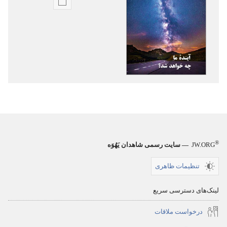
گزینۀ
دانلود
نشریات
برج
دیده‌بانی
آیندهٔ
ما
چه
خواهد
شد؟‏
®
JW.ORG
— سایت رسمی شاهدان یَهُوَه
تنظیمات ظاهری
لینک‌های دسترسی سریع
درخواست ملاقات