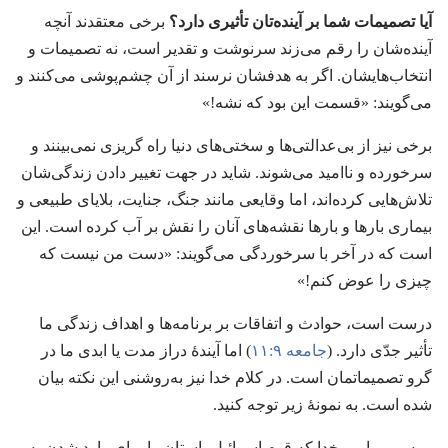
آیا تصمیمات شما بر آینده‌تان تأثیری دارد؟‏
برخی معتقدند آنچه
آینده‌شان را رقم می‌زند سرنوشت و تقدیر است،‏ نه تصمیمات و
انتخاب‌هایشان.‏ اگر به هدفشان نرسند از آن چشم‌پوشی می‌کنند و
می‌گویند:‏ «قسمت این بود که نشه!‏»‏
برخی نیز از بی‌عدالتی‌ها و سختی‌های دنیا راه گریزی نمی‌بینند و
سرخورده و ناامید می‌شوند.‏ شاید در جهت تغییر دادن زندگی‌شان
تلاش‌هایی کرده‌اند،‏ اما وقایعی مانند جنگ،‏ جنایت،‏ بلایای طبیعی و
بیماری بارها و بارها نقشه‌های آنان را نقش بر آب کرده است.‏ این
است که در آخر با سرخوردگی می‌گویند:‏ «دست من نیست که
چیزی را عوض کنم!‏»‏
درست است،‏ حوادث و اتفاقات بر برنامه‌ها و اهداف زندگی ما
تأثیر جدّی دارد.‏ (‏
جامعه ۹:‏۱۱
‏)‏ اما آیندهٔ دراز مدت یا ابدی ما در
گرو تصمیماتمان است.‏ در کلام خدا نیز به‌روشنی این نکته بیان
شده است.‏ به نمونهٔ زیر توجه کنید.‏
موسی،‏ پیامبر خدا که قوم اسرائیل باستان را برای وارد شدن به