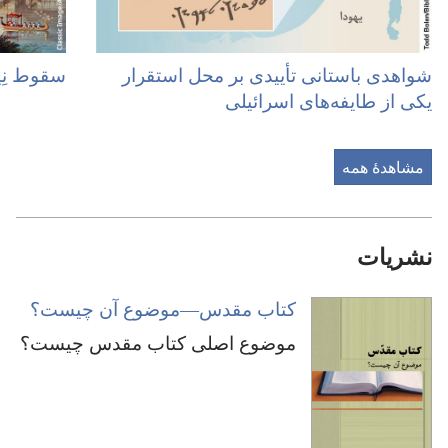
شواهدی باستانی تأییدی بر محل استقرار
سقوط نِین
یکی از طایفه‌های اسرائیلی
مشاهدهٔ همه
نشریات
کتاب مقدس—‏موضوع آن چیست؟‏
موضوع اصلی کتاب مقدس چیست؟‏