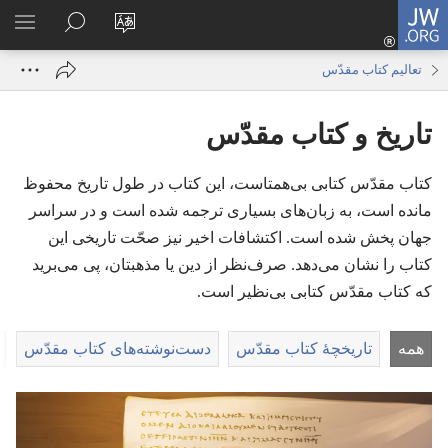
JW.ORG
ورود
زبان
در
فهر
(پنجره‌ای
سایت
JW.ORG
انتخ
جدید
تعالیم کتاب مقدّس
را
جستجو
باز
تغییر
کنید
می‌شود)
تاریخ و کتاب مقدّس
دهید
کتاب مقدّس کتابی بی‌همتاست،‏ این کتاب در طول تاریخ محفوظ
مانده است،‏ به زبان‌های بسیاری ترجمه شده است و در سراسر
جهان پخش شده است.‏ اکتشافات اخیر نیز صحّت تاریخی این
کتاب را نشان می‌دهد.‏ صرف‌نظر از دین یا مذهبتان،‏ پی می‌برید
که کتاب مقدّس کتابی بی‌نظیر است.‏
همه
تاریخچهٔ کتاب مقدّس
دست‌نوشته‌های کتاب مقدّس