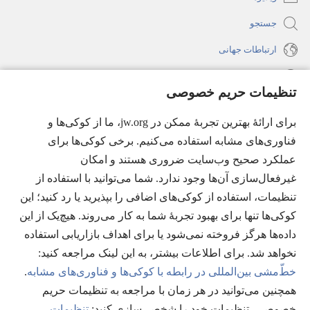
جستجو
ارتباطات جهانی
راهنما
تنظیمات حریم خصوصی
اهدای اعانه
(پنجره‌ای
برای ارائهٔ بهترین تجربهٔ ممکن در jw.org، ما از کوکی‌ها و
جدید
فناوری‌های مشابه استفاده می‌کنیم. برخی کوکی‌ها برای
باز
کتابخانهٔ آنلاین نشریات شاهدان یَهُوَه
(پنجره‌ای
عملکرد صحیح وب‌سایت ضروری هستند و امکان
می‌شود)
جدید
غیرفعال‌سازی آن‌ها وجود ندارد. شما می‌توانید با استفاده از
®
JW Hub
باز
(پنجره‌ای
تنظیمات، استفاده از کوکی‌های اضافی را بپذیرید یا رد کنید؛ این
می‌شود)
جدید
®
کوکی‌ها تنها برای بهبود تجربهٔ شما به کار می‌روند. هیچ‌یک از این
JW Library
باز
داده‌ها هرگز فروخته نمی‌شود یا برای اهداف بازاریابی استفاده
می‌شود)
Watchtower Library
نخواهد شد. برای اطلاعات بیشتر، به این لینک مراجعه کنید:‏
خطّ‌مشی بین‌المللی در رابطه با کوکی‌ها و فناوری‌های مشابه
.
همچنین می‌توانید در هر زمان با مراجعه به تنظیمات حریم
خصوصی، تنظیمات خود را شخصی‌سازی کنید:‏
تنظیمات