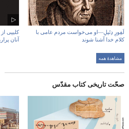
لَفِورِ دِتَپلِ—‏او می‌خواست مردم عامی با
کلیپی از
کلام خدا آشنا شوند
آنان پرارز
مشاهدهٔ همه
صحّت تاریخی کتاب مقدّس