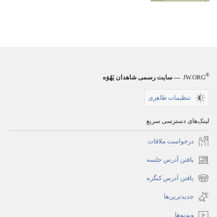
®
JW.ORG
— سایت رسمی شاهدان یَهُوَه
تنظیمات ظاهری
لینک‌های دسترسی سریع
درخواست ملاقات
یافتن آدرس جلسه
(پنجره‌ای
جدید
یافتن آدرس کنگره
(پنجره‌ای
باز
جدید
جدیدترین‌ها
می‌شود)
باز
ویدیوها
می‌شود)