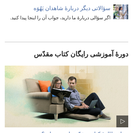
سؤالاتی دیگر دربارهٔ شاهدان یَهُوَه
اگر سؤالی دربارهٔ ما دارید،‏ جواب آن را اینجا پیدا کنید.‏
دورهٔ آموزشی رایگان کتاب مقدّس