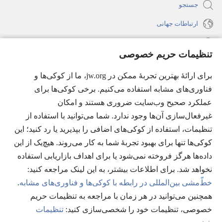
جستجو
ارتباطات جهانی
راهنما
تنظیمات حریم خصوصی
اهدای اعانه
(پنجره‌ای
برای ارائهٔ بهترین تجربهٔ ممکن در jw.org، ما از کوکی‌ها و
جدید
فناوری‌های مشابه استفاده می‌کنیم. برخی کوکی‌ها برای
باز
کتابخانهٔ آنلاین نشریات شاهدان یَهُوَه
عملکرد صحیح وب‌سایت ضروری هستند و امکان
(پنجره‌ای
می‌شود)
جدید
غیرفعال‌سازی آن‌ها وجود ندارد. شما می‌توانید با استفاده از
®
JW Hub
باز
(پنجره‌ای
تنظیمات، استفاده از کوکی‌های اضافی را بپذیرید یا رد کنید؛ این
می‌شود)
جدید
®
کوکی‌ها تنها برای بهبود تجربهٔ شما به کار می‌روند. هیچ‌یک از این
JW Library
باز
داده‌ها هرگز فروخته نمی‌شود یا برای اهداف بازاریابی استفاده
می‌شود)
Watchtower Library
نخواهد شد. برای اطلاعات بیشتر، به این لینک مراجعه کنید:‏
خطّ‌مشی بین‌المللی در رابطه با کوکی‌ها و فناوری‌های مشابه
.
همچنین می‌توانید در هر زمان با مراجعه به تنظیمات حریم
خصوصی، تنظیمات خود را شخصی‌سازی کنید:‏
تنظیمات
Copyright
© 2026 Watch Tower Bible and Tract Society of Pennsylvania.