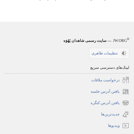
®
JW.ORG
— سایت رسمی شاهدان یَهُوَه
تنظیمات ظاهری
لینک‌های دسترسی سریع
درخواست ملاقات
یافتن آدرس جلسه
(پنجره‌ای
جدید
یافتن آدرس کنگره
(پنجره‌ای
باز
جدید
جدیدترین‌ها
می‌شود)
باز
ویدیوها
می‌شود)