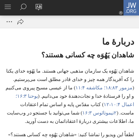
JW.ORG
ورود
زبان
در
فهر
(پنجره‌ای
سایت
JW.ORG
انتخ
جدید
را
جستجو
باز
تغییر
کنید
می‌شود)
دربارهٔ ما
دهید
شاهدان یَهُوَه چه کسانی هستند؟‏
شاهدان یَهُوَه یک سازمان مذهبی جهانی هستند.‏ ما یَهُوَه خدای یکتا
را که آفریدگار همه چیز و خدای قادر مطلق است می‌پرستیم.‏
(‏
مزمور ۸۳:‏۱۸؛‏
مکاشفه ۴:‏۱۱
)‏ ما از عیسی مسیح پیروی می‌کنیم
و او را فرستادهٔ خدا و نجات‌دهندهٔ خود می‌دانیم.‏ (‏
یوحنا ۳:‏۱۶؛‏
اعمال ۴:‏۱۰-‏۱۲
)‏ کتاب مقدّس پایه و اساس تمام اعتقادات
ماست.‏ (‏
۲تیموتائوس ۳:‏۱۶
)‏ شما می‌توانید با جستجو در وب‌سایت
ما،‏ اطلاعات بیشتری دربارهٔ اعتقاداتمان به دست آورید.‏
لطفاً این ویدیو را تماشا کنید:‏ «شاهدان یَهُوَه چه کسانی هستند؟‏»