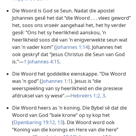
Die Woord is God se Seun. Nadat die apostel
Johannes gesê het dat “die Woord . . . vlees geword”
het, soos ons vroeër aangehaal het, het hy verder
gesê: “Ons het sy heerlikheid aanskou, ’n
heerlikheid soos dié van ’n enigverwekte seun wat
van ’n vader kom” (
Johannes 1:14
). Johannes het
ook geskryf dat “Jesus Christus die Seun van God
is.”—
1 Johannes 4:15
.
Die Woord het goddelike eienskappe. “Die Woord
was ’n god” (
Johannes 1:1
). Jesus is “die
weerspieëling van sy heerlikheid en die presiese
afdruksel van sy wese”.—
Hebreërs 1:2, 3
.
Die Woord heers as ’n koning. Die Bybel sê dat die
Woord van God “baie krone” op sy kop het
(
Openbaring 19:12, 13
). Die Woord word ook
“Koning van die konings en Here van die here”