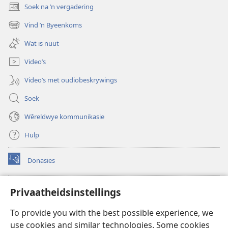
Soek na ’n vergadering
(maak
nuwe
Vind ’n Byeenkoms
(maak
venster
nuwe
oop)
Wat is nuut
venster
oop)
Video’s
Video’s met oudiobeskrywings
Soek
Wêreldwye kommunikasie
Hulp
Donasies
(maak
nuwe
venster
Wagtoring – AANLYN BIBLIOTEEK
Privaatheidsinstellings
(maak
oop)
nuwe
®
JW Hub
To provide you with the best possible experience, we
venster
(maak
oop)
use cookies and similar technologies. Some cookies
nuwe