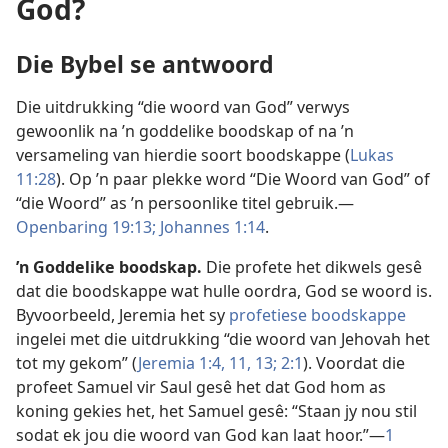
God?
Die Bybel se antwoord
Die uitdrukking “die woord van God” verwys
gewoonlik na ’n goddelike boodskap of na ’n
versameling van hierdie soort boodskappe (
Lukas
11:28
). Op ’n paar plekke word “Die Woord van God” of
“die Woord” as ’n persoonlike titel gebruik.—
Openbaring 19:13;
Johannes 1:14
.
’n Goddelike boodskap.
Die profete het dikwels gesê
dat die boodskappe wat hulle oordra, God se woord is.
Byvoorbeeld, Jeremia het sy
profetiese boodskappe
ingelei met die uitdrukking “die woord van Jehovah het
tot my gekom” (
Jeremia 1:4,
11,
13;
2:1
). Voordat die
profeet Samuel vir Saul gesê het dat God hom as
koning gekies het, het Samuel gesê: “Staan jy nou stil
sodat ek jou die woord van God kan laat hoor.”—
1