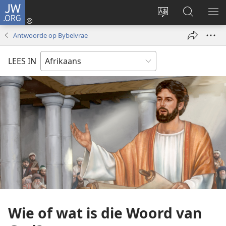
JW.ORG
Meld
aan
Verander
Soek
VE
(maak
taal
op
KIE
Antwoorde op Bybelvrae
nuwe
van
JW.ORG
venster
webwerf
LEES IN
oop)
Wie of wat is die Woord van