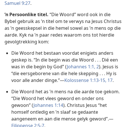
Samuel 9:27
.
’n Persoonlike titel.
“Die Woord” word ook in die
Bybel gebruik as ’n titel om te verwys na Jesus Christus
as ’n geesskepsel in die hemel sowel as ’n mens op die
aarde. Kyk na ’n paar redes waarom ons tot hierdie
gevolgtrekking kom:
Die Woord het bestaan voordat enigiets anders
geskep is. “In die begin was die Woord . . . Dié een
was in die begin by God” (
Johannes 1:1, 2
). Jesus is
“die eersgeborene van die hele skepping . . . Hy is
voor alle ander dinge.”—
Kolossense 1:13-15,
17
.
Die Woord het as ’n mens na die aarde toe gekom.
“Die Woord het vlees geword en onder ons
gewoon” (
Johannes 1:14
). Christus Jesus “het
homself ontledig en ’n slaaf se gedaante
aangeneem en aan die mense gelyk geword”.—
Filippense 2:5-7
.