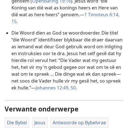
genoem (
Openbaring 19:16
). Jesus word “die
Koning van dié wat as konings heers en Here van
dié wat as here heers” genoem.—
1 Timoteus 6:14,
15
.
Die Woord dien as God se woordvoerder. Die titel
“die Woord” identifiseer blykbaar die draer daarvan
as iemand wat deur God gebruik word om inligting
en instruksies oor te dra. Jesus het self gesê dat hy
hierdie rol vervul het: “Die Vader wat my gestuur
het, het vir my ’n gebod gegee oor wat om te sê en
wat om te spreek ... Die dinge wat ek dan spreek—
net soos die Vader hulle vir my gesê het, so spreek
ek hulle.”—
Johannes 12:49, 50
.
Verwante onderwerpe
Die Bybel
Jesus
Antwoorde op Bybelvrae