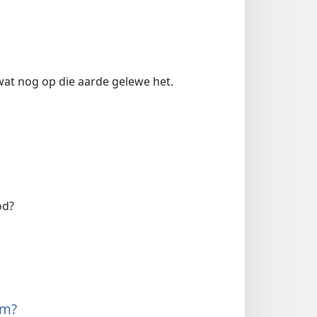
wat nog op die aarde gelewe het.
od?
em?