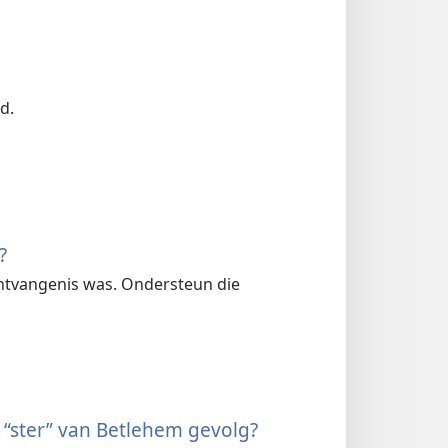
d.
?
ntvangenis was. Ondersteun die
 “ster” van Betlehem gevolg?