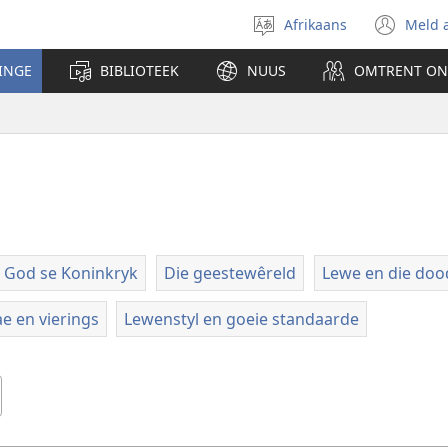
Afrikaans
Meld 
Kies
(ma
taal
nu
INGE
BIBLIOTEEK
NUUS
OMTRENT ON
ven
oop
God se Koninkryk
Die geestewêreld
Lewe en die doo
e en vierings
Lewenstyl en goeie standaarde