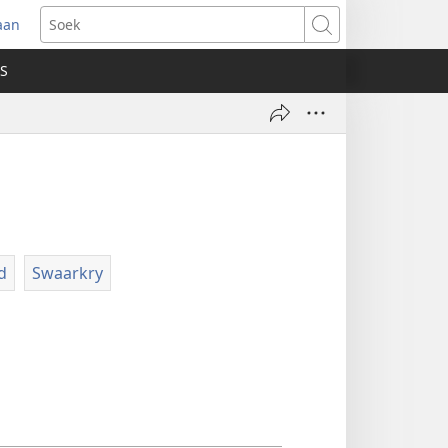
aan
ak
Soek
we
S
ster
)
d
Swaarkry