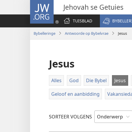
JW.ORG
Jehovah se Getuies
TUISBLAD
BYBELLER
Bybelleringe
Antwoorde op Bybelvrae
Jesus
Jesus
Alles
God
Die Bybel
Jesus
Geloof en aanbidding
Vakansieda
SORTEER VOLGENS