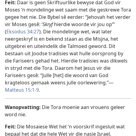
Feit:
Daar is geen Skriftuurlike bewyse dat God vir
Moses ’n mondelinge wet saam met die geskrewe Tora
gegee het nie. Die Bybel sê eerder: “Jehovah het verder
vir Moses gesê: ‘
Skryf
hierdie woorde vir jou op’”
(
Eksodus 34:27
). Die mondelinge wet, wat later
neergeskryf is en bekend staan as die Misjna, het
uitgebrei en uiteindelik die Talmoed geword. Dit
bestaan uit Joodse tradisies wat hulle oorsprong by
die Fariseërs gehad het. Hierdie tradisies was dikwels
in stryd met die Tora. Daarom het Jesus vir die
Fariseërs gesê: “Julle [het] die woord van God
kragteloos gemaak weens julle oorlewering.”—
Matteus 15:1-9
.
Wanopvatting:
Die Tora moenie aan vrouens geleer
word nie.
Feit:
Die Mosaïese Wet het ’n voorskrif ingesluit wat
bepaal het dat die hele Wet vir die nasie Israel,