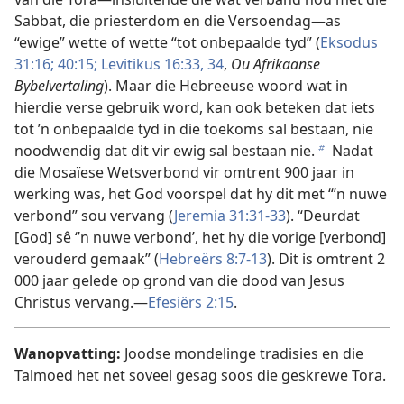
Sabbat, die priesterdom en die Versoendag—as
“ewige” wette of wette “tot onbepaalde tyd” (
Eksodus
31:16;
40:15;
Levitikus 16:33, 34
,
Ou Afrikaanse
Bybelvertaling
). Maar die Hebreeuse woord wat in
hierdie verse gebruik word, kan ook beteken dat iets
tot ’n onbepaalde tyd in die toekoms sal bestaan, nie
noodwendig dat dit vir ewig sal bestaan nie.
Nadat
b
die Mosaïese Wetsverbond vir omtrent 900 jaar in
werking was, het God voorspel dat hy dit met “’n nuwe
verbond” sou vervang (
Jeremia 31:31-33
). “Deurdat
[God] sê ‘’n nuwe verbond’, het hy die vorige [verbond]
verouderd gemaak” (
Hebreërs 8:7-13
). Dit is omtrent 2
000 jaar gelede op grond van die dood van Jesus
Christus vervang.—
Efesiërs 2:15
.
Wanopvatting:
Joodse mondelinge tradisies en die
Talmoed het net soveel gesag soos die geskrewe Tora.