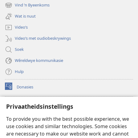
nuwe
Vind ’n Byeenkoms
(maak
venster
nuwe
oop)
Wat is nuut
venster
oop)
Video’s
Video’s met oudiobeskrywings
Soek
Wêreldwye kommunikasie
Hulp
Donasies
(maak
nuwe
venster
Wagtoring – AANLYN BIBLIOTEEK
Privaatheidsinstellings
(maak
oop)
nuwe
®
JW Hub
To provide you with the best possible experience, we
venster
(maak
oop)
use cookies and similar technologies. Some cookies
nuwe
®
JW Library
venster
are necessary to make our website work and cannot