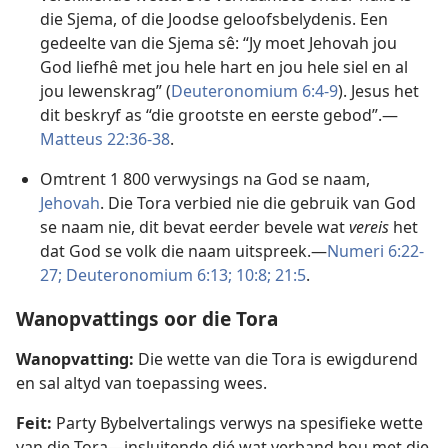
die Sjema, of die Joodse geloofsbelydenis. Een
gedeelte van die Sjema sê: “Jy moet Jehovah jou
God liefhê met jou hele hart en jou hele siel en al
jou lewenskrag” (
Deuteronomium 6:4-9
). Jesus het
dit beskryf as “die grootste en eerste gebod”.—
Matteus 22:36-38
.
Omtrent 1 800 verwysings na God se naam,
Jehovah
. Die Tora verbied nie die gebruik van God
se naam nie, dit bevat eerder bevele wat
vereis
het
dat God se volk die naam uitspreek.—
Numeri 6:22-
27;
Deuteronomium 6:13;
10:8;
21:5
.
Wanopvattings oor die Tora
Wanopvatting:
Die wette van die Tora is ewigdurend
en sal altyd van toepassing wees.
Feit:
Party Bybelvertalings verwys na spesifieke wette
van die Tora—insluitende dié wat verband hou met die