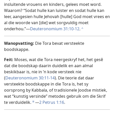
insluitende vrouens en kinders, gelees moet word.
Waarom? “Sodat hulle kan luister en sodat hulle kan
leer, aangesien hulle Jehovah [hulle] God moet vrees en
al die woorde van [die] wet sorgvuldig moet
onderhou.”—
Deuteronomium 31:10-12
.
c
Wanopvatting:
Die Tora bevat versteekte
boodskappe.
Feit:
Moses, wat die Tora neergeskryf het, het gesê
dat die boodskap daarin duidelik en aan almal
beskikbaar is, nie in ’n kode versteek nie
(
Deuteronomium 30:11-14
). Die teorie dat daar
versteekte boodskappe in die Tora is, het sy
oorsprong by Kabbala, of tradisionele Joodse mistiek,
wat “kunstig versinde” metodes gebruik om die Skrif
te verduidelik.
—
2 Petrus 1:16
.
d