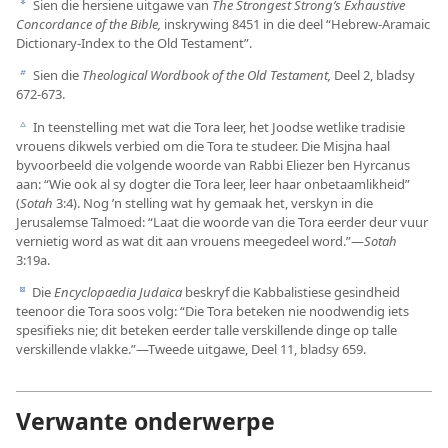
Sien die hersiene uitgawe van
The Strongest Strong’s Exhaustive
a
Concordance of the Bible,
inskrywing 8451 in die deel “Hebrew-Aramaic
Dictionary-Index to the Old Testament”.
Sien die
Theological Wordbook of the Old Testament,
Deel 2, bladsy
b
672-673.
In teenstelling met wat die Tora leer, het Joodse wetlike tradisie
c
vrouens dikwels verbied om die Tora te studeer. Die Misjna haal
byvoorbeeld die volgende woorde van Rabbi Eliezer ben Hyrcanus
aan: “Wie ook al sy dogter die Tora leer, leer haar onbetaamlikheid”
(
Sotah
3:4). Nog ’n stelling wat hy gemaak het, verskyn in die
Jerusalemse Talmoed: “Laat die woorde van die Tora eerder deur vuur
vernietig word as wat dit aan vrouens meegedeel word.”—
Sotah
3:19a.
Die
Encyclopaedia Judaica
beskryf die Kabbalistiese gesindheid
d
teenoor die Tora soos volg: “Die Tora beteken nie noodwendig iets
spesifieks nie; dit beteken eerder talle verskillende dinge op talle
verskillende vlakke.”—Tweede uitgawe, Deel 11, bladsy 659.
Verwante onderwerpe