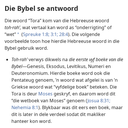
Die Bybel se antwoord
Die woord “Tora” kom van die Hebreeuse woord
toh·rahʹ,
wat vertaal kan word as “onderrigting” of
“wet”
(
Spreuke 1:8;
3:1;
28:4
). Die volgende
a
voorbeelde toon hoe hierdie Hebreeuse woord in die
Bybel gebruik word.
Toh·rahʹ
verwys dikwels na
die eerste vyf boeke van die
Bybel
—Genesis, Eksodus, Levitikus, Numeri en
Deuteronomium. Hierdie boeke word ook die
Pentateug genoem, ’n woord wat afgelei is van ’n
Griekse woord wat “vyfdelige boek” beteken. Die
Tora is deur
Moses
geskryf, en daarom word dit
“die wetboek van Moses” genoem (
Josua 8:31;
Nehemia 8:1
). Blykbaar was dit eers een boek, maar
dit is later in dele verdeel sodat dit makliker
hanteer kon word.