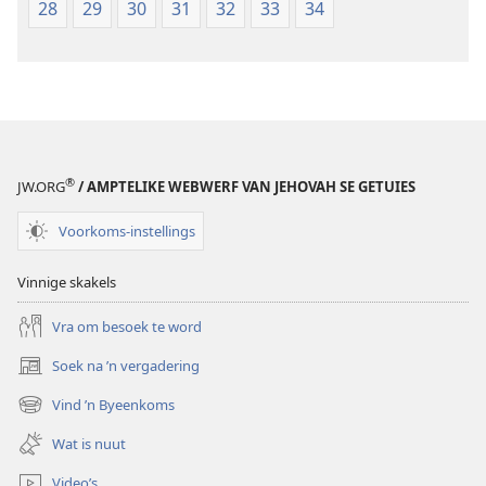
28
29
30
31
32
33
34
®
JW.ORG
/ AMPTELIKE WEBWERF VAN JEHOVAH SE GETUIES
Voorkoms-instellings
Vinnige skakels
Vra om besoek te word
Soek na ’n vergadering
(maak
nuwe
Vind ’n Byeenkoms
(maak
venster
nuwe
oop)
Wat is nuut
venster
oop)
Video’s