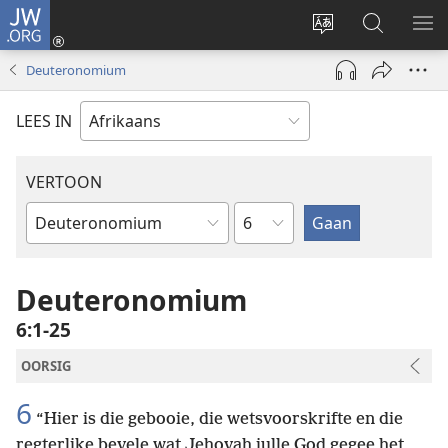
JW.ORG
Meld
aan
Verander
Soek
VE
(maak
taal
op
KIE
Deuteronomium
nuwe
van
JW.ORG
venster
webwerf
LEES IN
oop)
VERTOON
Hoofstuk
Bybelboek
Deuteronomium
6:1-25
OORSIG
6
“Hier is die gebooie, die wetsvoorskrifte en die
regterlike bevele wat Jehovah julle God gegee het