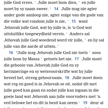
+
+
julle God vrees.
Julle moet hom dien,
en julle
+
14
moet by sy naam sweer.
Julle mag nie agter
ander gode aanloop nie, agter enige van die gode van
+
15
die volke wat rondom julle is nie,
want
Jehovah julle God, wat by julle is, is ’n God wat
+
uitsluitlike toegewydheid vereis.
Anders sal
+
Jehovah julle God woedend word vir julle,
en hy sal
+
julle van die aarde af uitwis.
+
16
“Julle mag Jehovah julle God nie toets
soos
+
17
julle hom by Massa
getoets het nie.
Julle moet
die gebooie van Jehovah julle God en sy
herinneringe en sy wetsvoorskrifte wat hy julle
18
beveel het, streng gehoorsaam.
Julle moet doen
wat reg en goed is in Jehovah se oë, sodat dit met
julle goed kan gaan en sodat julle kan ingaan in die
goeie land wat Jehovah aan julle voorvaders met ’n
+
19
eed belowe het en dit in besit kan neem
deur al