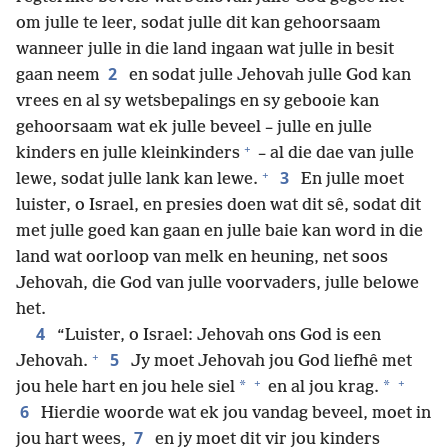
om julle te leer, sodat julle dit kan gehoorsaam
wanneer julle in die land ingaan wat julle in besit
2
gaan neem
en sodat julle Jehovah julle God kan
vrees en al sy wetsbepalings en sy gebooie kan
gehoorsaam wat ek julle beveel – julle en julle
+
kinders en julle kleinkinders
– al die dae van julle
+
3
lewe, sodat julle lank kan lewe.
En julle moet
luister, o Israel, en presies doen wat dit sê, sodat dit
met julle goed kan gaan en julle baie kan word in die
land wat oorloop van melk en heuning, net soos
Jehovah, die God van julle voorvaders, julle belowe
het.
4
“Luister, o Israel: Jehovah ons God is een
+
5
Jehovah.
Jy moet Jehovah jou God liefhê met
+
+
*
*
jou hele hart en jou hele siel
en al jou krag.
6
Hierdie woorde wat ek jou vandag beveel, moet in
7
jou hart wees,
en jy moet dit vir jou kinders