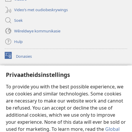
Video’s met oudiobeskrywings
Soek
Wêreldwye kommunikasie
Hulp
Donasies
(maak
nuwe
venster
Wagtoring – AANLYN BIBLIOTEEK
Privaatheidsinstellings
(maak
oop)
nuwe
®
JW Hub
To provide you with the best possible experience, we
venster
(maak
oop)
use cookies and similar technologies. Some cookies
nuwe
®
JW Library
venster
are necessary to make our website work and cannot
oop)
be refused. You can accept or decline the use of
Watchtower Library
additional cookies, which we use only to improve
your experience. None of this data will ever be sold or
used for marketing. To learn more, read the
Global