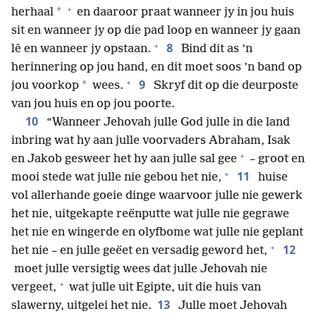
+
*
herhaal
en daaroor praat wanneer jy in jou huis
sit en wanneer jy op die pad loop en wanneer jy gaan
+
8
lê en wanneer jy opstaan.
Bind dit as ’n
herinnering op jou hand, en dit moet soos ’n band op
+
9
*
jou voorkop
wees.
Skryf dit op die deurposte
van jou huis en op jou poorte.
10
“Wanneer Jehovah julle God julle in die land
inbring wat hy aan julle voorvaders Abraham, Isak
+
en Jakob gesweer het hy aan julle sal gee
– groot en
+
11
mooi stede wat julle nie gebou het nie,
huise
vol allerhande goeie dinge waarvoor julle nie gewerk
het nie, uitgekapte reënputte wat julle nie gegrawe
het nie en wingerde en olyfbome wat julle nie geplant
+
12
het nie – en julle geëet en versadig geword het,
moet julle versigtig wees dat julle Jehovah nie
+
vergeet,
wat julle uit Egipte, uit die huis van
13
slawerny, uitgelei het nie.
Julle moet Jehovah