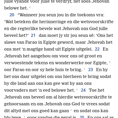
julle vyande voor julle te verdryf, net soos Jehovah
+
belowe het.
20
“Wanneer jou seun jou in die toekoms vra:
‘Wat beteken die herinneringe en die wetsvoorskrifte
en die regterlike bevele wat Jehovah ons God julle
21
beveel het?’
dan moet jy vir jou seun sê: ‘Ons het
slawe van Farao in Egipte geword, maar Jehovah het
22
ons met ’n magtige hand uit Egipte uitgelei.
En
Jehovah het aangehou om voor ons oë groot en
+
verwoestende tekens en wonderwerke oor Egipte,
+
23
oor Farao en oor sy hele huis te bring.
En hy
het ons daar uitgelei om ons hierheen te bring sodat
hy die land aan ons kan gee wat hy aan ons
+
24
voorvaders met ’n eed belowe het.
Toe het
Jehovah ons beveel om al hierdie wetsvoorskrifte te
gehoorsaam en om Jehovah ons God te vrees sodat
+
dit altyd met ons goed kan gaan
en sodat ons kan
+
25
bly lewe,
soos vandag die geval is.
En ons sal as