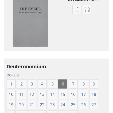
Aflaai-
Aflaai-
opsies
opsies
vir
vir
publikasies
oudio-
Die
opnames
Bybel
Die
–
Bybel
Nuwe
–
Wêreld-
Nuwe
Deuteronomium
vertaling
Wêreld-
(2019-
vertaling
OORSIG
hersiening)
(2019-
1
2
3
4
5
6
7
8
9
hersiening)
10
11
12
13
14
15
16
17
18
19
20
21
22
23
24
25
26
27