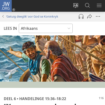
JW.ORG
Meld
aan
Verander
Soek
VE
(maak
taal
op
KIE
‘Getuig deeglik’ oor God se Koninkryk
nuwe
van
JW.ORG
venster
webwerf
LEES IN
oop)
DEEL 6 • HANDELINGE 15:36–18:22