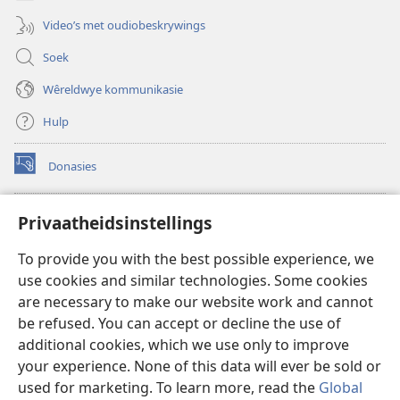
Video’s met oudiobeskrywings
Soek
Wêreldwye kommunikasie
Hulp
Donasies
(maak
nuwe
venster
Wagtoring – AANLYN BIBLIOTEEK
Privaatheidsinstellings
(maak
oop)
nuwe
®
JW Hub
To provide you with the best possible experience, we
venster
(maak
oop)
use cookies and similar technologies. Some cookies
nuwe
®
JW Library
venster
are necessary to make our website work and cannot
oop)
be refused. You can accept or decline the use of
Watchtower Library
additional cookies, which we use only to improve
your experience. None of this data will ever be sold or
used for marketing. To learn more, read the
Global