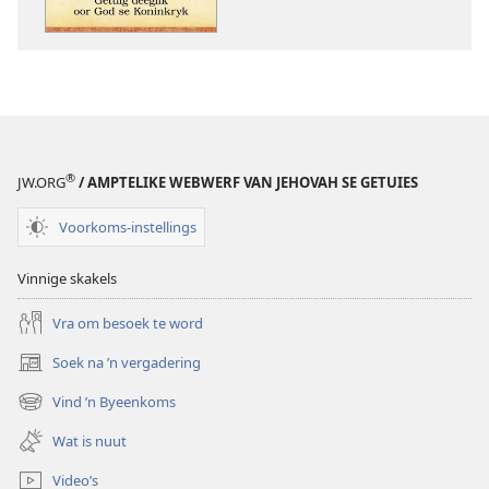
deeglik’
‘Getuig
oor
deeglik’
God
oor
se
God
Koninkryk
se
Koninkryk
®
JW.ORG
/ AMPTELIKE WEBWERF VAN JEHOVAH SE GETUIES
Voorkoms-instellings
Vinnige skakels
Vra om besoek te word
Soek na ’n vergadering
(maak
nuwe
Vind ’n Byeenkoms
(maak
venster
nuwe
oop)
Wat is nuut
venster
oop)
Video’s