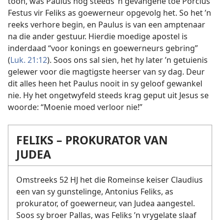
toon, was Paulus nog steeds ’n gevangene toe Porcius
Festus vir Feliks as goewerneur opgevolg het. So het ’n
reeks verhore begin, en Paulus is van een amptenaar
na die ander gestuur. Hierdie moedige apostel is
inderdaad “voor konings en goewerneurs gebring”
(
Luk. 21:12
). Soos ons sal sien, het hy later ’n getuienis
gelewer voor die magtigste heerser van sy dag. Deur
dit alles heen het Paulus nooit in sy geloof gewankel
nie. Hy het ongetwyfeld steeds krag geput uit Jesus se
woorde: “Moenie moed verloor nie!”
FELIKS – PROKURATOR VAN
JUDEA
Omstreeks 52 HJ het die Romeinse keiser Claudius
een van sy gunstelinge, Antonius Feliks, as
prokurator, of goewerneur, van Judea aangestel.
Soos sy broer Pallas, was Feliks ’n vrygelate slaaf