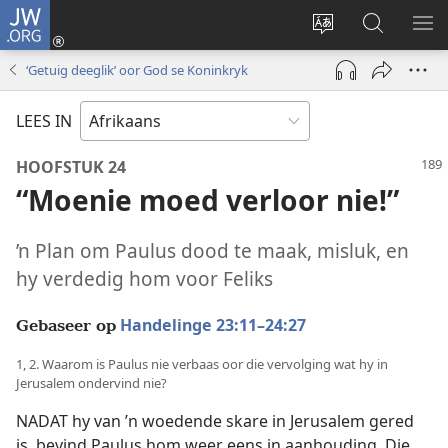
JW.ORG
Meld
aan
Verander
Soek
VE
(maak
taal
op
KIE
‘Getuig deeglik’ oor God se Koninkryk
nuwe
van
JW.ORG
venster
webwerf
LEES IN
oop)
HOOFSTUK 24
“Moenie moed verloor nie!”
’n Plan om Paulus dood te maak, misluk, en
hy verdedig hom voor Feliks
Handelinge 23:11–24:27
Gebaseer op
1, 2. Waarom is Paulus nie verbaas oor die vervolging wat hy in
Jerusalem ondervind nie?
NADAT hy van ’n woedende skare in Jerusalem gered
is, bevind Paulus hom weer eens in aanhouding. Die