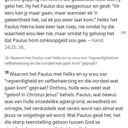
gelei het. Hy het Paulus dus weggestuur en gesê: “Vir
eers kan jy maar gaan, maar wanneer ek ’n
geleentheid het, sal ek jou weer laat kom.” Feliks het
Paulus hierna baie keer laat roep, nie omdat hy die
waarheid wou leer nie, maar
omdat hy gehoop het
dat Paulus hom omkoopgeld sou gee. –
Hand.
24:25, 26
.
18. Waarom het Paulus met Feliks en sy vrou oor “regverdigheid en
selfbeheersing en die oordeel wat gaan kom” gepraat?
18
Waarom het Paulus met Feliks en sy vrou oor
“regverdigheid en selfbeheersing en die oordeel wat
gaan kom” gepraat? Onthou, hulle wou weet wat
“geloof in Christus Jesus” behels. Paulus, wat bewus
was van hulle onsedelike agtergrond, wreedheid en
onregte, het verduidelik wat vereis word van almal wat
Jesus se volgelinge wil word. Wat Paulus gesê het, het
die skerp teenstelling getoon tussen God se