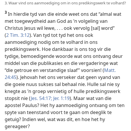
3. Waar vind ons aanmoediging om in ons predikingswerk te volhard?
3
In hierdie tyd van die einde weet ons dat “almal wat
met toegewydheid aan God as ’n volgeling van
Christus Jesus wil lewe, . . . ook vervolg [sal] word”
(
2 Tim. 3:12
). Van tyd tot tyd het ons ook
aanmoediging nodig om te volhard in ons
predikingswerk. Hoe dankbaar is ons tog vir die
tydige, bemoedigende woorde wat ons ontvang deur
middel van die publikasies en die vergaderinge wat
“die getroue en verstandige slaaf” voorsien! (
Matt.
24:45
). Jehovah het ons verseker dat geen vyand van
die goeie nuus sukses sal behaal nie. Hulle sal nie sy
knegte as ’n groep vernietig of hulle predikingswerk
stopsit nie (
Jes. 54:17;
Jer. 1:19
). Maar wat van die
apostel Paulus? Het hy aanmoediging ontvang om ten
spyte van teenstand voort te gaan om deeglik te
getuig? Indien wel, wat was dit, en hoe het hy
gereageer?