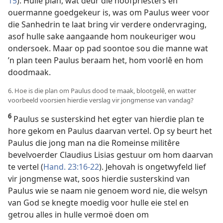
15
). Hulle plan, wat deur die hoofpriesters en
ouermanne goedgekeur is, was om Paulus weer voor
die Sanhedrin te laat bring vir verdere ondervraging,
asof hulle sake aangaande hom noukeuriger wou
ondersoek. Maar op pad soontoe sou die manne wat
’n plan teen Paulus beraam het, hom voorlê en hom
doodmaak.
6. Hoe is die plan om Paulus dood te maak, blootgelê, en watter
voorbeeld voorsien hierdie verslag vir jongmense van vandag?
6
Paulus se susterskind het egter van hierdie plan te
hore gekom en Paulus daarvan vertel. Op sy beurt het
Paulus die jong man na die Romeinse militêre
bevelvoerder Claudius Lisias gestuur om hom daarvan
te vertel (
Hand. 23:16-22
). Jehovah is ongetwyfeld lief
vir jongmense wat, soos hierdie susterskind van
Paulus wie se naam nie genoem word nie, die welsyn
van God se knegte moedig voor hulle eie stel en
getrou alles in hulle vermoë doen om