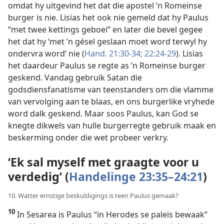
omdat hy uitgevind het dat die apostel ’n Romeinse
burger is nie. Lisias het ook nie gemeld dat hy Paulus
“met twee kettings geboei” en later die bevel gegee
het dat hy ‘met ’n gésel geslaan moet word terwyl hy
ondervra word’ nie (
Hand. 21:30-34;
22:24-29
). Lisias
het daardeur Paulus se regte as ’n Romeinse burger
geskend. Vandag gebruik Satan die
godsdiensfanatisme van teenstanders om die vlamme
van vervolging aan te blaas, en ons burgerlike vryhede
word dalk geskend. Maar soos Paulus, kan God se
knegte dikwels van hulle burgerregte gebruik maak en
beskerming onder die wet probeer verkry.
‘Ek sal myself met graagte voor u
verdedig’ (
Handelinge 23:35–24:21
)
10. Watter ernstige beskuldigings is teen Paulus gemaak?
10
In Sesarea is Paulus “in Herodes se paleis bewaak”