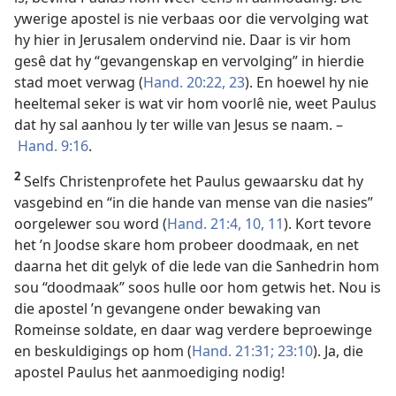
ywerige apostel is nie verbaas oor die vervolging wat
hy hier in Jerusalem ondervind nie. Daar is vir hom
gesê dat hy “gevangenskap en vervolging” in hierdie
stad moet verwag (
Hand. 20:22, 23
). En hoewel hy nie
heeltemal seker is wat vir hom voorlê nie, weet Paulus
dat hy sal aanhou ly ter wille van Jesus se naam. –
Hand. 9:16
.
2
Selfs Christenprofete het Paulus gewaarsku dat hy
vasgebind en “in die hande van mense van die nasies”
oorgelewer sou word (
Hand. 21:4,
10, 11
). Kort tevore
het ’n Joodse skare hom probeer doodmaak, en net
daarna het dit gelyk of die lede van die Sanhedrin hom
sou “doodmaak” soos hulle oor hom getwis het. Nou is
die apostel ’n gevangene onder bewaking van
Romeinse soldate, en daar wag verdere beproewinge
en beskuldigings op hom (
Hand. 21:31;
23:10
). Ja, die
apostel Paulus het aanmoediging nodig!