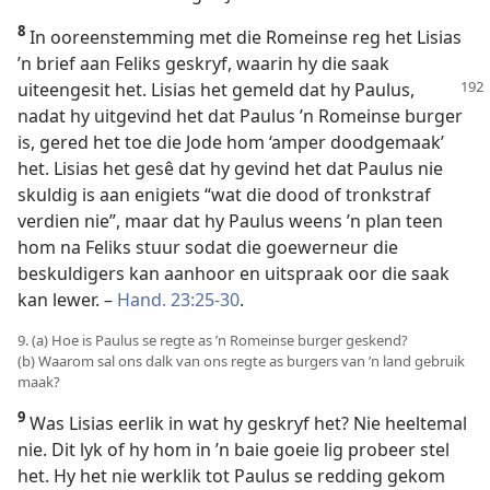
8
In ooreenstemming met die Romeinse reg het Lisias
’n brief aan Feliks geskryf, waarin hy die saak
uiteengesit het. Lisias het gemeld dat hy
Paulus,
nadat hy uitgevind het dat Paulus ’n Romeinse burger
is, gered het toe die Jode hom ‘amper doodgemaak’
het. Lisias het gesê dat hy gevind het dat Paulus nie
skuldig is aan enigiets “wat die dood of tronkstraf
verdien nie”, maar dat hy Paulus weens ’n plan teen
hom na Feliks stuur sodat die goewerneur die
beskuldigers kan aanhoor en uitspraak oor die saak
kan lewer. –
Hand. 23:25-30
.
9. (a) Hoe is Paulus se regte as ’n Romeinse burger geskend?
(b) Waarom sal ons dalk van ons regte as burgers van ’n land gebruik
maak?
9
Was Lisias eerlik in wat hy geskryf het? Nie heeltemal
nie. Dit lyk of hy hom in ’n baie goeie lig probeer stel
het. Hy het nie werklik tot Paulus se redding gekom