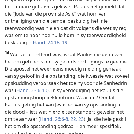
betroubare getuienis gelewer. Paulus het gemeld dat
die “Jode van die provinsie Asië” wat hom van
ontheiliging van die tempel beskuldig het, nie
teenwoordig was nie en dat dit volgens die wet sy reg
was om te hoor hoe hulle hom in sy teenwoordigheid
beskuldig. –
Hand. 24:18, 19
.
14
Wat veral treffend was, is dat Paulus nie gehuiwer
het om getuienis oor sy geloofsoortuigings te gee nie.
Die apostel het weer eens moedig melding gemaak
van sy geloof in die opstanding, die kwessie wat soveel
opskudding veroorsaak het toe hy voor die Sanhedrin
was (
Hand. 23:6-10
). In sy verdediging het Paulus die
opstandingshoop beklemtoon. Waarom? Omdat
Paulus getuig het van Jesus en van sy opstanding uit
die dood – iets wat hierdie teenstanders geweier het
om te aanvaar (
Hand. 26:6-8,
22, 23
). Ja, die hele geskil
het om die opstanding gedraai – en meer spesifiek,
geloof in Jesus en in sy opstanding.