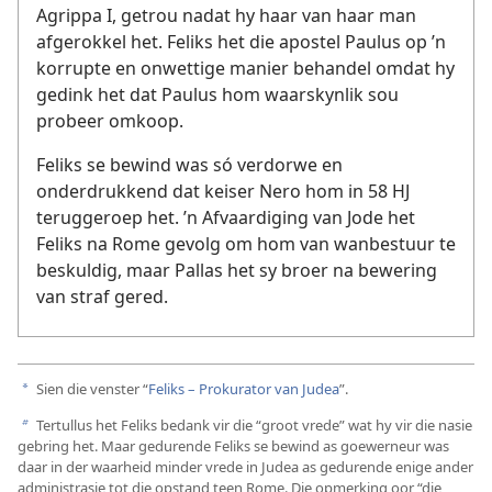
Agrippa I, getrou nadat hy haar van haar man
afgerokkel het. Feliks het die apostel Paulus op ’n
korrupte en onwettige manier behandel omdat hy
gedink het dat Paulus hom waarskynlik sou
probeer omkoop.
Feliks se bewind was só verdorwe en
onderdrukkend dat keiser Nero hom in 58 HJ
teruggeroep het. ’n Afvaardiging van Jode het
Feliks na Rome gevolg om hom van wanbestuur te
beskuldig, maar Pallas het sy broer na bewering
van straf gered.
Sien die venster “
Feliks – Prokurator van Judea
”.
a
Tertullus het Feliks bedank vir die “groot vrede” wat hy vir die nasie
b
gebring het. Maar gedurende Feliks se bewind as goewerneur was
daar in der waarheid minder vrede in Judea as gedurende enige ander
administrasie tot die opstand teen Rome. Die opmerking oor “die