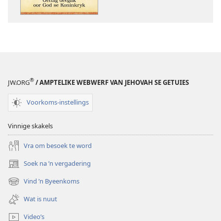
deeglik’
‘Getuig
oor
deeglik’
God
oor
se
God
Koninkryk
se
Koninkryk
®
JW.ORG
/ AMPTELIKE WEBWERF VAN JEHOVAH SE GETUIES
Voorkoms-instellings
Vinnige skakels
Vra om besoek te word
Soek na ’n vergadering
(maak
nuwe
Vind ’n Byeenkoms
(maak
venster
nuwe
oop)
Wat is nuut
venster
oop)
Video’s