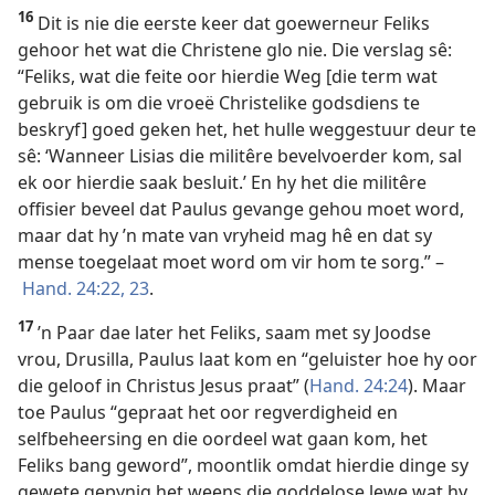
16
Dit is nie die eerste keer dat goewerneur Feliks
gehoor het wat die Christene glo nie. Die verslag sê:
“Feliks, wat die feite oor hierdie Weg [die term wat
gebruik is om die vroeë Christelike godsdiens te
beskryf] goed geken het, het hulle weggestuur deur te
sê: ‘Wanneer Lisias die militêre bevelvoerder kom, sal
ek oor hierdie saak besluit.’ En hy het die militêre
offisier beveel dat Paulus gevange gehou moet word,
maar dat hy ’n mate van vryheid mag hê en dat sy
mense toegelaat moet word om vir hom te sorg.” –
Hand. 24:22, 23
.
17
’n Paar dae later het Feliks, saam met sy Joodse
vrou, Drusilla, Paulus laat kom en “geluister hoe hy oor
die geloof in Christus Jesus praat” (
Hand. 24:24
). Maar
toe Paulus “gepraat het oor regverdigheid en
selfbeheersing en die oordeel wat gaan kom, het
Feliks bang geword”, moontlik omdat hierdie dinge sy
gewete gepynig het weens die goddelose lewe wat hy