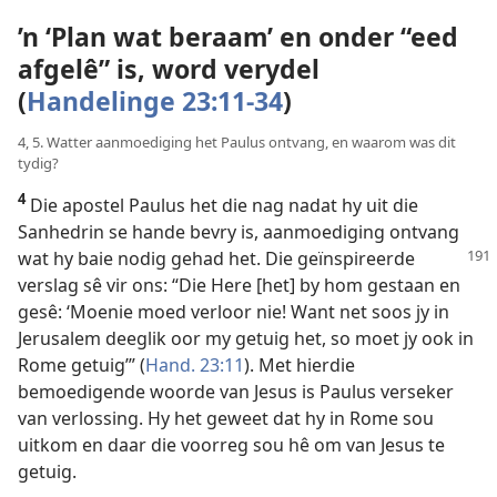
’n ‘Plan wat beraam’ en onder “eed
afgelê” is, word verydel
(
Handelinge 23:11-34
)
4, 5. Watter aanmoediging het Paulus ontvang, en waarom was dit
tydig?
4
Die apostel Paulus het die nag nadat hy uit die
Sanhedrin se hande bevry is, aanmoediging ontvang
wat hy baie nodig gehad het. Die
geïnspireerde
verslag sê vir ons: “Die Here [het] by hom gestaan en
gesê: ‘Moenie moed verloor nie! Want net soos jy in
Jerusalem deeglik oor my getuig het, so moet jy ook in
Rome getuig’” (
Hand. 23:11
). Met hierdie
bemoedigende woorde van Jesus is Paulus verseker
van verlossing. Hy het geweet dat hy in Rome sou
uitkom en daar die voorreg sou hê om van Jesus te
getuig.