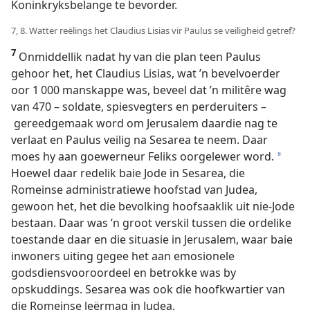
Koninkryksbelange te bevorder.
7, 8. Watter reëlings het Claudius Lisias vir Paulus se veiligheid getref?
7
Onmiddellik nadat hy van die plan teen Paulus
gehoor het, het Claudius Lisias, wat ’n bevelvoerder
oor 1 000 manskappe was, beveel dat ’n militêre wag
van 470 – soldate, spiesvegters en perderuiters –
gereedgemaak word om Jerusalem daardie nag te
verlaat en Paulus veilig na Sesarea te neem. Daar
moes hy aan goewerneur Feliks oorgelewer word.
a
Hoewel daar redelik baie Jode in Sesarea, die
Romeinse administratiewe hoofstad van Judea,
gewoon het, het die bevolking hoofsaaklik uit nie-Jode
bestaan. Daar was ’n groot verskil tussen die ordelike
toestande daar en die situasie in Jerusalem, waar baie
inwoners uiting gegee het aan emosionele
godsdiensvooroordeel en betrokke was by
opskuddings. Sesarea was ook die hoofkwartier van
die Romeinse leërmag in Judea.