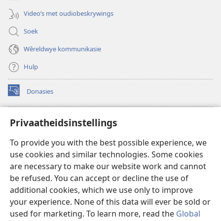
Video’s met oudiobeskrywings
Soek
Wêreldwye kommunikasie
Hulp
Donasies
(maak
nuwe
venster
Wagtoring – AANLYN BIBLIOTEEK
Privaatheidsinstellings
(maak
oop)
nuwe
®
JW Hub
To provide you with the best possible experience, we
venster
(maak
oop)
use cookies and similar technologies. Some cookies
nuwe
®
JW Library
venster
are necessary to make our website work and cannot
oop)
be refused. You can accept or decline the use of
Watchtower Library
additional cookies, which we use only to improve
your experience. None of this data will ever be sold or
used for marketing. To learn more, read the
Global