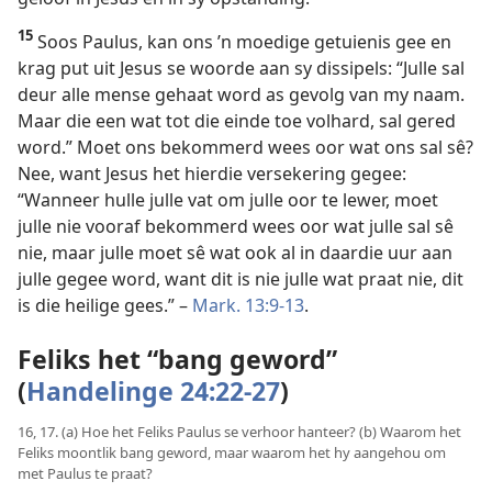
15
Soos Paulus, kan ons ’n moedige getuienis gee en
krag put uit Jesus se woorde aan sy dissipels: “Julle sal
deur alle mense gehaat word as gevolg van my naam.
Maar die een wat tot die einde toe volhard, sal gered
word.” Moet ons bekommerd wees oor wat ons sal sê?
Nee, want Jesus het hierdie versekering gegee:
“Wanneer hulle julle vat om julle oor te lewer, moet
julle nie vooraf bekommerd wees oor wat julle sal sê
nie, maar julle moet sê wat ook al in daardie uur aan
julle gegee word, want dit is nie julle wat praat nie, dit
is die heilige gees.” –
Mark. 13:9-13
.
Feliks het “bang geword”
(
Handelinge 24:22-27
)
16, 17. (a) Hoe het Feliks Paulus se verhoor hanteer? (b) Waarom het
Feliks moontlik bang geword, maar waarom het hy aangehou om
met Paulus te praat?