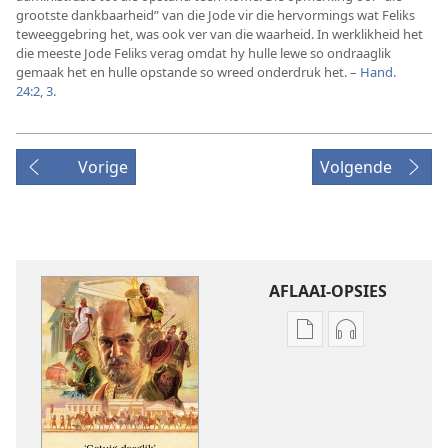
grootste dankbaarheid” van die Jode vir die hervormings wat Feliks
teweeggebring het, was ook ver van die waarheid. In werklikheid het
die meeste Jode Feliks verag omdat hy hulle lewe so ondraaglik
gemaak het en hulle opstande so wreed onderdruk het. –
Hand.
24:2, 3
.
Vorige
Volgende
AFLAAI-OPSIES
Aflaai-
Aflaai-
opsies
opsies
vir
vir
publikasies
oudio-
‘Getuig
opnames