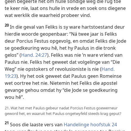
geen begeerte het om hulle sondige weg die rug toe
te keer nie, laat ons hulle in vrede en soek ons diegene
wat werklik die waarheid probeer vind.
20
In die geval van Feliks is sy ware hartstoestand deur
hierdie woorde geopenbaar: “Ná twee jaar is Feliks
deur Porcius Festus opgevolg, en omdat Feliks die Jode
se goedkeuring wou hê, het hy Paulus in die tronk
gelos” (
Hand. 24:27
). Feliks was nie ’n ware vriend van
Paulus nie. Feliks het geweet dat volgelinge van “Die
Weg” nie opstokers of revolusioniste is nie (
Hand.
19:23
). Hy het ook geweet dat Paulus geen Romeinse
wet oortree het nie. Nietemin het Feliks die apostel
gevange gehou omdat hy “die Jode se goedkeuring
wou hê”.
21. Wat het met Paulus gebeur nadat Porcius Festus goewerneur
geword het, en waaruit het Paulus ongetwyfeld steeds krag geput?
21
Soos die laaste vers van
Handelinge hoofstuk 24