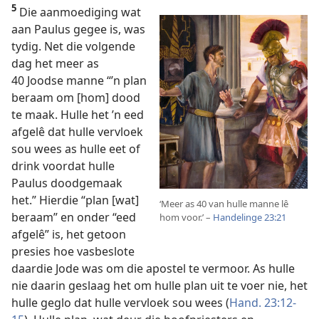
5
Die aanmoediging wat
aan Paulus gegee is, was
tydig. Net die volgende
dag het meer as
40 Joodse manne “’n plan
beraam om [hom] dood
te maak. Hulle het ’n eed
afgelê dat hulle vervloek
sou wees as hulle eet of
drink voordat hulle
Paulus doodgemaak
het.” Hierdie “plan [wat]
‘Meer as 40 van hulle manne lê
beraam” en onder “eed
hom voor.’ –
Handelinge 23:21
afgelê” is, het getoon
presies hoe vasbeslote
daardie Jode was om die apostel te vermoor. As hulle
nie daarin geslaag het om hulle plan uit te voer nie, het
hulle geglo dat hulle vervloek sou wees (
Hand. 23:12-