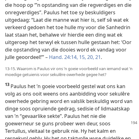
die hoop op “’n opstanding van die regverdiges en die
onregverdiges”. Paulus het toe sy beskuldigers
uitgedaag: “Laat die manne wat hier is, self sê wat ek
verkeerd gedoen het toe hulle my voor die Sanhedrin
laat staan het, behalwe vir hierdie een ding wat ek
uitgeroep het terwyl ek tussen hulle gestaan het: ‘Oor
die opstanding van die dooies word ek vandag voor
julle geoordeel!’” –
Hand. 24:14, 15,
20, 21
.
13-15. Waarom is Paulus vir ons ’n goeie voorbeeld van iemand wat ’n
moedige getuienis voor sekulêre owerhede gegee het?
13
Paulus het ’n goeie voorbeeld gestel wat ons kan
volg as ons ooit weens ons aanbidding voor sekulêre
owerhede gebring word en valslik beskuldig word van
dinge soos opruiende gedrag, sedisie of lidmaatskap
van ’n “gevaarlike sekte”. Paulus het nie die
goewerneur se guns probeer wen deur,
soos
Tertullus, vleitaal te gebruik nie. Hy het kalm en
respekvol gebly. Hy het op taktvolle wyse duidelike en