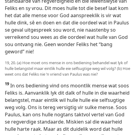
standaarde van regverdigheid en die lewenswyse van
Feliks en sy vrou. Dit moes hulle tot die besef laat kom
het dat alle mense voor God aanspreeklik is vir wat
hulle dink, sê en doen en dat die oordeel wat in Paulus
se geval uitgespreek sou word, nie naastenby so
verreikend sou wees as die oordeel wat hulle van God
sou ontvang nie. Geen wonder Feliks het “bang
geword” nie!
19, 20. (a) Hoe moet ons mense in ons bediening behandel wat lyk of
hulle belangstel maar eintlik hulle eie selfsugtige weg wil volg? (b) Hoe
weet ons dat Feliks nie ’n vriend van Paulus was nie?
19
In ons bediening vind ons moontlik mense wat soos
Feliks is. Aanvanklik lyk dit dalk of hulle in die waarheid
belangstel, maar eintlik wil hulle hulle eie selfsugtige
weg volg. Ons is tereg versigtig vir sulke mense. Soos
Paulus, kan ons hulle nogtans taktvol vertel van God
se regverdige standaarde. Miskien sal die waarheid
hulle harte raak. Maar as dit duidelik word dat hulle