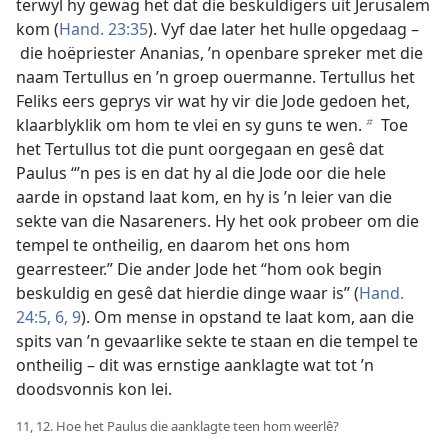
terwyl hy gewag het dat die beskuldigers uit Jerusalem
kom (
Hand. 23:35
). Vyf dae later het hulle opgedaag –
die hoëpriester Ananias, ’n openbare spreker met die
naam Tertullus en ’n groep ouermanne. Tertullus het
Feliks eers geprys vir wat hy vir die Jode gedoen het,
klaarblyklik om hom te vlei en sy guns te wen.
Toe
b
het Tertullus tot die punt oorgegaan en gesê dat
Paulus “’n pes is en dat hy al die Jode oor die hele
aarde in opstand laat kom, en hy is ’n leier van die
sekte van die Nasareners. Hy het ook probeer om die
tempel te ontheilig, en daarom het ons hom
gearresteer.” Die ander Jode het “hom ook begin
beskuldig en gesê dat hierdie dinge waar is” (
Hand.
24:5, 6,
9
). Om mense in opstand te laat kom, aan die
spits van ’n gevaarlike sekte te staan en die tempel te
ontheilig – dit was ernstige aanklagte wat tot ’n
doodsvonnis kon lei.
11, 12. Hoe het Paulus die aanklagte teen hom weerlê?