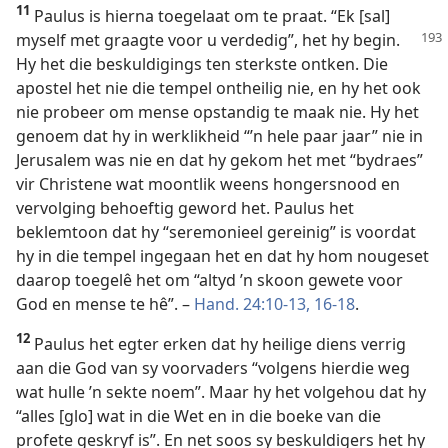
11
Paulus is hierna toegelaat om te praat. “Ek [sal]
myself met graagte
voor u verdedig”, het hy begin.
Hy het die beskuldigings ten sterkste ontken. Die
apostel het nie die tempel ontheilig nie, en hy het ook
nie probeer om mense opstandig te maak nie. Hy het
genoem dat hy in werklikheid “’n hele paar jaar” nie in
Jerusalem was nie en dat hy gekom het met “bydraes”
vir Christene wat moontlik weens hongersnood en
vervolging behoeftig geword het. Paulus het
beklemtoon dat hy “seremonieel gereinig” is voordat
hy in die tempel ingegaan het en dat hy hom nougeset
daarop toegelê het om “altyd ’n skoon gewete voor
God en mense te hê”. –
Hand. 24:10-13,
16-18
.
12
Paulus het egter erken dat hy heilige diens verrig
aan die God van sy voorvaders “volgens hierdie weg
wat hulle ’n sekte noem”. Maar hy het volgehou dat hy
“alles [glo] wat in die Wet en in die boeke van die
profete geskryf is”. En net soos sy beskuldigers het hy