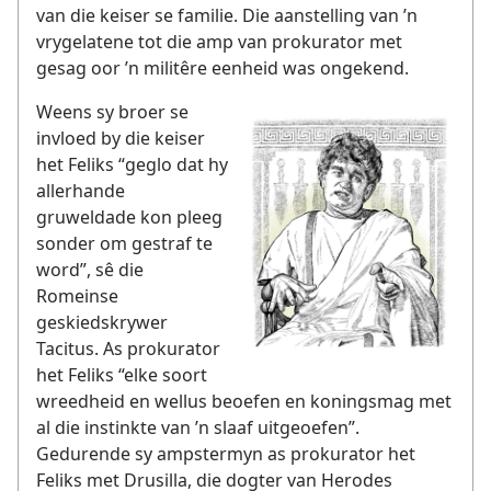
van die keiser se familie. Die aanstelling van ’n
vrygelatene tot die amp van prokurator met
gesag oor ’n militêre eenheid was ongekend.
Weens sy broer se
invloed by die keiser
het Feliks “geglo dat hy
allerhande
gruweldade kon pleeg
sonder om gestraf te
word”, sê die
Romeinse
geskiedskrywer
Tacitus. As prokurator
het Feliks “elke soort
wreedheid en wellus beoefen en koningsmag met
al die instinkte van ’n slaaf uitgeoefen”.
Gedurende sy ampstermyn as prokurator het
Feliks met Drusilla, die dogter van Herodes