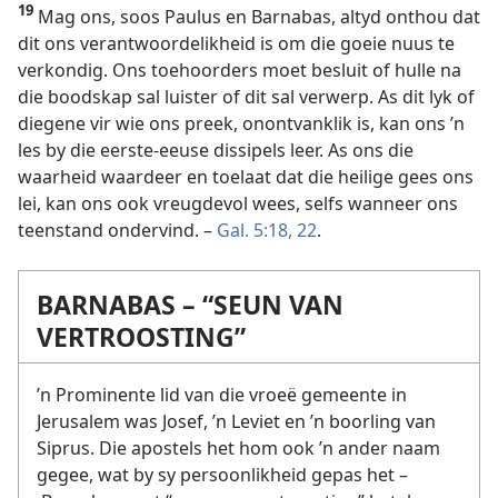
19
Mag ons, soos Paulus en Barnabas, altyd onthou dat
dit ons verantwoordelikheid is om die goeie nuus te
verkondig. Ons toehoorders moet besluit of hulle na
die boodskap sal luister of dit sal verwerp. As dit lyk of
diegene vir wie ons preek, onontvanklik is, kan ons ’n
les by die eerste-eeuse dissipels leer. As ons die
waarheid waardeer en toelaat dat die heilige gees ons
lei, kan ons ook vreugdevol wees, selfs wanneer ons
teenstand ondervind. –
Gal. 5:18,
22
.
BARNABAS – “SEUN VAN
VERTROOSTING”
’n Prominente lid van die vroeë gemeente in
Jerusalem was Josef, ’n Leviet en ’n boorling van
Siprus. Die apostels het hom ook ’n ander naam
gegee, wat by sy persoonlikheid gepas het –