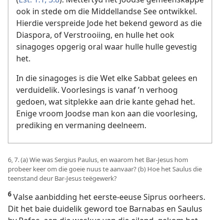
ook in stede om die Middellandse See ontwikkel.
Hierdie verspreide Jode het bekend geword as die
Diaspora, of Verstrooiing, en hulle het ook
sinagoges opgerig oral waar hulle hulle gevestig
het.
In die sinagoges is die Wet elke Sabbat gelees en
verduidelik. Voorlesings is vanaf ’n verhoog
gedoen, wat sitplekke aan drie kante gehad het.
Enige vroom Joodse man kon aan die voorlesing,
prediking en vermaning deelneem.
6, 7. (a) Wie was Sergius Paulus, en waarom het Bar-Jesus hom
probeer keer om die goeie nuus te aanvaar? (b) Hoe het Saulus die
teenstand deur Bar-Jesus teëgewerk?
6
Valse aanbidding het eerste-eeuse Siprus oorheers.
Dit het baie duidelik geword toe Barnabas en Saulus