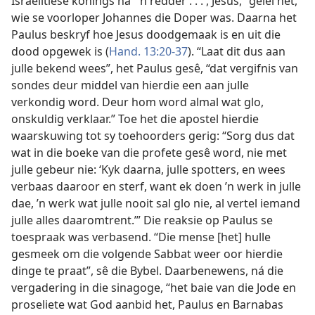
Israelitiese konings na “’n redder . . . , Jesus,” gelei het,
wie se voorloper Johannes die Doper was. Daarna het
Paulus beskryf hoe Jesus doodgemaak is en uit die
dood opgewek is (
Hand. 13:20-37
). “Laat dit dus aan
julle bekend wees”, het Paulus gesê, “dat vergifnis van
sondes deur middel van hierdie een aan julle
verkondig word. Deur hom word almal wat glo,
onskuldig verklaar.” Toe het die apostel hierdie
waarskuwing tot sy toehoorders gerig: “Sorg dus dat
wat in die boeke van die profete gesê word, nie met
julle gebeur nie: ‘Kyk daarna, julle spotters, en wees
verbaas daaroor en sterf, want ek doen ’n werk in julle
dae, ’n werk wat julle nooit sal glo nie, al vertel iemand
julle alles daaromtrent.’” Die reaksie op Paulus se
toespraak was verbasend. “Die mense [het] hulle
gesmeek om die volgende Sabbat weer oor hierdie
dinge te praat”, sê die Bybel. Daarbenewens, ná die
vergadering in die sinagoge, “het baie van die Jode en
proseliete wat God aanbid het, Paulus en Barnabas