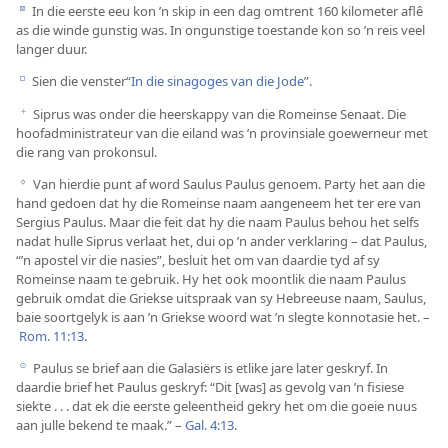
In die eerste eeu kon ’n skip in een dag omtrent 160 kilometer aflê
d
as die winde gunstig was. In ongunstige toestande kon so ’n reis veel
langer duur.
Sien die venster“
In die sinagoges van die Jode
”.
e
Siprus was onder die heerskappy van die Romeinse Senaat. Die
f
hoofadministrateur van die eiland was ’n provinsiale goewerneur met
die rang van prokonsul.
Van hierdie punt af word Saulus Paulus genoem. Party het aan die
g
hand gedoen dat hy die Romeinse naam aangeneem het ter ere van
Sergius Paulus. Maar die feit dat hy die naam Paulus behou het selfs
nadat hulle Siprus verlaat het, dui op ’n ander verklaring – dat Paulus,
“’n apostel vir die nasies”, besluit het om van daardie tyd af sy
Romeinse naam te gebruik. Hy het ook moontlik die naam Paulus
gebruik omdat die Griekse uitspraak van sy Hebreeuse naam, Saulus,
baie soortgelyk is aan ’n Griekse woord wat ’n slegte konnotasie het. –
Rom. 11:13
.
Paulus se brief aan die Galasiërs is etlike jare later geskryf. In
h
daardie brief het Paulus geskryf: “Dit [was] as gevolg van ’n fisiese
siekte . . . dat ek die eerste geleentheid gekry het om die goeie nuus
aan julle bekend te maak.” –
Gal. 4:13
.