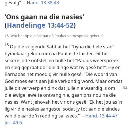
gevolg”. –
Hand. 13:38-43
.
‘Ons gaan na die nasies’
(
Handelinge 13:44-52
)
15. Wat het op die Sabbat ná Paulus se toespraak gebeur?
15
Op die volgende Sabbat het “byna die hele stad”
bymekaargekom om na Paulus te luister. Dit het
sekere Jode ontstel, en hulle het “Paulus weerspreek
en sleg gepraat oor die dinge wat hy gesê het”. Hy en
Barnabas het moedig vir hulle gesê: “Die woord van
God moes eers aan julle verkondig word. Maar omdat
julle dit verwerp en dink dat julle nie waardig is om
die ewige lewe te ontvang nie, gaan ons nou na die
nasies. Want Jehovah het vir ons gesê: ‘Ek het jou as ’n
lig vir die nasies aangestel sodat jy tot aan die eindes
van die aarde ’n redding sal wees.’” –
Hand. 13:44-47;
Jes. 49:6
.