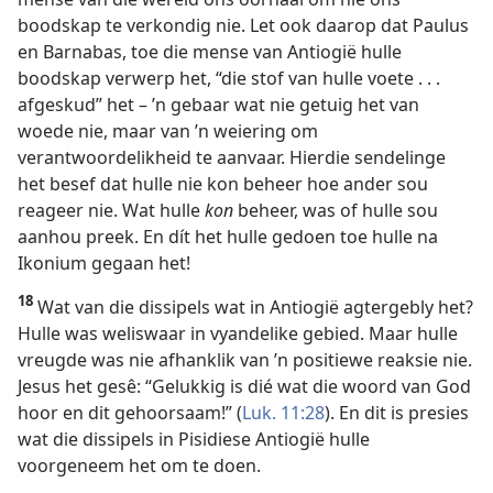
boodskap te verkondig nie. Let ook daarop dat Paulus
en Barnabas, toe die mense van Antiogië hulle
boodskap verwerp het, “die stof van hulle voete . . .
afgeskud” het – ’n gebaar wat nie getuig het van
woede nie, maar van ’n weiering om
verantwoordelikheid te aanvaar. Hierdie sendelinge
het besef dat hulle nie kon beheer hoe ander sou
reageer nie. Wat hulle
kon
beheer, was of hulle sou
aanhou preek. En dít het hulle gedoen toe hulle na
Ikonium gegaan het!
18
Wat van die dissipels wat in Antiogië agtergebly het?
Hulle was weliswaar in vyandelike gebied. Maar hulle
vreugde was nie afhanklik van ’n positiewe reaksie nie.
Jesus het gesê: “Gelukkig is dié wat die woord van God
hoor en dit gehoorsaam!” (
Luk. 11:28
). En dit is presies
wat die dissipels in Pisidiese Antiogië hulle
voorgeneem het om te doen.