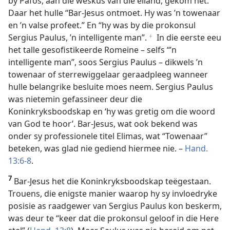
by Pafos, aan die weskus van die eiland, gekom het.
Daar het hulle “Bar-Jesus ontmoet. Hy was ’n towenaar
en ’n valse profeet.” En “hy was by die prokonsul
Sergius Paulus, ’n intelligente man”.
In die eerste eeu
f
het talle gesofistikeerde Romeine – selfs “’n
intelligente man”, soos Sergius Paulus – dikwels ’n
towenaar of sterrewiggelaar geraadpleeg wanneer
hulle belangrike besluite moes neem. Sergius Paulus
was nietemin gefassineer deur die
Koninkryksboodskap en ‘hy was gretig om die woord
van God te hoor’. Bar-Jesus, wat ook bekend was
onder sy professionele titel Elimas, wat “Towenaar”
beteken, was glad nie gediend hiermee nie. –
Hand.
13:6-8
.
7
Bar-Jesus het die Koninkryksboodskap teëgestaan.
Trouens, die enigste manier waarop hy sy invloedryke
posisie as raadgewer van Sergius Paulus kon beskerm,
was deur te “keer dat die prokonsul geloof in die Here