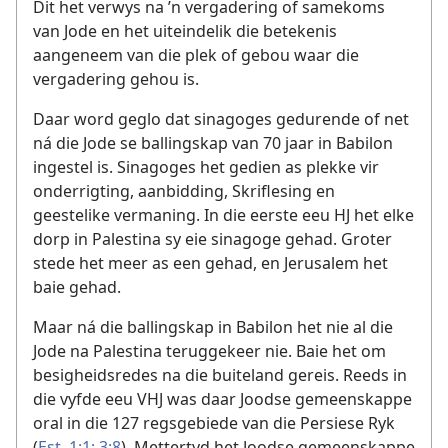
Dit het verwys na ’n vergadering of samekoms
van Jode en het uiteindelik die betekenis
aangeneem van die plek of gebou waar die
vergadering gehou is.
Daar word geglo dat sinagoges gedurende of net
ná die Jode se ballingskap van 70 jaar in Babilon
ingestel is. Sinagoges het gedien as plekke vir
onderrigting, aanbidding, Skriflesing en
geestelike vermaning. In die eerste eeu HJ het elke
dorp in Palestina sy eie sinagoge gehad. Groter
stede het meer as een gehad, en Jerusalem het
baie gehad.
Maar ná die ballingskap in Babilon het nie al die
Jode na Palestina teruggekeer nie. Baie het om
besigheidsredes na die buiteland gereis. Reeds in
die vyfde eeu VHJ was daar Joodse gemeenskappe
oral in die 127 regsgebiede van die Persiese Ryk
(
Est. 1:1;
3:8
). Mettertyd het Joodse gemeenskappe