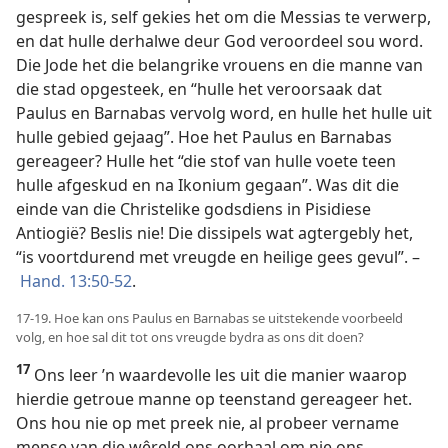
gespreek is, self gekies het om die Messias te verwerp,
en dat hulle derhalwe deur God veroordeel sou word.
Die Jode het die belangrike vrouens en die manne van
die stad opgesteek, en “hulle het veroorsaak dat
Paulus en Barnabas vervolg word, en hulle het hulle uit
hulle gebied gejaag”. Hoe het Paulus en Barnabas
gereageer? Hulle het “die stof van hulle voete teen
hulle afgeskud en na Ikonium gegaan”. Was dit die
einde van die Christelike godsdiens in Pisidiese
Antiogië? Beslis nie! Die dissipels wat agtergebly het,
“is voortdurend met vreugde en heilige gees gevul”. –
Hand. 13:50-52
.
17-19. Hoe kan ons Paulus en Barnabas se uitstekende voorbeeld
volg, en hoe sal dit tot ons vreugde bydra as ons dit doen?
17
Ons leer ’n waardevolle les uit die manier waarop
hierdie getroue manne op teenstand gereageer het.
Ons hou nie op met preek nie, al probeer vername
mense van die wêreld ons oorhaal om nie ons