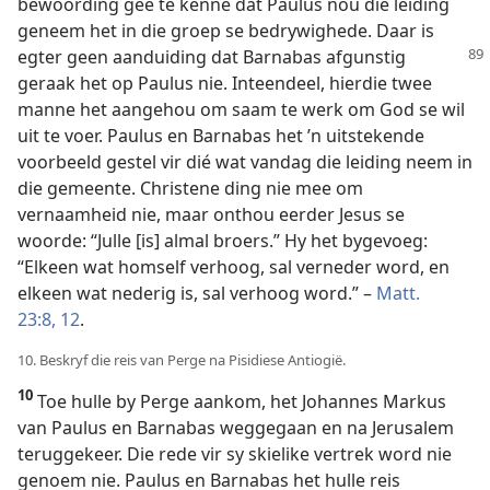
bewoording gee te kenne dat Paulus nou die leiding
geneem het in die groep se bedrywighede. Daar is
egter geen aanduiding
dat Barnabas afgunstig
geraak het op Paulus nie. Inteendeel, hierdie twee
manne het aangehou om saam te werk om God se wil
uit te voer. Paulus en Barnabas het ’n uitstekende
voorbeeld gestel vir dié wat vandag die leiding neem in
die gemeente. Christene ding nie mee om
vernaamheid nie, maar onthou eerder Jesus se
woorde: “Julle [is] almal broers.” Hy het bygevoeg:
“Elkeen wat homself verhoog, sal verneder word, en
elkeen wat nederig is, sal verhoog word.” –
Matt.
23:8,
12
.
10. Beskryf die reis van Perge na Pisidiese Antiogië.
10
Toe hulle by Perge aankom, het Johannes Markus
van Paulus en Barnabas weggegaan en na Jerusalem
teruggekeer. Die rede vir sy skielike vertrek word nie
genoem nie. Paulus en Barnabas het hulle reis