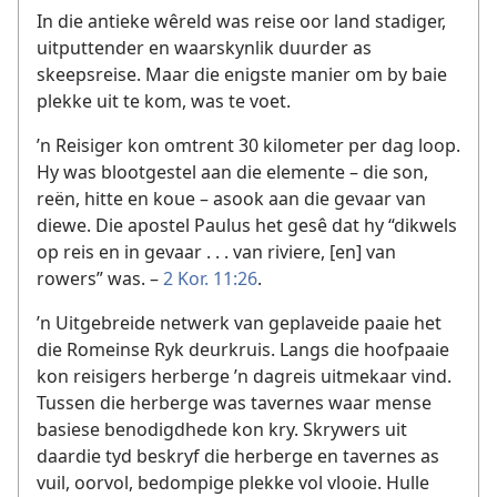
In die antieke wêreld was reise oor land stadiger,
uitputtender en waarskynlik duurder as
skeepsreise. Maar die enigste manier om by baie
plekke uit te kom, was te voet.
’n Reisiger kon omtrent 30 kilometer per dag loop.
Hy was blootgestel aan die elemente – die son,
reën, hitte en koue – asook aan die gevaar van
diewe. Die apostel Paulus het gesê dat hy “dikwels
op reis en in gevaar . . . van riviere, [en] van
rowers” was. –
2 Kor. 11:26
.
’n Uitgebreide netwerk van geplaveide paaie het
die Romeinse Ryk deurkruis. Langs die hoofpaaie
kon reisigers herberge ’n dagreis uitmekaar vind.
Tussen die herberge was tavernes waar mense
basiese benodigdhede kon kry. Skrywers uit
daardie tyd beskryf die herberge en tavernes as
vuil, oorvol, bedompige plekke vol vlooie. Hulle