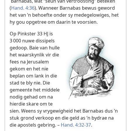
Barnabas, wat “seun van vertroosting” beteken
(
Hand. 4:36
). Wanneer Barnabas bewus geword
het van ’n behoefte onder sy medegelowiges, het
hy gou opgetree om daarin te voorsien.
Op Pinkster 33 HJ is
3 000 nuwe dissipels
gedoop. Baie van hulle
het waarskynlik vir die
fees na Jerusalem
gekom en het nie
beplan om lank in die
stad te bly nie. Die
gemeente het middele
nodig gehad om na
hierdie skare om te
sien. Weens sy vrygewigheid het Barnabas dus ’n
stuk grond verkoop en die geld as ’n bydrae na
die apostels gebring. –
Hand. 4:32-37
.