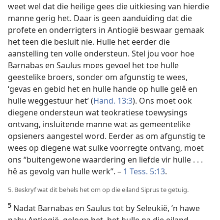
weet wel dat die heilige gees die uitkiesing van hierdie
manne gerig het. Daar is geen aanduiding dat die
profete en onderrigters in Antiogië beswaar gemaak
het teen die besluit nie. Hulle het eerder die
aanstelling ten volle ondersteun. Stel jou voor hoe
Barnabas en Saulus moes gevoel het toe hulle
geestelike broers, sonder om afgunstig te wees,
‘gevas en gebid het en hulle hande op hulle gelê en
hulle weggestuur het’ (
Hand. 13:3
). Ons moet ook
diegene ondersteun wat teokratiese toewysings
ontvang, insluitende manne wat as gemeentelike
opsieners aangestel word. Eerder as om afgunstig te
wees op diegene wat sulke voorregte ontvang, moet
ons “buitengewone waardering en liefde vir hulle . . .
hê as gevolg van hulle werk”. –
1 Tess. 5:13
.
5. Beskryf wat dit behels het om op die eiland Siprus te getuig.
5
Nadat Barnabas en Saulus tot by Seleukië, ’n hawe