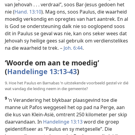
van Jehovah . . . verdraai”, soos Bar-Jesus gedoen het
nie (
Hand. 13:10
). Mag ons, soos Paulus, die waarheid
moedig verkondig en opregtes van hart aantrek. En al
is God se ondersteuning dalk nie so ooglopend soos
dit in Paulus se geval was nie, kan ons seker wees dat
Jehovah sy heilige gees sal gebruik om verdienstelikes
na die waarheid te trek. –
Joh. 6:44
.
‘Woorde om aan te moedig’
(
Handelinge 13:13-43
)
9. Hoe het Paulus en Barnabas ’n uitstekende voorbeeld gestel vir dié
wat vandag die leiding neem in die gemeente?
9
’n Verandering het blykbaar plaasgevind toe die
manne uit Pafos weggeseil het op pad na Perge, aan
die kus van Klein-Asië, omtrent 250 kilometer per skip
daarvandaan. In
Handelinge 13:13
word die groep
geïdentifiseer as “Paulus en sy metgeselle”. Die