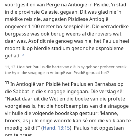
voortgesit en van Perge na Antiogië in Pisidië, ’n stad
in die provinsie Galasië, gegaan. Dit was glad nie ’n
maklike reis nie, aangesien Pisidiese Antiogië
ongeveer 1 100 meter bo seespieël is. Die verraderlike
bergpasse was ook berug weens al die rowers wat
daar was. Asof dit nie genoeg was nie, het Paulus heel
moontlik op hierdie stadium gesondheidsprobleme
gehad.
h
11, 12. Hoe het Paulus die harte van dié in sy gehoor probeer bereik
toe hy in die sinagoge in Antiogië van Pisidië gepraat het?
11
In Antiogië van Pisidië het Paulus en Barnabas op
die Sabbat in die sinagoge ingegaan. Die verslag sê:
“Nadat daar uit die Wet en die boeke van die profete
voorgelees is, het die hoofbeamptes van die sinagoge
vir hulle die volgende boodskap gestuur: ‘Manne,
broers, as julle enige woorde kan sê om die volk aan te
moedig, sê dit’” (
Hand. 13:15
). Paulus het opgestaan
om te praat.