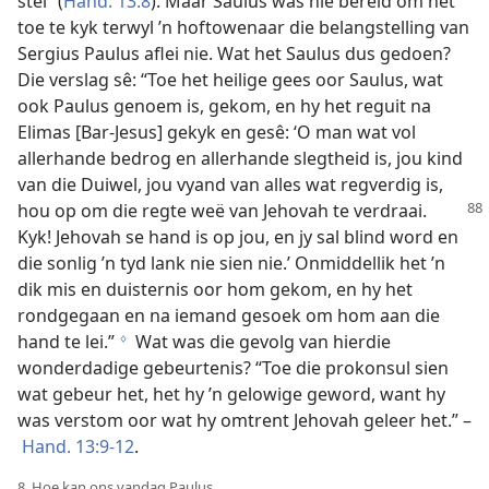
stel” (
Hand. 13:8
). Maar Saulus was nie bereid om net
toe te kyk terwyl ’n hoftowenaar die belangstelling van
Sergius Paulus aflei nie. Wat het Saulus dus gedoen?
Die verslag sê: “Toe het heilige gees oor Saulus, wat
ook Paulus genoem is, gekom, en hy het reguit na
Elimas [Bar-Jesus] gekyk en gesê: ‘O man wat vol
allerhande bedrog en allerhande slegtheid is, jou kind
van die Duiwel, jou vyand van alles wat regverdig is,
hou op om die regte weë
van Jehovah te verdraai.
Kyk! Jehovah se hand is op jou, en jy sal blind word en
die sonlig ’n tyd lank nie sien nie.’ Onmiddellik het ’n
dik mis en duisternis oor hom gekom, en hy het
rondgegaan en na iemand gesoek om hom aan die
hand te lei.”
Wat was die gevolg van hierdie
g
wonderdadige gebeurtenis? “Toe die prokonsul sien
wat gebeur het, het hy ’n gelowige geword, want hy
was verstom oor wat hy omtrent Jehovah geleer het.” –
Hand. 13:9-12
.
8. Hoe kan ons vandag Paulus