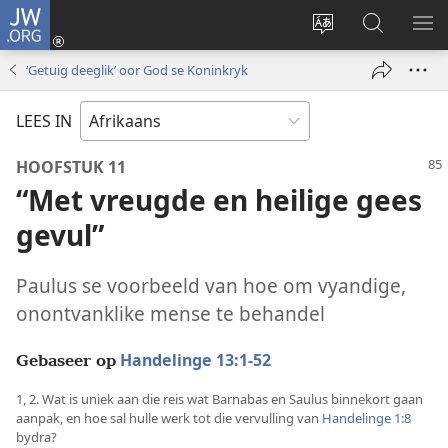
JW.ORG
Meld
aan
Verander
Soek
VE
(maak
taal
op
KIE
‘Getuig deeglik’ oor God se Koninkryk
nuwe
van
JW.ORG
venster
webwerf
LEES IN
oop)
HOOFSTUK 11
“Met vreugde en heilige gees
gevul”
Paulus se voorbeeld van hoe om vyandige,
onontvanklike mense te behandel
Handelinge 13:1-52
Gebaseer op
1, 2. Wat is uniek aan die reis wat Barnabas en Saulus binnekort gaan
aanpak, en hoe sal hulle werk tot die vervulling van
Handelinge 1:8
bydra?