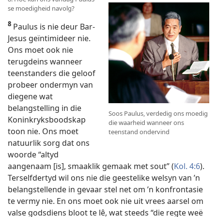
se moedigheid navolg?
8
Paulus is nie deur Bar-
Jesus geïntimideer nie.
Ons moet ook nie
terugdeins wanneer
teenstanders die geloof
probeer ondermyn van
diegene wat
belangstelling in die
Soos Paulus, verdedig ons moedig
Koninkryksboodskap
die waarheid wanneer ons
toon nie. Ons moet
teenstand ondervind
natuurlik sorg dat ons
woorde “altyd
aangenaam [is], smaaklik gemaak met sout” (
Kol. 4:6
).
Terselfdertyd wil ons nie die geestelike welsyn van ’n
belangstellende in gevaar stel net om ’n konfrontasie
te vermy nie. En ons moet ook nie uit vrees aarsel om
valse godsdiens bloot te lê, wat steeds “die regte weë