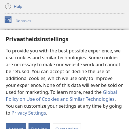
Hulp
Donasies
(maak
nuwe
venster
Wagtoring – AANLYN BIBLIOTEEK
Privaatheidsinstellings
(maak
oop)
nuwe
®
JW Hub
To provide you with the best possible experience, we
venster
(maak
oop)
use cookies and similar technologies. Some cookies
nuwe
®
JW Library
venster
are necessary to make our website work and cannot
oop)
be refused. You can accept or decline the use of
Watchtower Library
additional cookies, which we use only to improve
your experience. None of this data will ever be sold or
used for marketing. To learn more, read the
Global
Policy on Use of Cookies and Similar Technologies
.
Copyright
© 2026 Watch Tower Bible and Tract Society of Pennsylvania.
You can customize your settings at any time by going
GEBRUIKSVOORWAARDES
|
PRIVAATHEIDSBELEID
|
to
Privacy Settings
.
W
PRIVAATHEIDSINSTELLINGS
I