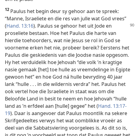
12
Paulus het begin deur sy gehoor aan te spreek:
“Manne, Israeliete en die res van julle wat God vrees”
(
Hand. 13:16
). Paulus se
gehoor het uit Jode en
proseliete bestaan. Hoe het Paulus die harte van
hierdie toehoorders, wat nie Jesus se rol in God se
voorneme erken het nie, probeer bereik? Eerstens het
Paulus die geskiedenis van die Joodse nasie opgesom.
Hy het verduidelik hoe Jehovah “die volk ’n kragtige
nasie gemaak [het] toe hulle as vreemdelinge in Egipte
gewoon het” en hoe God ná hulle bevryding 40 jaar
lank “hulle . . . in die wildernis verdra” het. Paulus het
ook vertel hoe die Israeliete in staat was om die
Beloofde Land in besit te neem en hoe Jehovah “hulle
land as ’n erfdeel aan [hulle] gegee” het (
Hand. 13:17-
19
). Daar is aangevoer dat Paulus moontlik na sekere
Skrifgedeeltes verwys het wat oomblikke vroeër as
deel van die Sabbatsviering voorgelees is. As dit so is,
is dit nog ’n voorbeeld wat toon dat Paulus geweet het