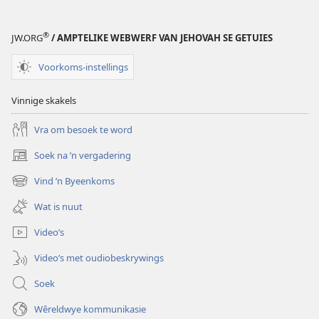
Koninkryk
®
JW.ORG
/ AMPTELIKE WEBWERF VAN JEHOVAH SE GETUIES
Voorkoms-instellings
Vinnige skakels
Vra om besoek te word
Soek na ’n vergadering
(maak
nuwe
Vind ’n Byeenkoms
(maak
venster
nuwe
oop)
Wat is nuut
venster
oop)
Video’s
Video’s met oudiobeskrywings
Soek
Wêreldwye kommunikasie