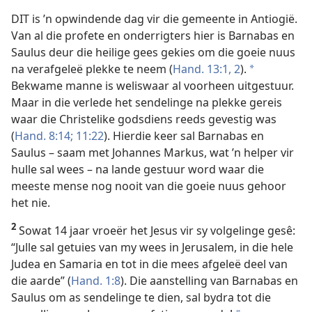
DIT is ’n opwindende dag vir die gemeente in Antiogië.
Van al die profete en onderrigters hier is Barnabas en
Saulus deur die heilige gees gekies om die goeie nuus
na verafgeleë plekke te neem (
Hand. 13:1, 2
).
a
Bekwame manne is weliswaar al voorheen uitgestuur.
Maar in die verlede het sendelinge na plekke gereis
waar die Christelike godsdiens reeds gevestig was
(
Hand. 8:14;
11:22
). Hierdie keer sal Barnabas en
Saulus – saam met Johannes Markus, wat ’n helper vir
hulle sal wees – na lande gestuur word waar die
meeste mense nog nooit van die goeie nuus gehoor
het nie.
2
Sowat 14 jaar vroeër het Jesus vir sy volgelinge gesê:
“Julle sal getuies van my wees in Jerusalem, in die hele
Judea en Samaria en tot in die mees afgeleë deel van
die aarde” (
Hand. 1:8
). Die aanstelling van Barnabas en
Saulus om as sendelinge te dien, sal bydra tot die