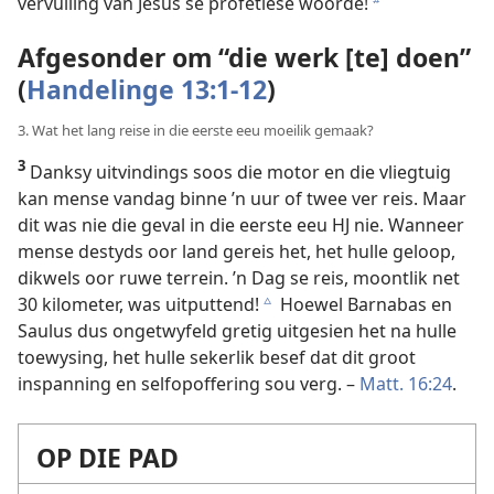
vervulling van Jesus se profetiese woorde!
b
Afgesonder om “die werk [te] doen”
(
Handelinge 13:1-12
)
3. Wat het lang reise in die eerste eeu moeilik gemaak?
3
Danksy uitvindings soos die motor en die vliegtuig
kan mense vandag binne ’n uur of twee ver reis. Maar
dit was nie die geval in die eerste eeu HJ nie. Wanneer
mense destyds oor land gereis het, het hulle geloop,
dikwels oor ruwe terrein. ’n Dag se reis, moontlik net
30 kilometer, was uitputtend!
Hoewel Barnabas en
c
Saulus dus ongetwyfeld gretig uitgesien het na hulle
toewysing, het hulle sekerlik besef dat dit groot
inspanning en selfopoffering sou verg. –
Matt. 16:24
.
OP DIE PAD