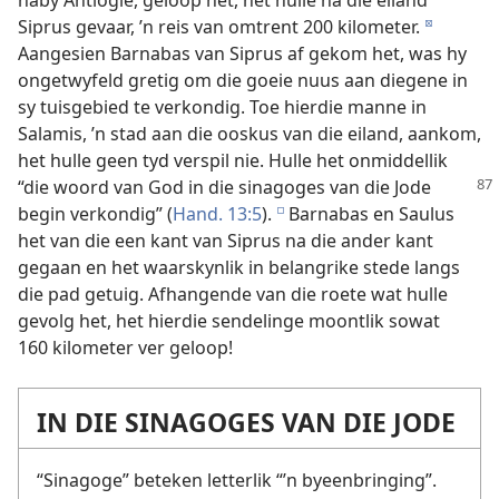
naby Antiogië, geloop het, het hulle na die eiland
Siprus gevaar, ’n reis van omtrent 200 kilometer.
d
Aangesien Barnabas van Siprus af gekom het, was hy
ongetwyfeld gretig om die goeie nuus aan diegene in
sy tuisgebied te verkondig. Toe hierdie manne in
Salamis, ’n stad aan die ooskus van die eiland, aankom,
het hulle geen tyd verspil nie. Hulle het onmiddellik
“die woord van God in die sinagoges
van die Jode
begin verkondig” (
Hand. 13:5
).
Barnabas en Saulus
e
het van die een kant van Siprus na die ander kant
gegaan en het waarskynlik in belangrike stede langs
die pad getuig. Afhangende van die roete wat hulle
gevolg het, het hierdie sendelinge moontlik sowat
160 kilometer ver geloop!
IN DIE SINAGOGES VAN DIE JODE
“Sinagoge” beteken letterlik “’n byeenbringing”.