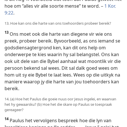
hoe om “alles vir alle soorte mense” te word. –
1 Kor.
9:22
.
13. Hoe kan ons die harte van ons toehoorders probeer bereik?
13
Ons moet ook die harte van diegene vir wie ons
preek, probeer bereik. Byvoorbeeld, as ons iemand se
godsdiensagtergrond ken, kan dit ons help om
onderwerpe te kies waarin hy sal belangstel. Ons kan
ook uit dele van die Bybel aanhaal wat moontlik vir die
persoon bekend sal wees. Dit sal dalk goed wees om
hom uit sy eie Bybel te laat lees. Wees op die uitkyk na
maniere waarop jy die harte van jou toehoorders kan
bereik.
14. (a) Hoe het Paulus die goeie nuus oor Jesus ingelei, en waarvan
het hy gewaarsku? (b) Hoe het die skare op Paulus se toespraak
gereageer?
14
Paulus het vervolgens bespreek hoe die lyn van