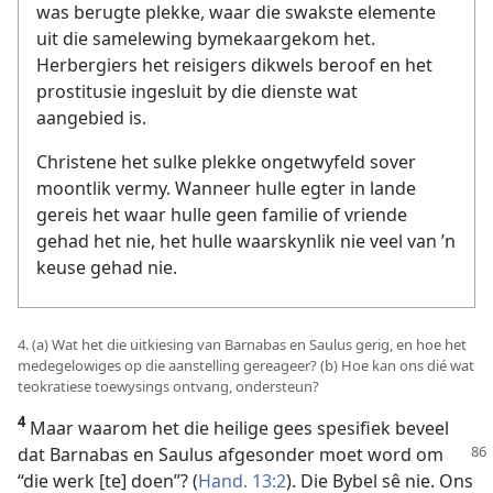
was berugte plekke, waar die swakste elemente
uit die samelewing bymekaargekom het.
Herbergiers het reisigers dikwels beroof en het
prostitusie ingesluit by die dienste wat
aangebied is.
Christene het sulke plekke ongetwyfeld sover
moontlik vermy. Wanneer hulle egter in lande
gereis het waar hulle geen familie of vriende
gehad het nie, het hulle waarskynlik nie veel van ’n
keuse gehad nie.
4. (a) Wat het die uitkiesing van Barnabas en Saulus gerig, en hoe het
medegelowiges op die aanstelling gereageer? (b) Hoe kan ons dié wat
teokratiese toewysings ontvang, ondersteun?
4
Maar waarom het die heilige gees spesifiek beveel
dat Barnabas en
Saulus afgesonder moet word om
“die werk [te] doen”? (
Hand. 13:2
). Die Bybel sê nie. Ons