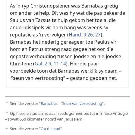
As ’n ryp Christenopsiener was Barnabas gretig
om ander te help. Dit was hy wat die pas bekeerde
Saulus van Tarsus te hulp gekom het toe al die
ander dissipels vir hom bang was weens sy
reputasie as ’n vervolger (
Hand. 9:26, 27
).
Barnabas het nederig gereageer toe Paulus vir
hom en Petrus streng raad gegee het oor die
gepaste verhouding tussen Joodse en nie-Joodse
Christene (
Gal. 2:9,
11-14
). Hierdie paar
voorbeelde toon dat Barnabas werklik sy naam –
“seun van vertroosting” – gestand gedoen het.
Sien die venster “
Barnabas – ‘Seun van vertroosting’
”.
a
Op hierdie stadium is daar reeds gemeentes tot in Siriese Antiogië
b
– sowat 550 kilometer noord van Jerusalem.
Sien die venster “
Op die pad
”.
c