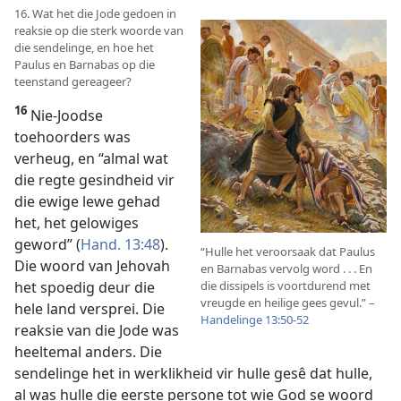
16. Wat het die Jode gedoen in
reaksie op die sterk woorde van
die sendelinge, en hoe het
Paulus en Barnabas op die
teenstand gereageer?
16
Nie-Joodse
toehoorders was
verheug, en “almal wat
die regte gesindheid vir
die ewige lewe gehad
het, het gelowiges
geword” (
Hand. 13:48
).
“Hulle het veroorsaak dat Paulus
Die woord van Jehovah
en Barnabas vervolg word . . . En
die dissipels is voortdurend met
het spoedig deur die
vreugde en heilige gees gevul.” –
hele land versprei. Die
Handelinge 13:50-52
reaksie van die Jode was
heeltemal anders. Die
sendelinge het in werklikheid vir hulle gesê dat hulle,
al was hulle die eerste persone tot wie God se woord