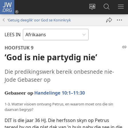
JW.ORG
Meld
aan
Verander
Soek
VE
(maak
taal
op
KIE
‘Getuig deeglik’ oor God se Koninkryk
nuwe
van
JW.ORG
venster
webwerf
LEES IN
oop)
HOOFSTUK 9
‘God is nie partydig nie’
Die predikingswerk bereik onbesnede nie-
Jode Gebaseer op
Handelinge 10:1–11:30
Gebaseer op
1-3. Watter visioen ontvang Petrus, en waarom moet ons die sin
daarvan begryp?
DIT is die jaar 36 HJ. Die herfsson skyn op Petrus
terwyl hy op die plat dak van ’n huis naby die see in die