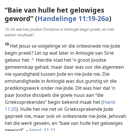
“Baie van hulle het gelowiges
geword” (
Handelinge 11:19-26a
)
19. Vir wie het Joodse Christene in Antiogië begin preek, en met
watter resultaat?
19
Het Jesus se volgelinge vir die onbesnede nie-Jode
begin preek? Let op wat later in Antiogië van Sirië
gebeur het.
Hierdie stad het ’n groot Joodse
d
gemeenskap gehad, maar daar was oor die algemeen
nie vyandigheid tussen Jode en nie-Jode nie. Die
omstandighede in Antiogië was dus gunstig vir die
predikingswerk onder nie-Jode. Dit was hier dat ’n
paar Joodse dissipels die goeie nuus aan “die
Griekssprekendes” begin bekend maak het (
Hand.
11:20
). Hulle het nie net vir Griekssprekende Jode
gepreek nie, maar ook vir onbesnede nie-Jode. Jehovah
het die werk geseën, en “baie van hulle het gelowiges
geword”. –
Hand. 11:21
.