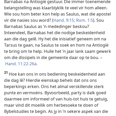
Barnabas na Antiogië gestuur. Die immer toenemende
belangstelling was klaarblyklik te veel vir hom alleen.
Wie sou hom beter kon help as Saulus, wat die apostel
vir die nasies sou word? (
Hand. 9:15;
Rom. 1:5
). Sou
Barnabas Saulus as ’n mededinger beskou?
Inteendeel, Barnabas het die nodige beskeidenheid
aan die dag gelê. Hy het die inisiatief geneem om na
Tarsus te gaan, na Saulus te soek en hom na Antiogië
te bring om te help. Hulle het ’n jaar lank saam gewerk
om die dissipels in die gemeente daar op te bou. –
Hand. 11:22-26a
.
21
Hoe kan ons in ons bediening beskeidenheid aan
die dag lê? Hierdie eienskap behels dat ons ons
beperkings erken. Ons het almal verskillende sterk
punte en vermoëns. Byvoorbeeld, party is dalk goed
daarmee om informeel of van huis-tot huis te getuig,
maar vind dit moeilik om herbesoeke te doen of
Bybelstudies te begin. As jy in ’n sekere aspek van die