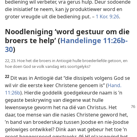
bediening wil verbeter, vra gerus hulp. Deur sodoende
die inisiatief te neem, kan jy produktiewer word en
groter vreugde uit die bediening put. –
1 Kor. 9:26
.
Noodleniging ‘word gestuur om die
broers te help’ (
Handelinge 11:26b-
30
)
22, 23. Hoe het die broers in Antiogië hulle broederliefde getoon, en
hoe doen God se volk vandag iets soortgelyks?
22
Dit was in Antiogië dat “die dissipels volgens God se
wil vir die eerste keer Christene genoem is” (
Hand.
11:26b
). Hierdie goddelik goedgekeurde naam is ’n
gepaste beskrywing van diegene wat hulle
lewenswyse gevorm
het na dié van Christus. Het
daar, toe mense van die nasies Christene geword het,
’n band van broederskap tussen Joodse en nie-Joodse
gelowiges ontwikkel? Dink aan wat gebeur het toe ’n
groot hongersnood omstreeks 46 HJ plaasgevind het.