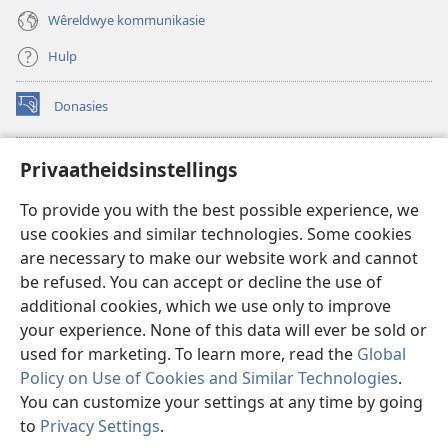
Wêreldwye kommunikasie
Hulp
Donasies
(maak
nuwe
venster
Wagtoring – AANLYN BIBLIOTEEK
Privaatheidsinstellings
(maak
oop)
nuwe
®
JW Hub
To provide you with the best possible experience, we
venster
(maak
oop)
use cookies and similar technologies. Some cookies
nuwe
®
JW Library
venster
are necessary to make our website work and cannot
oop)
be refused. You can accept or decline the use of
Watchtower Library
additional cookies, which we use only to improve
your experience. None of this data will ever be sold or
used for marketing. To learn more, read the
Global
Policy on Use of Cookies and Similar Technologies
.
Copyright
© 2026 Watch Tower Bible and Tract Society of Pennsylvania.
You can customize your settings at any time by going
GEBRUIKSVOORWAARDES
|
PRIVAATHEIDSBELEID
|
to
Privacy Settings
.
W
PRIVAATHEIDSINSTELLINGS