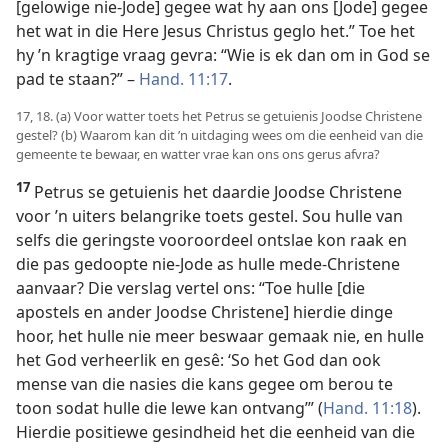
[gelowige nie-Jode] gegee wat hy aan ons [Jode] gegee
het wat in die Here Jesus Christus geglo het.” Toe het
hy ’n kragtige vraag gevra: “Wie is ek dan om in God se
pad te staan?” –
Hand. 11:17
.
17, 18. (a) Voor watter toets het Petrus se getuienis Joodse Christene
gestel? (b) Waarom kan dit ’n uitdaging wees om die eenheid van die
gemeente te bewaar, en watter vrae kan ons ons gerus afvra?
17
Petrus se getuienis het daardie Joodse Christene
voor ’n uiters belangrike toets gestel. Sou hulle van
selfs die geringste vooroordeel ontslae kon raak en
die pas gedoopte nie-Jode as hulle mede-Christene
aanvaar? Die verslag vertel ons: “Toe hulle [die
apostels en ander Joodse Christene] hierdie dinge
hoor, het hulle nie meer beswaar gemaak nie, en hulle
het God verheerlik en gesê: ‘So het God dan ook
mense van die nasies die kans gegee om berou te
toon sodat hulle die lewe kan ontvang’” (
Hand. 11:18
).
Hierdie positiewe gesindheid het die eenheid van die