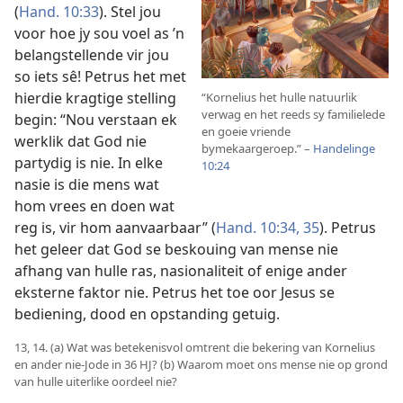
(
Hand. 10:33
). Stel jou
voor hoe jy sou voel as ’n
belangstellende vir jou
so iets sê! Petrus het met
hierdie kragtige stelling
“Kornelius het hulle natuurlik
verwag en het reeds sy familielede
begin: “Nou verstaan ek
en goeie vriende
werklik dat God nie
bymekaargeroep.” –
Handelinge
partydig is nie. In elke
10:24
nasie is die mens wat
hom vrees en doen wat
reg is, vir hom aanvaarbaar” (
Hand. 10:34, 35
). Petrus
het geleer dat God se beskouing van mense nie
afhang van hulle ras, nasionaliteit of enige ander
eksterne faktor nie. Petrus het toe oor Jesus se
bediening, dood en opstanding getuig.
13, 14. (a) Wat was betekenisvol omtrent die bekering van Kornelius
en ander nie-Jode in 36 HJ? (b) Waarom moet ons mense nie op grond
van hulle uiterlike oordeel nie?