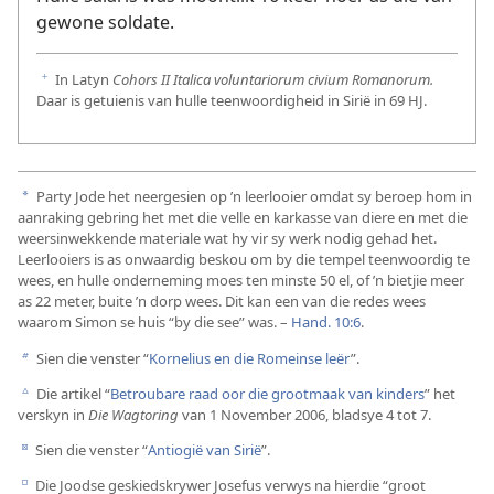
gewone soldate.
In Latyn
Cohors II Italica voluntariorum civium Romanorum.
f
Daar is getuienis van hulle teenwoordigheid in Sirië in 69 HJ.
Party Jode het neergesien op ’n leerlooier omdat sy beroep hom in
a
aanraking gebring het met die velle en karkasse van diere en met die
weersinwekkende materiale wat hy vir sy werk nodig gehad het.
Leerlooiers is as onwaardig beskou om by die tempel teenwoordig te
wees, en hulle onderneming moes ten minste 50 el, of ’n bietjie meer
as 22 meter, buite ’n dorp wees. Dit kan een van die redes wees
waarom Simon se huis “by die see” was. –
Hand. 10:6
.
Sien die venster “
Kornelius en die Romeinse leër
”.
b
Die artikel “
Betroubare raad oor die grootmaak van kinders
” het
c
verskyn in
Die Wagtoring
van 1 November 2006, bladsye 4 tot 7.
Sien die venster “
Antiogië van Sirië
”.
d
Die Joodse geskiedskrywer Josefus verwys na hierdie “groot
e