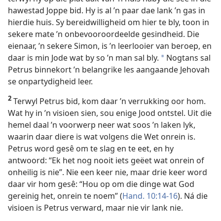
hawestad Joppe bid. Hy is al ’n paar dae lank ’n gas in
hierdie huis. Sy bereidwilligheid om hier te bly, toon in
sekere mate ’n onbevooroordeelde gesindheid. Die
eienaar, ’n sekere Simon, is ’n leerlooier van beroep, en
daar is min Jode wat by so ’n man sal bly.
Nogtans sal
a
Petrus binnekort ’n belangrike les aangaande Jehovah
se onpartydigheid leer.
2
Terwyl Petrus bid, kom daar ’n verrukking oor hom.
Wat hy in ’n visioen sien, sou enige Jood ontstel. Uit die
hemel daal ’n voorwerp neer wat soos ’n laken lyk,
waarin daar diere is wat volgens die Wet onrein is.
Petrus word gesê om te slag en te eet, en hy
antwoord: “Ek het nog nooit iets geëet wat onrein of
onheilig is nie”. Nie een keer nie, maar drie keer word
daar vir hom gesê: “Hou op om die dinge wat God
gereinig het, onrein te noem” (
Hand. 10:14-16
). Ná die
visioen is Petrus verward, maar nie vir lank nie.