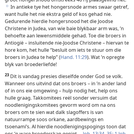
In antieke tye het hongersnode armes swaar getref,
e
want hulle het nie ekstra geld of kos gehad nie.
Gedurende hierdie hongersnood het die Joodse
Christene in Judea, van wie baie blykbaar arm was, ’n
behoefte aan lewensmiddele gehad. Toe die broers in
Antiogië – insluitende nie-Joodse Christene – hiervan te
hore kom, het hulle “besluit om iets te stuur om die
broers in Judea te help” (
Hand. 11:29
). Wat ’n opregte
blyk van broederliefde!
23
Dit is vandag presies dieselfde onder God se volk.
Wanneer ons uitvind dat ons broers – in ’n ander land
of in ons eie omgewing – hulp nodig het, help ons
hulle graag. Takkomitees reël sonder versuim dat
noodlenigingskomitees gevorm word om na ons
broers om te sien wat dalk slagoffers is van
natuurrampe soos orkane, aardbewings en
tsoenami’s. Al hierdie noodlenigingspogings toon dat
ons ’n ware broederskap geniet. –
Joh. 13:34, 35;
1 Joh.