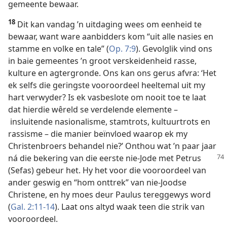
gemeente bewaar.
18
Dit kan vandag ’n uitdaging wees om eenheid te
bewaar, want ware aanbidders kom “uit alle nasies en
stamme en volke en tale” (
Op. 7:9
). Gevolglik vind ons
in baie gemeentes ’n groot verskeidenheid rasse,
kulture en agtergronde. Ons kan ons gerus afvra: ‘Het
ek selfs die geringste vooroordeel heeltemal uit my
hart verwyder? Is ek vasbeslote om nooit toe te laat
dat hierdie wêreld se verdelende elemente –
insluitende nasionalisme, stamtrots, kultuurtrots en
rassisme – die manier beïnvloed waarop ek my
Christenbroers behandel nie?’ Onthou wat ’n paar jaar
ná die bekering
van die eerste nie-Jode met Petrus
(Sefas) gebeur het. Hy het voor die vooroordeel van
ander geswig en “hom onttrek” van nie-Joodse
Christene, en hy moes deur Paulus tereggewys word
(
Gal. 2:11-14
). Laat ons altyd waak teen die strik van
vooroordeel.