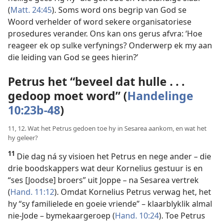
(
Matt. 24:45
). Soms word ons begrip van God se
Woord verhelder of word sekere organisatoriese
prosedures verander. Ons kan ons gerus afvra: ‘Hoe
reageer ek op sulke verfynings? Onderwerp ek my aan
die leiding van God se gees hierin?’
Petrus het “beveel dat hulle . . .
gedoop moet word” (
Handelinge
10:23b-48
)
11, 12. Wat het Petrus gedoen toe hy in Sesarea aankom, en wat het
hy geleer?
11
Die dag ná sy visioen het Petrus en nege ander – die
drie boodskappers wat deur Kornelius gestuur is en
“ses [Joodse] broers” uit Joppe – na Sesarea vertrek
(
Hand. 11:12
). Omdat Kornelius Petrus verwag het, het
hy “sy familielede en goeie vriende” – klaarblyklik almal
nie-Jode – bymekaargeroep (
Hand. 10:24
). Toe Petrus