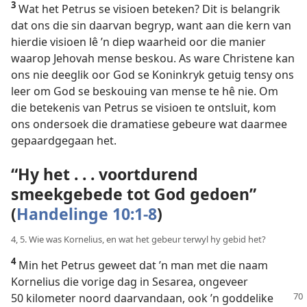
3
Wat het Petrus se visioen beteken? Dit is belangrik
dat ons die sin daarvan begryp, want aan die kern van
hierdie visioen lê ’n diep waarheid oor die manier
waarop Jehovah mense beskou. As ware Christene kan
ons nie deeglik oor God se Koninkryk getuig tensy ons
leer om God se beskouing van mense te hê nie. Om
die betekenis van Petrus se visioen te ontsluit, kom
ons ondersoek die dramatiese gebeure wat daarmee
gepaardgegaan het.
“Hy het . . . voortdurend
smeekgebede tot God gedoen”
(
Handelinge 10:1-8
)
4, 5. Wie was Kornelius, en wat het gebeur terwyl hy gebid het?
4
Min het Petrus geweet dat ’n man met die naam
Kornelius die vorige dag in Sesarea, ongeveer
50 kilometer noord daarvandaan, ook ’n
goddelike