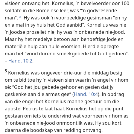
visioen ontvang het. Kornelius, ’n bevelvoerder oor 100
soldate in die Romeinse leër, was “’n godvresende
man”.
Hy was ook ’n voorbeeldige gesinsman “en hy
b
en almal in sy huis het God aanbid”. Kornelius was nie
’n Joodse proseliet nie; hy was ’n onbesnede nie-Jood.
Maar hy het medelye betoon aan behoeftige Jode en
materiële hulp aan hulle voorsien. Hierdie opregte
man het “voortdurend smeekgebede tot God gedoen”.
–
Hand. 10:2
.
5
Kornelius was ongeveer drie-uur die middag besig
om te bid toe hy ’n visioen sien waarin ’n engel vir hom
sê: “God het jou gebede gehoor en gesien dat jy
geskenke aan die armes gee” (
Hand. 10:4
). In opdrag
van die engel het Kornelius manne gestuur om die
apostel Petrus te laat haal. Kornelius het op die punt
gestaan om iets te ondervind wat voorheen vir hom as
’n onbesnede nie-Jood onmoontlik was. Hy sou kort
daarna die boodskap van redding ontvang.