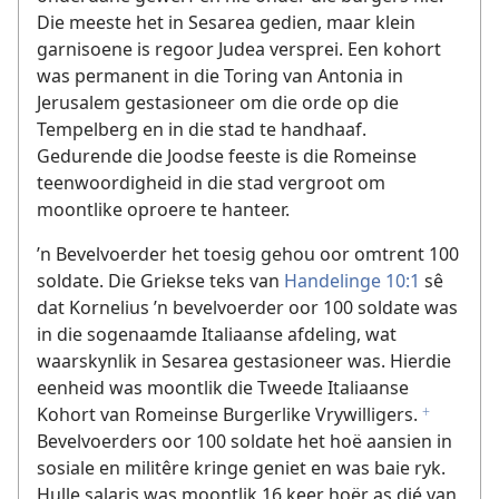
Die meeste het in Sesarea gedien, maar klein
garnisoene is regoor Judea versprei. Een kohort
was permanent in die Toring van Antonia in
Jerusalem gestasioneer om die orde op die
Tempelberg en in die stad te handhaaf.
Gedurende die Joodse feeste is die Romeinse
teenwoordigheid in die stad vergroot om
moontlike oproere te hanteer.
’n Bevelvoerder het toesig gehou oor omtrent 100
soldate. Die Griekse teks van
Handelinge 10:1
sê
dat Kornelius ’n bevelvoerder oor 100 soldate was
in die sogenaamde Italiaanse afdeling, wat
waarskynlik in Sesarea gestasioneer was. Hierdie
eenheid was moontlik die Tweede Italiaanse
Kohort van Romeinse Burgerlike Vrywilligers.
f
Bevelvoerders oor 100 soldate het hoë aansien in
sosiale en militêre kringe geniet en was baie ryk.
Hulle salaris was moontlik 16 keer hoër as dié van