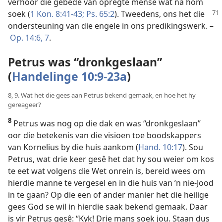
verhoor die gebede van opregte mense wat na hom
soek (
1 Kon. 8:41-43;
Ps. 65:2
).
Tweedens, ons het die
ondersteuning van die engele in ons predikingswerk. –
Op. 14:6, 7
.
Petrus was “dronkgeslaan”
(
Handelinge 10:9-23a
)
8, 9. Wat het die gees aan Petrus bekend gemaak, en hoe het hy
gereageer?
8
Petrus was nog op die dak en was “dronkgeslaan”
oor die betekenis van die visioen toe boodskappers
van Kornelius by die huis aankom (
Hand. 10:17
). Sou
Petrus, wat drie keer gesê het dat hy sou weier om kos
te eet wat volgens die Wet onrein is, bereid wees om
hierdie manne te vergesel en in die huis van ’n nie-Jood
in te gaan? Op die een of ander manier het die heilige
gees God se wil in hierdie saak bekend gemaak. Daar
is vir Petrus gesê: “Kyk! Drie mans soek jou. Staan dus