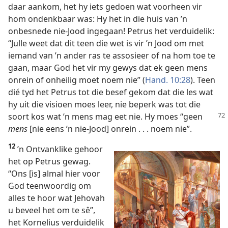
daar aankom, het hy iets gedoen wat voorheen vir
hom ondenkbaar was: Hy het in die huis van ’n
onbesnede nie-Jood ingegaan! Petrus het verduidelik:
“Julle weet dat dit teen die wet is vir ’n Jood om met
iemand van ’n ander ras te assosieer of na hom toe te
gaan, maar God het vir my gewys dat ek geen mens
onrein of onheilig moet noem nie” (
Hand. 10:28
). Teen
dié tyd het Petrus tot die besef gekom dat die les wat
hy uit die visioen moes leer, nie beperk was tot die
soort kos wat ’n
mens mag eet nie. Hy moes “geen
mens
[nie eens ’n nie-Jood] onrein . . . noem nie”.
12
’n Ontvanklike gehoor
het op Petrus gewag.
“Ons [is] almal hier voor
God teenwoordig om
alles te hoor wat Jehovah
u beveel het om te sê”,
het Kornelius verduidelik