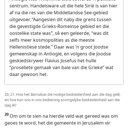
sentrum. Handelsware uit die hele Sirië is van hier
af na die res van die Middellandse See-gebied
uitgevoer. “Aangesien dit naby die grens tussen
die gevestigde Grieks-Romeinse gebied en die
oostelike state was”, sê een geleerde, “was dit
selfs meer kosmopolities as die meeste
Hellenistiese stede.” Daar was ’n groot Joodse
gemeenskap in Antiogië, en volgens die Joodse
geskiedskrywer Flavius Josefus het hulle
“proseliete gemaak van baie van die Grieke” wat
daar gewoon het.
20, 21. Hoe het Barnabas die nodige beskeidenheid aan die dag gelê,
en hoe kan ons in ons bediening soortgelyke beskeidenheid aan die
dag lê?
20
Om om te sien na hierdie veld wat gereed was om
geoes te word, het die gemeente in Jerusalem vir