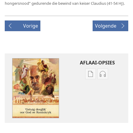
hongersnood” gedurende die bewind van keiser Claudius (41-54 HJ).
Vorige
Volgende
AFLAAI-OPSIES
Aflaai-
Aflaai-
opsies
opsies
vir
vir
publikasies
oudio-
‘Getuig
opnames
deeglik’
‘Getuig
oor
deeglik’
God
oor