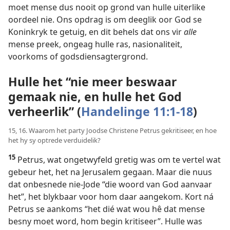
moet mense dus nooit op grond van hulle uiterlike
oordeel nie. Ons opdrag is om deeglik oor God se
Koninkryk te getuig, en dit behels dat ons vir
alle
mense preek, ongeag hulle ras, nasionaliteit,
voorkoms of godsdiensagtergrond.
Hulle het “nie meer beswaar
gemaak nie, en hulle het God
verheerlik” (
Handelinge 11:1-18
)
15, 16. Waarom het party Joodse Christene Petrus gekritiseer, en hoe
het hy sy optrede verduidelik?
15
Petrus, wat ongetwyfeld gretig was om te vertel wat
gebeur het, het na Jerusalem gegaan. Maar die nuus
dat onbesnede nie-Jode “die woord van God aanvaar
het”, het blykbaar voor hom daar aangekom. Kort ná
Petrus se aankoms “het dié wat wou hê dat mense
besny moet word, hom begin kritiseer”. Hulle was