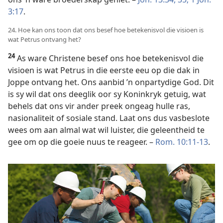
3:17
.
24. Hoe kan ons toon dat ons besef hoe betekenisvol die visioen is
wat Petrus ontvang het?
24
As ware Christene besef ons hoe betekenisvol die
visioen is wat Petrus in die eerste eeu op die dak in
Joppe ontvang het. Ons aanbid ’n onpartydige God. Dit
is sy wil dat ons deeglik oor sy Koninkryk getuig, wat
behels dat ons vir ander preek ongeag hulle ras,
nasionaliteit of sosiale stand. Laat ons dus vasbeslote
wees om aan almal wat wil luister, die geleentheid te
gee om op die goeie nuus te reageer. –
Rom. 10:11-13
.