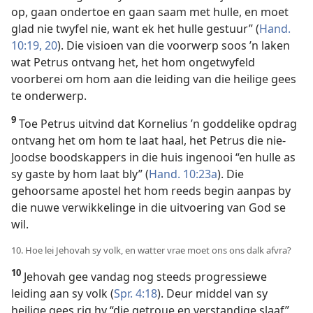
op, gaan ondertoe en gaan saam met hulle, en moet
glad nie twyfel nie, want ek het hulle gestuur” (
Hand.
10:19, 20
). Die visioen van die voorwerp soos ’n laken
wat Petrus ontvang het, het hom ongetwyfeld
voorberei om hom aan die leiding van die heilige gees
te onderwerp.
9
Toe Petrus uitvind dat Kornelius ’n goddelike opdrag
ontvang het om hom te laat haal, het Petrus die nie-
Joodse boodskappers in die huis ingenooi “en hulle as
sy gaste by hom laat bly” (
Hand. 10:23a
). Die
gehoorsame apostel het hom reeds begin aanpas by
die nuwe verwikkelinge in die uitvoering van God se
wil.
10. Hoe lei Jehovah sy volk, en watter vrae moet ons ons dalk afvra?
10
Jehovah gee vandag nog steeds progressiewe
leiding aan sy volk (
Spr. 4:18
). Deur middel van sy
heilige gees rig hy “die getroue en verstandige slaaf”