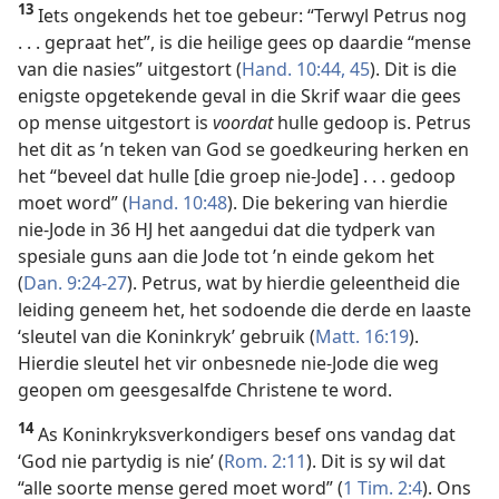
13
Iets ongekends het toe gebeur: “Terwyl Petrus nog
. . . gepraat het”, is die heilige gees op daardie “mense
van die nasies” uitgestort (
Hand. 10:44, 45
). Dit is die
enigste opgetekende geval in die Skrif waar die gees
op mense uitgestort is
voordat
hulle gedoop is. Petrus
het dit as ’n teken van God se goedkeuring herken en
het “beveel dat hulle [die groep nie-Jode] . . . gedoop
moet word” (
Hand. 10:48
). Die bekering van hierdie
nie-Jode in 36 HJ het aangedui dat die tydperk van
spesiale guns aan die Jode tot ’n einde gekom het
(
Dan. 9:24-27
). Petrus, wat by hierdie geleentheid die
leiding geneem het, het sodoende die derde en laaste
‘sleutel van die Koninkryk’ gebruik (
Matt. 16:19
).
Hierdie sleutel het vir onbesnede nie-Jode die weg
geopen om geesgesalfde Christene te word.
14
As Koninkryksverkondigers besef ons vandag dat
‘God nie partydig is nie’ (
Rom. 2:11
). Dit is sy wil dat
“alle soorte mense gered moet word” (
1 Tim. 2:4
). Ons