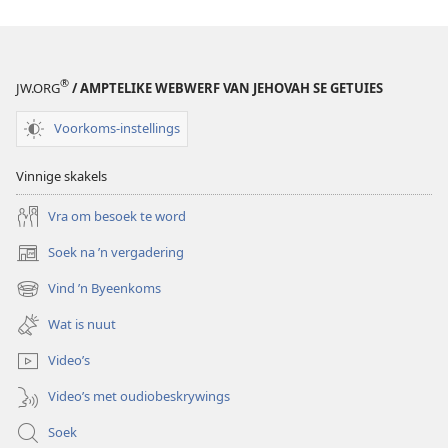
se
God
Koninkryk
se
Koninkryk
®
JW.ORG
/ AMPTELIKE WEBWERF VAN JEHOVAH SE GETUIES
Voorkoms-instellings
Vinnige skakels
Vra om besoek te word
Soek na ’n vergadering
(maak
nuwe
Vind ’n Byeenkoms
(maak
venster
nuwe
oop)
Wat is nuut
venster
oop)
Video’s
Video’s met oudiobeskrywings
Soek