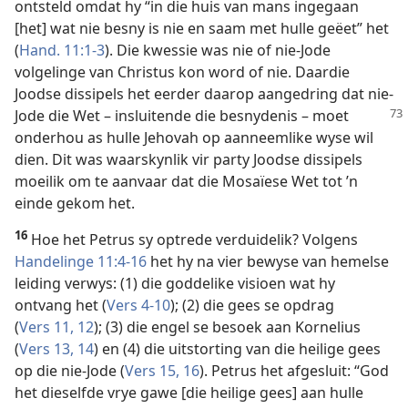
ontsteld omdat hy “in die huis van mans ingegaan
[het] wat nie besny is nie en saam met hulle geëet” het
(
Hand. 11:1-3
). Die kwessie was nie of nie-Jode
volgelinge van Christus kon word of nie. Daardie
Joodse dissipels het eerder daarop aangedring dat nie-
Jode die Wet
– insluitende die besnydenis – moet
onderhou as hulle Jehovah op aanneemlike wyse wil
dien. Dit was waarskynlik vir party Joodse dissipels
moeilik om te aanvaar dat die Mosaïese Wet tot ’n
einde gekom het.
16
Hoe het Petrus sy optrede verduidelik? Volgens
Handelinge 11:4-16
het hy na vier bewyse van hemelse
leiding verwys: (1) die goddelike visioen wat hy
ontvang het (
Vers 4-10
); (2) die gees se opdrag
(
Vers 11, 12
); (3) die engel se besoek aan Kornelius
(
Vers 13, 14
) en (4) die uitstorting van die heilige gees
op die nie-Jode (
Vers 15, 16
). Petrus het afgesluit: “God
het dieselfde vrye gawe [die heilige gees] aan hulle