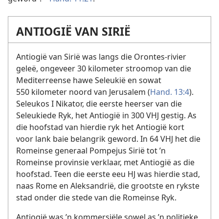
ANTIOGIË VAN SIRIË
Antiogië van Sirië was langs die Orontes-rivier
geleë, ongeveer 30 kilometer stroomop van die
Mediterreense hawe Seleukië en sowat
550 kilometer noord van Jerusalem (
Hand. 13:4
).
Seleukos I Nikator, die eerste heerser van die
Seleukiede Ryk, het Antiogië in 300 VHJ gestig. As
die hoofstad van hierdie ryk het Antiogië kort
voor lank baie belangrik geword. In 64 VHJ het die
Romeinse generaal Pompejus Sirië tot ’n
Romeinse provinsie verklaar, met Antiogië as die
hoofstad. Teen die eerste eeu HJ was hierdie stad,
naas Rome en Aleksandrië, die grootste en rykste
stad onder die stede van die Romeinse Ryk.
Antiogië was ’n kommersiële sowel as ’n politieke