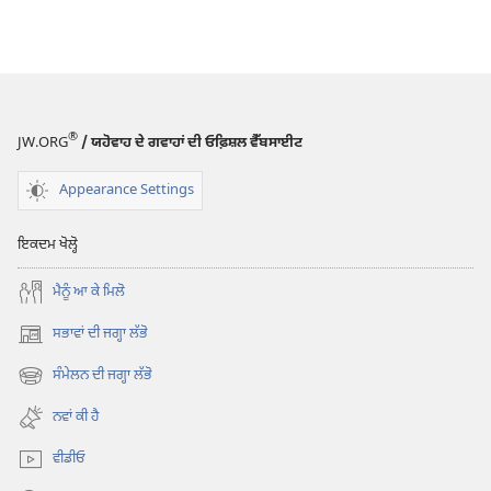
®
JW.ORG
/ ਯਹੋਵਾਹ ਦੇ ਗਵਾਹਾਂ ਦੀ ਓਫ਼ਿਸ਼ਲ ਵੈੱਬਸਾਈਟ
Appearance Settings
ਇਕਦਮ ਖੋਲ੍ਹੋ
ਮੈਨੂੰ ਆ ਕੇ ਮਿਲੋ
ਸਭਾਵਾਂ ਦੀ ਜਗ੍ਹਾ ਲੱਭੋ
(opens
new
ਸੰਮੇਲਨ ਦੀ ਜਗ੍ਹਾ ਲੱਭੋ
(opens
window)
new
ਨਵਾਂ ਕੀ ਹੈ
window)
ਵੀਡੀਓ