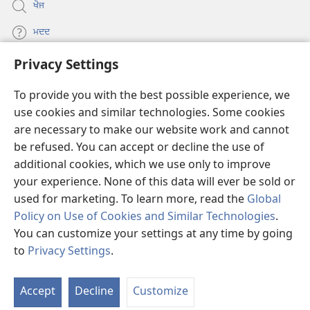
ਖੋਜ
ਮਦਦ
Privacy Settings
ਦਾਨ
(opens
new
To provide you with the best possible experience, we
window)
Watchtower ONLINE LIBRARY™
use cookies and similar technologies. Some cookies
(opens
are necessary to make our website work and cannot
new
®
JW Hub
window)
be refused. You can accept or decline the use of
(opens
new
additional cookies, which we use only to improve
®
JW Library
window)
your experience. None of this data will ever be sold or
used for marketing. To learn more, read the
Global
Policy on Use of Cookies and Similar Technologies
.
You can customize your settings at any time by going
Copyright
© 2026 Watch Tower Bible and Tract Society of Pennsylvania.
to
Privacy Settings
.
ਵਰਤੋਂ ਦੀਆਂ ਸ਼ਰਤਾਂ
|
ਪ੍ਰਾਈਵੇਸੀ ਪਾਲਸੀ
|
PRIVACY SETTINGS
Accept
Decline
Customize