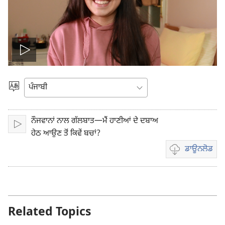
ਵੀਡੀਓ
ਚਲਾਓ
ਭਾਸ਼ਾ
ਚੁਣੋ
ਨੌਜਵਾਨਾਂ ਨਾਲ ਗੱਲਬਾਤ—ਮੈਂ ਹਾਣੀਆਂ ਦੇ ਦਬਾਅ
ਚਲਾਓ
ਹੇਠ ਆਉਣ ਤੋਂ ਕਿਵੇਂ ਬਚਾਂ?
ਡਾਊਨਲੋਡ
ਵੀਡੀਓ
ਰਿਕਾਰਡਿੰਗ
ਲਈ
ਡਾਊਨਲੋਡ
ਆਪਸ਼ਨ
Related Topics