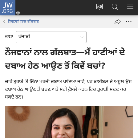
JW.ORG
ਲਾਗ-
ਸਾਈਟ
JW.ORG
ਮੈਨ
ਇਨ
ਦੀ
ʼਤੇ
ਦਿਖ
(opens
ਨੌਜਵਾਨਾਂ ਨਾਲ ਗੱਲਬਾਤ
ਭਾਸ਼ਾ
ਖੋਜ
new
ਬਦਲੋ
ਕਰੋ
window)
ਭਾਸ਼ਾ
ਨੌਜਵਾਨਾਂ ਨਾਲ ਗੱਲਬਾਤ​—ਮੈਂ ਹਾਣੀਆਂ ਦੇ
ਦਬਾਅ ਹੇਠ ਆਉਣ ਤੋਂ ਕਿਵੇਂ ਬਚਾਂ?
ਚਾਹੇ ਤੁਹਾਡੇ ʼਤੇ ਜਿੰਨਾ ਮਰਜ਼ੀ ਦਬਾਅ ਪਾਇਆ ਜਾਵੇ, ਪਰ ਬਾਈਬਲ ਦੇ ਅਸੂਲ ਉਸ
ਦਬਾਅ ਹੇਠ ਆਉਣ ਤੋਂ ਬਚਣ ਅਤੇ ਸਹੀ ਫ਼ੈਸਲੇ ਕਰਨ ਵਿਚ ਤੁਹਾਡੀ ਮਦਦ ਕਰ
ਸਕਦੇ ਹਨ।