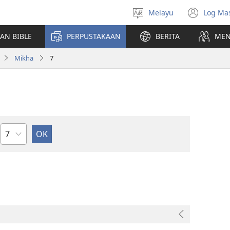
Melayu
Log Ma
Pilih
(me
Bahasa
teti
AN BIBLE
PERPUSTAKAAN
BERITA
MEN
baha
Mikha
7
Bab