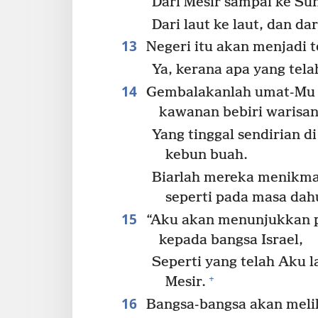
Dari Mesir sampai ke Sun
Dari laut ke laut, dan d
13
Negeri itu akan menjadi 
Ya, kerana apa yang tel
14
Gembalakanlah umat-Mu 
kawanan bebiri warisa
Yang tinggal sendirian d
kebun buah.
Biarlah mereka menikma
seperti pada masa dah
15
“Aku akan menunjukkan p
kepada bangsa Israel,
Seperti yang telah Aku 
+
Mesir.
16
Bangsa-bangsa akan meli