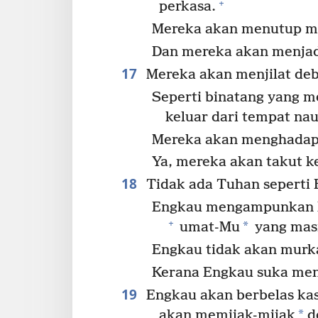
+
perkasa.
Mereka akan menutup mu
Dan mereka akan menjad
17
Mereka akan menjilat debu
Seperti binatang yang m
keluar dari tempat na
Mereka akan menghadap
Ya, mereka akan takut k
18
Tidak ada Tuhan seperti 
Engkau mengampunkan k
+
*
umat-Mu
yang masi
Engkau tidak akan murk
Kerana Engkau suka men
19
Engkau akan berbelas kas
*
akan memijak-mijak
d