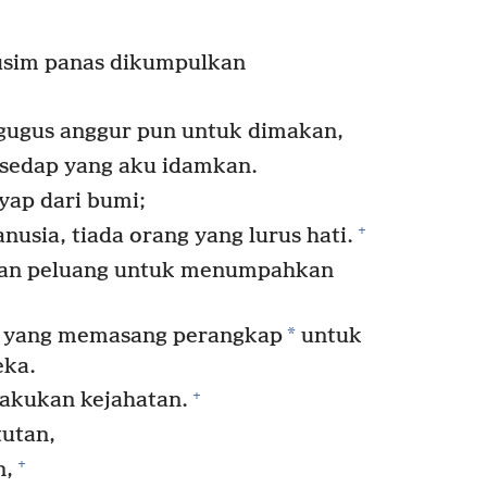
usim panas dikumpulkan
gugus anggur pun untuk dimakan,
 sedap yang aku idamkan.
yap dari bumi;
+
usia, tiada orang yang lurus hati.
an peluang untuk menumpahkan
*
u yang memasang perangkap
untuk
eka.
+
akukan kejahatan.
utan,
+
n,