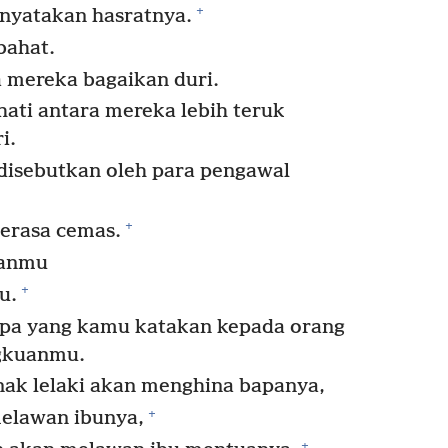
+
nyatakan hasratnya.
bahat.
 mereka bagaikan duri.
hati antara mereka lebih teruk
i.
disebutkan oleh para pengawal
+
erasa cemas.
manmu
+
u.
apa yang kamu katakan kepada orang
ngkuanmu.
nak lelaki akan menghina bapanya,
+
elawan ibunya,
+