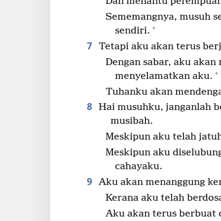
Dan menantu perempuan
Sememangnya, musuh ses
+
sendiri.
7
Tetapi aku akan terus be
Dengan sabar, aku akan
+
menyelamatkan aku.
Tuhanku akan mendenga
8
Hai musuhku, janganlah be
musibah.
Meskipun aku telah jatu
Meskipun aku diselubun
cahayaku.
9
Aku akan menanggung ke
Kerana aku telah berdos
Aku akan terus berbuat