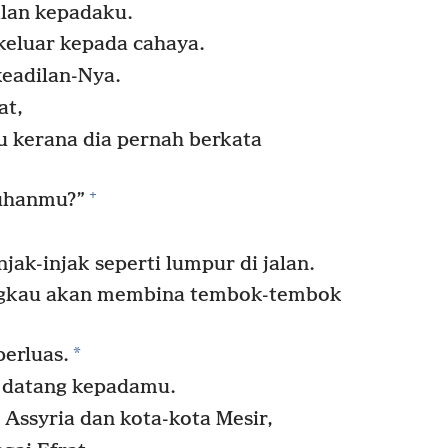
lan kepadaku.
eluar kepada cahaya.
eadilan-Nya.
at,
u kerana dia pernah berkata
+
uhanmu?”
jak-injak seperti lumpur di jalan.
ngkau akan membina tembok-tembok
*
erluas.
n datang kepadamu.
 Assyria dan kota-kota Mesir,