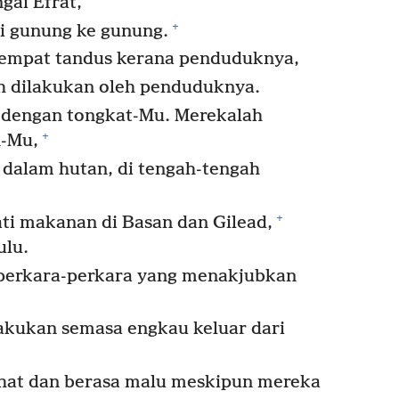
gai Efrat,
+
ari gunung ke gunung.
tempat tandus kerana penduduknya,
ah dilakukan oleh penduduknya.
dengan tongkat-Mu. Merekalah
+
n-Mu,
i dalam hutan, di tengah-tengah
+
ti makanan di Basan dan Gilead,
ulu.
erkara-perkara yang menakjubkan
lakukan semasa engkau keluar dari
hat dan berasa malu meskipun mereka