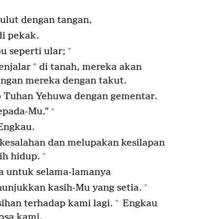
lut dengan tangan,
i pekak.
+
 seperti ular;
*
enjalar
di tanah, mereka akan
ungan mereka dengan takut.
 Tuhan Yehuwa dengan gementar.
+
epada-Mu.”
Engkau.
esalahan dan melupakan kesilapan
+
h hidup.
a untuk selama-lamanya
+
unjukkan kasih-Mu yang setia.
+
ihan terhadap kami lagi.
Engkau
osa kami,