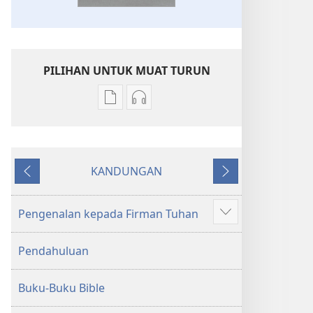
PILIHAN UNTUK MUAT TURUN
Pilihan
Pilihan
untuk
untuk
memuat
memuat
turun
turun
KANDUNGAN
bahan
audio
Sebelumnya
Seterusnya
terbitan
Kitab
Kitab
Suci
Pengenalan kepada Firman Tuhan
Tunjukkan
Suci
Terjemahan
lagi
Terjemahan
Dunia
Pendahuluan
Dunia
Baharu
Baharu
Buku-Buku Bible