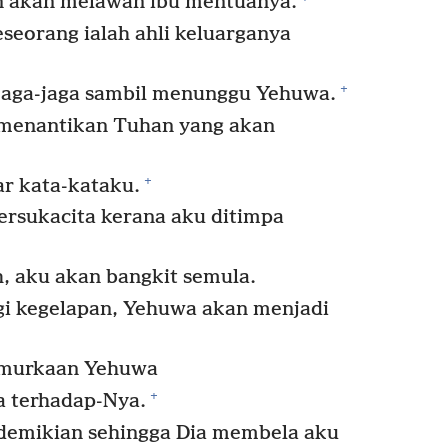
 akan melawan ibu mentuanya.
eorang ialah ahli keluarganya
+
rjaga-jaga sambil menunggu Yehuwa.
 menantikan Tuhan yang akan
+
r kata-kataku.
rsukacita kerana aku ditimpa
h, aku akan bangkit semula.
gi kegelapan, Yehuwa akan menjadi
murkaan Yehuwa
+
a terhadap-Nya.
 demikian sehingga Dia membela aku