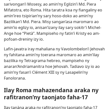
sarivongan’i Mosesy, ao amin’ny Eglizin’i Md. Piera
Mifatotra, eto Roma. Hita taratra koa ny fiangaliny eo
amin’ireo tsipirian’ny sary hoso-doko ao amin’ny
Bazilikan’i Md. Piera. Misy sangan’asa maromaro ao
amin’io eglizy io, anisan’izany ilay sary sokitr’i Michel-
Ange hoe “Pietà”. Mampiseho ny fatin’i Kristy eo am-
pofoan-dreniny izy io.
Lafin-javatra iray mahaliana ny Vavolombelon’i Jehovah
ny fahitana amin’ny toerana maromaro ao amin’ilay
bazilika ny Tetragrama hebreo, mampiseho ny
anaran’Andriamanitra hoe Jehovah. Tadiavo izy io ao
amin’ny fasan’i Clément XIII sy ny Lasapelin’ny
Fanolorana.
Ilay Roma mahazendana araka ny
rafitranon’ny taonjato faha-17
Ilay tanàna araka ny rafitranon’ny taonjato faha-17