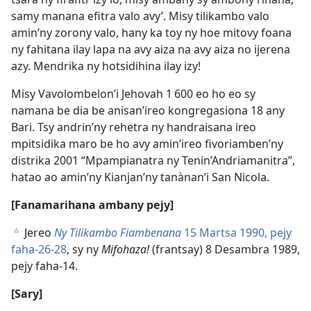
samy manana efitra valo avy’. Misy tilikambo valo
amin’ny zorony valo, hany ka toy ny hoe mitovy foana
ny fahitana ilay lapa na avy aiza na avy aiza no ijerena
azy. Mendrika ny hotsidihina ilay izy!
Misy Vavolombelon’i Jehovah 1 600 eo ho eo sy
namana be dia be anisan’ireo kongregasiona 18 any
Bari. Tsy andrin’ny rehetra ny handraisana ireo
mpitsidika maro be ho avy amin’ireo fivoriamben’ny
distrika 2001 “Mpampianatra ny Tenin’Andriamanitra”,
hatao ao amin’ny Kianjan’ny tanànan’i San Nicola.
[Fanamarihana ambany pejy]
Jereo
Ny Tilikambo Fiambenana
15 Martsa 1990, pejy
c
faha-26-28
, sy ny
Mifohaza!
(frantsay) 8 Desambra 1989,
pejy faha-14.
[Sary]