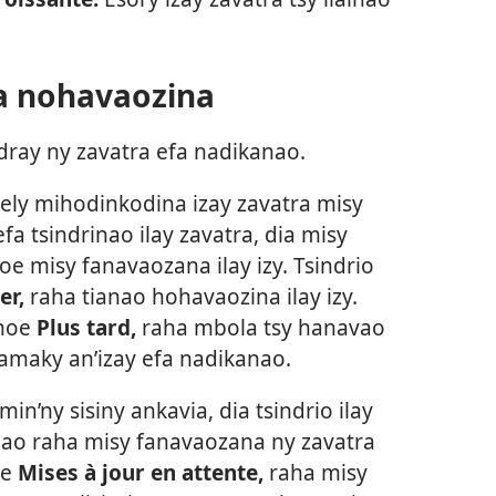
ra nohavaozina
dray ny zavatra efa nadikanao.
 kely mihodinkodina izay zavatra misy
a tsindrinao ilay zavatra, dia misy
oe misy fanavaozana ilay izy. Tsindrio
er,
raha tianao hohavaozina ilay izy.
 hoe
Plus tard,
raha mbola tsy hanavao
amaky an’izay efa nadikanao.
n’ny sisiny ankavia, dia tsindrio ilay
o raha misy fanavaozana ny zavatra
oe
Mises à jour en attente,
raha misy