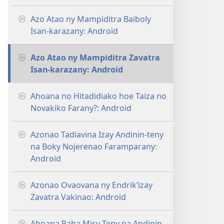
Azo Atao ny Mampiditra Baiboly
Isan-karazany: Android
Azo Atao ny Mampiditra Zavatra
Isan-karazany: Android
Ahoana no Hitadidiako hoe Taiza no
Novakiko Farany?: Android
Azonao Tadiavina Izay Andinin-teny
na Boky Nojerenao Faramparany:
Android
Azonao Ovaovana ny Endrik’izay
Zavatra Vakinao: Android
Ahoana Raha Misy Teny na Andinin-