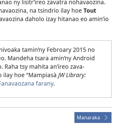
tanao ny lisitr’ireo zavatra nohavaozina.
havaozina, na tsindrio ilay hoe
Tout
vaozina daholo izay hitanao eo amin’io
nivoaka tamin’ny Febroary 2015 no
reo. Mandeha tsara amin’ny Android
o. Raha tsy mahita an’ireo zava-
eo ilay hoe “Mampiasà
JW Library:
Fanavaozana farany
.
Manaraka