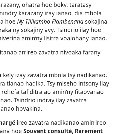
arazany, ohatra hoe boky, taratasy
nindry karazany iray ianao, dia mbola
tra hoe
Ny Tilikambo Fiambenana
sokajina
aka ny sokajiny avy. Tsindrio ilay hoe
iverina amin’ny lisitra voalohany ianao.
itanao an’ireo zavatra nivoaka farany
 kely izay zavatra mbola tsy nadikanao.
tra tianao hadika. Tsy miseho intsony ilay
 rehefa tafiditra ao amin’ny fitaovanao
nao. Tsindrio indray ilay zavatra
ianao hovakina.
hargé
ireo zavatra nadikanao amin’ireo
ovana hoe
Souvent consulté, Rarement