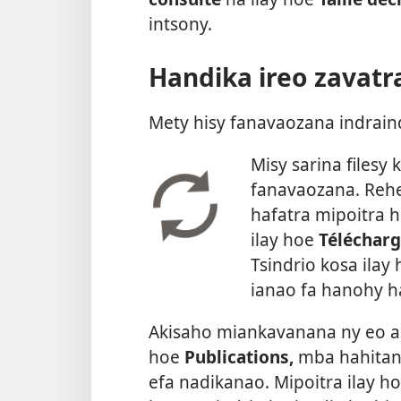
intsony.
Handika ireo zavat
Mety hisy fanavaozana indrain
Misy sarina filesy
fanavaozana. Rehef
hafatra mipoitra h
ilay hoe
Télécharg
Tsindrio kosa ilay
ianao fa hanohy h
Akisaho miankavanana ny eo ami
hoe
Publications,
mba hahitana
efa nadikanao. Mipoitra ilay h