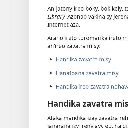
An-jatony ireo boky, bokikely,
Library.
Azonao vakina sy jerena 
Internet aza.
Araho ireto toromarika ireto
an’ireo zavatra misy:
Handika zavatra misy
Hanafoana zavatra misy
Handika ireo zavatra nohav
Handika zavatra mi
Afaka mandika izay zavatra reh
ianarana izy ireny avy eo, na di