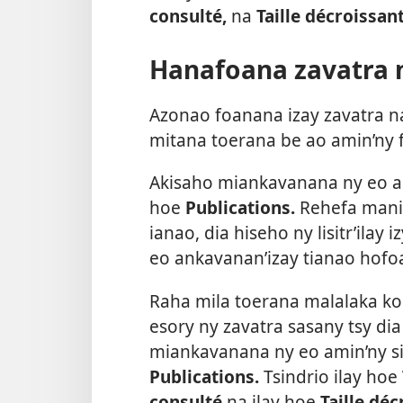
consulté,
na
Taille décroissan
Hanafoana zavatra 
Azonao foanana izay zavatra na
mitana toerana be ao amin’ny 
Akisaho miankavanana ny eo ami
hoe
Publications.
Rehefa manin
ianao, dia hiseho ny lisitr’ilay 
eo ankavanan’izay tianao hofo
Raha mila toerana malalaka ko
esory ny zavatra sasany tsy d
miankavanana ny eo amin’ny sis
Publications.
Tsindrio ilay hoe
consulté
na ilay hoe
Taille déc