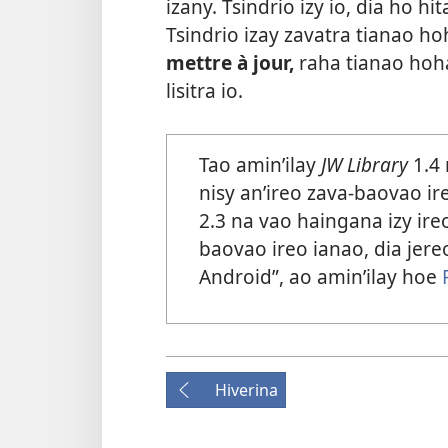
izany. Tsindrio izy io, dia ho hi
Tsindrio izay zavatra tianao ho
mettre à jour,
raha tianao hoha
lisitra io.
Tao amin’ilay
JW Library
1.4 
nisy an’ireo zava-baovao i
2.3 na vao haingana izy ire
baovao ireo ianao, dia jer
Android”, ao amin’ilay hoe
Hiverina