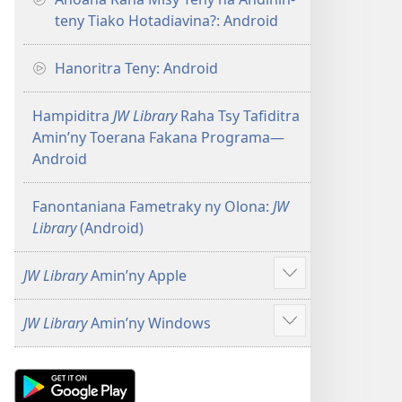
teny Tiako Hotadiavina?: Android
Hanoritra Teny: Android
Hampiditra
JW Library
Raha Tsy Tafiditra
Amin’ny Toerana Fakana Programa—
Android
Fanontaniana Fametraky ny Olona:
JW
Library
(Android)
JW Library
Amin’ny Apple
Hijery
misimisy
JW Library
Amin’ny Windows
kokoa
Hijery
misimisy
kokoa
Android
App