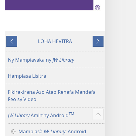
LOHA HEVITRA
Hiverina
Manaraka
Ny Mampiavaka ny
JW Library
Hampiasa Lisitra
Fikirakirana Azo Atao Rehefa Mandefa
Feo sy Video
TM
JW Library
Amin’ny Android
Hijery
misimisy
Mampiasà
JW Library:
Android
kokoa