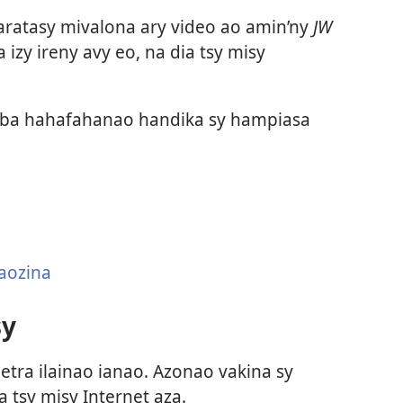
 taratasy mivalona ary video ao amin’ny
JW
izy ireny avy eo, na dia tsy misy
 mba hahafahanao handika sy hampiasa
aozina
sy
etra ilainao ianao. Azonao vakina sy
a tsy misy Internet aza.