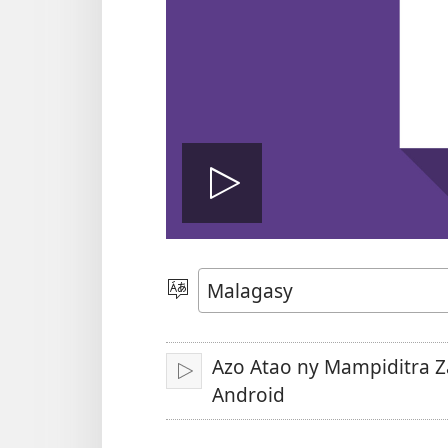
Handefa
video
Hifidy
Fiteny
Azo Atao ny Mampiditra Z
Handefa
Android