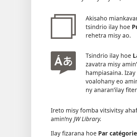
Akisaho miankavan
tsindrio ilay hoe
P
rehetra misy ao.
Tsindrio ilay hoe
L
zavatra misy amin’i
hampiasaina. Izay
voalohany eo amin’
ny anaran’ilay fite
Ireto misy fomba vitsivitsy ah
amin’ny
JW Library.
Ilay fizarana hoe
Par catégorie