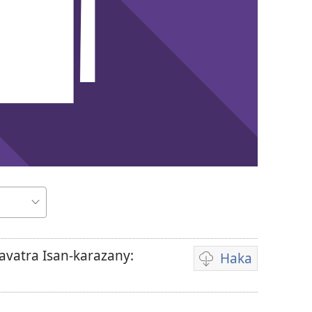
avatra Isan-karazany:
Haka
Fandikana
video