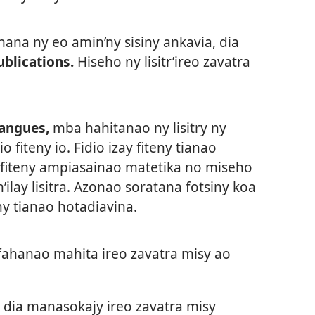
ana ny eo amin’ny sisiny ankavia, dia
ublications.
Hiseho ny lisitr’ireo zavatra
angues,
mba hahitanao ny lisitry ny
o fiteny io. Fidio izay fiteny tianao
 fiteny ampiasainao matetika no miseho
ilay lisitra. Azonao soratana fotsiny koa
ny tianao hotadiavina.
afahanao mahita ireo zavatra misy ao
dia manasokajy ireo zavatra misy