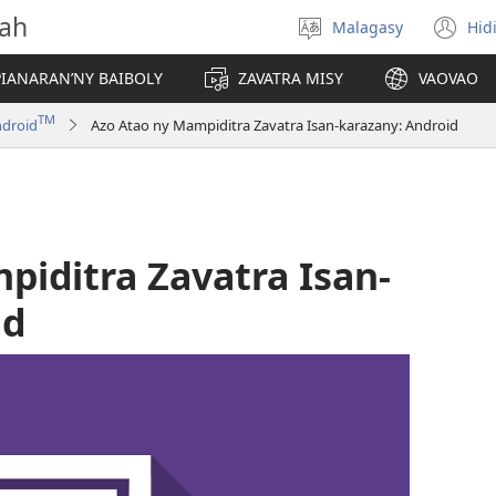
vah
Malagasy
Hid
Hifidy
(m
fiteny
ro
IANARAN’NY BAIBOLY
ZAVATRA MISY
VAOVAO
TM
droid
Azo Atao ny Mampiditra Zavatra Isan-karazany: Android
piditra Zavatra Isan-
id