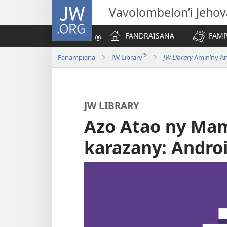
JW.ORG
Vavolombelon’i Jeho
FANDRAISANA
FAMP
®
Fanampiana
JW Library
JW Library
Amin’ny An
JW LIBRARY
Azo Atao ny Mam
karazany: Andro