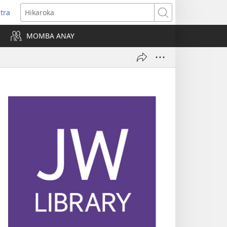
itra
anokatra
Hikaroka
hy)
MOMBA ANAY