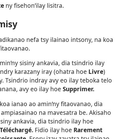
te
ny fisehon’ilay lisitra.
misy
dikanao nefa tsy ilainao intsony, na koa
fitaovanao.
n’ny sisiny ankavia, dia tsindrio ilay
dry karazany iray (ohatra hoe
Livre
)
izy. Tsindrio indray avy eo ilay teboka telo
anana, avy eo ilay hoe
Supprimer.
koa ianao ao amin’ny fitaovanao, dia
ia ampiasainao na mavesatra be. Akisaho
iny ankavia, dia tsindrio ilay hoe
Téléchargé.
Fidio ilay hoe
Rarement
roissante.
Esory izay zavatra tsy ilainao