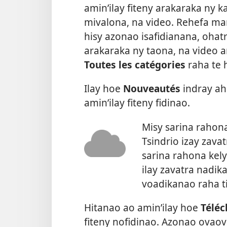
amin’ilay fiteny arakaraka ny k
mivalona, na video. Rehefa ma
hisy azonao isafidianana, oha
arakaraka ny taona, na video ar
Toutes les catégories
raha te h
Ilay hoe
Nouveautés
indray ah
amin’ilay fiteny fidinao.
Misy sarina rahona
Tsindrio izay zava
sarina rahona kely
ilay zavatra nadika
voadikanao raha t
Hitanao ao amin’ilay hoe
Téléc
fiteny nofidinao. Azonao ova