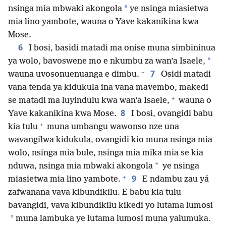
*
nsinga mia mbwaki akongola
ye nsinga miasietwa
mia lino yambote, wauna o Yave kakanikina kwa
Mose.
6
I bosi, basidi matadi ma onise muna simbininua
*
ya wolo, bavoswene mo e nkumbu za wan’a Isaele,
+
7
wauna uvosonuenuanga e dimbu.
Osidi matadi
vana tenda ya kidukula ina vana mavembo, makedi
+
se matadi ma luyindulu kwa wan’a Isaele,
wauna o
8
Yave kakanikina kwa Mose.
I bosi, ovangidi babu
+
kia tulu
muna umbangu wawonso nze una
wavangilwa kidukula, ovangidi kio muna nsinga mia
wolo, nsinga mia bule, nsinga mia mika mia se kia
*
nduwa, nsinga mia mbwaki akongola
ye nsinga
+
9
miasietwa mia lino yambote.
E ndambu zau yá
zafwanana vava kibundikilu. E babu kia tulu
bavangidi, vava kibundikilu kikedi yo lutama lumosi
*
muna lambuka ye lutama lumosi muna yalumuka.