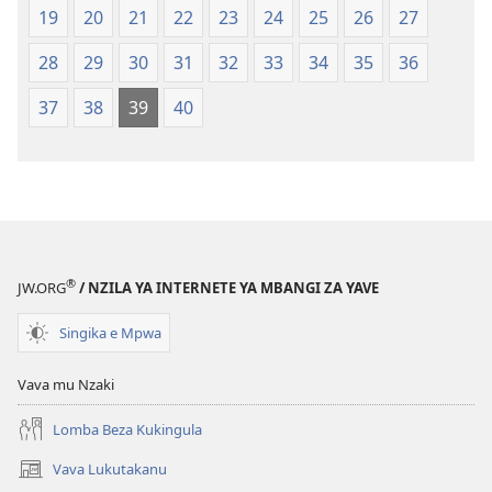
19
20
21
22
23
24
25
26
27
28
29
30
31
32
33
34
35
36
37
38
39
40
®
JW.ORG
/ NZILA YA INTERNETE YA MBANGI ZA YAVE
Singika e Mpwa
Vava mu Nzaki
Lomba Beza Kukingula
Vava Lukutakanu
(opens