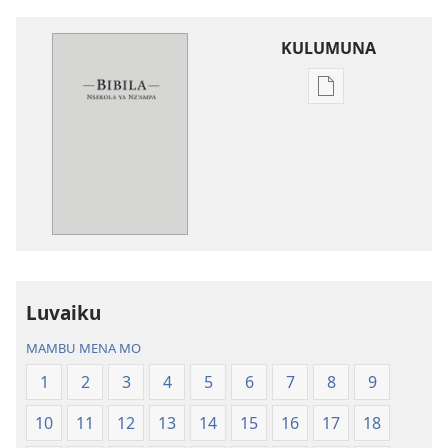
KULUMUNA
Kulumuna
nkanda
wau
mu
Bibila
—
Nsekola
ya
Nz’ampa
Luvaiku
(2019)
MAMBU MENA MO
1
2
3
4
5
6
7
8
9
10
11
12
13
14
15
16
17
18