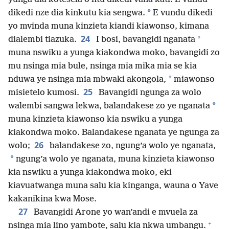
*
dikedi nze dia kinkutu kia sengwa.
E vundu dikedi
yo mvinda muna kinzieta kiandi kiawonso, kimana
24
*
dialembi tiazuka.
I bosi, bavangidi nganata
muna nswiku a yunga kiakondwa moko, bavangidi zo
mu nsinga mia bule, nsinga mia mika mia se kia
*
nduwa ye nsinga mia mbwaki akongola,
miawonso
25
misietelo kumosi.
Bavangidi ngunga za wolo
*
walembi sangwa lekwa, balandakese zo ye nganata
muna kinzieta kiawonso kia nswiku a yunga
kiakondwa moko. Balandakese nganata ye ngunga za
26
wolo;
balandakese zo, ngung’a wolo ye nganata,
*
ngung’a wolo ye nganata, muna kinzieta kiawonso
kia nswiku a yunga kiakondwa moko, eki
kiavuatwanga muna salu kia kinganga, wauna o Yave
kakanikina kwa Mose.
27
Bavangidi Arone yo wan’andi e mvuela za
+
nsinga mia lino yambote, salu kia nkwa umbangu.