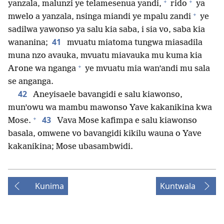
+
+
yanzala, malunzi ye telamesenua yandi,
rido
ya
+
mwelo a yanzala, nsinga miandi ye mpalu zandi
ye
sadilwa yawonso ya salu kia saba, i sia vo, saba kia
41
wananina;
mvuatu miatoma tungwa miasadila
muna nzo avauka, mvuatu miavauka mu kuma kia
+
Arone wa nganga
ye mvuatu mia wan’andi mu sala
se anganga.
42
Aneyisaele bavangidi e salu kiawonso,
mun’owu wa mambu mawonso Yave kakanikina kwa
+
43
Mose.
Vava Mose kafimpa e salu kiawonso
basala, omwene vo bavangidi kikilu wauna o Yave
kakanikina; Mose ubasambwidi.
Kunima
Kuntwala