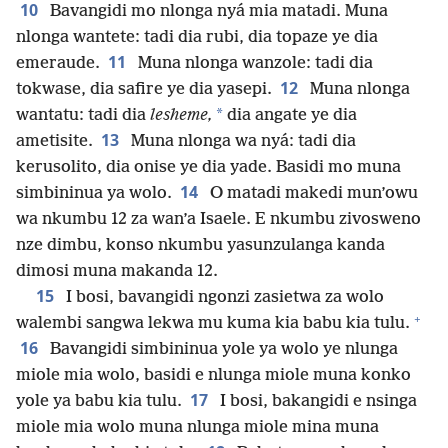
10
Bavangidi mo nlonga nyá mia matadi. Muna
nlonga wantete: tadi dia rubi, dia topaze ye dia
11
emeraude.
Muna nlonga wanzole: tadi dia
12
tokwase, dia safire ye dia yasepi.
Muna nlonga
*
wantatu: tadi dia
lesheme,
dia angate ye dia
13
ametisite.
Muna nlonga wa nyá: tadi dia
kerusolito, dia onise ye dia yade. Basidi mo muna
14
simbininua ya wolo.
O matadi makedi mun’owu
wa nkumbu 12 za wan’a Isaele. E nkumbu zivosweno
nze dimbu, konso nkumbu yasunzulanga kanda
dimosi muna makanda 12.
15
I bosi, bavangidi ngonzi zasietwa za wolo
+
walembi sangwa lekwa mu kuma kia babu kia tulu.
16
Bavangidi simbininua yole ya wolo ye nlunga
miole mia wolo, basidi e nlunga miole muna konko
17
yole ya babu kia tulu.
I bosi, bakangidi e nsinga
miole mia wolo muna nlunga miole mina muna