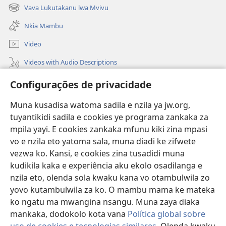
new
Vava Lukutakanu lwa Mvivu
(opens
window)
new
Nkia Mambu
window)
Video
Videos with Audio Descriptions
Vavulula
Configurações de privacidade
Lusadisu
Muna kusadisa watoma sadila e nzila ya jw.org,
tuyantikidi sadila e cookies ye programa zankaka za
Tukau
(opens
mpila yayi. E cookies zankaka mfunu kiki zina mpasi
new
vo e nzila eto yatoma sala, muna diadi ke zifwete
window)
LUNDILU DIA NKANDA mia Mbangi za Yave mu Internete™
vezwa ko. Kansi, e cookies zina tusadidi muna
(opens
kudikila kaka e experiência aku ekolo osadilanga e
new
®
JW Hub
window)
nzila eto, olenda sola kwaku kana vo otambulwila zo
(opens
new
yovo kutambulwila za ko. O mambu mama ke mateka
®
Aplicativo JW Library
window)
ko ngatu ma mwangina nsangu. Muna zaya diaka
mankaka, dodokolo kota vana
Política global sobre