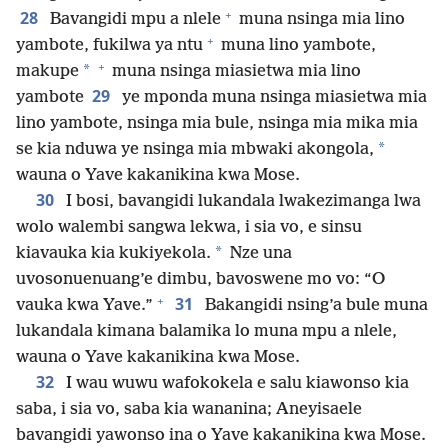
+
28
Bavangidi mpu a nlele
muna nsinga mia lino
+
yambote, fukilwa ya ntu
muna lino yambote,
+
*
makupe
muna nsinga miasietwa mia lino
29
yambote
ye mponda muna nsinga miasietwa mia
lino yambote, nsinga mia bule, nsinga mia mika mia
*
se kia nduwa ye nsinga mia mbwaki akongola,
wauna o Yave kakanikina kwa Mose.
30
I bosi, bavangidi lukandala lwakezimanga lwa
wolo walembi sangwa lekwa, i sia vo, e sinsu
*
kiavauka kia kukiyekola.
Nze una
uvosonuenuang’e dimbu, bavoswene mo vo: “O
+
31
vauka kwa Yave.”
Bakangidi nsing’a bule muna
lukandala kimana balamika lo muna mpu a nlele,
wauna o Yave kakanikina kwa Mose.
32
I wau wuwu wafokokela e salu kiawonso kia
saba, i sia vo, saba kia wananina; Aneyisaele
bavangidi yawonso ina o Yave kakanikina kwa Mose.