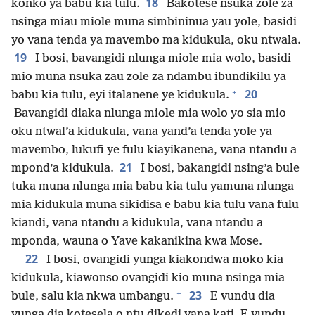
18
konko ya babu kia tulu.
Bakotese nsuka zole za
nsinga miau miole muna simbininua yau yole, basidi
yo vana tenda ya mavembo ma kidukula, oku ntwala.
19
I bosi, bavangidi nlunga miole mia wolo, basidi
mio muna nsuka zau zole za ndambu ibundikilu ya
+
20
babu kia tulu, eyi italanene ye kidukula.
Bavangidi diaka nlunga miole mia wolo yo sia mio
oku ntwal’a kidukula, vana yand’a tenda yole ya
mavembo, lukufi ye fulu kiayikanena, vana ntandu a
21
mpond’a kidukula.
I bosi, bakangidi nsing’a bule
tuka muna nlunga mia babu kia tulu yamuna nlunga
mia kidukula muna sikidisa e babu kia tulu vana fulu
kiandi, vana ntandu a kidukula, vana ntandu a
mponda, wauna o Yave kakanikina kwa Mose.
22
I bosi, ovangidi yunga kiakondwa moko kia
kidukula, kiawonso ovangidi kio muna nsinga mia
+
23
bule, salu kia nkwa umbangu.
E vundu dia
yunga dia kotesela o ntu dikedi vana kati. E vundu