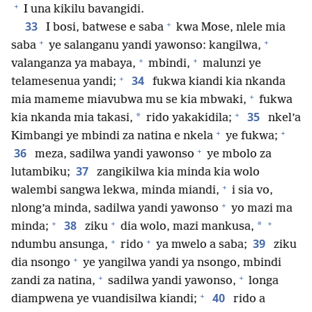
+
I una kikilu bavangidi.
+
33
I bosi, batwese e saba
kwa Mose, nlele mia
+
+
saba
ye salanganu yandi yawonso: kangilwa,
+
+
valanganza ya mabaya,
mbindi,
malunzi ye
+
34
telamesenua yandi;
fukwa kiandi kia nkanda
+
mia mameme miavubwa mu se kia mbwaki,
fukwa
+
35
*
kia nkanda mia takasi,
rido yakakidila;
nkel’a
+
+
Kimbangi ye mbindi za natina e nkela
ye fukwa;
+
36
meza, sadilwa yandi yawonso
ye mbolo za
37
lutambiku;
zangikilwa kia minda kia wolo
+
walembi sangwa lekwa, minda miandi,
i sia vo,
+
nlong’a minda, sadilwa yandi yawonso
yo mazi ma
+
+
+
38
*
minda;
ziku
dia wolo, mazi mankusa,
+
+
39
ndumbu ansunga,
rido
ya mwelo a saba;
ziku
+
dia nsongo
ye yangilwa yandi ya nsongo, mbindi
+
+
zandi za natina,
sadilwa yandi yawonso,
longa
+
40
diampwena ye vuandisilwa kiandi;
rido a