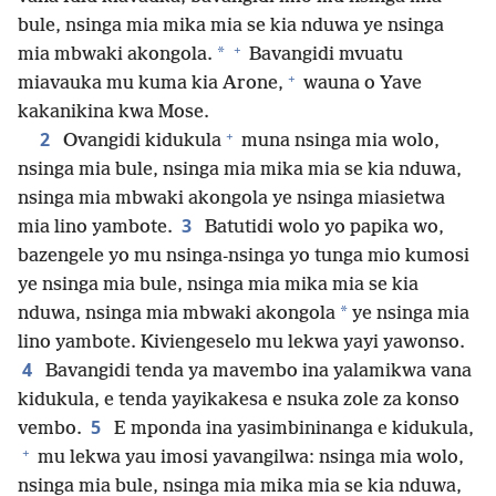
bule, nsinga mia mika mia se kia nduwa ye nsinga
+
*
mia mbwaki akongola.
Bavangidi mvuatu
+
miavauka mu kuma kia Arone,
wauna o Yave
kakanikina kwa Mose.
+
2
Ovangidi kidukula
muna nsinga mia wolo,
nsinga mia bule, nsinga mia mika mia se kia nduwa,
nsinga mia mbwaki akongola ye nsinga miasietwa
3
mia lino yambote.
Batutidi wolo yo papika wo,
bazengele yo mu nsinga-nsinga yo tunga mio kumosi
ye nsinga mia bule, nsinga mia mika mia se kia
*
nduwa, nsinga mia mbwaki akongola
ye nsinga mia
lino yambote. Kiviengeselo mu lekwa yayi yawonso.
4
Bavangidi tenda ya mavembo ina yalamikwa vana
kidukula, e tenda yayikakesa e nsuka zole za konso
5
vembo.
E mponda ina yasimbininanga e kidukula,
+
mu lekwa yau imosi yavangilwa: nsinga mia wolo,
nsinga mia bule, nsinga mia mika mia se kia nduwa,