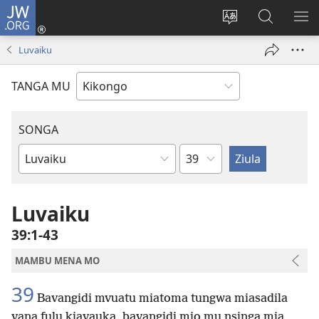
JW.ORG
Kota
(opens
Soba
Vavulula
SO
new
nding'a
muna
MA
Luvaiku
window)
nzila
JW.ORG
TANGA MU
SONGA
Kapu
Bible
Book
Luvaiku
39:1-43
MAMBU MENA MO
39
Bavangidi mvuatu miatoma tungwa miasadila
vana fulu kiavauka, bavangidi mio mu nsinga mia