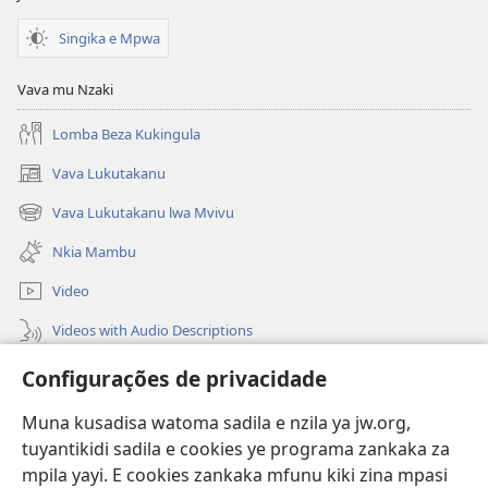
Singika e Mpwa
Vava mu Nzaki
Lomba Beza Kukingula
Vava Lukutakanu
(opens
new
Vava Lukutakanu lwa Mvivu
(opens
window)
new
Nkia Mambu
window)
Video
Videos with Audio Descriptions
Vavulula
Configurações de privacidade
Lusadisu
Muna kusadisa watoma sadila e nzila ya jw.org,
tuyantikidi sadila e cookies ye programa zankaka za
Tukau
(opens
mpila yayi. E cookies zankaka mfunu kiki zina mpasi