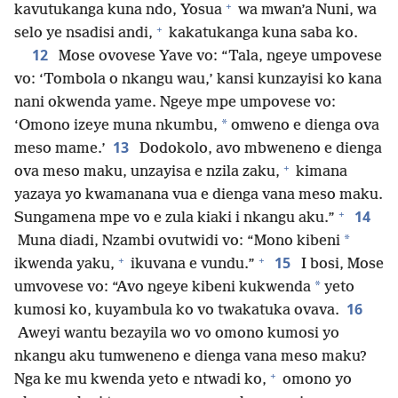
+
kavutukanga kuna ndo, Yosua
wa mwan’a Nuni, wa
+
selo ye nsadisi andi,
kakatukanga kuna saba ko.
12
Mose ovovese Yave vo: “Tala, ngeye umpovese
vo: ‘Tombola o nkangu wau,’ kansi kunzayisi ko kana
nani okwenda yame. Ngeye mpe umpovese vo:
*
‘Omono izeye muna nkumbu,
omweno e dienga ova
13
meso mame.’
Dodokolo, avo mbweneno e dienga
+
ova meso maku, unzayisa e nzila zaku,
kimana
yazaya yo kwamanana vua e dienga vana meso maku.
+
14
Sungamena mpe vo e zula kiaki i nkangu aku.”
*
Muna diadi, Nzambi ovutwidi vo: “Mono kibeni
+
+
15
ikwenda yaku,
ikuvana e vundu.”
I bosi, Mose
*
umvovese vo: “Avo ngeye kibeni kukwenda
yeto
16
kumosi ko, kuyambula ko vo twakatuka ovava.
Aweyi wantu bezayila wo vo omono kumosi yo
nkangu aku tumweneno e dienga vana meso maku?
+
Nga ke mu kwenda yeto e ntwadi ko,
omono yo