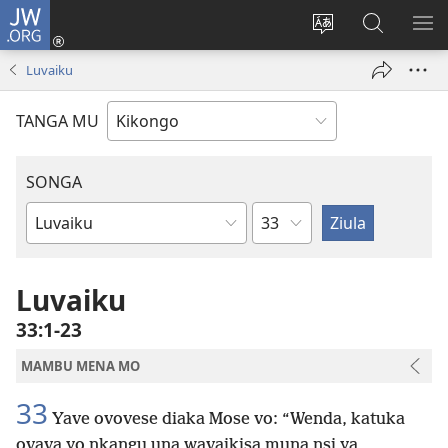
JW.ORG
Kota
(opens
Soba
Vavulula
SO
new
nding'a
muna
MA
Luvaiku
window)
nzila
JW.ORG
TANGA MU
SONGA
Kapu
Bible
Book
Luvaiku
33:1-23
MAMBU MENA MO
33
Yave ovovese diaka Mose vo: “Wenda, katuka
ovava yo nkangu una wavaikisa muna nsi ya