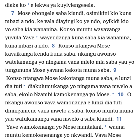
*
diaka ko
e lekwa ya kuyiviengesela.
7
Mose obongele saba kiandi, osimikini kio kuna
mbazi a ndo, ke vala diayingi ko ye ndo, oyikidi kio
vo saba kia wananina. Konso muntu wavavanga
+
yuvula Yave
wayendanga kuna saba kia wananina,
8
kuna mbazi a ndo.
Konso ntangwa Mose
kavaikanga kenda kuna saba, nkangu awonso
watelamanga yo ningama vana mielo mia saba yau yo
9
tungununa Mose yavana kekota muna saba.
Konso ntangwa Mose kakotanga muna saba, e lunzi
+
dia tuti
diakulumukanga yo ningama vana mwelo a
+
10
saba, ekolo Nzambi kamokenanga yo Mose.
O
nkangu awonso vava wamonanga e lunzi dia tuti
diningamene vana mwelo a saba, konso muntu muna
11
yau wafukamanga vana mwelo a saba kiandi.
+
Yave wamokenanga yo Mose mantalani,
wauna
muntu kemokenenanga yo nkwandi. Vava Mose