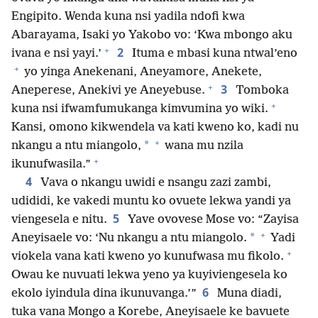
Engipito. Wenda kuna nsi yadila ndofi kwa
Abarayama, Isaki yo Yakobo vo: ‘Kwa mbongo aku
+
2
ivana e nsi yayi.’
Ituma e mbasi kuna ntwal’eno
+
yo yinga Anekenani, Aneyamore, Anekete,
+
3
Aneperese, Anekivi ye Aneyebuse.
Tomboka
+
kuna nsi ifwamfumukanga kimvumina yo wiki.
Kansi, omono kikwendela va kati kweno ko, kadi nu
+
*
nkangu a ntu miangolo,
wana mu nzila
+
ikunufwasila.”
4
Vava o nkangu uwidi e nsangu zazi zambi,
udididi, ke vakedi muntu ko ovuete lekwa yandi ya
5
viengesela e nitu.
Yave ovovese Mose vo: “Zayisa
+
*
Aneyisaele vo: ‘Nu nkangu a ntu miangolo.
Yadi
+
viokela vana kati kweno yo kunufwasa mu fikolo.
Owau ke nuvuati lekwa yeno ya kuyiviengesela ko
6
ekolo iyindula dina ikunuvanga.’”
Muna diadi,
tuka vana Mongo a Korebe, Aneyisaele ke bavuete