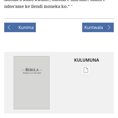
+
ndos’ame ke ilendi moneka ko.”
Kunima
Kuntwala
KULUMUNA
Kulumuna
nkanda
wau
mu
Bibila
—
Nsekola
ya