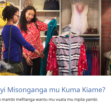
eyi Misonganga mu Kuma Kiame?
u mambi mefilanga wantu mu vuata mu mpila yambi.