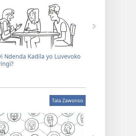
i Ndenda Kadila yo Luvevoko
Adieyi Mvanga 
ingi?
Bavondele Long
Tala Zawonso