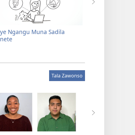
 ye Ngangu Muna Sadila
Uyitanina Muna
rnete
Tala Zawonso