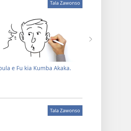
Tala Zawonso
ula e Fu kia Kumba Akaka.
Kuyambula ko 
kia Nua Mfomo
Tala Zawonso