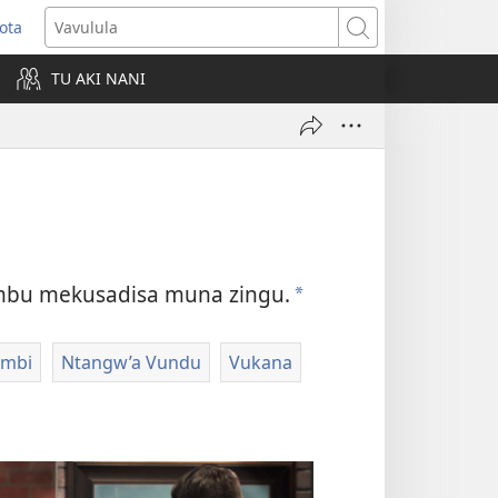
ota
opens
Vavulula
ew
TU AKI NANI
indow)
ambu mekusadisa muna zingu.
a
ambi
Ntangw’a Vundu
Vukana