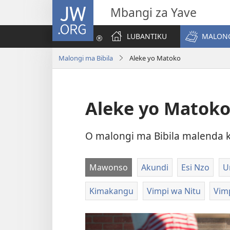
JW.ORG
Mbangi za Yave
LUBANTIKU
MALONG
Malongi ma Bibila
Aleke yo Matoko
Aleke yo Matok
O malongi ma Bibila malenda 
Mawonso
Akundi
Esi Nzo
U
Kimakangu
Vimpi wa Nitu
Vim