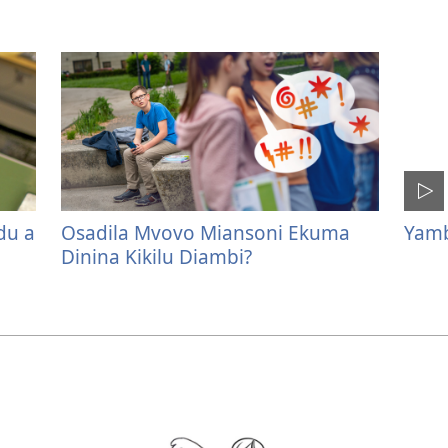
du a
Osadila Mvovo Miansoni Ekuma
Yamb
Dinina Kikilu Diambi?