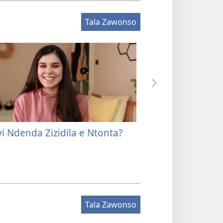
Tala Zawonso
i Ndenda Zizidila e Ntonta?
Zizidila Ntonta 
Tala Zawonso