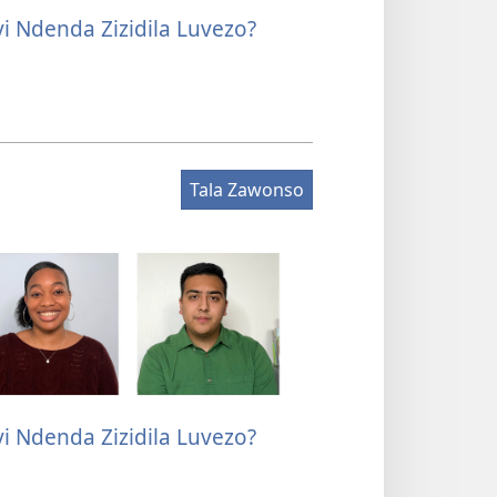
i Ndenda Zizidila Luvezo?
Zizidila Luvezo
Tala Zawonso
i Ndenda Zizidila Luvezo?