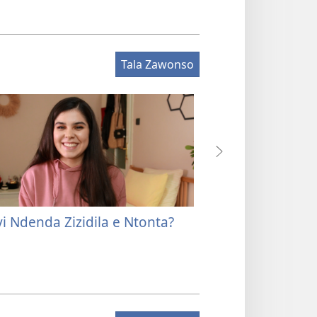
Tala Zawonso
i Ndenda Zizidila e Ntonta?
Zizidila Ntonta 