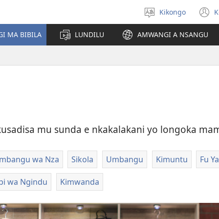
Kikongo
K
Sola
(
ndinga
n
I MA BIBILA
LUNDILU
AMWANGI A NSANGU
w
o
kusadisa mu sunda e nkakalakani yo longoka m
mbangu wa Nza
Sikola
Umbangu
Kimuntu
Fu Y
pi wa Ngindu
Kimwanda