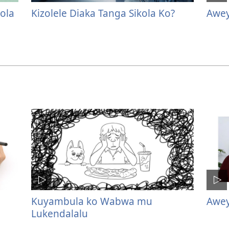
ola
Kizolele Diaka Tanga Sikola Ko?
Awey
Kuyambula ko Wabwa mu
Awey
Lukendalalu