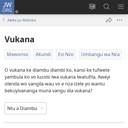
JW.ORG
Kota
(opens
Soba
Vavulula
SO
new
nding'a
muna
MA
Aleke yo Matoko
window)
nzila
JW.ORG
Vukana
Mawonso
Akundi
Esi Nzo
Umbangu wa Nza
O vukana ke diambu diambi ko, kansi ke tufwete
yambula ko vo luzolo lwa vukana lwatufila. Aweyi
olenda wo vangila wau vo e nza izele yo wantu
bekuyivananga muna vangu dia vukana?