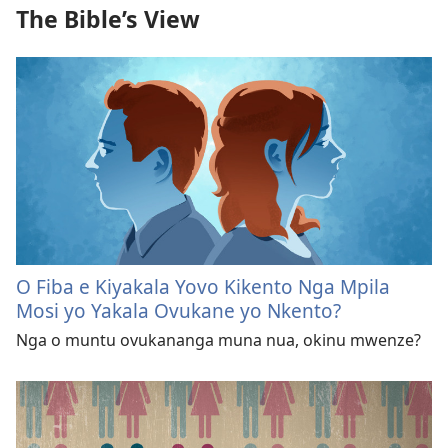
The Bible’s View
O Fiba e Kiyakala Yovo Kikento Nga Mpila
Mosi yo Yakala Ovukane yo Nkento?
Nga o muntu ovukananga muna nua, okinu mwenze?