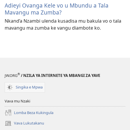
Adieyi Ovanga Kele vo u Mbundu a Tala
Mavangu ma Zumba?
Nkand’a Nzambi ulenda kusadisa mu bakula vo o tala
mavangu ma zumba ke vangu diambote ko.
®
JW.ORG
/ NZILA YA INTERNETE YA MBANGI ZA YAVE
Singika e Mpwa
Vava mu Nzaki
Lomba Beza Kukingula
Vava Lukutakanu
(opens