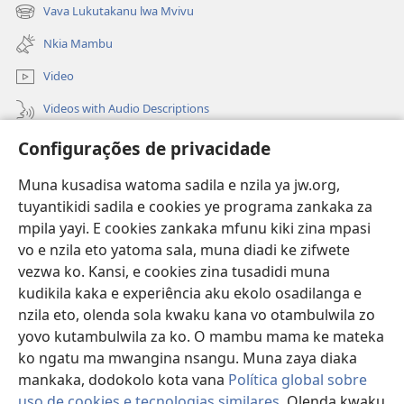
new
Vava Lukutakanu lwa Mvivu
(opens
window)
new
Nkia Mambu
window)
Video
Videos with Audio Descriptions
Vavulula
Configurações de privacidade
Lusadisu
Muna kusadisa watoma sadila e nzila ya jw.org,
tuyantikidi sadila e cookies ye programa zankaka za
Tukau
mpila yayi. E cookies zankaka mfunu kiki zina mpasi
(opens
new
vo e nzila eto yatoma sala, muna diadi ke zifwete
window)
LUNDILU DIA NKANDA mia Mbangi za Yave mu Internete™
vezwa ko. Kansi, e cookies zina tusadidi muna
(opens
kudikila kaka e experiência aku ekolo osadilanga e
new
®
JW Hub
window)
nzila eto, olenda sola kwaku kana vo otambulwila zo
(opens
yovo kutambulwila za ko. O mambu mama ke mateka
new
®
Aplicativo JW Library
window)
ko ngatu ma mwangina nsangu. Muna zaya diaka
mankaka, dodokolo kota vana
Política global sobre
uso de cookies e tecnologias similares
. Olenda kwaku