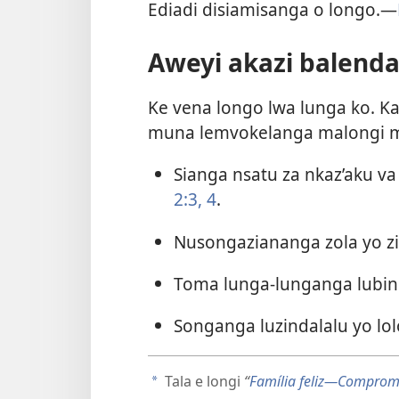
Ediadi disiamisanga o longo.—
Aweyi akazi balenda 
Ke vena longo lwa lunga ko. Ka
muna lemvokelanga malongi ma 
Sianga nsatu za nkaz’aku va
2:3, 4
.
Nusongaziananga zola yo z
Toma lunga-lunganga lubin
Songanga luzindalalu yo l
Tala e longi
“
Família feliz—Comprom
a