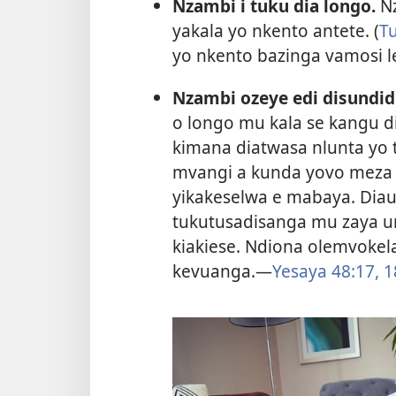
Nzambi i tuku dia longo.
Nz
yakala yo nkento antete. (
T
yo nkento bazinga vamosi l
Nzambi ozeye edi disundid
o longo mu kala se kangu d
kimana diatwasa nlunta yo t
mvangi a kunda yovo meza 
yikakeselwa e mabaya. Diau
tukutusadisanga mu zaya un
kiakiese. Ndiona olemvokel
kevuanga.—
Yesaya 48:17, 1