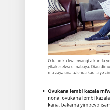
O luludiku lwa mvangi a kunda y
yikakeselwa e mabaya. Diau dimo
mu zaya una tulenda kadila ye zin
Ovukana lembi kazala mfw
nona, ovukana lembi kazala
kana, bakama yimbevo isam