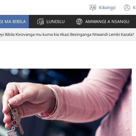
Kikongo
K
Sola
(
ndinga
n
I MA BIBILA
LUNDILU
AMWANGI A NSANGU
w
eyi Bibila Kivovanga mu kuma kia Akazi Bezinganga Ntwandi Lembi Kazala?