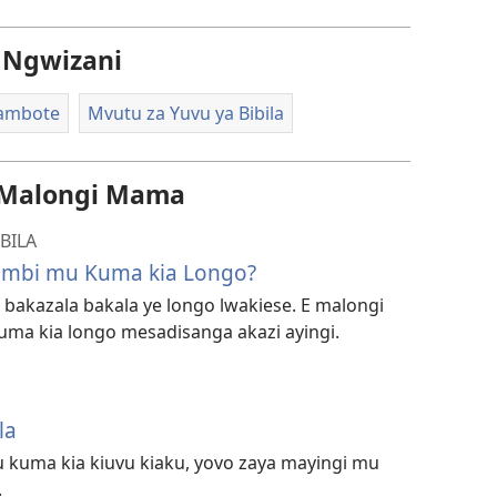
 Ngwizani
’ambote
Mvutu za Yuvu ya Bibila
 Malongi Mama
BILA
zambi mu Kuma kia Longo?
bakazala bakala ye longo lwakiese. E malongi
ma kia longo mesadisanga akazi ayingi.
la
u kuma kia kiuvu kiaku, yovo zaya mayingi mu
.