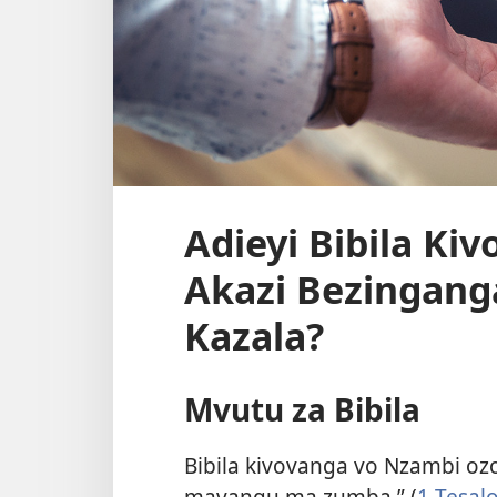
Adieyi Bibila K
Akazi Bezingang
Kazala?
Mvutu za Bibila
Bibila kivovanga vo Nzambi oz
mavangu ma zumba.” (
1 Tesalo