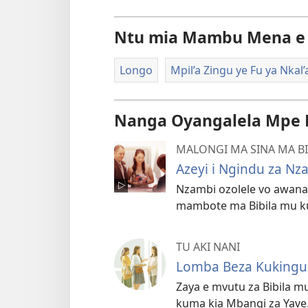
Ntu mia Mambu Mena e
Longo
Mpil’a Zingu ye Fu ya Nkal
Nanga Oyangalela Mpe
MALONGI MA SINA MA BI
Azeyi i Ngindu za N
Nzambi ozolele vo awana 
mambote ma Bibila mu ku
TU AKI NANI
Lomba Beza Kukingu
Zaya e mvutu za Bibila m
kuma kia Mbangi za Yave