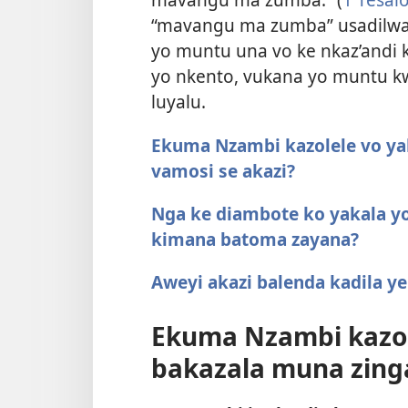
“mavangu ma zumba” usadilw
yo muntu una vo ke nkaz’andi 
yo nkento, vukana yo muntu k
luyalu.
Ekuma Nzambi kazolele vo ya
vamosi se akazi?
Nga ke diambote ko yakala yo
kimana batoma zayana?
Aweyi akazi balenda kadila ye
Ekuma Nzambi kazol
bakazala muna zinga