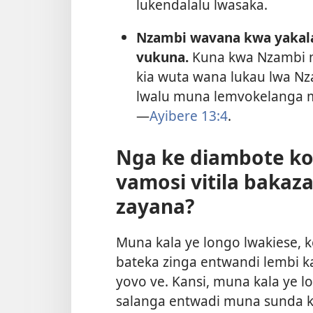
lukendalalu lwasaka.
Nzambi wavana kwa yakala
vukuna.
Kuna kwa Nzambi m
kia wuta wana lukau lwa Nz
lwalu muna lemvokelanga m
—
Ayibere 13:4
.
Nga ke diambote ko
vamosi vitila baka
zayana?
Muna kala ye longo lwakiese, 
bateka zinga entwandi lembi ka
yovo ve. Kansi, muna kala ye l
salanga entwadi muna sunda 