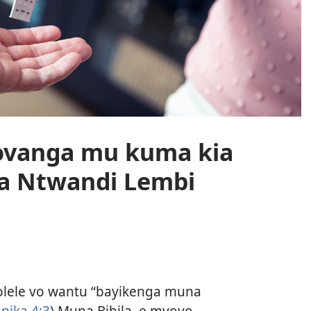
ivovanga mu kuma kia
a Ntwandi Lembi
olele vo wantu “bayikenga muna
nika 4:3
) Muna Bibila, e mvovo