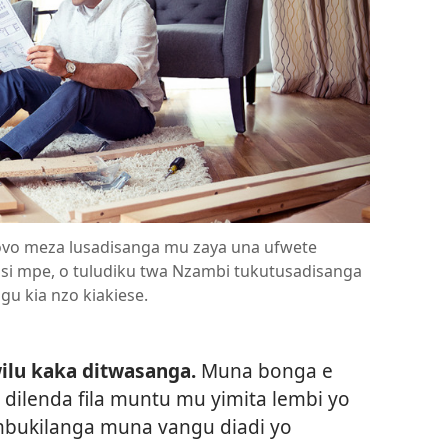
ovo meza lusadisanga mu zaya una ufwete
si mpe, o tuludiku twa Nzambi tukutusadisanga
gu kia nzo kiakiese.
ilu kaka ditwasanga.
Muna bonga e
 dilenda fila muntu mu yimita lembi yo
bukilanga muna vangu diadi yo