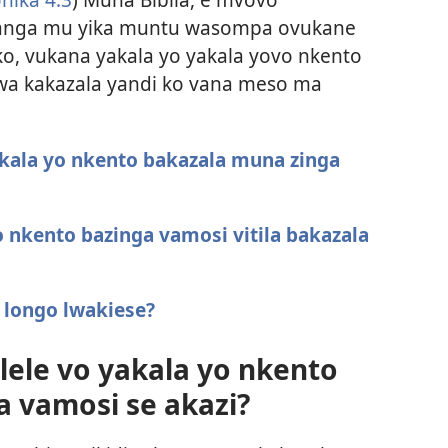
anga mu yika muntu wasompa ovukane
ko, vukana yakala yo yakala yovo nkento
wa kakazala yandi ko vana meso ma
kala yo nkento bakazala muna zinga
 nkento bazinga vamosi vitila bakazala
 longo lwakiese?
ele vo yakala yo nkento
 vamosi se akazi?