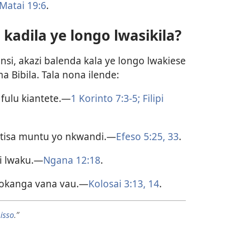
Matai 19:6
.
kadila ye longo lwasikila?
nsi, akazi balenda kala ye longo lwakiese
Bibila. Tala nona ilende:
 fulu kiantete.—
1 Korinto 7:3-5;
Filipi
itisa muntu yo nkwandi.—
Efeso 5:25,
33
.
i lwaku.—
Ngana 12:18
.
olokanga vana vau.—
Kolosai 3:13, 14
.
isso
.”