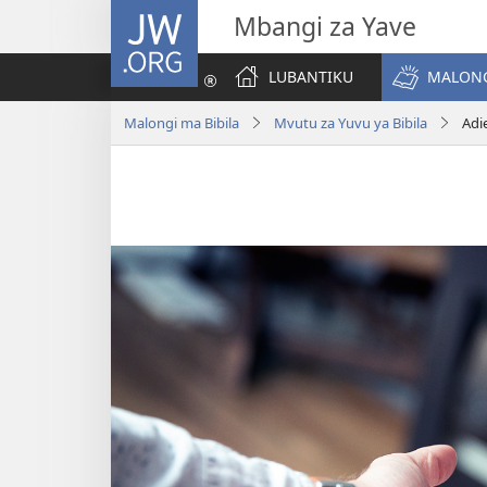
JW.ORG
Mbangi za Yave
LUBANTIKU
MALONG
Malongi ma Bibila
Mvutu za Yuvu ya Bibila
Adi