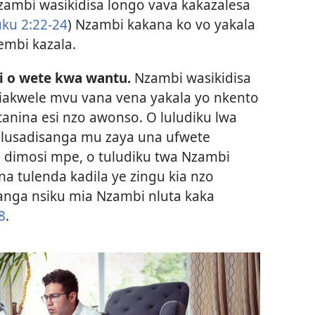
ambi wasikidisa longo vava kakazalesa
uku 2:22-24
) Nzambi kakana ko vo yakala
embi kazala.
i o wete kwa wantu.
Nzambi wasikidisa
iakwele mvu vana vena yakala yo nkento
anina esi nzo awonso. O luludiku lwa
lusadisanga mu zaya una ufwete
 dimosi mpe, o tuludiku twa Nzambi
a tulenda kadila ye zingu kia nzo
anga nsiku mia Nzambi nluta kaka
8
.