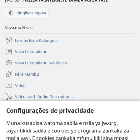
JW.ORG
/ NZILA YA INTERNETE YA MBANGI ZA YAVE
Vida
Cristão
Singika e Mpwa
e
Ministério
Vava mu Nzaki
Cristão
Lomba Beza Kukingula
Vava Lukutakanu
(opens
new
Vava Lukutakanu lwa Mvivu
(opens
window)
new
Nkia Mambu
window)
Video
Videos with Audio Descriptions
Vavulula
Configurações de privacidade
Lusadisu
Muna kusadisa watoma sadila e nzila ya jw.org,
tuyantikidi sadila e cookies ye programa zankaka za
Tukau
(opens
mpila yayi. E cookies zankaka mfunu kiki zina mpasi