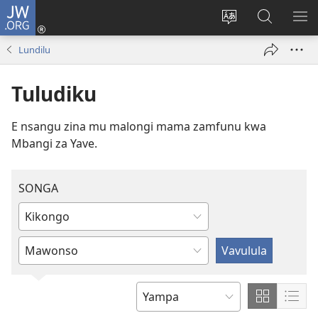
JW.ORG
Kota
(opens
Soba
Vavulula
SO
new
nding'a
muna
MA
Lundilu
window)
nzila
JW.ORG
Tuludiku
E nsangu zina mu malongi mama zamfunu kwa
Mbangi za Yave.
SONGA
Soneka
yovo
Soneka
sola
yovo
ndinga
sola
ntu
Show
Sho
SOLA
a