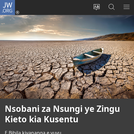
JW.ORG
Kota
(opens
Soba
Vavulula
SO
new
nding'a
muna
MA
window)
nzila
JW.ORG
Nsobani za Nsungi ye Zingu
Kieto kia Kusentu
E Bibila kivananga e vuvu.