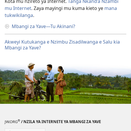
Kota mu nzil’eto ya Internet.
Tanga Nkand’a Nzambi
mu Internet
. Zaya mayingi mu kuma kieto ye
mana
tukwikilanga
.
Mbangi za Yave—Tu Akinani?
Akweyi Kutukanga e Nzimbu Zisadilwanga e Salu kia
Mbangi za Yave?
®
JW.ORG
/ NZILA YA INTERNETE YA MBANGI ZA YAVE