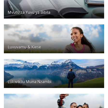
Mvutu za Yuvu ya Bibila
Luvuvamu & Kiese
Lukwikilu Muna Nzambi