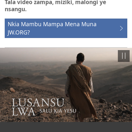
Tala video zampa, miziki, malongi ye
nsangu.
Nkia Mambu Mampa Mena Muna
JW.ORG?
Ning