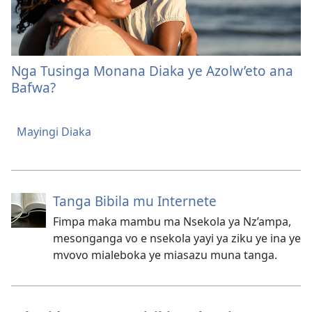
Nga Tusinga Monana Diaka ye Azolw’eto ana
Bafwa?
Mayingi Diaka
Tanga Bibila mu Internete
Fimpa maka mambu ma Nsekola ya Nz’ampa,
mesonganga vo e nsekola yayi ya ziku ye ina ye
mvovo mialeboka ye miasazu muna tanga.