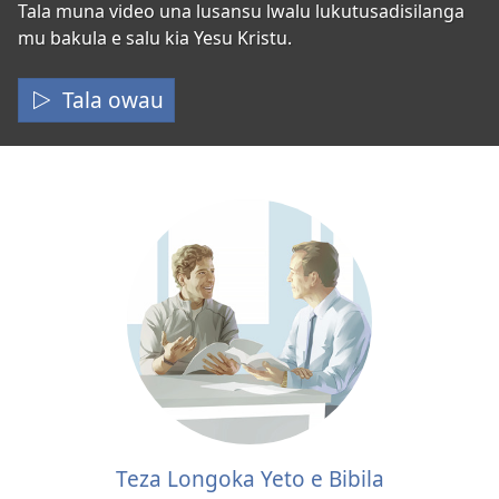
Lusansu
Tala muna video una lusansu lwalu lukutusadisilanga
mu bakula e salu kia Yesu Kristu.
lwa
Salu
Tala owau
kia
Yesu
Teza Longoka Yeto e Bibila