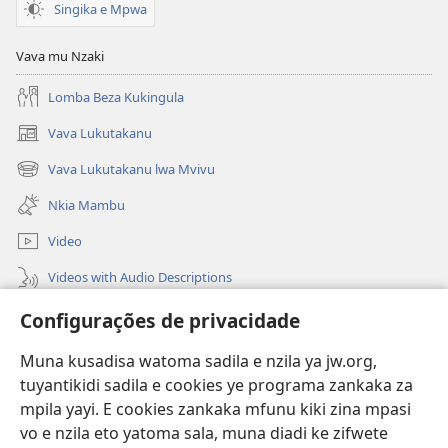
Singika e Mpwa
Vava mu Nzaki
Lomba Beza Kukingula
Vava Lukutakanu
(opens
new
Vava Lukutakanu lwa Mvivu
(opens
window)
new
Nkia Mambu
window)
Video
Videos with Audio Descriptions
Vavulula
Configurações de privacidade
Lusadisu
Muna kusadisa watoma sadila e nzila ya jw.org,
tuyantikidi sadila e cookies ye programa zankaka za
Tukau
mpila yayi. E cookies zankaka mfunu kiki zina mpasi
(opens
new
vo e nzila eto yatoma sala, muna diadi ke zifwete
window)