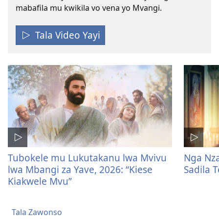
mabafila mu kwikila vo vena yo Mvangi.
Tala Video Yayi
Tubokele mu Lukutakanu lwa Mvivu
Nga Nza
lwa Mbangi za Yave, 2026: “Kiese
Sadila 
Kiakwele Mvu”
Tala Zawonso