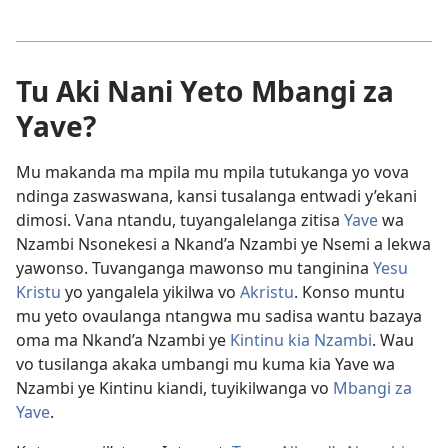
Tu Aki Nani Yeto Mbangi za
Yave?
Mu makanda ma mpila mu mpila tutukanga yo vova
ndinga zaswaswana, kansi tusalanga entwadi y’ekani
dimosi. Vana ntandu, tuyangalelanga zitisa
Yave
wa
Nzambi Nsonekesi a Nkand’a Nzambi ye Nsemi a lekwa
yawonso. Tuvanganga mawonso mu tanginina
Yesu
Kristu
yo yangalela yikilwa vo
Akristu
. Konso muntu
mu yeto ovaulanga ntangwa mu sadisa wantu bazaya
oma ma Nkand’a Nzambi ye
Kintinu kia Nzambi
. Wau
vo tusilanga akaka umbangi mu kuma kia Yave wa
Nzambi ye Kintinu kiandi, tuyikilwanga vo
Mbangi za
Yave
.