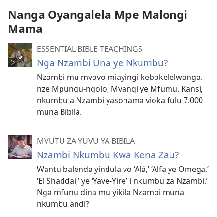
Nanga Oyangalela Mpe Malongi
Mama
ESSENTIAL BIBLE TEACHINGS
Nga Nzambi Una ye Nkumbu?
Nzambi mu mvovo miayingi kebokelelwanga,
nze Mpungu-ngolo, Mvangi ye Mfumu. Kansi,
nkumbu a Nzambi yasonama vioka fulu 7.000
muna Bibila.
MVUTU ZA YUVU YA BIBILA
Nzambi Nkumbu Kwa Kena Zau?
Wantu balenda yindula vo ‘Alá,’ ‘Alfa ye Omega,’
‘El Shaddai,’ ye ‘Yave-Yire’ i nkumbu za Nzambi.’
Nga mfunu dina mu yikila Nzambi muna
nkumbu andi?