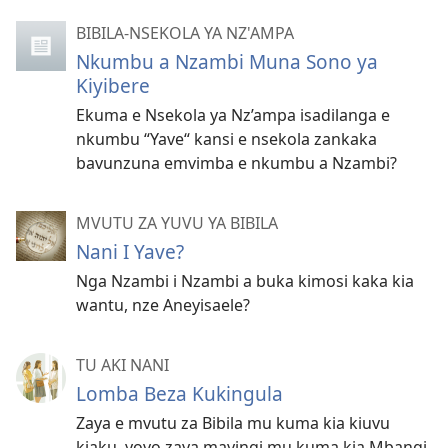
BIBILA-NSEKOLA YA NZ'AMPA
Nkumbu a Nzambi Muna Sono ya
Kiyibere
Ekuma e Nsekola ya Nz’ampa isadilanga e
nkumbu “Yave“ kansi e nsekola zankaka
bavunzuna emvimba e nkumbu a Nzambi?
MVUTU ZA YUVU YA BIBILA
Nani I Yave?
Nga Nzambi i Nzambi a buka kimosi kaka kia
wantu, nze Aneyisaele?
TU AKI NANI
Lomba Beza Kukingula
Zaya e mvutu za Bibila mu kuma kia kiuvu
kiaku, yovo zaya mayingi mu kuma kia Mbangi