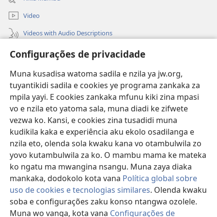
window)
Video
Videos with Audio Descriptions
Vavulula
Configurações de privacidade
Lusadisu
Muna kusadisa watoma sadila e nzila ya jw.org,
tuyantikidi sadila e cookies ye programa zankaka za
Tukau
mpila yayi. E cookies zankaka mfunu kiki zina mpasi
(opens
new
vo e nzila eto yatoma sala, muna diadi ke zifwete
window)
LUNDILU DIA NKANDA mia Mbangi za Yave mu Internete™
vezwa ko. Kansi, e cookies zina tusadidi muna
(opens
kudikila kaka e experiência aku ekolo osadilanga e
new
®
JW Hub
window)
nzila eto, olenda sola kwaku kana vo otambulwila zo
(opens
yovo kutambulwila za ko. O mambu mama ke mateka
new
®
Aplicativo JW Library
window)
ko ngatu ma mwangina nsangu. Muna zaya diaka
mankaka, dodokolo kota vana
Política global sobre
uso de cookies e tecnologias similares
. Olenda kwaku
soba e configurações zaku konso ntangwa ozolele.
Muna wo vanga, kota vana
Configurações de
Copyright
© 2026 Watch Tower Bible and Tract Society of Pennsylvania.