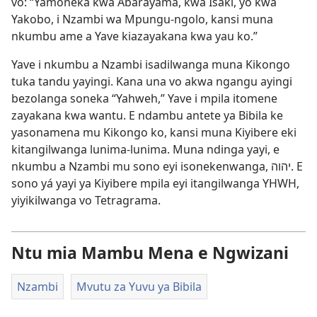
vo: “Yamoneka kwa Abarayama, kwa Isaki, yo kwa
Yakobo, i Nzambi wa Mpungu-ngolo, kansi muna
nkumbu ame a Yave kiazayakana kwa yau ko.”
Yave i nkumbu a Nzambi isadilwanga muna Kikongo
tuka tandu yayingi. Kana una vo akwa ngangu ayingi
bezolanga soneka “Yahweh,” Yave i mpila itomene
zayakana kwa wantu. E ndambu antete ya Bibila ke
yasonamena mu Kikongo ko, kansi muna Kiyibere eki
kitangilwanga lunima-lunima. Muna ndinga yayi, e
nkumbu a Nzambi mu sono eyi isonekenwanga, יהוה. E
sono yá yayi ya Kiyibere mpila eyi itangilwanga YHWH,
yiyikilwanga vo Tetragrama.
Ntu mia Mambu Mena e Ngwizani
Nzambi
Mvutu za Yuvu ya Bibila