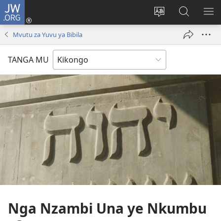
JW.ORG
Kota
(opens
Soba
Vavulula
SO
new
nding'a
muna
MA
Mvutu za Yuvu ya Bibila
window)
nzila
JW.ORG
TANGA MU
Nga Nzambi Una ye Nkumbu