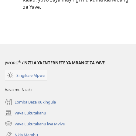
za Yave.
®
JW.ORG
/ NZILA YA INTERNETE YA MBANGI ZA YAVE
Singika e Mpwa
Vava mu Nzaki
Lomba Beza Kukingula
Vava Lukutakanu
(opens
new
Vava Lukutakanu lwa Mvivu
(opens
window)
new
Nkia Mambu