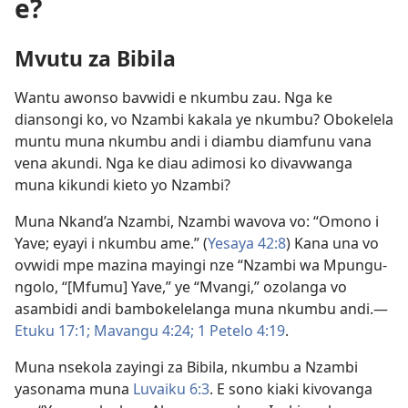
e?
Mvutu za Bibila
Wantu awonso bavwidi e nkumbu zau. Nga ke
diansongi ko, vo Nzambi kakala ye nkumbu? Obokelela
muntu muna nkumbu andi i diambu diamfunu vana
vena akundi. Nga ke diau adimosi ko divavwanga
muna kikundi kieto yo Nzambi?
Muna Nkand’a Nzambi, Nzambi wavova vo: “Omono i
Yave; eyayi i nkumbu ame.” (
Yesaya 42:8
) Kana una vo
ovwidi mpe mazina mayingi nze “Nzambi wa Mpungu-
ngolo, “[Mfumu] Yave,” ye “Mvangi,” ozolanga vo
asambidi andi bambokelelanga muna nkumbu andi.—
Etuku 17:1;
Mavangu 4:24;
1 Petelo 4:19
.
Muna nsekola zayingi za Bibila, nkumbu a Nzambi
yasonama muna
Luvaiku 6:3
. E sono kiaki kivovanga