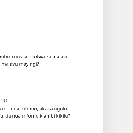
mbu kunsi a nkolwa za malavu.
a malavu mayingi?
omo
ko mu nua mfomo, akaka ngolo
 kia nua mfomo kiambi kikilu?