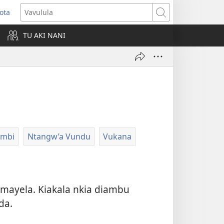
ota
opens
Vavulula
ew
TU AKI NANI
indow)
ambi
Ntangw’a Vundu
Vukana
 mayela. Kiakala nkia diambu
da.