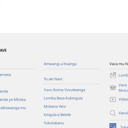
YAVE
Amwangi a Nsangu
Vava mu N
ternete
Lomb
Tu aki Nani
Vava
Yuvu Itoma Yuvulwanga
(opens
Mviv
anda
new
Lomba Beza Kukingula
Vide
anda ye Mboka
window)
Mokena Yeto
vaikiswanga mu
Vavul
Kingula e Betele
Tukutakanu
Tuk