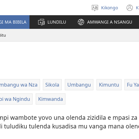
Kikongo
K
Sola
(
ndinga
n
I MA BIBILA
LUNDILU
AMWANGI A NSANGU
w
itu
mbangu wa Nza
Sikola
Umbangu
Kimuntu
Fu Y
pi wa Ngindu
Kimwanda
mpi wambote yovo una olenda zizidila e mpasi za
idi tuludiku tulenda kusadisa mu vanga mana olen