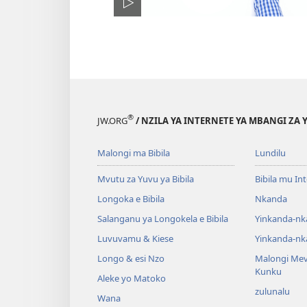
®
JW.ORG
/ NZILA YA INTERNETE YA MBANGI ZA 
Malongi ma Bibila
Lundilu
Mvutu za Yuvu ya Bibila
Bibila mu In
Longoka e Bibila
Nkanda
Salanganu ya Longokela e Bibila
Yinkanda-nk
Luvuvamu & Kiese
Yinkanda-nk
Longo & esi Nzo
Malongi Me
Kunku
Aleke yo Matoko
zulunalu
Wana