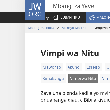
JW.ORG
Mbangi za Yave
LUBANTIKU
MALONG
Malongi ma Bibila
Aleke yo Matoko
Vimpi wa N
Vimpi wa Nitu
Mawonso
Akundi
Esi Nzo
U
Kimakangu
Vimpi wa Nitu
Vim
Zaya una olenda kadila yo mvi
onuananga diau, e Bibila kivu