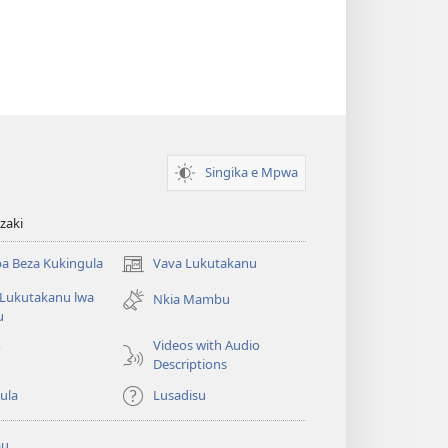
Singika e Mpwa
zaki
a Beza Kukingula
Vava Lukutakanu
(opens
new
 Lukutakanu lwa
Nkia Mambu
window)
u
Videos with Audio
o
Descriptions
ula
Lusadisu
au