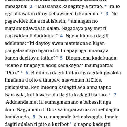
+
2
imbagana:
“Maasianak kadagitoy a tattao.
Tallo
+
3
nga aldawdan ditoy ket awanen ti kanenda.
No
*
pagawidek ida a mabisbisin,
amangan no
matalimudawda iti dalan. Nagadayo pay met ti
4
pagawidan ti dadduma.”
Ngem kinuna dagiti
adalanna: “Iti daytoy awan matataona a lugar,
pangalaantayo ngarud iti tinapay nga umanay a
5
kanen dagitoy a tattao?”
Dinamagna kadakuada:
“Mano a tinapay ti adda kadakayo?” Insungbatda:
+
6
“Pito.”
Binilinna dagiti tattao nga agdalupisakda.
Innalana ti pito a tinapay, nagyaman iti Dios,
pinispisina, ken intedna kadagiti adalanna tapno
+
7
iwarasda, ket inwarasda dagita kadagiti tattao.
Addaanda met iti sumagmamano a babassit nga
ikan. Nagyaman iti Dios sa impaiwarasna met dagita
8
kadakuada.
Isu a nanganda ket nabsogda. Innala
*
dagiti adalan ti pito a kuribot
a napno kadagiti