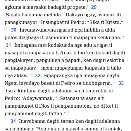
29
agkuna a maysaka kadagiti propeta.”
Sinaludsodanna met ida: “Dakayo ngay, asinoak iti
panagkunayo?” Insungbat ni Pedro: “Sika ti Kristo.”
+
30
Inyunay-unayna ngarud nga imbilin a dida
+
pulos ibagbaga iti asinoman ti maipapan kenkuana.
31
Imbagana met kadakuada nga adu a rigat ti
masapul a mapasaran ti Anak ti tao ken ilaksid dagiti
panglakayen, panguluen a papadi, ken dagiti eskriba
+
sa mapapatay
ngem mapagungar kalpasan ti tallo
+
32
nga aldaw.
Sipaprangka nga imbagana dayta.
+
33
Ngem inyadayo bassit ni Pedro sa tinubngarna.
Isu a kinitana dagiti adalanna sana kinorehir ni
*
Pedro: “Adaywannak,
Satanas! ta saan a ti
pampanunot ti Dios ti pampanunotem, no di ket ti
+
pampanunot dagiti tattao.”
34
Inayabanna dagiti tattao ken dagiti adalanna
sana imbaga: “Asinoman a mayat a sumurot kaniak,