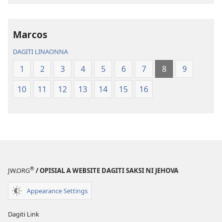
publikasion
audio
Baro
recording
a
Baro
Marcos
Lubong
a
DAGITI LINAONNA
a
Lubong
Patarus
a
1
2
3
4
5
6
7
8
9
ti
Patarus
10
11
12
13
14
15
16
Nasantuan
ti
a
Nasantuan
Kasuratan
a
(2018 a
Kasuratan
Rebision)
(2018 a
Rebision)
®
JW.ORG
/ OPISIAL A WEBSITE DAGITI SAKSI NI JEHOVA
Appearance Settings
Dagiti Link