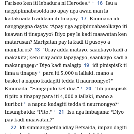
+
16
Fariseo ken iti lebadura ni Herodes.”
Isu a
nagpipinnabasolda no apay nga awan man la
17
kadakuada ti addaan iti tinapay.
Kinunana idi
nangngegna dayta: “Apay nga agpipinnabasolkayo iti
kaawan ti tinapayyo? Diyo pay la kadi maawatan ken
matarusan? Marigatan pay la kadi ti pusoyo a
18
mangtarus?
‘Uray adda matayo, saankayo kadi a
makakita; ken uray adda lapayagyo, saankayo kadi a
19
makangngeg?’ Diyo kadi malagip
idi pinispisik ti
+
lima a tinapay
para iti 5,000 a lallaki, mano a
basket a napno kadagiti tedda ti naurnongyo?”
+
20
Kinunada: “Sangapulo ket dua.”
“Idi pinispisik
ti pito a tinapay para iti 4,000 a lallaki, mano a
*
kuribot
a napno kadagiti tedda ti naurnongyo?”
+
21
Insungbatda: “Pito.”
Isu nga imbagana: “Diyo
pay kadi maawatan?”
22
Idi simmangpetda idiay Betsaida, impan dagiti