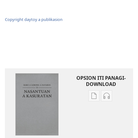
Copyright daytoy a publikasion
OPSION ITI PANAGI-
DOWNLOAD
Dagiti
Dagiti
opsion
opsion
iti
iti
panangi-
panangi-
download
download
kadagiti
kadagiti