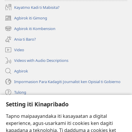
Kayatmo Kadi ti Mabisita?
Agbirok iti Gimong
(manglukat
iti
Agbirok iti Kombension
(manglukat
baro
iti
a
Ania ti Baro?
baro
window)
a
Video
window)
Videos with Audio Descriptions
Agbirok
Impormasion Para Kadagiti Journalist ken Opisial ti Gobierno
Tulong
Setting iti Kinapribado
Donasion
(manglukat
iti
Tapno maipaayandaka iti kasayaatan a digital
baro
experience, agus-usarkami iti cookies ken dagiti
Watchtower ONLINE A LIBRARIA
(manglukat
a
kapadana a teknolohia. Ti dadduma a cookies ket
iti
window)