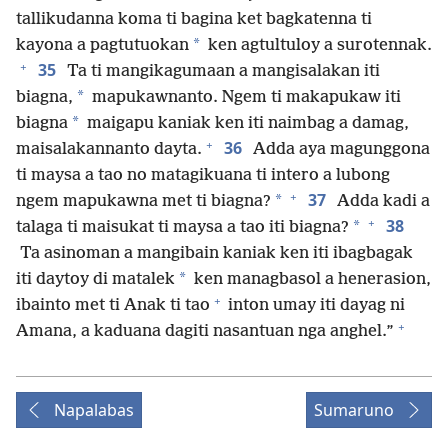
tallikudanna koma ti bagina ket bagkatenna ti
*
kayona a pagtutuokan
ken agtultuloy a surotennak.
+
35
Ta ti mangikagumaan a mangisalakan iti
*
biagna,
mapukawnanto. Ngem ti makapukaw iti
*
biagna
maigapu kaniak ken iti naimbag a damag,
+
36
maisalakannanto dayta.
Adda aya magunggona
ti maysa a tao no matagikuana ti intero a lubong
+
37
*
ngem mapukawna met ti biagna?
Adda kadi a
+
38
*
talaga ti maisukat ti maysa a tao iti biagna?
Ta asinoman a mangibain kaniak ken iti ibagbagak
*
iti daytoy di matalek
ken managbasol a henerasion,
+
ibainto met ti Anak ti tao
inton umay iti dayag ni
+
Amana, a kaduana dagiti nasantuan nga anghel.”
Napalabas
Sumaruno