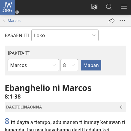
JW.ORG
Ag-
log
Baliwan
Agbirok
IPA
In
ti
iti
TI
Marcos
(manglukat
lengguahe
JW.ORG
PA
iti
ti
BASAEN ITI
baro
site
a
window)
IPAKITA TI
Kapitulo
Libro
ti
Biblia
Ebanghelio ni Marcos
8:1-38
DAGITI LINAONNA
8
Iti dayta a tiempo, adu manen ti immay ket awan ti
kanenda. Isu nga inayabanna dagiti adalan ket