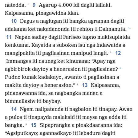
+
9
natedda.
Agarup 4,000 idi dagiti lallaki.
Kalpasanna, pinagawidna idan.
10
Dagus a naglugan iti bangka agraman dagiti
+
adalanna ket nakadanonda iti rehion ti Dalmanuta.
11
Napan sadiay dagiti Fariseo tapno makisupiatda
kenkuana. Kayatda a suboken isu nga indawatda a
+
12
mangipakita iti pagilasinan manipud langit.
Immanges iti nauneg ket kinunana: “Apay nga
+
agbirbirok daytoy a henerasion iti pagilasinan?
Pudno kunak kadakayo, awanto ti pagilasinan a
+
13
makita daytoy a henerasion.”
Kalpasanna,
pinanawanna ida, sa nagbangka manen a
bimmallasiw iti baybay.
14
Ngem nalipatanda ti nagbalon iti tinapay. Awan
a pulos ti tinapayda malaksid iti maysa nga adda iti
+
15
bangka.
Sipaprangka a pinakdaaranna ida:
“Agsiputkayo; agannadkayo iti lebadura dagiti