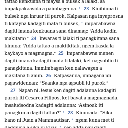
tattao kenkuana ti maysa a bulsek a lalaki, sa
+
23
impakpakaasida a paimbagenna.
Kinibinna ti
bulsek nga inruar iti purok. Kalpasan nga inyaprosna
+
ti katayna kadagiti mata ti bulsek,
imparabawna
dagiti imana kenkuana sana dinamag: “Adda kadin
24
makitam?”
Inwaras ti lalaki ti panagkitana sana
kinuna: “Adda tattao a makitkitak, ngem kasda la
25
kaykayo a magmagna.”
Imparabawna manen
dagiti imana kadagiti mata ti lalaki, ket nagsublin ti
panagkitana. Immimbagen ken nalawagen a
26
makitana ti amin.
Kalpasanna, imbagana idi
pagawidennan: “Saanka nga agsubli iti purok.”
27
Napan ni Jesus ken dagiti adalanna kadagiti
purok iti Cesarea Filipos, ket bayat a magmagnada,
insaludsodna kadagiti adalanna: “Asinoak iti
+
28
panagkuna dagiti tattao?”
Kinunada: “Sika
+
kano ni Juan a Mammautisar,
ngem kuna met ti
+
dadduma a sika ni Elias,
ken adda pay dagiti