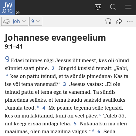
JW.ORG
Logi
sisse
Muuda
Otsi
NÄ
(avab
veebisaidi
saidilt
ME
Joh
9
uue
keelt
JW.ORG
akna)
Johannese evangeelium
9:1–41
9
Edasi minnes nägi Jeesus üht meest, kes oli olnud
2
sünnist saati pime.
Jüngrid küsisid temalt: „Rabi,
a
kes on pattu teinud, et ta sündis pimedana? Kas ta
3
ise või tema vanemad?”
Jeesus vastas: „Ei ole
teinud pattu ei tema ega ta vanemad. Ta sündis
pimedana selleks, et tema kaudu saaksid avalikuks
b
4
Jumala teod.
Me peame tegema selle tegusid,
c
kes on mu läkitanud, kuni on veel päev.
Tuleb öö,
5
mil keegi ei saa midagi teha.
Niikaua kui ma olen
d
6
maailmas, olen ma maailma valgus.”
Seda