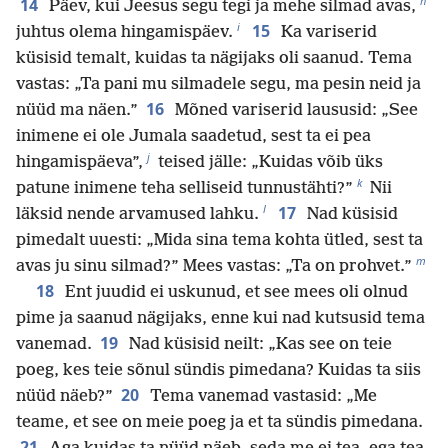
h
14
Päev, kui Jeesus segu tegi ja mehe silmad avas,
i
15
juhtus olema hingamispäev.
Ka variserid
küsisid temalt, kuidas ta nägijaks oli saanud. Tema
vastas: „Ta pani mu silmadele segu, ma pesin neid ja
16
nüüd ma näen.”
Mõned variserid laususid: „See
inimene ei ole Jumala saadetud, sest ta ei pea
j
hingamispäeva”,
teised jälle: „Kuidas võib üks
k
patune inimene teha selliseid tunnustähti?”
Nii
l
17
läksid nende arvamused lahku.
Nad küsisid
pimedalt uuesti: „Mida sina tema kohta ütled, sest ta
m
avas ju sinu silmad?” Mees vastas: „Ta on prohvet.”
18
Ent juudid ei uskunud, et see mees oli olnud
pime ja saanud nägijaks, enne kui nad kutsusid tema
19
vanemad.
Nad küsisid neilt: „Kas see on teie
poeg, kes teie sõnul sündis pimedana? Kuidas ta siis
20
nüüd näeb?”
Tema vanemad vastasid: „Me
teame, et see on meie poeg ja et ta sündis pimedana.
21