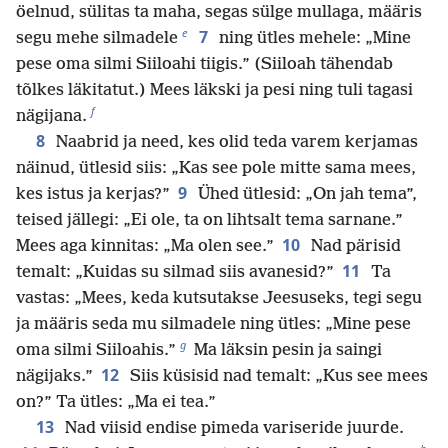
öelnud, sülitas ta maha, segas sülge mullaga, määris
e
7
segu mehe silmadele
ning ütles mehele: „Mine
pese oma silmi Siiloahi tiigis.” (Siiloah tähendab
tõlkes läkitatut.) Mees läkski ja pesi ning tuli tagasi
f
nägijana.
8
Naabrid ja need, kes olid teda varem kerjamas
näinud, ütlesid siis: „Kas see pole mitte sama mees,
9
kes istus ja kerjas?”
Ühed ütlesid: „On jah tema”,
teised jällegi: „Ei ole, ta on lihtsalt tema sarnane.”
10
Mees aga kinnitas: „Ma olen see.”
Nad pärisid
11
temalt: „Kuidas su silmad siis avanesid?”
Ta
vastas: „Mees, keda kutsutakse Jeesuseks, tegi segu
ja määris seda mu silmadele ning ütles: „Mine pese
g
oma silmi Siiloahis.”
Ma läksin pesin ja saingi
12
nägijaks.”
Siis küsisid nad temalt: „Kus see mees
on?” Ta ütles: „Ma ei tea.”
13
Nad viisid endise pimeda variseride juurde.