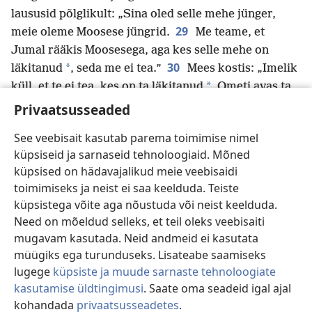
laususid põlglikult: „Sina oled selle mehe jünger,
29
meie oleme Moosese jüngrid.
Me teame, et
Jumal rääkis Moosesega, aga kes selle mehe on
30
*
läkitanud
, seda me ei tea.”
Mees kostis: „Imelik
*
küll, et te ei tea, kes on ta läkitanud
. Ometi avas ta
31
mu silmad.
Me teame, et Jumal ei kuula
Privaatsusseaded
p
patuseid,
vaid kuulab seda, kes on jumalakartlik ja
See veebisait kasutab parema toimimise nimel
q
32
täidab tema tahet.
Pole ju kunagi kuuldud, et
küpsiseid ja sarnaseid tehnoloogiaid. Mõned
33
keegi oleks avanud pimedana sündinu silmad.
küpsised on hädavajalikud meie veebisaidi
Kui selle inimesega poleks Jumalat, ei suudaks ta
toimimiseks ja neist ei saa keelduda. Teiste
r
34
mitte midagi teha.”
Selle peale ütlesid nad talle:
küpsistega võite aga nõustuda või neist keelduda.
„Sa oled läbinisti patusena sündinud ja tuled meid
Need on mõeldud selleks, et teil oleks veebisaiti
s
õpetama!” Ja nad heitsid ta välja.
mugavam kasutada. Neid andmeid ei kasutata
35
Jeesus sai kuulda, et nad olid ta välja heitnud,
müügiks ega turunduseks. Lisateabe saamiseks
ning temaga kohtudes küsis ta: „Kas sa usud
lugege
küpsiste ja muude sarnaste tehnoloogiate
36
Inimesepojasse?”
Mees kostis: „Kes ta on, isand,
kasutamise üldtingimusi
. Saate oma seadeid igal ajal
37
et ma võiksin temasse uskuda?”
Jeesus ütles:
kohandada
privaatsusseadetes
.