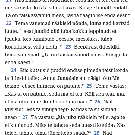
Aga kuidas ta nüüd näeb, seda me ei tea, ega tea
me ka seda, kes ta silmad avas. Küsige temalt endalt.
Ta on täiskasvanud mees, las ta räägib ise enda eest.”
22
Tema vanemad rääkisid nõnda, kuna nad kartsid
n
juute,
sest juudid olid juba kokku leppinud, et
igaüks, kes tunnistab Jeesuse messiaks, tuleb
o
23
kogudusest välja heita.
Seepärast ütlesidki
tema vanemad: „Ta on täiskasvanud mees. Küsige ta
enda käest.”
24
Siis kutsusid juudid endise pimeda teist korda
ja ütlesid talle: „Anna Jumalale au, räägi tõtt! Me
25
teame, et see inimene on patune.”
Tema vastas:
„Kas ta on patune, seda ma ei tea. Küll aga tean ma,
26
et ma olin pime, kuid nüüd ma näen.”
Nad
küsisid: „Mis ta sinuga tegi? Kuidas ta su silmad
27
avas?”
Ta vastas: „Ma juba rääkisin teile, aga te
ei kuulanud. Miks te tahate seda uuesti kuulda? Kas
28
teiegi tahate tema jüngriteks saada?”
Nad