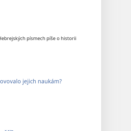
 Hebrejských písmech píše o historii
hovovalo jejich naukám?