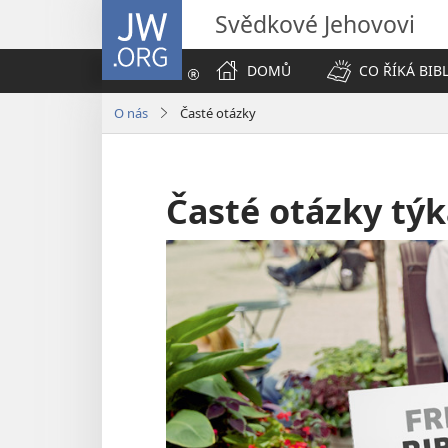
JW.ORG
Svědkové Jehovovi
DOMŮ
CO ŘÍKÁ BIB
O nás
Časté otázky
Časté otázky týk