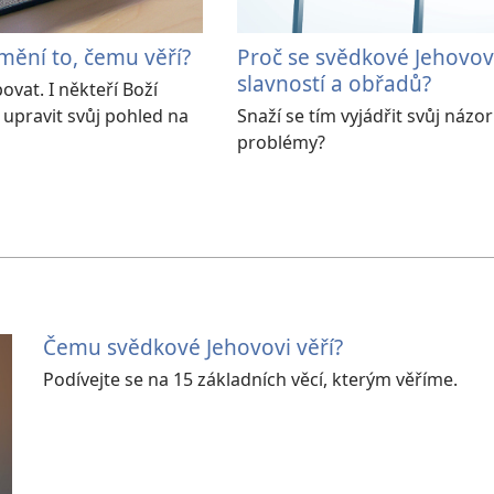
mění to, čemu věří?
Proč se svědkové Jehovov
slavností a obřadů?
vat. I někteří Boží
 upravit svůj pohled na
Snaží se tím vyjádřit svůj názo
problémy?
Čemu svědkové Jehovovi věří?
Podívejte se na 15 základních věcí, kterým věříme.