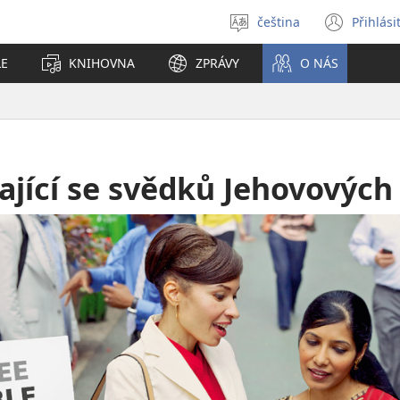
čeština
Přihlási
Vybrat
(ote
jazyk
nové
LE
KNIHOVNA
ZPRÁVY
O NÁS
okno
ající se svědků Jehovových