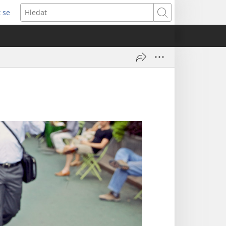
t se
vřeno
Hledat
)