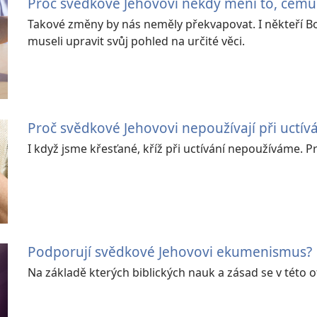
Proč svědkové Jehovovi někdy mění to, čemu 
Takové změny by nás neměly překvapovat. I někteří Bo
museli upravit svůj pohled na určité věci.
Proč svědkové Jehovovi nepoužívají při uctívá
I když jsme křesťané, kříž při uctívání nepoužíváme. P
Podporují svědkové Jehovovi ekumenismus?
Na základě kterých biblických nauk a zásad se v této 