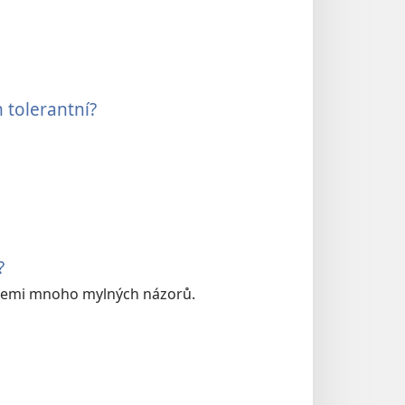
 tolerantní?
?
fuzemi mnoho mylných názorů.