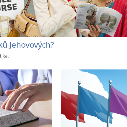
dků Jehovových?
tika.