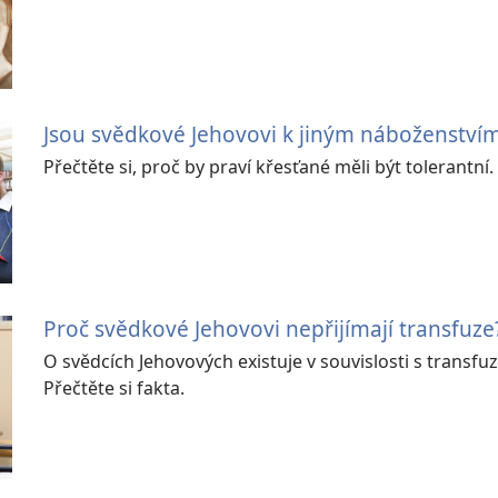
Jsou svědkové Jehovovi k jiným náboženstvím
Přečtěte si, proč by praví křesťané měli být tolerantní.
Proč svědkové Jehovovi nepřijímají transfuze
O svědcích Jehovových existuje v souvislosti s trans
Přečtěte si fakta.