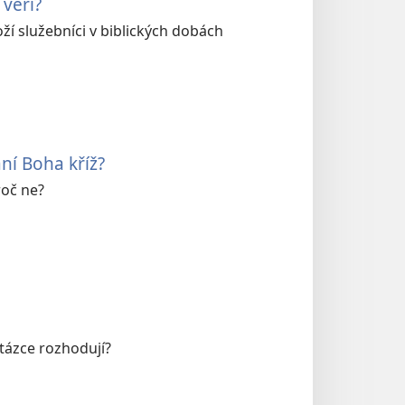
věří?
ží služebníci v biblických dobách
ní Boha kříž?
roč ne?
otázce rozhodují?