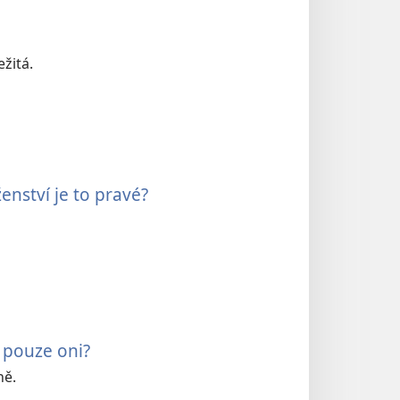
ežitá.
enství je to pravé?
 pouze oni?
ně.