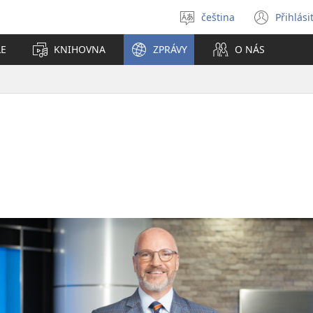
čeština
Přihlási
Vybrat
(ote
jazyk
nové
LE
KNIHOVNA
ZPRÁVY
O NÁS
okno