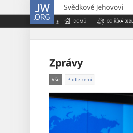
JW.ORG
Svědkové Jehovovi
DOMŮ
CO ŘÍKÁ BIB
Zprávy
Vše
Podle zemí