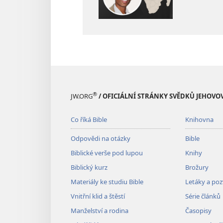
®
JW.ORG
/ OFICIÁLNÍ STRÁNKY SVĚDKŮ JEHOVO
Co říká Bible
Knihovna
Odpovědi na otázky
Bible
Biblické verše pod lupou
Knihy
Biblický kurz
Brožury
Materiály ke studiu Bible
Letáky a po
Vnitřní klid a štěstí
Série článků
Manželství a rodina
Časopisy