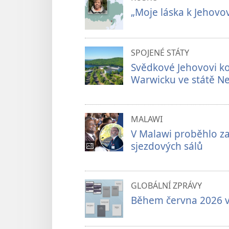
„Moje láska k Jehovovi
SPOJENÉ STÁTY
Svědkové Jehovovi k
Warwicku ve státě N
MALAWI
V Malawi proběhlo za
sjezdových sálů
GLOBÁLNÍ ZPRÁVY
Během června 2026 vyš