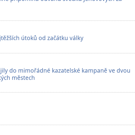
ejtěžších útoků od začátku války
pojily do mimořádné kazatelské kampaně ve dvou
ských městech