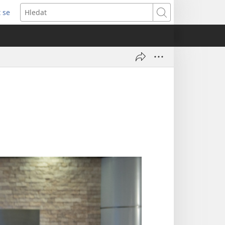
t se
vřeno
Hledat
)