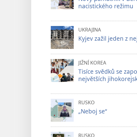
nacistického režimu
UKRAJINA
Kyjev zažil jeden z n
JIŽNÍ KOREA
Tisíce svědků se za
největších jihokorej
RUSKO
„Neboj se“
RUSKO