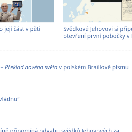
 její část v pěti
Svědkové Jehovovi si přip
otevření první pobočky v
 – Překlad nového světa
v polském Braillově písmu
zvládnu“
líně připomíná odvahu svědků Jehovových za