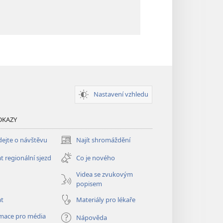
Nastavení vzhledu
DKAZY
ejte o návštěvu
Najít shromáždění
(otevřeno
nové
t regionální sjezd
Co je nového
okno)
Videa se zvukovým
popisem
at
Materiály pro lékaře
mace pro média
Nápověda