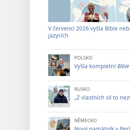
V červenci 2026 vyšla Bible nebo
jazycích
POLSKO
Vyšla kompletní
Bible
RUSKO
„Z vlastních sil to ne
NĚMECKO
Nový památník v Ber