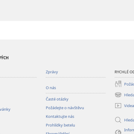
VÝCH
Zprávy
RYCHLÉ O
Požád
O nás
Hleda
(otevřeno
Časté otázky
nové
Videa
Požádejte o návštěvu
okno)
zvánky
Kontaktujte nás
Hled
Prohlídky betelu
Infor
Shromáždění