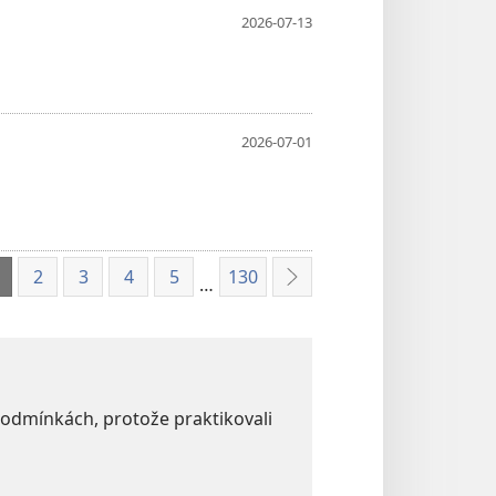
2026-07-13
2026-07-01
2
3
4
5
130
…
Další
podmínkách, protože praktikovali