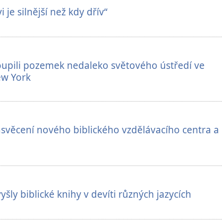
 je silnější než kdy dřív“
oupili pozemek nedaleko světového ústředí ve
ew York
svěcení nového biblického vzdělávacího centra a
ly biblické knihy v devíti různých jazycích