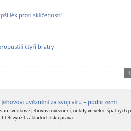
pší lék proti sklíčenosti“
opustili čtyři bratry
1
Jehovovi uvěznění za svoji víru – podle zemí
jsou svědkové Jehovovi uvěznění, někdy ve velmi špatných 
 chtěli využít základní lidská práva.