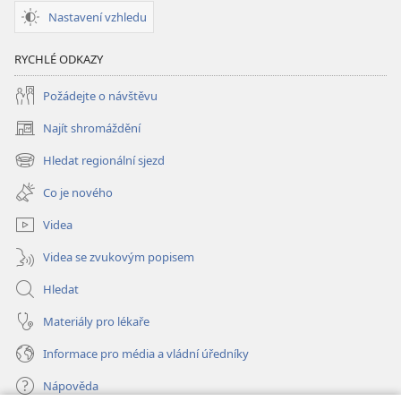
nového
nového
Nastavení vzhledu
světa
světa
(1997)
(1997)
RYCHLÉ ODKAZY
Požádejte o návštěvu
Najít shromáždění
(otevřeno
nové
Hledat regionální sjezd
(otevřeno
okno)
nové
Co je nového
okno)
Videa
Videa se zvukovým popisem
Hledat
Materiály pro lékaře
Informace pro média a vládní úředníky
Nápověda