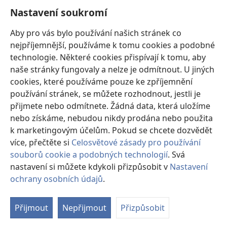
Nastavení soukromí
Dary
(otevřeno
nové
Aby pro vás bylo používání našich stránek co
okno)
nejpříjemnější, používáme k tomu cookies a podobné
ONLINE KNIHOVNA Strážné věže
(otevřeno
technologie. Některé cookies přispívají k tomu, aby
nové
®
JW Hub
naše stránky fungovaly a nelze je odmítnout. U jiných
okno)
(otevřeno
cookies, které používáme pouze ke zpříjemnění
nové
®
JW Library
okno)
používání stránek, se můžete rozhodnout, jestli je
přijmete nebo odmítnete. Žádná data, která uložíme
Watchtower Library
nebo získáme, nebudou nikdy prodána nebo použita
k marketingovým účelům. Pokud se chcete dozvědět
více, přečtěte si
Celosvětové zásady pro používání
souborů cookie a podobných technologií
. Svá
Copyright
© 2026 Watch Tower Bible and Tract Society of Pennsylvania.
nastavení si můžete kdykoli přizpůsobit v
Nastavení
PODMÍNKY POUŽITÍ
|
OCHRANA SOUKROMÍ
|
NASTAVENÍ
ochrany osobních údajů
.
SOUKROMÍ
Přijmout
Nepřijmout
Přizpůsobit