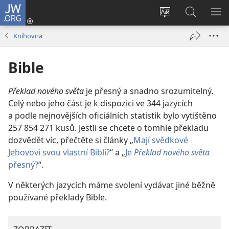
JW.ORG
Přihlásit
se
Změnit
Hledat
ZO
(otevřeno
jazyk
na
NA
Knihovna
nové
stránek
JW.ORG
okno)
Bible
Překlad nového světa
je přesný a snadno srozumitelný.
Celý nebo jeho část je k dispozici ve
344
jazycích
a podle nejnovějších oficiálních statistik bylo vytištěno
257 854 271
kusů. Jestli se chcete o tomhle překladu
dozvědět víc, přečtěte si články „
Mají svědkové
Jehovovi svou vlastní Bibli?
“ a „
Je
Překlad nového světa
přesný?
“.
V některých jazycích máme svolení vydávat jiné běžně
používané překlady Bible.