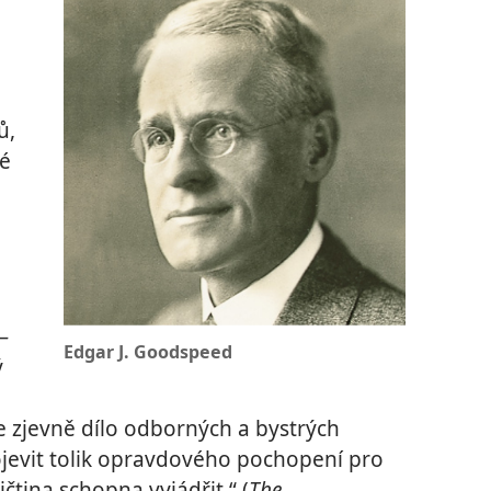
ů,
né
–
Edgar J. Goodspeed
ý
e zjevně dílo odborných a bystrých
rojevit tolik opravdového pochopení pro
ičtina schopna vyjádřit.“ (
The