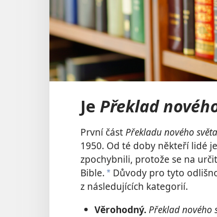
Je
Překlad nového
První část
Překladu nového svět
1950. Od té doby někteří lidé 
zpochybnili, protože se na urči
Bible.
Důvody pro tyto odlišno
a
z následujících kategorií.
Věrohodný.
Překlad nového 