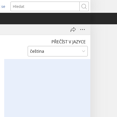
t se
vřeno
Hledat
)
PŘEČÍST V JAZYCE