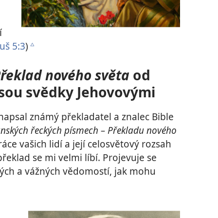
í
uš 5:3
)
c
řeklad nového světa
od
jsou svědky Jehovovými
 napsal známý překladatel a znalec Bible
anských řeckých písmech – Překladu nového
áce vašich lidí a její celosvětový rozsah
eklad se mi velmi líbí. Projevuje se
ých a vážných vědomostí, jak mohu