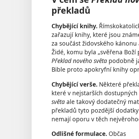
překladů
Chybějící knihy.
Římskokatolick
zařazují knihy, které jsou zná
za součást židovského kánonu a 
Židé, komu byla „svěřena Boží 
Překlad nového světa
podobně ja
Bible proto apokryfní knihy o
Chybějící verše.
Některé překla
které v nejstarších dostupných
světa
ale takový dodatečný ma
překladů tyto pozdější dodatky
nemají oporu v těch nejvěroh
Odlišné formulace.
Občas