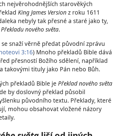
h nejvěrohodnějších starověkých
překlad
King James Version
z roku 1611
daleka nebyly tak přesné a staré jako ty,
ě
Překladu nového světa
.
se snaží věrně předat původní zprávu
moteovi 3:16
) Mnoho překladů Bible dává
řed přesností Božího sdělení, například
a takovými tituly jako Pán nebo Bůh.
ých překladů Bible je
Překlad nového světa
kde by doslovný překlad působil
šlenku původního textu. Překlady, které
zují, mohou obsahovat vložené názory
taily.
vého světa
liší od jiných