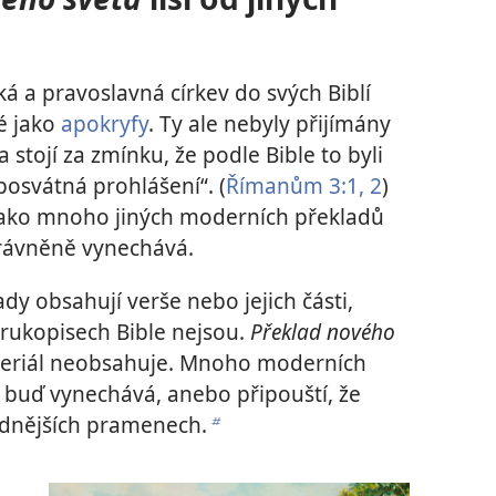
á a pravoslavná církev do svých Biblí
mé jako
apokryfy
. Ty ale nebyly přijímány
stojí za zmínku, že podle Bible to byli
posvátná prohlášení“. (
Římanům 3:1, 2
)
ko mnoho jiných moderních překladů
právněně vynechává.
dy obsahují verše nebo jejich části,
 rukopisech Bible nejsou.
Překlad nového
teriál neobsahuje. Mnoho moderních
 buď vynechává, anebo připouští, že
odnějších pramenech.
b