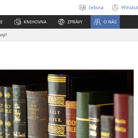
čeština
Přihlási
Vybrat
(ote
jazyk
nové
LE
KNIHOVNA
ZPRÁVY
O NÁS
okno
sný?