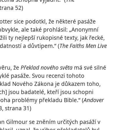
trana 52)
otter sice podotkl, že některé pasáže
bvykle, ale také prohlásil: „Anonymní
ili ty nejlepší rukopisné texty, jak řecké,
datností a důvtipem.“ (
The Faiths Men Live
věru, že
Překlad nového světa
má své silné
vyklé pasáže. Svou recenzi tohoto
řeklad Nového Zákona je důkazem toho,
h] jsou badatelé, kteří jsou schopni
ha problémy překladu Bible.“ (
Andover
3, strana 31)
n Gilmour se zněním určitých pasáží v
lasil, uznal, že výbor překladatelů byl