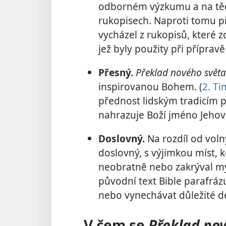
odborném výzkumu a na těc
rukopisech. Naproti tomu 
vycházel z rukopisů, které z
jež byly použity při příprav
Přesný.
Překlad nového světa
inspirovanou Bohem. (
2. Ti
přednost lidským tradicím p
nahrazuje Boží jméno Jehov
Doslovný.
Na rozdíl od voln
doslovný, s výjimkou míst, 
neobratně nebo zakrýval my
původní text Bible parafrá
nebo vynechávat důležité de
V čem se
Překlad no