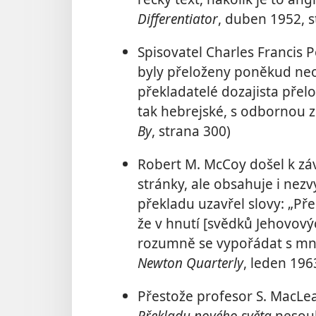
Differentiator
, duben 1952, s
Spisovatel Charles Francis P
byly přeloženy poněkud neo
překladatelé dozajista přelož
tak hebrejské, s odbornou z
By
, strana 300)
Robert M. McCoy došel k zá
stránky, ale obsahuje i nez
překladu uzavřel slovy: „P
že v hnutí [svědků Jehovovýc
rozumně se vypořádat s mno
Newton Quarterly
, leden 196
Přestože profesor S. MacLea
Překladu nového světa
nesouh