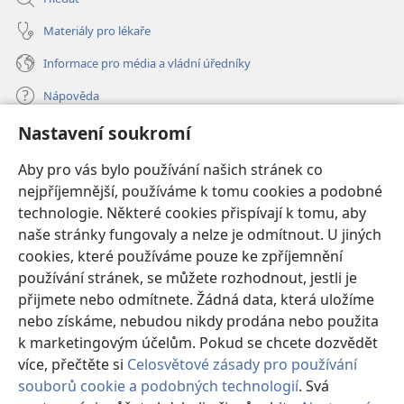
Materiály pro lékaře
Informace pro média a vládní úředníky
Nápověda
Nastavení soukromí
Dary
(otevřeno
nové
Aby pro vás bylo používání našich stránek co
okno)
nejpříjemnější, používáme k tomu cookies a podobné
ONLINE KNIHOVNA Strážné věže
(otevřeno
technologie. Některé cookies přispívají k tomu, aby
nové
®
JW Hub
naše stránky fungovaly a nelze je odmítnout. U jiných
okno)
(otevřeno
cookies, které používáme pouze ke zpříjemnění
nové
®
JW Library
okno)
používání stránek, se můžete rozhodnout, jestli je
přijmete nebo odmítnete. Žádná data, která uložíme
Watchtower Library
nebo získáme, nebudou nikdy prodána nebo použita
k marketingovým účelům. Pokud se chcete dozvědět
více, přečtěte si
Celosvětové zásady pro používání
souborů cookie a podobných technologií
. Svá