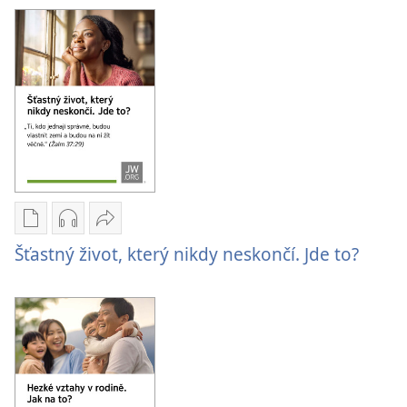
stažení
regionální
Pozvánka
sjezd
na
2026
regionální
sjezd
2026
Formáty
Formáty
Sdílet
poblikací
audionahrávek
Šťastný
Šťastný život, který nikdy neskončí. Jde to?
ke
ke
život,
stažení
stažení
který
Šťastný
Šťastný
nikdy
život,
život,
neskončí.
který
který
Jde
nikdy
nikdy
to?
neskončí.
neskončí.