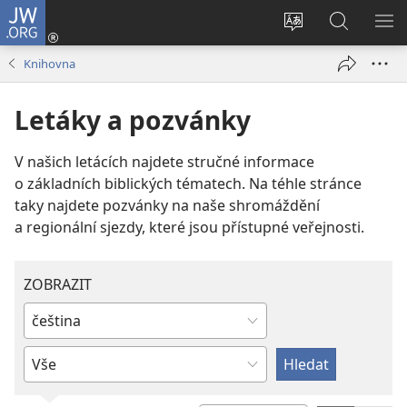
JW.ORG
Přihlásit
se
Změnit
Hledat
ZO
(otevřeno
jazyk
na
NA
Knihovna
nové
stránek
JW.ORG
okno)
Letáky a pozvánky
V našich letácích najdete stručné informace
o základních biblických tématech. Na téhle stránce
taky najdete pozvánky na naše shromáždění
a regionální sjezdy, které jsou přístupné veřejnosti.
ZOBRAZIT
Napište
nebo
Zadejte
vyberte
nebo
jazyk
vyberte