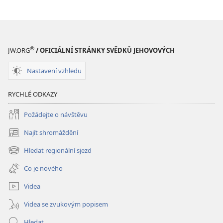
Boží
Boží
království?
království?
®
JW.ORG
/ OFICIÁLNÍ STRÁNKY SVĚDKŮ JEHOVOVÝCH
Nastavení vzhledu
RYCHLÉ ODKAZY
Požádejte o návštěvu
Najít shromáždění
(otevřeno
nové
Hledat regionální sjezd
(otevřeno
okno)
nové
Co je nového
okno)
Videa
Videa se zvukovým popisem
Hledat