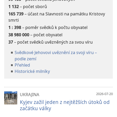
1 132
– počet sborů
165 739
– účast na Slavnosti na památku Kristovy
smrti
1 :
398
– poměr svědků k počtu obyvatel
38 980 000
– počet obyvatel
37
– počet svědků uvězněných za svou víru
Svědkové Jehovovi uvěznění za svoji víru –
podle zemí
Přehled
Historické milníky
2026-07-20
UKRAJINA
Kyjev zažil jeden z nejtěžších útoků od
začátku války