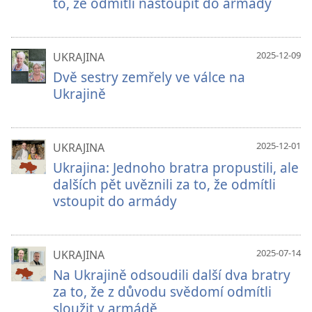
to, že odmítli nastoupit do armády
2025-12-09
UKRAJINA
Dvě sestry zemřely ve válce na
Ukrajině
2025-12-01
UKRAJINA
Ukrajina: Jednoho bratra propustili, ale
dalších pět uvěznili za to, že odmítli
vstoupit do armády
2025-07-14
UKRAJINA
Na Ukrajině odsoudili další dva bratry
za to, že z důvodu svědomí odmítli
sloužit v armádě