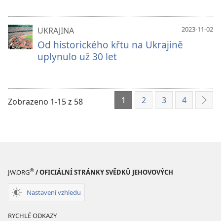
2023-11-02
UKRAJINA
Od historického křtu na Ukrajině
uplynulo už 30 let
1
2
3
4
Zobrazeno 1-15 z 58
Dalš
®
JW.ORG
/ OFICIÁLNÍ STRÁNKY SVĚDKŮ JEHOVOVÝCH
Nastavení vzhledu
RYCHLÉ ODKAZY