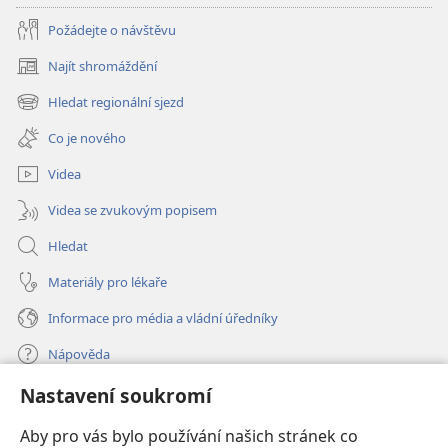
Požádejte o návštěvu
Najít shromáždění
(otevřeno
nové
Hledat regionální sjezd
(otevřeno
okno)
nové
Co je nového
okno)
Videa
Videa se zvukovým popisem
Hledat
Materiály pro lékaře
Informace pro média a vládní úředníky
Nápověda
Nastavení soukromí
Dary
(otevřeno
nové
Aby pro vás bylo používání našich stránek co