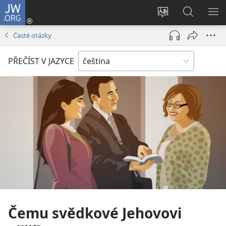
JW.ORG
Přihlásit
se
Změnit
Hledat
ZO
(otevřeno
jazyk
na
NA
Časté otázky
nové
stránek
JW.ORG
okno)
PŘEČÍST V JAZYCE
Čemu svědkové Jehovovi