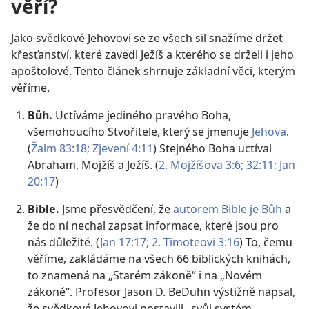
věří?
Jako svědkové Jehovovi se ze všech sil snažíme držet
křesťanství, které zavedl Ježíš a kterého se drželi i jeho
apoštolové. Tento článek shrnuje základní věci, kterým
věříme.
Bůh.
Uctíváme jediného pravého Boha,
všemohoucího Stvořitele, který se jmenuje
Jehova
.
(
Žalm 83:18;
Zjevení 4:11
) Stejného Boha uctíval
Abraham, Mojžíš a Ježíš. (
2. Mojžíšova 3:6;
32:11;
Jan
20:17
)
Bible.
Jsme přesvědčení, že
autorem Bible je Bůh
a
že do ní nechal zapsat informace, které jsou pro
nás důležité. (
Jan 17:17;
2. Timoteovi 3:16
) To, čemu
věříme, zakládáme na všech 66 biblických knihách,
to znamená na „Starém zákoně“ i na „Novém
zákoně“. Profesor Jason D. BeDuhn výstižně napsal,
že svědkové Jehovovi postavili „svůj systém