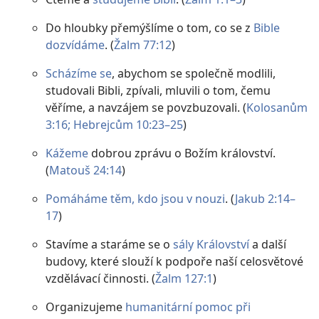
Do hloubky přemýšlíme o tom, co se z
Bible
dozvídáme
. (
Žalm 77:12
)
Scházíme se
, abychom se společně modlili,
studovali Bibli, zpívali, mluvili o tom, čemu
věříme, a navzájem se povzbuzovali. (
Kolosanům
3:16;
Hebrejcům 10:23–25
)
Kážeme
dobrou zprávu o Božím království.
(
Matouš 24:14
)
Pomáháme těm, kdo jsou v nouzi
. (
Jakub 2:14–
17
)
Stavíme a staráme se o
sály Království
a další
budovy, které slouží k podpoře naší celosvětové
vzdělávací činnosti. (
Žalm 127:1
)
Organizujeme
humanitární pomoc při