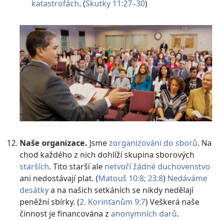
katastrofách
. (
Skutky 11:27–30
)
Naše organizace.
Jsme
zorganizováni do sborů
. Na
chod každého z nich dohlíží skupina sborových
starších
. Tito starší ale
netvoří žádné duchovenstvo
ani nedostávají plat. (
Matouš 10:8;
23:8
)
Nedáváme
desátky
a na našich setkáních se nikdy nedělají
peněžní sbírky. (
2. Korinťanům 9:7
) Veškerá naše
činnost je financována z
anonymních darů
.