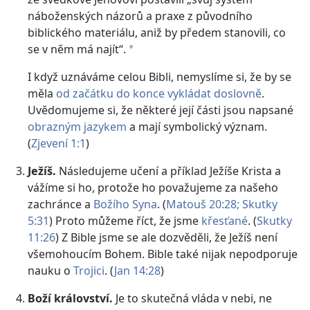
náboženských názorů a praxe z původního
biblického materiálu, aniž by předem stanovili, co
se v něm má najít“.
a
I když uznáváme celou Bibli, nemyslíme si, že by se
měla
od začátku do konce vykládat doslovně
.
Uvědomujeme si, že některé její části jsou napsané
obrazným jazykem
a mají symbolický význam.
(
Zjevení 1:1
)
Ježíš.
Následujeme učení a příklad Ježíše Krista a
vážíme si ho, protože ho považujeme za našeho
zachránce a
Božího Syna
. (
Matouš 20:28;
Skutky
5:31
) Proto můžeme říct, že jsme
křesťané
. (
Skutky
11:26
) Z Bible jsme se ale dozvěděli, že Ježíš není
všemohoucím Bohem. Bible také nijak nepodporuje
nauku o
Trojici
. (
Jan 14:28
)
Boží království.
Je to skutečná vláda v nebi, ne