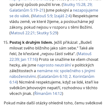
správný způsob použití krve. (
Skutky 15:28, 29;
Galaťanům 5:19–21
) Jsme pokojní a
nezapojujeme
se do válek
. (
Matouš 5:9;
Izajáš 2:4
) Respektujeme
vládu země, ve které žijeme, a posloucháme její
zákony, pokud nejsou v rozporu s těmi Božími.
(
Matouš 22:21;
Skutky 5:29
)
Postoj k druhým lidem.
Ježíš přikázal: „Budeš
milovat svého bližního jako sám sebe.“ Také ale
řekl, že křesťané „nejsou částí světa“. (
Matouš
22:39;
Jan 17:16
) Proto se snažíme ke všem chovat
hezky, ale jsme
naprosto neutrální
v politických
záležitostech a
nemáme nic společného s jinými
náboženstvími
. (
Galaťanům 6:10;
2. Korinťanům
6:14
) Nicméně respektujeme, když se lidé, kteří ke
svědkům Jehovovým nepatří, rozhodnou v těchto
věcech jinak. (
Římanům 14:12
)
Pokud máte další otázky ohledně toho, čemu svědkové