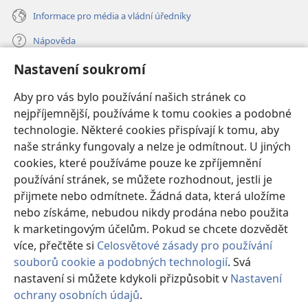
Informace pro média a vládní úředníky
Nápověda
Nastavení soukromí
Dary
(otevřeno
nové
Aby pro vás bylo používání našich stránek co
okno)
nejpříjemnější, používáme k tomu cookies a podobné
ONLINE KNIHOVNA Strážné věže
(otevřeno
technologie. Některé cookies přispívají k tomu, aby
nové
®
JW Hub
naše stránky fungovaly a nelze je odmítnout. U jiných
okno)
(otevřeno
cookies, které používáme pouze ke zpříjemnění
nové
®
JW Library
okno)
používání stránek, se můžete rozhodnout, jestli je
přijmete nebo odmítnete. Žádná data, která uložíme
Watchtower Library
nebo získáme, nebudou nikdy prodána nebo použita
k marketingovým účelům. Pokud se chcete dozvědět
více, přečtěte si
Celosvětové zásady pro používání
souborů cookie a podobných technologií
. Svá
Copyright
© 2026 Watch Tower Bible and Tract Society of Pennsylvania.
nastavení si můžete kdykoli přizpůsobit v
Nastavení
PODMÍNKY POUŽITÍ
|
OCHRANA SOUKROMÍ
|
NASTAVENÍ
ochrany osobních údajů
.
SOUKROMÍ