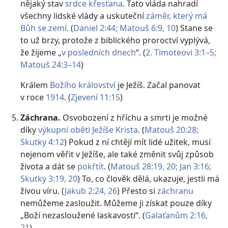
nějaký stav
srdce křesťana
. Tato vláda nahradí
všechny lidské vlády a uskuteční
záměr, který má
Bůh se zemí
. (
Daniel 2:44;
Matouš 6:9, 10
) Stane se
to už brzy, protože z biblického proroctví vyplývá,
že žijeme „
v posledních dnech
“. (
2. Timoteovi 3:1–5;
Matouš 24:3–14
)
Králem
Božího království
je Ježíš. Začal panovat
v roce
1914
. (
Zjevení 11:15
)
Záchrana.
Osvobození z hříchu a smrti je možné
díky
výkupní oběti Ježíše Krista
. (
Matouš 20:28;
Skutky 4:12
) Pokud z ní chtějí mít lidé užitek, musí
nejenom věřit v Ježíše, ale také změnit svůj způsob
života a dát se
pokřtít
. (
Matouš 28:19, 20;
Jan 3:16;
Skutky 3:19, 20
) To, co člověk dělá, ukazuje, jestli má
živou víru. (
Jakub 2:24,
26
) Přesto si
záchranu
nemůžeme zasloužit. Můžeme ji získat pouze díky
„Boží nezasloužené laskavosti“. (
Galaťanům 2:16,
21
)