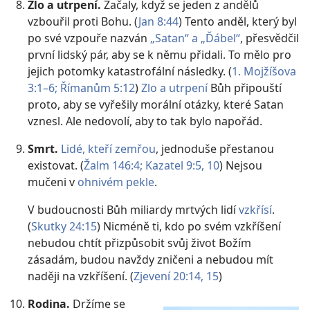
Zlo a utrpení.
Začaly, když se jeden z andělů
vzbouřil proti Bohu. (
Jan 8:44
) Tento anděl, který byl
po své vzpouře nazván
„Satan“ a „Ďábel“
, přesvědčil
první lidský pár, aby se k němu přidali. To mělo pro
jejich potomky katastrofální následky. (
1. Mojžíšova
3:1–6;
Římanům 5:12
)
Zlo a utrpení
Bůh připouští
proto, aby se vyřešily morální otázky, které Satan
vznesl. Ale nedovolí, aby to tak bylo napořád.
Smrt.
Lidé, kteří zemřou
, jednoduše přestanou
existovat. (
Žalm 146:4;
Kazatel 9:5,
10
) Nejsou
mučeni v
ohnivém pekle
.
V budoucnosti Bůh miliardy mrtvých lidí
vzkřísí
.
(
Skutky 24:15
) Nicméně ti, kdo po svém vzkříšení
nebudou chtít přizpůsobit svůj život Božím
zásadám, budou navždy zničeni a nebudou mít
naději na vzkříšení. (
Zjevení 20:14, 15
)
Rodina.
Držíme se