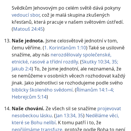
Svědkům Jehovovým po celém světě dává pokyny
vedoucí sbor
, což je malá skupina zkušených
křesťanů, která pracuje v našem světovém ústředí.
(
Matouš 24:45
)
Naše jednota.
Jsme celosvětově jednotní v tom,
čemu věříme. (
1. Korinťanům 1:10
) Také se usilovně
snažíme, aby nás
nerozdělovaly společenské,
etnické, rasové a třídní rozdíly
. (
Skutky 10:34, 35;
Jakub 2:4
) To, že jsme jednotní, ale neznamená, že
se nemůžeme v osobních věcech rozhodovat každý
jinak. Jako jednotlivci se rozhodujeme podle svého
biblicky školeného svědomí
. (
Římanům 14:1–4;
Hebrejcům 5:14
)
Naše chování.
Ze všech sil se snažíme
projevovat
nesobeckou lásku
. (
Jan 13:34, 35
)
Neděláme věci,
které se Bohu nelíbí
. K tomu patří i to, že
nepřijímáme transfuze
, protože podle Boha to není