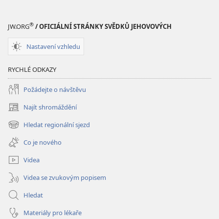
®
JW.ORG
/ OFICIÁLNÍ STRÁNKY SVĚDKŮ JEHOVOVÝCH
Nastavení vzhledu
RYCHLÉ ODKAZY
Požádejte o návštěvu
Najít shromáždění
(otevřeno
nové
Hledat regionální sjezd
(otevřeno
okno)
nové
Co je nového
okno)
Videa
Videa se zvukovým popisem
Hledat
Materiály pro lékaře