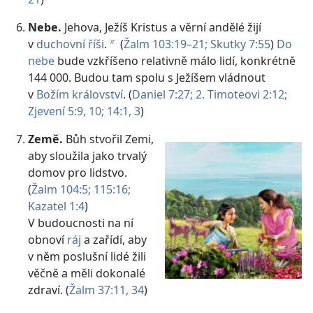
Nebe.
Jehova, Ježíš Kristus a věrní andělé žijí
v
duchovní říši
.
(
Žalm 103:19–21;
Skutky 7:55
)
Do
b
nebe
bude vzkříšeno relativně málo lidí, konkrétně
144 000. Budou tam spolu s Ježíšem vládnout
v
Božím království
. (
Daniel 7:27;
2. Timoteovi 2:12;
Zjevení 5:9, 10;
14:1,
3
)
Země.
Bůh stvořil Zemi,
aby sloužila jako trvalý
domov pro lidstvo.
(
Žalm 104:5;
115:16;
Kazatel 1:4
)
V budoucnosti na ní
obnoví
ráj
a zařídí, aby
v něm poslušní lidé žili
věčně a měli dokonalé
zdraví. (
Žalm 37:11,
34
)