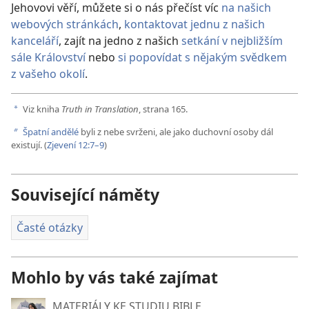
Jehovovi věří, můžete si o nás přečíst víc
na našich
webových stránkách
,
kontaktovat jednu z našich
kanceláří
, zajít na jedno z našich
setkání v nejbližším
sále Království
nebo
si popovídat s nějakým svědkem
z vašeho okolí
.
Viz kniha
Truth in Translation
, strana 165.
a
Špatní andělé
byli z nebe svrženi, ale jako duchovní osoby dál
b
existují. (
Zjevení 12:7–9
)
Související náměty
Časté otázky
Mohlo by vás také zajímat
MATERIÁLY KE STUDIU BIBLE