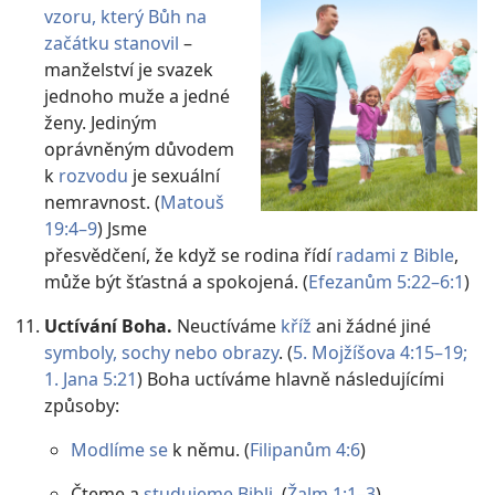
vzoru, který Bůh na
začátku stanovil
–
manželství je svazek
jednoho muže a jedné
ženy. Jediným
oprávněným důvodem
k
rozvodu
je sexuální
nemravnost. (
Matouš
19:4–9
) Jsme
přesvědčení, že když se rodina řídí
radami z Bible
,
může být šťastná a spokojená. (
Efezanům 5:22–6:1
)
Uctívání Boha.
Neuctíváme
kříž
ani žádné jiné
symboly, sochy nebo obrazy
. (
5. Mojžíšova 4:15–19;
1. Jana 5:21
) Boha uctíváme hlavně následujícími
způsoby:
Modlíme se
k němu. (
Filipanům 4:6
)
Čteme a
studujeme Bibli
. (
Žalm 1:1–3
)